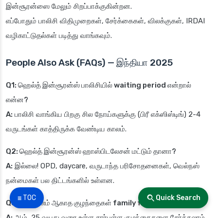
இன்சூரன்ஸை மேலும் சிறப்பாக்குகின்றன.
எப்போதும் பாலிசி விதிமுறைகள், சேர்க்கைகள், விலக்குகள், IRDAI
வழிகாட்டுதல்கள் படித்து வாங்கவும்.
People Also Ask (FAQs) — இந்தியா 2025
Q1: ஹெல்த் இன்சூரன்ஸ் பாலிசியில் waiting period என்றால்
என்ன?
A:
பாலிசி வாங்கிய பிறகு சில நோய்களுக்கு (பிரீ எக்ஸிஸ்டிங்) 2-4
வருடங்கள் காத்திருக்க வேண்டிய காலம்.
Q2: ஹெல்த் இன்சூரன்ஸ் ஹாஸ்பிடலேசன் மட்டும் தானா?
A:
இல்லை! OPD, daycare, வருடாந்த பரிசோதனைகள், வெல்நஸ்
நன்மைகள் பல திட்டங்களில் உள்ளன.
☰ TOC
Quick Search
Q3: திருமணம் ஆகாத குழந்தைகள் family floater-ல் வருமா?
A:
ஆம், 25 வயது வரை உள்ள சார்புள்ள குழந்தைகளை சேர்க்கலாம்.