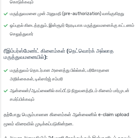
கொடுக்கவும்
மருத்துவமனை முன் அனுமதி (pre-authorization) வாங்குகிறது
ஒப்புதல் கிடைத்ததும், இன்சூரர் நேரடியாக மருத்துவமனைக்கு கட்டணம்
செலுத்துவார்
ரீஇம்பர்ஸ்‌மேண்ட் கிளைம்கள் (நெட்வொர்க் அல்லாத
மருத்துவமனையில்):
மருத்துவம் தொடர்பான அனைத்து பில்ல்கள், பரிசோதனை
அறிக்கைகள், டிஸ்சார்ஜ் சம்மரி
ஆன்லைன்/ஆஃப்லைனில் காப்பீட்டு நிறுவனத்திடம் கிளைம் பார்முடன்
சமர்ப்பிக்கவும்
தற்போது பெரும்பாலான கிளைம்கள் ஆன்லைனில் e-claim upload
மூலம் விரைவில் முடிக்கப்படுகின்றன.