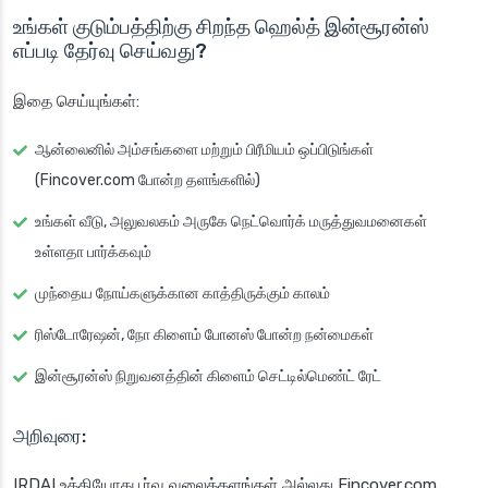
உங்கள் குடும்பத்திற்கு சிறந்த ஹெல்த் இன்சூரன்ஸ்
எப்படி தேர்வு செய்வது?
இதை செய்யுங்கள்:
ஆன்லைனில் அம்சங்களை மற்றும் பிரீமியம் ஒப்பிடுங்கள்
(Fincover.com போன்ற தளங்களில்)
உங்கள் வீடு, அலுவலகம் அருகே நெட்வொர்க் மருத்துவமனைகள்
உள்ளதா பார்க்கவும்
முந்தைய நோய்களுக்கான காத்திருக்கும் காலம்
ரிஸ்டோரேஷன், நோ கிளைம் போனஸ் போன்ற நன்மைகள்
இன்சூரன்ஸ் நிறுவனத்தின் கிளைம் செட்டில்மெண்ட் ரேட்
அறிவுரை:
IRDAI உத்தியோகபூர்வ வலைத்தளங்கள் அல்லது Fincover.com