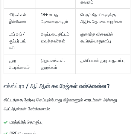
கவனம்
கிரிடிக்கல்
18+ வயது
பெரும் நோய்களுக்கு
இல்லினஸ்
அனைவருக்கும்
அதிக தொகை வழங்கல்
டாப் அப் /
அடிப்படை திட்டம்
குறைந்த விலையில்
சூப்பர் டாப்
வைத்தவர்கள்
கூடுதல் பாதுகாப்பு
அப்
குழு
நிறுவனங்கள்,
தனிப்பயன் குழு பாதுகாப்பு
மெடிக்ளைம்
குழுக்கள்
எக்ஸ்ட்ரா / ஆட்ஆன் கவரேஜ்கள் என்னென்ன?
திட்டத்தை தேர்வு செய்யும்போது கீழ்காணும் ரைடர்கள் அல்லது
ஆட்ஆன்கள் சேர்க்கலாம்:
மாத்திரித் தொகுப்பு
OPD செலவுகள்