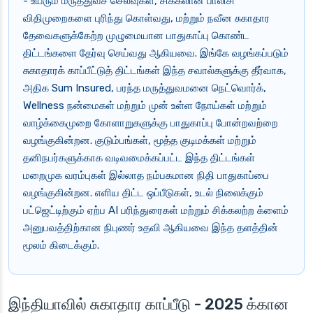
- உயரும் மருத்துவச் செலவுகள், சிக்கலான பாலிசி
விதிமுறைகளை புரிந்து கொள்வது, மற்றும் நவீன சுகாதார
தேவைகளுக்கேற்ற முழுமையான பாதுகாப்பு கொண்ட
திட்டங்களை தேர்வு செய்வது ஆகியவை. இங்கே வழங்கப்படும்
சுகாதாரக் காப்பீட்டுத் திட்டங்கள் இந்த சவால்களுக்கு தீர்வாக,
அதிக Sum Insured, பரந்த மருத்துவமனை நெட்வொர்க்,
Wellness நன்மைகள் மற்றும் முன் உள்ள நோய்கள் மற்றும்
வாழ்க்கைமுறை கோளாறுகளுக்கு பாதுகாப்பு போன்றவற்றை
வழங்குகின்றன. குடும்பங்கள், மூத்த குடிமக்கள் மற்றும்
தனிநபர்களுக்காக வடிவமைக்கப்பட்ட இந்த திட்டங்கள்
மறைமுக வரம்புகள் இல்லாத நம்பகமான நிதி பாதுகாப்பை
வழங்குகின்றன. எளிய திட்ட ஒப்பீடுகள், உடல் நிலைக்கும்
பட்ஜெட்டிற்கும் ஏற்ப AI பரிந்துரைகள் மற்றும் சிக்கலற்ற க்ளைம்
அனுபவத்திற்கான நிபுணர் உதவி ஆகியவை இந்த தளத்தின்
மூலம் கிடைக்கும்.
இந்தியாவில் சுகாதார காப்பீடு - 2025 க்கான