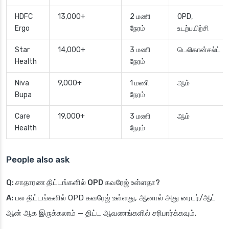
HDFC
13,000+
2 மணி
OPD,
Ergo
நேரம்
உடற்பயிற்சி
Star
14,000+
3 மணி
டெலிகான்சல்ட்
Health
நேரம்
Niva
9,000+
1 மணி
ஆம்
Bupa
நேரம்
Care
19,000+
3 மணி
ஆம்
Health
நேரம்
People also ask
Q: சாதாரண திட்டங்களில் OPD கவரேஜ் உள்ளதா?
A:
பல திட்டங்களில் OPD கவரேஜ் உள்ளது, ஆனால் அது ரைடர்/ஆட்
ஆன் ஆக இருக்கலாம் — திட்ட ஆவணங்களில் சரிபார்க்கவும்.