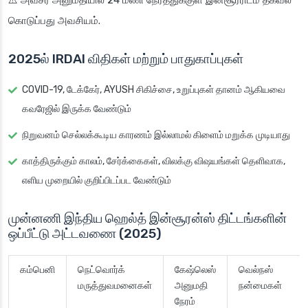
⚠️ அவசர அனுமதியில் 24 மணி நேரத்துக்குள் இன்சூரரிடம் தகவல்
கொடுப்பது அவசியம்.
2025ல் IRDAI விதிகள் மற்றும் பாதுகாப்புகள்
COVID-19, டேக்கேர், AYUSH சிகிச்சை, உறுப்புகள் தானம் ஆகியவை
கவரேஜில் இருக்க வேண்டும்
நிறுவனம் செல்லக்கூடிய காரணம் இல்லாமல் கிளைம் மறுக்க முடியாது
காத்திருக்கும் காலம், சேர்க்கைகள், விலக்கு விஷயங்கள் தெளிவாக,
எளிய முறையில் குறிப்பிடப்பட வேண்டும்
முன்னணி இந்திய ஹெல்த் இன்சூரன்ஸ் திட்டங்களின்
ஒப்பீட்டு அட்டவணை (2025)
கம்பெனி
நெட்வொர்க்
கேஷ்லெஸ்
வெல்நஸ்
மருத்துவமனைகள்
அனுமதி
நன்மைகள்
நேரம்