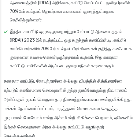
ஆணையத்தின் (IRDAI) அறிக்கை, காப்பீடு செய்யப்பட்ட தனிநபர்களில்
70% பேர் உடல்நலம் தொடர்பான கவலைகள் குறைந்துள்ளதாக
தெரிவித்துள்ளனர்.
இந்திய காப்பீட்டு ஒழுங்குமுறை மற்றும் மேம்பாட்டு ஆணையத்தால்
(IRDAI) 2023 இல் நடத்தப்பட்ட ஒரு கருத்துக் கணிப்பின்படி, காப்பீடு
வாங்கியவர்களில் 70% பேர் உடல்நலப் பிரச்சினைகள் குறித்து கணிசமாக
குறைவான கவலை கொண்டிருந்ததாகக் கூறினர். இது சுகாதார
காப்பீட்டு பாலிசிகளின் அடிப்படை குறைபாடுகள் காரணமாகும்.
சுகாதார காப்பீடு, நோயுற்றாலோ அல்லது விபத்தில் சிக்கினாலோ
ஏற்படும் கணிசமான செலவுகளிலிருந்து நுகர்வோருக்கு நிவாரணம்
அளிப்பதன் மூலம் பொருளாதார நிலைத்தன்மையை ஊக்குவிக்கிறது.
மக்கள் நோய்வாய்ப்பட்டால், மருத்துவச் செலவுகளை செலுத்த
முடியாமல் போவோம் என்ற அச்சமின்றி சிகிச்சை பெறலாம், ஏனெனில்
இந்தச் செலவுகளை அரசு அல்லது காப்பீட்டு வழங்குநர்
செலுத்துவார்கள்.