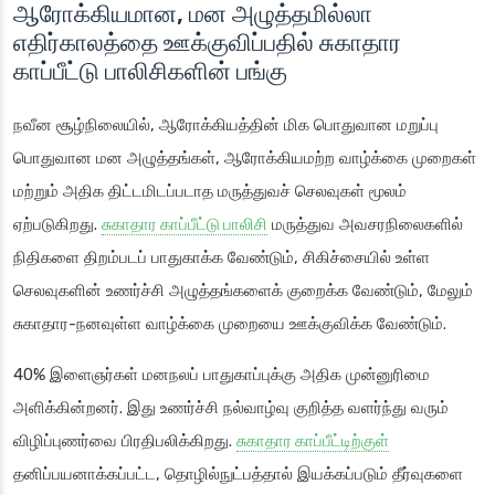
ஆரோக்கியமான, மன அழுத்தமில்லா
எதிர்காலத்தை ஊக்குவிப்பதில் சுகாதார
காப்பீட்டு பாலிசிகளின் பங்கு
நவீன சூழ்நிலையில், ஆரோக்கியத்தின் மிக பொதுவான மறுப்பு
பொதுவான மன அழுத்தங்கள், ஆரோக்கியமற்ற வாழ்க்கை முறைகள்
மற்றும் அதிக திட்டமிடப்படாத மருத்துவச் செலவுகள் மூலம்
ஏற்படுகிறது.
சுகாதார காப்பீட்டு பாலிசி
மருத்துவ அவசரநிலைகளில்
நிதிகளை திறம்படப் பாதுகாக்க வேண்டும், சிகிச்சையில் உள்ள
செலவுகளின் உணர்ச்சி அழுத்தங்களைக் குறைக்க வேண்டும், மேலும்
சுகாதார-நனவுள்ள வாழ்க்கை முறையை ஊக்குவிக்க வேண்டும்.
40% இளைஞர்கள் மனநலப் பாதுகாப்புக்கு அதிக முன்னுரிமை
அளிக்கின்றனர். இது உணர்ச்சி நல்வாழ்வு குறித்த வளர்ந்து வரும்
விழிப்புணர்வை பிரதிபலிக்கிறது.
சுகாதார காப்பீட்டிற்குள்
தனிப்பயனாக்கப்பட்ட, தொழில்நுட்பத்தால் இயக்கப்படும் தீர்வுகளை