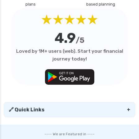
plans
based planning
★★★★★
4.9
/5
Loved by 1M+ users (web). Start your financial
journey today!
🔗 Quick Links
+
---- We are Featured in ----