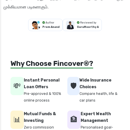
முக்கியமான படிகளாகும்.
Author
Reviewed by
Prem Anand
GuruMoorthy A
Why Choose Fincover®?
Instant Personal
Wide Insurance
💸
🛡️
Loan Offers
Choices
Pre-approved & 100%
Compare health, life &
online process
car plans
Mutual Funds &
Expert Wealth
📊
🏦
Investing
Management
Zero commission
Personalised goal-