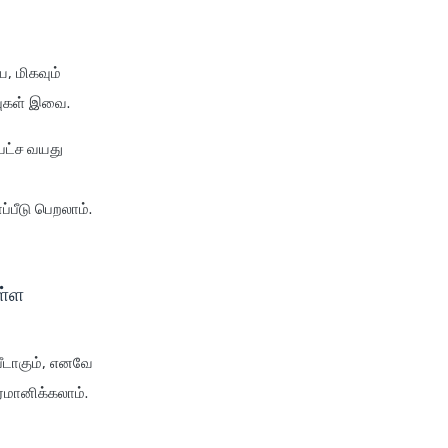
insurance
cignattk health insurance vs
niva bupa health insurance
ே, மிகவும்
cignattk health insurance vs
்புகள் இவை.
oriental health insurance
cignattk health insurance vs
பட்ச வயது
reliance health insurance
cignattk health insurance vs
்பீடு பெறலாம்.
royal sundaram health
insurance
cignattk health insurance vs
ள்ள
sbi general health insurance
cignattk health insurance vs
star health insurance
பீடாகும், எனவே
ர்மானிக்கலாம்.
cignattk health insurance vs
tata aig health insurance