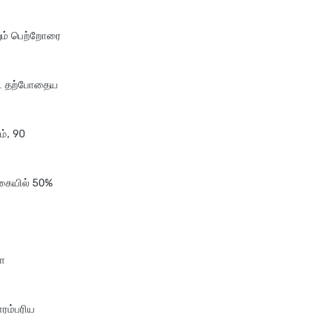
tata aig health insurance
றும் பெற்றோரை
cignattk health insurance vs
edelweiss general health
insurance
ட்ட தற்போதைய
cignattk health insurance vs
future generali health
insurance
ம், 90
cignattk health insurance vs
go digit health insurance
ொகையில் 50%
cignattk health insurance vs
liberty general health
insurance
cignattk health insurance vs
magma hdi health insurance
ை
cignattk health insurance vs
new india assurance health
ாரம்பரிய