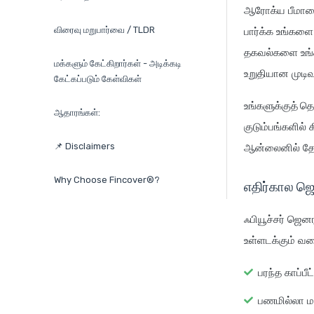
ஆரோக்ய பீமாவை 
விரைவு மறுபார்வை / TLDR
பார்க்க உங்களை
தகவல்களை உங்களு
மக்களும் கேட்கிறார்கள் - அடிக்கடி
உறுதியான முடிவு
கேட்கப்படும் கேள்விகள்
உங்களுக்குத் தெ
ஆதாரங்கள்:
குடும்பங்களில்
📌 Disclaimers
ஆன்லைனில் தேர்
Why Choose Fincover®?
எதிர்கால ஜெ
ஃபியூச்சர் ஜெ
உள்ளடக்கும் வக
பரந்த காப்பீ
பணமில்லா ம