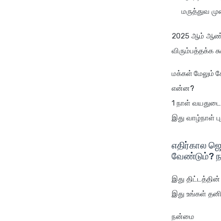
மருத்துவ மு
2025 ஆம் ஆண்டில
விரும்பத்தக்க ச
மக்கள் மேலும்
என்ன?
1 நாள் வயதுடைய
இது வாழ்நாள் ப
எதிர்கால ஜெ
வேண்டும்? 
இது திட்டத்தின
இது உங்கள் தனி
நன்மை