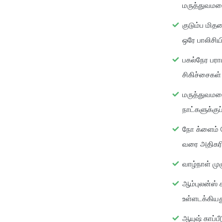
மருத்துவம
குடும்ப மித
ஒரே பாலிசியின
பகல்நேர பரா
சிகிச்சைகள்
மருத்துவமனைய
நாட்களுக்குப
நோ க்ளைம் 
வரை அதிகரிப
வாழ்நாள் முழ
ஆம்புலன்ஸ்
உள்ளடக்கியத
ஆயுஷ் காப்ப