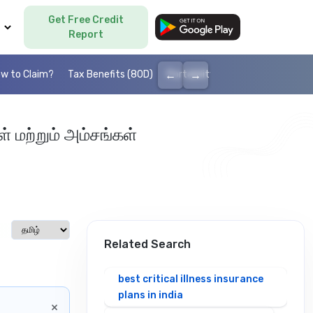
Get Free Credit
Language
Report
←
→
w to Claim?
Tax Benefits (80D)
Portability
Cashless health I
் மற்றும் அம்சங்கள்
Select language
Related Search
best critical illness insurance
plans in india
×