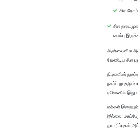
சில நோய்
சில நடைமுற
வரம்பு இருக்
ஆன்லைனில் அல்ல
வேண்டிய சில ப
நிபுணரின் நுண்
நகர்ப்புற குடு
ஏனெனில் இது பர
மக்கள் இதையும்
இல்லை, மகப்பேற
தயாரிப்புகள் அ