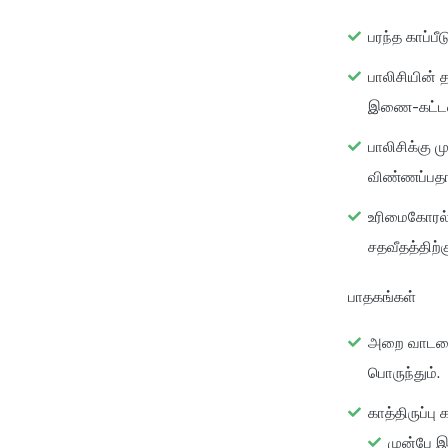
பரந்த காப்பீ
பாலிசியின் த
இணை-கட்டணத
பாலிசிக்கு 
விண்ணப்பதா
உரிமைகோரல் 
சதவீதத்திற்
பாதகங்கள்
அறை வாடகை வ
பொருந்தும்.
காத்திருப்பு 
முன்பே இ