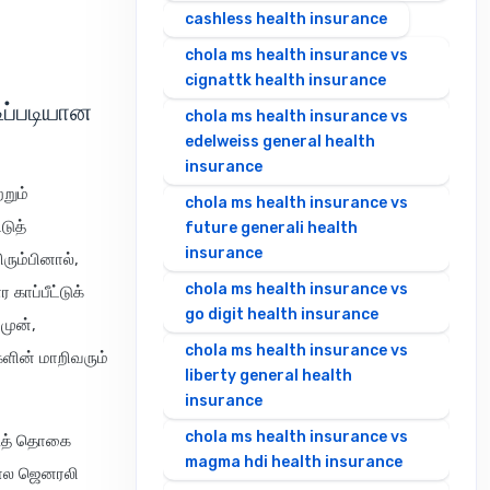
cashless health insurance
chola ms health insurance vs
cignattk health insurance
ிப்படியான
chola ms health insurance vs
edelweiss general health
insurance
றும்
chola ms health insurance vs
டுத்
future generali health
insurance
ிரும்பினால்,
chola ms health insurance vs
ாப்பீட்டுக்
go digit health insurance
முன்,
chola ms health insurance vs
களின் மாறிவரும்
liberty general health
insurance
chola ms health insurance vs
டுத் தொகை
magma hdi health insurance
கால ஜெனரலி