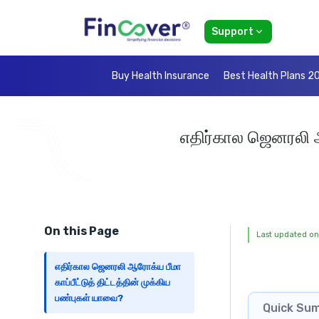
Support
Buy Health Insurance
Best Health Plans 2
எதிர்கால ஜெனரலி ஆர
On this Page
Last updated on
எதிர்கால ஜெனரலி ஆரோக்ய பீமா
காப்பீட்டுத் திட்டத்தின் முக்கிய
பண்புகள் யாவை?
Quick Su