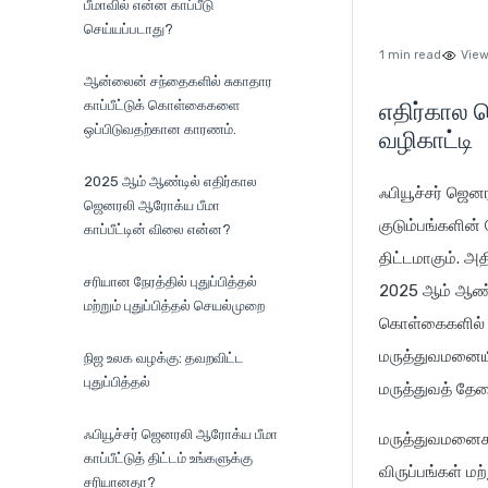
பீமாவில் என்ன காப்பீடு
செய்யப்படாது?
1 min read
View
ஆன்லைன் சந்தைகளில் சுகாதார
காப்பீட்டுக் கொள்கைகளை
எதிர்கால ஜ
ஒப்பிடுவதற்கான காரணம்.
வழிகாட்டி
2025 ஆம் ஆண்டில் எதிர்கால
ஃபியூச்சர் ஜெனர
ஜெனரலி ஆரோக்ய பீமா
குடும்பங்களின்
காப்பீட்டின் விலை என்ன?
திட்டமாகும். அத
சரியான நேரத்தில் புதுப்பித்தல்
2025 ஆம் ஆண்டு
மற்றும் புதுப்பித்தல் செயல்முறை
கொள்கைகளில் இந
மருத்துவமனையில்
நிஜ உலக வழக்கு: தவறவிட்ட
புதுப்பித்தல்
மருத்துவத் தே
ஃபியூச்சர் ஜெனரலி ஆரோக்ய பீமா
மருத்துவமனைகள
காப்பீட்டுத் திட்டம் உங்களுக்கு
விருப்பங்கள் 
சரியானதா?