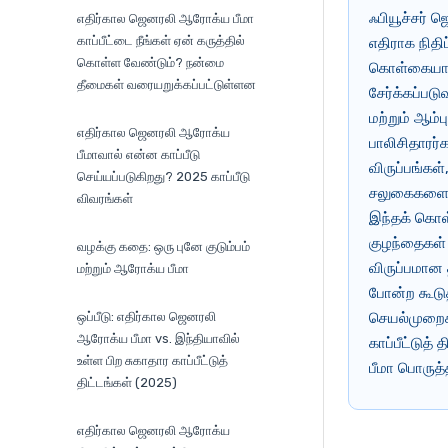
ஃபியூச்சர் ஜ
எதிர்கால ஜெனரலி ஆரோக்ய பீமா
காப்பீட்டை நீங்கள் ஏன் கருத்தில்
எதிராக நிதி
கொள்ள வேண்டும்? நன்மை
கொள்கையாகும
தீமைகள் வரையறுக்கப்பட்டுள்ளன
சேர்க்கப்பட
மற்றும் ஆம
எதிர்கால ஜெனரலி ஆரோக்ய
பாலிசிதாரர்
பீமாவால் என்ன காப்பீடு
விருப்பங்கள
செய்யப்படுகிறது? 2025 காப்பீடு
சலுகைகளை வழ
விவரங்கள்
இந்தக் கொள்
குழந்தைகள் ம
வழக்கு கதை: ஒரு புனே குடும்பம்
விருப்பமான 
மற்றும் ஆரோக்ய பீமா
போன்ற கூடுத
ஒப்பீடு: எதிர்கால ஜெனரலி
செயல்முறைகள
ஆரோக்ய பீமா vs. இந்தியாவில்
காப்பீட்டுத்
உள்ள பிற சுகாதார காப்பீட்டுத்
பீமா பொருத
திட்டங்கள் (2025)
எதிர்கால ஜெனரலி ஆரோக்ய