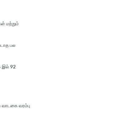
compare health insurance
plans
cost of 20 lakh health
ள் மற்றும்
insurance
covid 19 health insurance
critical illness health insurance
படாத பல
critical illness health insurance
india
4 இல் 92
edelweiss health insurance
family health insurance
free look period for health
insurance
ை வாடகை வரம்பு
future generali aarogya bima
insurance plan
future generali criticare
insurance plan