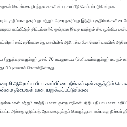
றைகள் கொள்கை நிபந்தனைகளின்படி காப்பீடு செய்யப்படுகின்றன.
், குறிப்பாக நகர்ப்புற மற்றும் அரை நகர்ப்புற இந்திய குடும்பங்களிடைய
ுகாதார காப்பீட்டுத் திட்டங்களில் ஒன்றாக இதை மாற்றும் சில முக்கிய பண
 கேட்கிறார்கள்: எதிர்கால ஜெனரலியின் ஆரோக்ய பீமா கொள்கையின் அதிக
 (குழந்தைகளுக்கு) முதல் 70 வயதுடைய (பெரியவர்களுக்கு) எவரும் காப
ுதுப்பிப்புகளைக் கொண்டுள்ளது.
னரலி ஆரோக்ய பீமா காப்பீட்டை நீங்கள் ஏன் கருத்தில் கொ
நன்மை தீமைகள் வரையறுக்கப்பட்டுள்ளன
் நன்மைகள் மற்றும் சாத்தியமான குறைபாடுகள் பற்றிய நியாயமான மதிப்
ப்பட்ட அல்லது குடும்பத் தேவைகளுக்குப் பொருந்துமா என்பதை நீங்கள் தீ