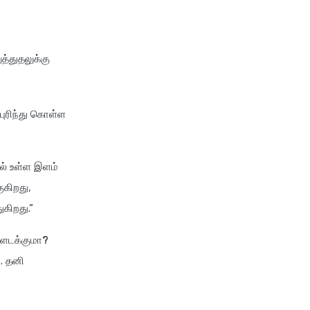
future generali group health
insurance plan
future generali health
்துதலுக்கு
suraksha family floater plan
future generali health
suraksha individual insurance
 புரிந்து கொள்ள
plan
future generali health surplus
insurance plan
ில் உள்ள இளம்
future generali hospicash
ுகிறது,
insurance plan
ுகிறது.”
global health insurance for
ள்ளடக்குமா?
nris
ு. தனி
group health insurance
group health insurance vs
individual