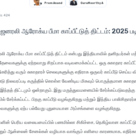
Prem Anand
GuruMoorthy A
s:
424
ெனரலி ஆரோக்ய பீமா காப்பீட்டுத் திட்டம்: 2025 பட
லி ஆரோக்ய பீமா காப்பீட்டுத் திட்டம் என்பது இந்தியாவில் தனிநபர்கள் மற்
 தேவைகளுக்கு ஏற்றவாறு சிறப்பாக வடிவமைக்கப்பட்ட ஒரு சுகாதார காப்பீட்
ிகரித்து வரும் சுகாதாரச் செலவுகளுக்கு எதிராக ஒருவர் காப்பீடு செய்ய வ
 நிலவரப்படி கருத்தில் கொள்ள வேண்டிய மிகவும் பொருத்தமான சுகாதார க
்தத் திட்டமும் ஒன்றாகும். இது மருத்துவமனையில் சேர்க்கப்படுவதற்கு 
 சேர்க்கப்பட்ட பிறகு காப்பீடு வழங்குகிறது மற்றும் இந்திய பாலிசிதாரர்
வைகளுக்கு ஏற்ப பல்வேறு புதுமையான அம்சங்களை வழங்குகிறது.
ின் பெரிய வலையமைப்பில் பணமில்லா சிகிச்சை, நெகிழ்வான காப்பீட்
மற்றும் ஆன்லைன் சேனல்கள் வழியாக வாங்கும் எளிமை காரணமாக, எதிர்