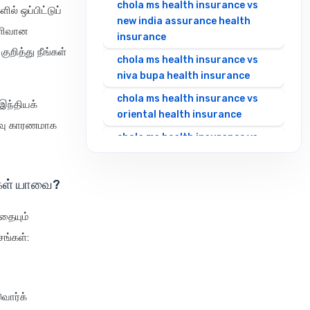
chola ms health insurance vs
ல் ஒப்பிட்டுப்
new india assurance health
ெளிவான
insurance
ுறித்து நீங்கள்
chola ms health insurance vs
niva bupa health insurance
chola ms health insurance vs
இந்தியக்
oriental health insurance
ளிவு காரணமாக
chola ms health insurance vs
reliance health insurance
chola ms health insurance vs
புகள் யாவை?
royal sundaram health
insurance
தையும்
chola ms health insurance vs
ங்கள்:
sbi general health insurance
chola ms health insurance vs
star health insurance
வொர்க்
chola ms health insurance vs