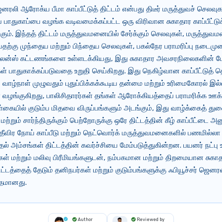
ெனரலி ஆரோக்ய பீமா காப்பீட்டுத் திட்டம் என்பது திடீர் மருத்துவச் செலவு
ப் பாதுகாப்பை வழங்க வடிவமைக்கப்பட்ட ஒரு விரிவான சுகாதார காப்பீட்டுக
். இந்தத் திட்டம் மருத்துவமனையில் சேர்க்கும் செலவுகள், மருத்துவ
ுவதற்கு முந்தைய மற்றும் பிந்தைய செலவுகள், பகல்நேர பராமரிப்பு நடைம
்புலன்ஸ் கட்டணங்களை உள்ளடக்கியது, இது சுகாதார அவசரநிலைகளின் 
கள் பாதுகாக்கப்படுவதை உறுதி செய்கிறது. இது நெகிழ்வான காப்பீட்டுத
், வாழ்நாள் முழுவதும் புதுப்பிக்கக்கூடிய தன்மை மற்றும் உரிமைகோரல் 
ங்குகிறது, பாலிசிதாரர்கள் தங்கள் ஆரோக்கியத்தைப் பராமரிக்க ஊக்க
கையில் குடும்ப மிதவை விருப்பங்களும் அடங்கும், இது வாழ்க்கைத் து
ற்றும் சார்ந்திருக்கும் பெற்றோருக்கு ஒரே திட்டத்தின் கீழ் காப்பீட்டை அ
தீவிர நோய் காப்பீடு மற்றும் நெட்வொர்க் மருத்துவமனைகளில் பணமில்லா
ல் அம்சங்கள் திட்டத்தின் கவர்ச்சியை மேம்படுத்துகின்றன. பயனர் நட்ப
் மற்றும் மலிவு பிரீமியங்களுடன், நம்பகமான மற்றும் திறமையான சுகா
 திட்டத்தைத் தேடும் தனிநபர்கள் மற்றும் குடும்பங்களுக்கு ஃபியூச்சர் ஜ
்தமானது.
Author
Reviewed by