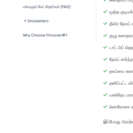
சுகாதாரப் பா
மக்களும் கேட்கிறார்கள் (FAQ)
மூத்த குடிமக
📌 Disclaimers
தீவிர நோய் க
Why Choose Fincover®?
குழு சுகாதார 
டாப் அப் ஹெல
நோய் சார்ந்த
தாய்மை சுகா
தனிப்பட்ட விப
பகல்நேர பராம
கொரோனா சுக
இப்போது அவற்