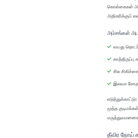
கொள்கைகள் அதி
அதிகரிக்கும் 
அம்சங்கள் அட
வயது தொடர்
காத்திருப்பு
சில சிகிச்
இலவச சோத
எடுத்துக்காட்டு:
மூத்த குடிமக்க
மருத்துவமனைகள
தீவிர நோய் க