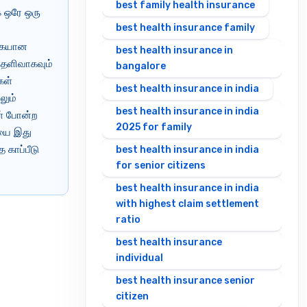
best family health insurance
க ஒரே ஒரு
best health insurance family
வகையான
best health insurance in
தெளிவாகவும்
bangalore
கள்
best health insurance in india
லும்
best health insurance in india
கள் போன்ற
2025 for family
யை இது
 காப்பீடு
best health insurance in india
for senior citizens
best health insurance in india
with highest claim settlement
ratio
best health insurance
individual
best health insurance senior
citizen