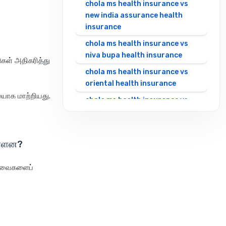
chola ms health insurance vs
new india assurance health
insurance
chola ms health insurance vs
niva bupa health insurance
ுகள் அதிகரித்து
chola ms health insurance vs
oriental health insurance
யாக மாற்றியது.
chola ms health insurance vs
reliance health insurance
chola ms health insurance vs
royal sundaram health
ள்ளன?
insurance
 தேவைகளைப்
chola ms health insurance vs
sbi general health insurance
chola ms health insurance vs
star health insurance
chola ms health insurance vs