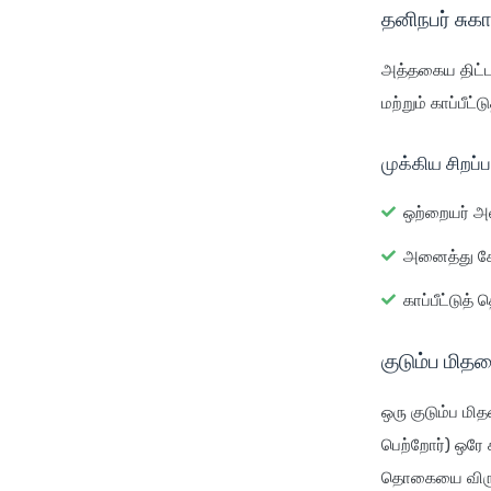
தனிநபர் சுகா
அத்தகைய திட்ட
மற்றும் காப்பீட
முக்கிய சிறப்
ஒற்றையர் அல
அனைத்து கோர
காப்பீட்டுத்
குடும்ப மித
ஒரு குடும்ப மி
பெற்றோர்) ஒரே க
தொகையை விருப்ப