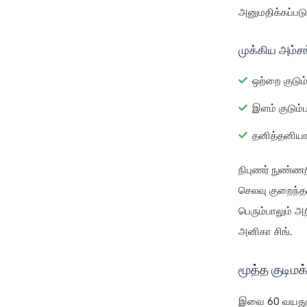
அனுமதிக்கப்படு
முக்கிய அம்ச
ஒற்றை குடும்
இளம் குடும்
தனித்தனியா
நிபுணர் நுண்ணற
செலவு குறைந்தவ
பெரும்பாலும் அ
அனிகா சிங்.
மூத்த குடிமக
இவை 60 வயதுக்