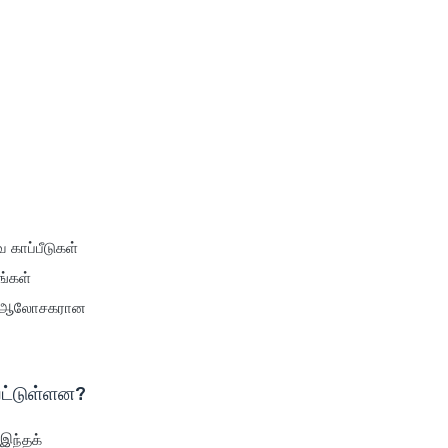
compare health insurance
plans
cost of 20 lakh health
insurance
covid 19 health insurance
critical illness health insurance
critical illness health insurance
india
edelweiss health insurance
காப்பீடுகள்
family health insurance
ங்கள்
free look period for health
ட்டு ஆலோசகரான
insurance
future generali aarogya bima
insurance plan
்பட்டுள்ளன?
future generali criticare
insurance plan
இந்தக்