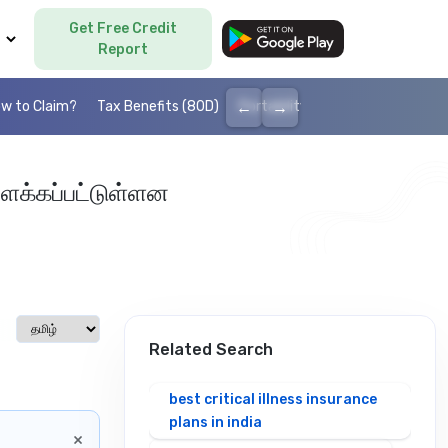
Get Free Credit
Language
Report
←
→
w to Claim?
Tax Benefits (80D)
Portability
Cashless health I
ளக்கப்பட்டுள்ளன
Select language
Related Search
best critical illness insurance
plans in india
×