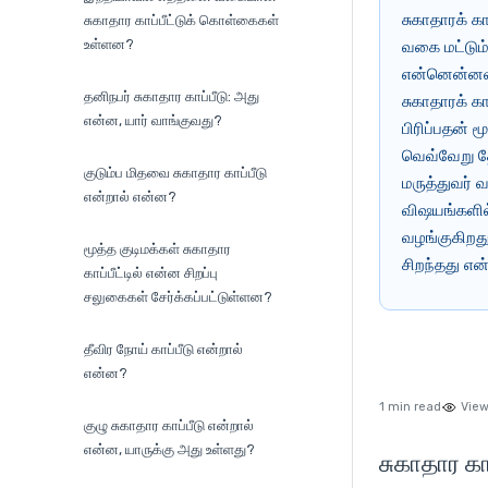
சுகாதாரக் க
சுகாதார காப்பீட்டுக் கொள்கைகள்
உள்ளன?
வகை மட்டும
என்னென்னவற
தனிநபர் சுகாதார காப்பீடு: அது
சுகாதாரக் க
என்ன, யார் வாங்குவது?
பிரிப்பதன் 
வெவ்வேறு தே
குடும்ப மிதவை சுகாதார காப்பீடு
மருத்துவர் 
என்றால் என்ன?
விஷயங்களில
வழங்குகிறது.
மூத்த குடிமக்கள் சுகாதார
சிறந்தது என
காப்பீட்டில் என்ன சிறப்பு
சலுகைகள் சேர்க்கப்பட்டுள்ளன?
தீவிர நோய் காப்பீடு என்றால்
என்ன?
1 min read
View
குழு சுகாதார காப்பீடு என்றால்
என்ன, யாருக்கு அது உள்ளது?
சுகாதார க