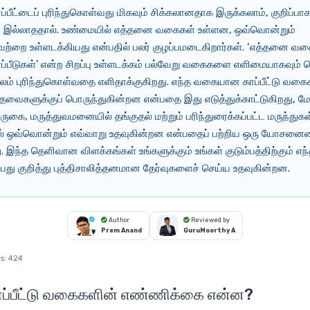
ாப்பீட்டைப் புரிந்துகொள்வது மிகவும் சிக்கலானதாக இருக்கலாம், குறிப்பா
் இல்லாததால். உண்மையில் எத்தனை வகைகள் உள்ளன, ஒவ்வொன்றும்
்றை உள்ளடக்கியது என்பதில் பலர் குழப்பமடைகிறார்கள். ‘எத்தனை 
ாப்பீடுகள்’ என்ற சிறப்பு உள்ளடக்கம் பல்வேறு வகைகளை எளிமையாகவும் 
மூலம் புரிந்துகொள்வதை எளிதாக்குகிறது. எந்த வகையான காப்பீட்டு வகை
வைகளுக்குப் பொருந்துகின்றன என்பதை இது எடுத்துக்காட்டுகிறது, மே
வருகை, மருத்துவமனையில் தங்குதல் மற்றும் பரிந்துரைக்கப்பட்ட மருந்து
் ஒவ்வொன்றும் எவ்வாறு உதவுகின்றன என்பதைப் பற்றிய ஒரு யோசனை
 இந்த தெளிவான விளக்கங்கள் உங்களுக்கும் உங்கள் குடும்பத்திற்கும் எந்த
்பது குறித்து புத்திசாலித்தனமான தேர்வுகளைச் செய்ய உதவுகின்றன.
Author
Reviewed by
Prem Anand
GuruMoorthy A
s:
424
ாப்பீட்டு வகைகளின் எண்ணிக்கை என்ன?