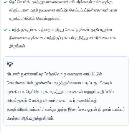
நெட்வொர்க் மருத்துவமனைகளைச் சரிபார்க்கவும்
: உங்களுக்கு
விருப்பமான மருத்துவமனை காப்பீடு செய்யப்பட்டுள்ளதா என்பதை
உறுதிப்படுத்திக் கொள்ளுங்கள்.
காத்திருக்கும் காலத்தைப் புரிந்து கொள்ளுங்கள்
: தற்போதுள்ள
நிலைமைகளுக்கான காத்திருப்பு காலம் குறித்து எச்சரிக்கையாக
இருங்கள்.
நிபுணர் நுண்ணறிவு
: “எந்தவொரு சுகாதார காப்பீட்டுக்
கொள்கையின் நுண்ணிய எழுத்துக்களைப் படிப்பது மிகவும்
முக்கியம். நெட்வொர்க் மருத்துவமனைகள் மற்றும் குறிப்பிட்ட
விலக்குகள் போன்ற விவரங்களை பலர் கவனிக்கத்
தவறிவிடுகிறார்கள்,” என்று மூத்த இரைப்பை குடல் நிபுணர் டாக்டர்
மேத்தா அறிவுறுத்துகிறார்.