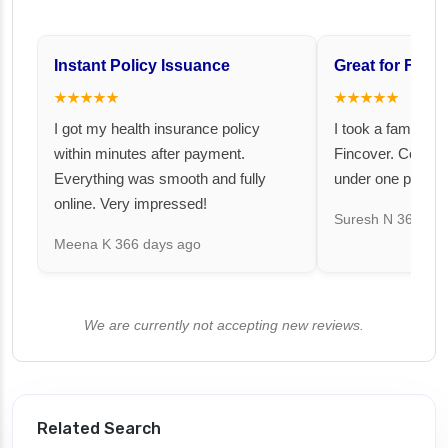
Instant Policy Issuance
Great for Famil
★★★★★
★★★★★
I got my health insurance policy
I took a family fl
within minutes after payment.
Fincover. Covere
Everything was smooth and fully
under one premiu
online. Very impressed!
Suresh N
367 day
Meena K
366 days ago
We are currently not accepting new reviews.
Related Search