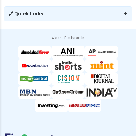
health insurance ahmedabad
🔗 Quick Links
+
health insurance amritsar
health insurance bangalore
health insurance bhopal
---- We are Featured in ----
health insurance cancellation policy
health insurance chennai
health insurance claim process
health insurance claim rejection reasons
health insurance coimbatore
health insurance dehradun
health insurance delhi
health insurance gurgaon
health insurance guwahati