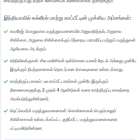
வைத்திருப்பது நிதிச் சுமையைக் கணிசமாகக் குறைக்கும்.
இந்தியாவில் கல்லீரல் மாற்று காப்பீட்டின் முக்கிய அம்சங்கள்:
கவரேஜ்
: பொதுவாக மருத்துவமனையில் அனுமதித்தல், அறுவை
சிகிச்சை, அறுவை சிகிச்சைக்குப் பிந்தைய பராமரிப்பு மற்றும் மருந்துகள்
ஆகியவை அடங்கும்.
விதிவிலக்குகள்
: சில பாலிசிகள் நன்கொடையாளர் தேடல் அல்லது முன்பே
இருக்கும் நிபந்தனைகள் தொடர்பான செலவுகளை உள்ளடக்காது.
காத்திருப்பு காலம்
: பல காப்பீட்டாளர்கள் முன்பே இருக்கும்
நிலைமைகளுக்கு 2 முதல் 4 ஆண்டுகள் வரை காத்திருப்பு காலத்தை
அமல்படுத்துகின்றனர்.
நெட்வொர்க் மருத்துவமனைகள்
: கொள்கைகள் பெரும்பாலும்
சிகிச்சைகள் உள்ளடக்கப்பட்ட குறிப்பிட்ட மருத்துவமனைகளை
பட்டியலிடுகின்றன.