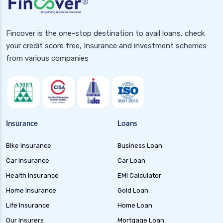
health insurance hubli
health insurance hyderabad
Fincover is the one-stop destination to avail loans, check
health insurance in rajasthan
your credit score free, Insurance and investment schemes
health insurance indore
from various companies
health insurance jabalpur
health insurance jaipur
health insurance jodhpur
health insurance kolkata
Insurance
Loans
health insurance lucknow
Bike Insurance
Business Loan
health insurance madurai
Car Insurance
Car Loan
health insurance mumbai
Health Insurance
EMI Calculator
health insurance mysore
Home Insurance
Gold Loan
health insurance nagpur
Life Insurance
Home Loan
health insurance noida
Our Insurers
Mortgage Loan