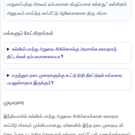
பாதுகாப்புக்கு மிகவும் நம்பகமான விருப்பமாக உள்ளது,” என்கிறார்
அனுபவம் வாய்ந்த காப்பீட்டு ஆலோசகரான திரு. சர்மா.
மக்களும் கேட்கிறார்கள்
கல்லீரல் மாற்று அறுவை சிகிச்சைக்கு அரசாங்க சுகாதாரத்
திட்டங்கள் நம்பகமானவையா?
மருத்துவ நடைமுறைகளுக்கு கூட்டு நிதி திரட்டுதல் எவ்வளவு
பயனுள்ளதாக இருக்கும்?
முடிவுரை
இந்தியாவில் கல்லீரல் மாற்று அறுவை சிகிச்சைக்கான சுகாதார
காப்பீடு மிகவும் முக்கியமானது, ஏனெனில் இந்த நடைமுறையுடன்
தொடர்புடைய அதிக செலவுகள் உள்ளன. காப்பீட்டின் நுணுக்கங்களைப்