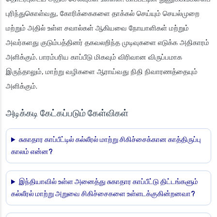
புரிந்துகொள்வது, கோரிக்கைகளை தாக்கல் செய்யும் செயல்முறை
மற்றும் அதில் உள்ள சவால்கள் ஆகியவை நோயாளிகள் மற்றும்
அவர்களது குடும்பத்தினர் தகவலறிந்த முடிவுகளை எடுக்க அதிகாரம்
அளிக்கும். பாரம்பரிய காப்பீடு மிகவும் விரிவான விருப்பமாக
இருந்தாலும், மாற்று வழிகளை ஆராய்வது நிதி நிவாரணத்தையும்
அளிக்கும்.
அடிக்கடி கேட்கப்படும் கேள்விகள்
சுகாதார காப்பீட்டில் கல்லீரல் மாற்று சிகிச்சைக்கான காத்திருப்பு
காலம் என்ன?
இந்தியாவில் உள்ள அனைத்து சுகாதார காப்பீட்டு திட்டங்களும்
கல்லீரல் மாற்று அறுவை சிகிச்சைகளை உள்ளடக்குகின்றனவா?