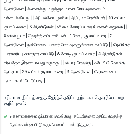
முழுமையான சுகாதார காப்பீடு | 50 லட்சம் ரூபாய் வரை | 2-4
ஆண்டுகள் | அனைத்து மருத்துவமனை செலவுகளையும்
உள்ளடக்கியது | | அப்பல்லோ முனிச் | ஆப்டிமா ரெஸ்டோர் | 10 லட்சம்
ரூபாய் வரை | 3 ஆண்டுகள் | உரிமை கோரப்படாத போனஸ் சலுகை | |
மேக்ஸ் பூபா | ஹெல்த் கம்பானியன் | 1 கோடி ரூபாய் வரை | 2
ஆண்டுகள் | நன்கொடையாளர் செலவுகளுக்கான காப்பீடு | | ரெலிகேர்
| பராமரிப்பு சுகாதார காப்பீடு | 6 கோடி ரூபாய் வரை | 4 ஆண்டுகள் |
சர்வதேச இரண்டாவது கருத்து | | ஸ்டார் ஹெல்த் | ஃபேமிலி ஹெல்த்
ஆப்டிமா | 25 லட்சம் ரூபாய் வரை | 3 ஆண்டுகள் | தொகையை
தானாக மீட்டெடுப்பது |
சரியான திட்டத்தைத் தேர்ந்தெடுப்பதற்கான தொழில்முறை
குறிப்புகள்:
கொள்கைகளை ஒப்பிடுக
: வெவ்வேறு திட்டங்களை மதிப்பிடுவதற்கு
ஆன்லைன் ஒப்பீட்டு கருவிகளைப் பயன்படுத்தவும்.