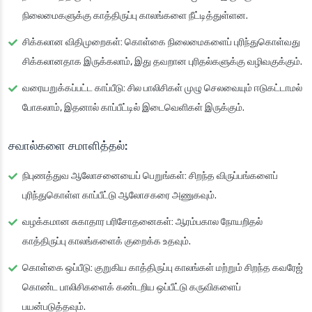
நிலைமைகளுக்கு காத்திருப்பு காலங்களை நீட்டித்துள்ளன.
சிக்கலான விதிமுறைகள்
: கொள்கை நிலைமைகளைப் புரிந்துகொள்வது
சிக்கலானதாக இருக்கலாம், இது தவறான புரிதல்களுக்கு வழிவகுக்கும்.
வரையறுக்கப்பட்ட காப்பீடு
: சில பாலிசிகள் முழு செலவையும் ஈடுகட்டாமல்
போகலாம், இதனால் காப்பீட்டில் இடைவெளிகள் இருக்கும்.
சவால்களை சமாளித்தல்:
நிபுணத்துவ ஆலோசனையைப் பெறுங்கள்
: சிறந்த விருப்பங்களைப்
புரிந்துகொள்ள காப்பீட்டு ஆலோசகரை அணுகவும்.
வழக்கமான சுகாதார பரிசோதனைகள்
: ஆரம்பகால நோயறிதல்
காத்திருப்பு காலங்களைக் குறைக்க உதவும்.
கொள்கை ஒப்பீடு
: குறுகிய காத்திருப்பு காலங்கள் மற்றும் சிறந்த கவரேஜ்
கொண்ட பாலிசிகளைக் கண்டறிய ஒப்பீட்டு கருவிகளைப்
பயன்படுத்தவும்.