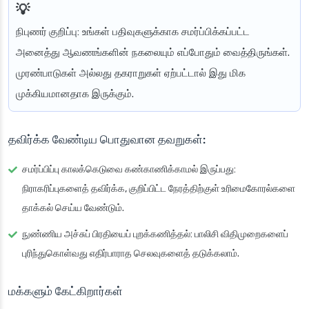
நிபுணர் குறிப்பு
: உங்கள் பதிவுகளுக்காக சமர்ப்பிக்கப்பட்ட
அனைத்து ஆவணங்களின் நகலையும் எப்போதும் வைத்திருங்கள்.
முரண்பாடுகள் அல்லது தகராறுகள் ஏற்பட்டால் இது மிக
முக்கியமானதாக இருக்கும்.
தவிர்க்க வேண்டிய பொதுவான தவறுகள்:
சமர்ப்பிப்பு காலக்கெடுவை கண்காணிக்காமல் இருப்பது
:
நிராகரிப்புகளைத் தவிர்க்க, குறிப்பிட்ட நேரத்திற்குள் உரிமைகோரல்களை
தாக்கல் செய்ய வேண்டும்.
நுண்ணிய அச்சுப் பிரதியைப் புறக்கணித்தல்
: பாலிசி விதிமுறைகளைப்
புரிந்துகொள்வது எதிர்பாராத செலவுகளைத் தடுக்கலாம்.
மக்களும் கேட்கிறார்கள்