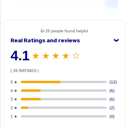
👍 26 people found helpful
Real Ratings and reviews
❯
4.1
★ ★ ★ ★ ☆
( 26 RATINGS )
5 ★
(12)
4 ★
(6)
3 ★
(6)
2 ★
(2)
1 ★
(0)