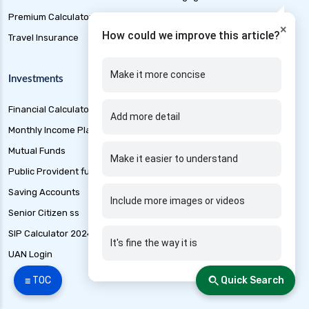
health insurance patna
Premium Calculator
Personal Loan
×
How could we improve this article?
health insurance portability
Travel Insurance
Short Term Loan
health insurance premium calculator
Make it more concise
Investments
Other Products
health insurance pune
health insurance rajkot
Financial Calculators
Banking
Add more detail
health insurance renewal process
Monthly Income Plan
Best loan Apps 2024
health insurance stocks india
Mutual Funds
Best Mutual funds 2024
Make it easier to understand
Public Provident fund
Credit Cards
health insurance surat
Saving Accounts
Free Credit Score
health insurance tax benefits 80d
Include more images or videos
Senior Citizen ss
Liability Insurance
health insurance thane
SIP Calculator 2024
Loan Application Status
health insurance tirunelveli
It's fine the way it is
UAN Login
Marine Insurance
health insurance top up plan comparison
☰ TOC
Quick Search
health insurance trichy