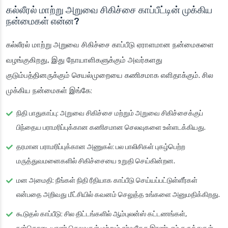
கல்லீரல் மாற்று அறுவை சிகிச்சை காப்பீட்டின் முக்கிய
நன்மைகள் என்ன?
கல்லீரல் மாற்று அறுவை சிகிச்சை காப்பீடு ஏராளமான நன்மைகளை
வழங்குகிறது, இது நோயாளிகளுக்கும் அவர்களது
குடும்பத்தினருக்கும் செயல்முறையை கணிசமாக எளிதாக்கும். சில
முக்கிய நன்மைகள் இங்கே:
நிதி பாதுகாப்பு
: அறுவை சிகிச்சை மற்றும் அறுவை சிகிச்சைக்குப்
பிந்தைய பராமரிப்புக்கான கணிசமான செலவுகளை உள்ளடக்கியது.
தரமான பராமரிப்புக்கான அணுகல்
: பல பாலிசிகள் புகழ்பெற்ற
மருத்துவமனைகளில் சிகிச்சையை உறுதி செய்கின்றன.
மன அமைதி
: நீங்கள் நிதி ரீதியாக காப்பீடு செய்யப்பட்டுள்ளீர்கள்
என்பதை அறிவது மீட்சியில் கவனம் செலுத்த உங்களை அனுமதிக்கிறது.
கூடுதல் காப்பீடு
: சில திட்டங்களில் ஆம்புலன்ஸ் கட்டணங்கள்,