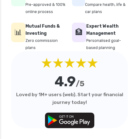
future generali criticare insurance plan
Pre-approved & 100%
Compare health, life &
online process
car plans
future generali group health insurance plan
future generali health suraksha family floater
Mutual Funds &
Expert Wealth
📊
plan
🏦
Investing
Management
future generali health suraksha individual
Zero commission
Personalised goal-
insurance plan
plans
based planning
★★★★★
future generali health surplus insurance plan
future generali hospicash insurance plan
4.9
global health insurance for nris
/5
group health insurance
Loved by 1M+ users (web). Start your financial
group health insurance vs individual
journey today!
gst for health insurance
health and disability insurance
health insurance advantages and
disadvantages