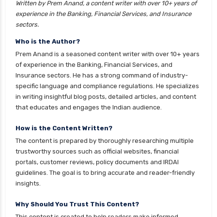
Written by Prem Anand, a content writer with over 10+ years of
insurance
experience in the Banking, Financial Services, and Insurance
cignattk health insurance vs liberty general
sectors.
health insurance
Who is the Author?
cignattk health insurance vs magma hdi health
Prem Anand is a seasoned content writer with over 10+ years
insurance
of experience in the Banking, Financial Services, and
Insurance sectors. He has a strong command of industry-
cignattk health insurance vs new india
specific language and compliance regulations. He specializes
assurance health insurance
in writing insightful blog posts, detailed articles, and content
cignattk health insurance vs niva bupa health
that educates and engages the Indian audience.
insurance
How is the Content Written?
cignattk health insurance vs oriental health
The content is prepared by thoroughly researching multiple
insurance
trustworthy sources such as official websites, financial
cignattk health insurance vs reliance health
portals, customer reviews, policy documents and IRDAI
insurance
guidelines. The goal is to bring accurate and reader-friendly
insights.
cignattk health insurance vs royal sundaram
health insurance
Why Should You Trust This Content?
cignattk health insurance vs sbi general health
This content is created to help readers make informed