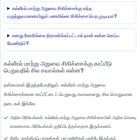
கல்லீரல் மாற்று அறுவை சிகிச்சைக்கு எந்த
மருத்துவமனையிலும் பணமில்லா சிகிச்சை பெற முடியுமா?
எனது கோரிக்கை நிராகரிக்கப்பட்டால் நான் என்ன செய்ய
வேண்டும்?
கல்லீரல் மாற்று அறுவை சிகிச்சைக்கு காப்பீடு
பெறுவதில் சில சவால்கள் என்ன?
நன்மைகள் இருந்தபோதிலும், கல்லீரல் மாற்று அறுவை
சிகிச்சைக்கான காப்பீட்டைப் பெறுவது சவாலானது. சில பொதுவான
தடைகள் இங்கே:
அதிக பிரீமியங்கள்
: கல்லீரல் மாற்று அறுவை சிகிச்சையின் அதிக செலவு
காரணமாக, பிரீமியங்கள் குறிப்பிடத்தக்கதாக இருக்கலாம்.
நீண்ட காத்திருப்பு காலங்கள்
: பல பாலிசிகள் முன்பே இருக்கும்