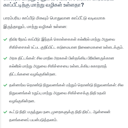
காப்பீட்டிற்கு மாற்று வழிகள் உள்ளதா?
பாரம்பரிய காப்பீடு மிகவும் பொதுவான காப்பீட்டு வடிவமாக
இருந்தாலும், மாற்று வழிகள் உள்ளன:
தீவிர நோய் காப்பீடு
: இந்தக் கொள்கைகள் கல்லீரல் மாற்று அறுவை
சிகிச்சைகள் உட்பட குறிப்பிட்ட கடுமையான நிலைமைகளை உள்ளடக்கும்.
அரசு திட்டங்கள்
: சில மாநில அரசுகள் பின்தங்கிய பிரிவினருக்கான
கல்லீரல் மாற்று அறுவை சிகிச்சையை உள்ளடக்கிய சுகாதாரத்
திட்டங்களை வழங்குகின்றன.
தன்னார்வ தொண்டு நிறுவனங்கள் மற்றும் தொண்டு நிறுவனங்கள்
: சில
நிறுவனங்கள் உறுப்பு மாற்று அறுவை சிகிச்சைக்கு நிதி உதவி
வழங்குகின்றன.
கூட்டு நிதி
: மருத்துவ நடைமுறைகளுக்கு நிதி திரட்ட ஆன்லைன்
தளங்களைப் பயன்படுத்தலாம்.