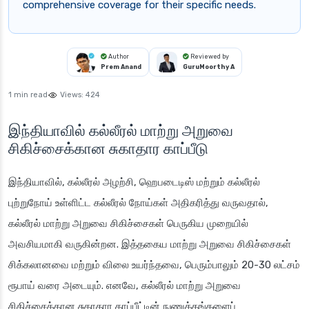
comprehensive coverage for their specific needs.
Author
Reviewed by
Prem Anand
GuruMoorthy A
1 min read
Views:
424
இந்தியாவில் கல்லீரல் மாற்று அறுவை
சிகிச்சைக்கான சுகாதார காப்பீடு
இந்தியாவில், கல்லீரல் அழற்சி, ஹெபடைடிஸ் மற்றும் கல்லீரல்
புற்றுநோய் உள்ளிட்ட கல்லீரல் நோய்கள் அதிகரித்து வருவதால்,
கல்லீரல் மாற்று அறுவை சிகிச்சைகள் பெருகிய முறையில்
அவசியமாகி வருகின்றன. இத்தகைய மாற்று அறுவை சிகிச்சைகள்
சிக்கலானவை மற்றும் விலை உயர்ந்தவை, பெரும்பாலும் 20-30 லட்சம்
ரூபாய் வரை அடையும். எனவே, கல்லீரல் மாற்று அறுவை
சிகிச்சைக்கான சுகாதார காப்பீட்டின் நுணுக்கங்களைப்