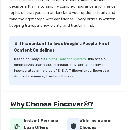
insurance
decisions. It aims to simplify complex insurance and finance
topics so that you can understand your options clearly and
cignattk health insurance vs star health
take the right steps with confidence. Every article is written
insurance
keeping transparency, clarity, and trust in mind.
cignattk health insurance vs tata aig health
insurance
🏅 This content follows Google's People-First
compare health insurance plans
Content Guidelines
cost of 20 lakh health insurance
Based on Google's
Helpful Content System
, this article
emphasizes user value, transparency, and accuracy. It
covid 19 health insurance
incorporates principles of E-E-A-T (Experience, Expertise,
critical illness health insurance
Authoritativeness, Trustworthiness).
critical illness health insurance india
edelweiss health insurance
Why Choose Fincover®?
family health insurance
free look period for health insurance
Instant Personal
Wide Insurance
future generali aarogya bima insurance plan
💸
🛡️
Loan Offers
Choices