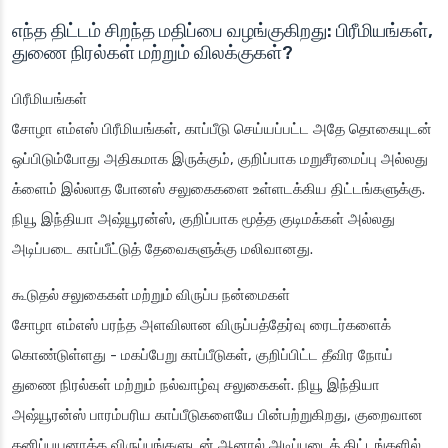
எந்த திட்டம் சிறந்த மதிப்பை வழங்குகிறது: பிரீமியங்கள்,
துணை நிரல்கள் மற்றும் விலக்குகள்?
பிரீமியங்கள்
சோழா எம்எஸ் பிரீமியங்கள், காப்பீடு செய்யப்பட்ட அதே தொகையுடன்
ஒப்பிடும்போது அதிகமாக இருக்கும், குறிப்பாக மறுசீரமைப்பு அல்லது
க்ளைம் இல்லாத போனஸ் சலுகைகளை உள்ளடக்கிய திட்டங்களுக்கு.
நியூ இந்தியா அஷ்யூரன்ஸ், குறிப்பாக மூத்த குடிமக்கள் அல்லது
அடிப்படை காப்பீட்டுத் தேவைகளுக்கு மலிவானது.
கூடுதல் சலுகைகள் மற்றும் விருப்ப நன்மைகள்
சோழா எம்எஸ் பரந்த அளவிலான விருப்பத்தேர்வு ரைடர்களைக்
கொண்டுள்ளது - மகப்பேறு காப்பீடுகள், குறிப்பிட்ட தீவிர நோய்
துணை நிரல்கள் மற்றும் நல்வாழ்வு சலுகைகள். நியூ இந்தியா
அஷ்யூரன்ஸ் பாரம்பரிய காப்பீடுகளையே பின்பற்றுகிறது, குறைவான
தனிப்பயனாக்க விருப்பங்களுடன் ஆனால் அடிப்படைத் திட்டங்களில்