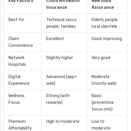
Key Factors
Chola MS Health
New India
Insurance
Assurance
Best for
Technical savvy
Elderly people,
people, families
rural clientele
Claim
Excellent
Good, improving
Convenience
Network
Slightly higher
Very good
Hospitals
Digital
Advanced (app+
Moderate
Experience
web)
(mostly web)
Wellness
Strong (with
Basic
Focus
rewards)
(preventive
focus only)
Premium
High to moderate
Low to
Affordability
moderate