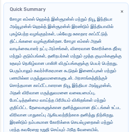
Quick Summary
×
சோழா எம்எஸ் ஹெல்த் இன்சூரன்ஸ் மற்றும் நியூ இந்தியா
அஷ்யூரன்ஸ் ஹெல்த் இன்சூரன்ஸ் இரண்டும் இந்தியாவில்
புகழ்பெற்ற வழங்குநர்கள், பல்வேறு சுகாதார காப்பீட்டுத்
திட்டங்களை வழங்குகின்றன. சோழா எம்எஸ் அதன்
வாடிக்கையாளர் நட்பு அம்சங்கள், விரைவான கோரிக்கை தீர்வு
மற்றும் குடும்பங்கள், தனிநபர்கள் மற்றும் மூத்த குடிமக்களுக்கு
உதவும் நெகிழ்வான பாலிசி விருப்பங்களுக்கு பெயர் பெற்றது,
பெரும்பாலும் கவர்ச்சிகரமான கூடுதல் இணைப்புகள் மற்றும்
பணமில்லா மருத்துவமனைகளுடன். அரசாங்கத்திற்குச்
சொந்தமான காப்பீட்டாளரான நியூ இந்தியா அஷ்யூரன்ஸ்,
அதன் விரிவான மருத்துவமனை வலையமைப்பு,
போட்டித்தன்மை வாய்ந்த பிரீமியம் விகிதங்கள் மற்றும்
குறிப்பிட்ட தேவைகளுக்கான தனித்துவமான திட்டங்கள் உட்பட
விரிவான பாதுகாப்பு ஆகியவற்றிற்காக தனித்து நிற்கிறது.
இரண்டும் நம்பகமான கோரிக்கை செயல்முறைகள் மற்றும்
பரந்த கவரேஜை உறுதி செய்யும் அதே வேளையில்,