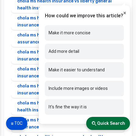
chola ms health insurance vs liberty general
health insurance
×
How could we improve this article?
chola ms health insurance vs magma hdi health
insurance
Make it more concise
chola ms health insurance vs new india
assurance health insurance
Add more detail
chola ms health insurance vs niva bupa health
insurance
chola ms health insurance vs oriental health
Make it easier to understand
insurance
chola ms health insurance vs reliance health
Include more images or videos
insurance
chola ms health insurance vs royal sundaram
It's fine the way it is
health insurance
chola ms health insurance vs sbi general health
☰ TOC
Quick Search
insurance