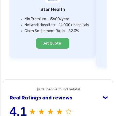
Star Health
Min Premium – ₹ 3600/year
Network Hospitals – 14,000+ hospitals
Mi
Claim Settlement Ratio – 82.3%
Ne
Cl
Get Quote
👍 26 people found helpful
Real Ratings and reviews
❯
4.1
★ ★ ★ ★ ☆