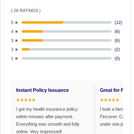
( 26 RATINGS )
5 ★
(12)
4 ★
(6)
3 ★
(6)
2 ★
(2)
1 ★
(0)
Instant Policy Issuance
Great for Famil
★★★★★
★★★★★
I got my health insurance policy
I took a family fl
within minutes after payment.
Fincover. Covere
Everything was smooth and fully
under one premiu
online. Very impressed!