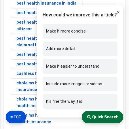
best health insurance in india
×
best health insurance in india 2025 for family
How could we improve this article?
best health insurance in india for senior
citizens
Make it more concise
best health insurance in india with highest
claim settlement ratio
Add more detail
best health insurance individual
best health insurance senior citizen
Make it easier to understand
cashless health insurance
chola ms health insurance vs cignattk health
Include more images or videos
insurance
chola ms health insurance vs edelweiss general
It's fine the way it is
health insurance
chola ms health insurance vs future generali
☰ TOC
Quick Search
health insurance