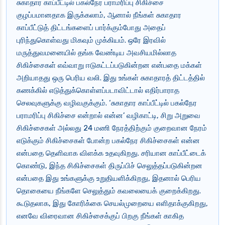
சுகாதார காப்பீட்டில் பகல்நேர பராமரிப்பு சிகிச்சை
குழப்பமானதாக இருக்கலாம், ஆனால் நீங்கள் சுகாதார
காப்பீட்டுத் திட்டங்களைப் பார்க்கும்போது அதைப்
புரிந்துகொள்வது மிகவும் முக்கியம். ஒரே இரவில்
மருத்துவமனையில் தங்க வேண்டிய அவசியமில்லாத
சிகிச்சைகள் எவ்வாறு ஈடுகட்டப்படுகின்றன என்பதை மக்கள்
அறியாதது ஒரு பெரிய வலி. இது உங்கள் சுகாதாரத் திட்டத்தில்
கணக்கில் எடுத்துக்கொள்ளப்படாவிட்டால் எதிர்பாராத
செலவுகளுக்கு வழிவகுக்கும். ‘சுகாதார காப்பீட்டில் பகல்நேர
பராமரிப்பு சிகிச்சை என்றால் என்ன’ வழிகாட்டி, சிறு அறுவை
சிகிச்சைகள் அல்லது 24 மணி நேரத்திற்கும் குறைவான நேரம்
எடுக்கும் சிகிச்சைகள் போன்ற பகல்நேர சிகிச்சைகள் என்ன
என்பதை தெளிவாக விளக்க உதவுகிறது. சரியான காப்பீட்டைக்
கொண்டு, இந்த சிகிச்சைகள் திருப்பிச் செலுத்தப்படுகின்றன
என்பதை இது உங்களுக்கு உறுதியளிக்கிறது, இதனால் பெரிய
தொகையை நீங்களே செலுத்தும் கவலையைக் குறைக்கிறது.
கூடுதலாக, இது கோரிக்கை செயல்முறையை எளிதாக்குகிறது,
எனவே விரைவான சிகிச்சைக்குப் பிறகு நீங்கள் காகித