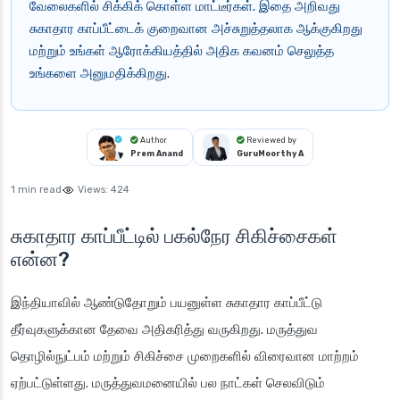
வேலைகளில் சிக்கிக் கொள்ள மாட்டீர்கள். இதை அறிவது
சுகாதார காப்பீட்டைக் குறைவான அச்சுறுத்தலாக ஆக்குகிறது
மற்றும் உங்கள் ஆரோக்கியத்தில் அதிக கவனம் செலுத்த
உங்களை அனுமதிக்கிறது.
Author
Reviewed by
Prem Anand
GuruMoorthy A
1 min read
Views:
424
சுகாதார காப்பீட்டில் பகல்நேர சிகிச்சைகள்
என்ன?
இந்தியாவில் ஆண்டுதோறும் பயனுள்ள சுகாதார காப்பீட்டு
தீர்வுகளுக்கான தேவை அதிகரித்து வருகிறது. மருத்துவ
தொழில்நுட்பம் மற்றும் சிகிச்சை முறைகளில் விரைவான மாற்றம்
ஏற்பட்டுள்ளது. மருத்துவமனையில் பல நாட்கள் செலவிடும்