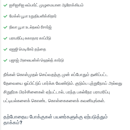
ஐசிஐசிஐ லம்பார்ட் முழுமையான ஆரோக்கியம்
மேக்ஸ் பூபா உறுதியளிக்கிறார்
நிவா பூபா உடல்நலம் ரீசார்ஜ்
பராமரிப்பு சுகாதார காப்பீடு
ஏஐஜி மெடிகேர் தந்தை
பஜாஜ் அலையன்ஸ் ஹெல்த் கார்டு
நீங்கள் கொள்முதல் செய்வதற்கு முன் எப்போதும் தனிப்பட்ட
தேவையை ஒப்பிட்டுப் பார்க்க வேண்டும். குடும்ப புற்றுநோய் அல்லது
சிறுநீரக பிரச்சினைகள் ஏற்பட்டால், பரந்த பகல்நேர பராமரிப்பு
பட்டியல்களைக் கொண்ட கொள்கைகளைக் கவனியுங்கள்.
தற்போதைய போக்குகள் பயனர்களுக்கு ஏற்படுத்தும்
தாக்கம்?