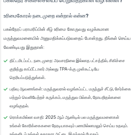
பகல்நேர சிகிச்சையைப் பெறுவதற்கான வழி என்ன?
உரிமைகோரல் நடைமுறை என்றால் என்ன?
பகல்நேரப் பராமரிப்பின் கீழ் உரிமை கோருவது வழக்கமான
மருத்துவமனையில் அனுமதிக்கப்படுவதைப் போன்றது. நீங்கள் செய்ய
வேண்டியது இதுதான்:
திட்டமிடப்பட்ட நடைமுறை
: அவசரநிலை இல்லாத பட்சத்தில், சிகிச்சை
குறித்து காப்பீட்டாளர் அல்லது TPA-க்கு முன்கூட்டியே
தெரியப்படுத்துங்கள்.
பதிவு ஆவணங்கள்
: மருத்துவரால் வழங்கப்பட்ட மருந்துச் சீட்டு, சேர்க்கை
மற்றும் வெளியேற்றச் சுருக்கம், மருத்துவ பில்கள், நோயறிதல்களை
வழங்குதல்.
ரொக்கமில்லா வசதி
: 2025 ஆம் ஆண்டில் பல மருத்துவமனைகள்
உங்கள் கோரிக்கைகளை நேரடியாகவும் பணமில்லாமலும் செய்ய உதவும்.
உங்களிடம் உங்கள் சுகாதார அட்டை இருந்தால் போதும்.