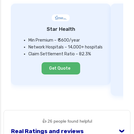
Star Health
Min Premium – ₹ 3600/year
Network Hospitals – 14,000+ hospitals
Mi
Claim Settlement Ratio – 82.3%
Ne
Cl
Get Quote
👍 26 people found helpful
Real Ratings and reviews
❯