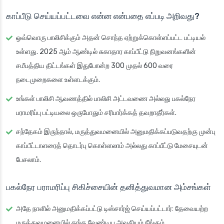
காப்பீடு செய்யப்பட்டவை என்ன என்பதை எப்படி அறிவது?
ஒவ்வொரு பாலிசிக்கும் அதன் சொந்த ஏற்றுக்கொள்ளப்பட்ட பட்டியல்
உள்ளது. 2025 ஆம் ஆண்டில் சுகாதார காப்பீட்டு நிறுவனங்களின்
சமீபத்திய திட்டங்கள் இதுபோன்ற 300 முதல் 600 வரை
நடைமுறைகளை உள்ளடக்கும்.
உங்கள் பாலிசி ஆவணத்தில் பாலிசி அட்டவணை அல்லது பகல்நேர
பராமரிப்பு பட்டியலை ஒருபோதும் சரிபார்க்கத் தவறாதீர்கள்.
சந்தேகம் இருந்தால், மருத்துவமனையில் அனுமதிக்கப்படுவதற்கு முன்பு
காப்பீட்டாளரைத் தொடர்பு கொள்ளலாம் அல்லது காப்பீட்டு மேசையுடன்
பேசலாம்.
பகல்நேர பராமரிப்பு சிகிச்சையின் தனித்துவமான அம்சங்கள்
அதே நாளில் அனுமதிக்கப்பட்டு டிஸ்சார்ஜ் செய்யப்பட்டார்: தேவையற்ற
மருத்துவமனையில் தங்க வேண்டிய அவசியம் நீங்கும்.