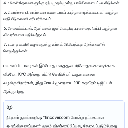
உங்கள் தேவைகளுக்கு ஏற்ப முதல் மூன்று பாலிசிகளை பட்டியலிடுங்கள்.
கொள்கை பிரசுரங்களை கவனமாகப் படித்து வாடிக்கையாளர் கருத்து
மதிப்பீடுகளைச் சரிபார்க்கவும்.
தேவைப்பட்டால், ஆன்லைன் முன்மொழிவு படிவத்தை நிரப்பி மருத்துவ
விவரங்களை பதிவேற்றவும்.
உடனடி பாலிசி வழங்கலுக்கு உங்கள் பிரீமியத்தை ஆன்லைனில்
செலுத்துங்கள்.
பல காப்பீட்டாளர்கள் இப்போது மருத்துவ பரிசோதனைகளுக்காக
வீடியோ KYC அல்லது வீட்டு செவிலியர் வருகைகளை
வழங்குகிறார்கள், இது செயல்முறையை 100 சதவீதம் டிஜிட்டல்
ஆக்குகிறது.
நிபுணர் நுண்ணறிவு:
“fincover.com போன்ற நம்பகமான
ஒருங்கிணைப்பாளர் மூலம் விண்ணப்பிப்பது, தேவைப்படும்போது