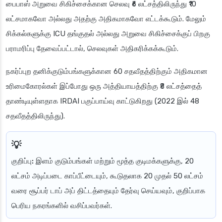
பைபாஸ் அறுவை சிகிச்சைக்கான செலவு ₹6 லட்சத்திலிருந்து ₹10
லட்சமாகவோ அல்லது அதற்கு அதிகமாகவோ எட்டக்கூடும். மேலும்
சிக்கல்களுக்கு ICU தங்குதல் அல்லது அறுவை சிகிச்சைக்குப் பிறகு
பராமரிப்பு தேவைப்பட்டால், செலவுகள் அதிகரிக்கக்கூடும்.
நகர்ப்புற தனிக்குடும்பங்களுக்கான 60 சதவீதத்திற்கும் அதிகமான
உரிமைகோரல்கள் இப்போது ஒரு அத்தியாயத்திற்கு ₹8 லட்சத்தைத்
தாண்டியுள்ளதாக IRDAI பகுப்பாய்வு காட்டுகிறது (2022 இல் 48
சதவீதத்திலிருந்து).
குறிப்பு:
இளம் குடும்பங்கள் மற்றும் மூத்த குடிமக்களுக்கு, 20
லட்சம் அடிப்படை காப்பீட்டையும், கூடுதலாக 20 முதல் 50 லட்சம்
வரை சூப்பர் டாப் அப் திட்டத்தையும் தேர்வு செய்யவும், குறிப்பாக
பெரிய நகரங்களில் வசிப்பவர்கள்.