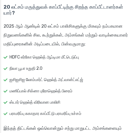
20 லட்சம் மருத்துவக் காப்பீட்டிற்கு சிறந்த காப்பீட்டாளர்கள்
யார்?
2025 ஆம் ஆண்டில் 20 லட்சம் பாலிசிகளுக்கு மிகவும் நம்பகமான
நிறுவனங்களில் சில, கூற்றுக்கள், அம்சங்கள் மற்றும் வாடிக்கையாளர்
மதிப்புரைகளின் அடிப்படையில், பின்வருமாறு:
HDFC எர்கோ ஹெல்த் ஆப்டிமா மீட்டெடுப்பு
நிவா பூபா உறுதி 2.0
ஐசிஐசிஐ லோம்பார்ட் ஹெல்த் அட்வான்ட்எட்ஜ்
மணிப்பால் சிக்னா புரோஹெல்த் பிரைம்
ஸ்டார் ஹெல்த் விரிவான பாலிசி
பராமரிப்பு சுகாதார காப்பீட்டு பராமரிப்பு உச்சம்
இந்தத் திட்டங்கள் ஒவ்வொன்றும் சற்று மாறுபட்ட அம்சங்களையும்