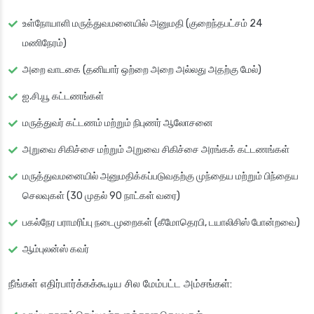
உள்நோயாளி மருத்துவமனையில் அனுமதி (குறைந்தபட்சம் 24
மணிநேரம்)
அறை வாடகை (தனியார் ஒற்றை அறை அல்லது அதற்கு மேல்)
ஐ.சி.யூ கட்டணங்கள்
மருத்துவர் கட்டணம் மற்றும் நிபுணர் ஆலோசனை
அறுவை சிகிச்சை மற்றும் அறுவை சிகிச்சை அரங்கக் கட்டணங்கள்
மருத்துவமனையில் அனுமதிக்கப்படுவதற்கு முந்தைய மற்றும் பிந்தைய
செலவுகள் (30 முதல் 90 நாட்கள் வரை)
பகல்நேர பராமரிப்பு நடைமுறைகள் (கீமோதெரபி, டயாலிசிஸ் போன்றவை)
ஆம்புலன்ஸ் கவர்
நீங்கள் எதிர்பார்க்கக்கூடிய சில மேம்பட்ட அம்சங்கள்: