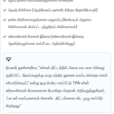
உறுப்பு தானம் செய்பவர்களுக்கான செலவுகள்
ஆயுஷ் சிகிச்சை (ஆயுர்வேதம், யுனானி, சித்தா, ஹோமியோபதி)
நவீன சிகிச்சைகளுக்கான பாதுகாப்பு (ரோபோடிக் அறுவை
சிகிச்சைகள், மேம்பட்ட புற்றுநோய் சிகிச்சைகள்)
உரிமைகோரல் போனஸ் இல்லை (உரிமைகோரல் இல்லாத
ஆண்டுகளுக்கான காப்பீட்டை அதிகரிக்கிறது)
நிபுணர் நுண்ணறிவு:
“உங்கள் திட்டத்தில் அறை வாடகை அல்லது
குறிப்பிட்ட நோய்களுக்கு வருடாந்திர துணை வரம்பு உள்ளதா எனச்
சரிபார்க்கவும்,” என்று ஒரு பெரிய காப்பீட்டு TPA-வின்
உரிமைகோரல் மேலாளரான யோகிதா பிரதான் அறிவுறுத்துகிறார்.
“பல உள் வரம்புகளைக் கொண்ட திட்டங்களை விட முழு காப்பீடு
சிறந்தது.”