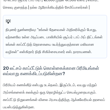
15 லட்சம் சூப்பர் டாப் அப் | ₹18,000 முதல் ₹19,500 வரை | ஸ்மார்ட்
செலவு குறைந்த | நல்ல ஆரோக்கியத்தில் சேமிப்பாளர்கள் |
நிபுணர் நுண்ணறிவு:
“உங்கள் தேவைகள் அதிகரிக்கும் போது,
ஏற்கனவே உள்ள அடிப்படை பாலிசியில் சூப்பர் டாப் அப் திட்டங்கள்
உங்கள் காப்பீட்டுத் தொகையை உயர்த்துவதற்கான மலிவான
வழிகள்” என்கிறார் நிதி சிகிச்சையாளர் எஸ். நாராயணன்.
20 லட்சம் காப்பீட்டுக் கொள்கைக்கான பிரீமியங்கள்
எவ்வாறு கணக்கிடப்படுகின்றன?
பிரீமியம் கணக்கீடு என்பது உடல்நலம், இருப்பிடம், வயது மற்றும்
அம்சங்களைக் கலக்கும் ஒரு தொழில்நுட்ப செயல்முறையாகும்.
காப்பீட்டு நிறுவனங்கள் விலை அபாயத்திற்கு ஆக்சுவேரியல் தரவைப்
பயன்படுத்துகின்றன.