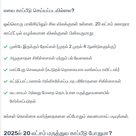
எவை காப்பீடு செய்யப்படவில்லை?
ஒவ்வொரு பாலிசியிலும் சில விலக்குகள் உள்ளன. 20 லட்சம் சுகாதார
காப்பீட்டில் வழக்கமான விலக்குகள் பின்வருமாறு:
முன்பே இருக்கும் நோய்கள் (முதல் 2 முதல் 4 ஆண்டுகளுக்கு)
அழகுசாதன சிகிச்சைகள் மற்றும் பல் வேலைகள்
மகப்பேறு செலவுகள் (கூடுதல் தொகையாக வாங்கப்படாவிட்டால்)
கட்டுப்பாட்டாளரால் அங்கீகரிக்கப்படாத பரிசோதனை சிகிச்சைகள்
சுய காயம் அல்லது போதை தொடர்பான மருத்துவமனையில்
சேர்க்கப்படுதல்
உங்கள் கொள்கை வார்த்தைகளை எப்போதும் கவனமாகப் படியுங்கள்.
2025ல் 20 லட்சம் மருத்துவ காப்பீடு போதுமா?