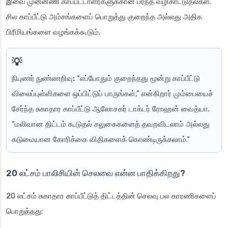
இவை முன்னணி காப்பீட்டாளர்களுக்கான பரந்த வழிகாட்டுதல்கள்.
சில காப்பீட்டு அம்சங்களைப் பொறுத்து குறைந்த அல்லது அதிக
பிரீமியங்களை வழங்கக்கூடும்.
நிபுணர் நுண்ணறிவு:
“எப்போதும் குறைந்தது மூன்று காப்பீட்டு
விலைப்புள்ளிகளை ஒப்பிட்டுப் பாருங்கள்,” என்கிறார் மும்பையைச்
சேர்ந்த சுகாதார காப்பீட்டு ஆலோசகர் டாக்டர் ரோஹன் வைத்யா.
“மலிவான திட்டம் கூடுதல் சலுகைகளைத் தவறவிடலாம் அல்லது
கடுமையான கோரிக்கை விதிகளைக் கொண்டிருக்கலாம்.”
20 லட்சம் பாலிசியின் செலவை என்ன பாதிக்கிறது?
20 லட்சம் சுகாதார காப்பீட்டுத் திட்டத்தின் செலவு பல காரணிகளைப்
பொறுத்தது: