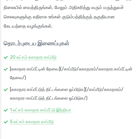
நிலையில் வைத்திருங்கள், மேலும் அதிகரித்து வரும் மருத்துவச்
செலவுகளுக்கு எதிராக உங்கள் குடும்பத்திற்குத் தகுதியான
கேடயத்தை வழங்குங்கள்.
தொடர்புடைய இணைப்புகள்
20 லட்சம் சுகாதார காப்பீடு
[சுகாதார காப்பீட்டின் தேவை](/காப்பீடு/சுகாதாரம்/சுகாதார காப்பீட்டின்
தேவை/)
[சுகாதார காப்பீட்டுத் திட்டங்களை ஒப்பிடுக](/காப்பீடு/சுகாதாரம்/
சுகாதார-காப்பீட்டுத் திட்டங்களை ஒப்பிடுக/)
1 லட்சம் சுகாதார காப்பீட்டு இந்தியா
5 லட்சம் சுகாதார காப்பீடு