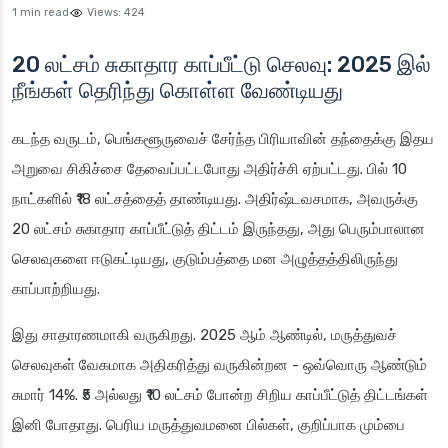
1 min read
Views:
424
20 லட்சம் சுகாதார காப்பீட்டு செலவு: 2025 இல்
நீங்கள் தெரிந்து கொள்ள வேண்டியது
கடந்த வருடம், பெங்களூருவைச் சேர்ந்த பிரியாவின் தந்தைக்கு இதய
அறுவை சிகிச்சை தேவைப்பட்டபோது அதிர்ச்சி ஏற்பட்டது. பில் 10
நாட்களில் ₹18 லட்சத்தைத் தாண்டியது. அதிர்ஷ்டவசமாக, அவருக்கு
20 லட்சம் சுகாதார காப்பீட்டுத் திட்டம் இருந்தது, அது பெரும்பாலான
செலவுகளை ஈடுகட்டியது, குடும்பத்தை மன அழுத்தத்திலிருந்து
காப்பாற்றியது.
இது சாதாரணமாகி வருகிறது. 2025 ஆம் ஆண்டில், மருத்துவச்
செலவுகள் வேகமாக அதிகரித்து வருகின்றன - ஒவ்வொரு ஆண்டும்
சுமார் 14%. ₹5 அல்லது ₹10 லட்சம் போன்ற சிறிய காப்பீட்டுத் திட்டங்கள்
இனி போதாது. பெரிய மருத்துவமனை பில்கள், குறிப்பாக மும்பை