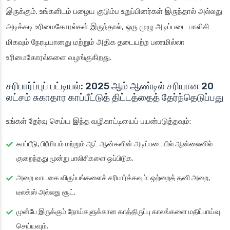
இருக்கும். உங்களிடம் பழைய குடும்ப உறுப்பினர்கள் இருந்தால் அல்லது
அடிக்கடி உரிமைகோரல்கள் இருந்தால், ஒரு முழு அடிப்படை பாலிசி
மிகவும் நேரடியானது மற்றும் அதிக தடையற்ற பணமில்லா
உரிமைகோரல்களை வழங்குகிறது.
சரிபார்ப்புப் பட்டியல்: 2025 ஆம் ஆண்டில் சரியான 20
லட்சம் சுகாதார காப்பீட்டுத் திட்டத்தைத் தேர்ந்தெடுப்பது
உங்கள் தேர்வு செய்ய இந்த வழிகாட்டியைப் பயன்படுத்தவும்:
காப்பீடு, பிரீமியம் மற்றும் ஆட் ஆன்களின் அடிப்படையில் ஆன்லைனில்
குறைந்தது மூன்று பாலிசிகளை ஒப்பிடுக.
அறை வாடகை விருப்பங்களைச் சரிபார்க்கவும்: ஒற்றைத் தனி அறை,
டீலக்ஸ் அல்லது சூட்.
முன்பே இருக்கும் நோய்களுக்கான காத்திருப்பு காலங்களை மதிப்பாய்வு
செய்யவும்.