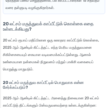
நேரத்தில் பணம் செலுத்தினால், பல காப்பீட்டாளர்கள் 15 சதவீதம்
வரை தள்ளுபடி வழங்குகிறார்கள்.
20 லட்சம் மருத்துவக் காப்பீட்டுக் கொள்கை எதை
உள்ளடக்கியது?
20 லட்சம் ரூபாய் மதிப்பிலான ஒரு சுகாதார காப்பீட்டுக் கொள்கை,
2025 ஆம் ஆண்டில் கிட்டத்தட்ட எந்த பெரிய மருத்துவமனை
சிகிச்சையையும் கையாள வடிவமைக்கப்பட்டுள்ளது. ஆனால்
உண்மையான நன்மைகள் நிறுவனம் மற்றும் பாலிசி வகையைப்
பொறுத்து மாறுபடும்.
20 லட்சம் மருத்துவ காப்பீட்டில் பொதுவாக என்ன
சேர்க்கப்படும்?
2025 ஆம் ஆண்டில் கிட்டத்தட்ட அனைத்து நிலையான 20 லட்சம்
காப்பீட்டுத் திட்டங்களும் பின்வருவனவற்றை உள்ளடக்குகின்றன: