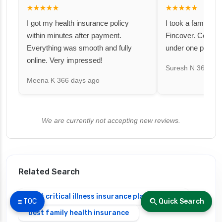
★★★★★
★★★★★
I got my health insurance policy
I took a family fl
within minutes after payment.
Fincover. Covere
Everything was smooth and fully
under one premiu
online. Very impressed!
Suresh N
367 day
Meena K
366 days ago
We are currently not accepting new reviews.
Related Search
best critical illness insurance plans in india
☰ TOC
Quick Search
best family health insurance