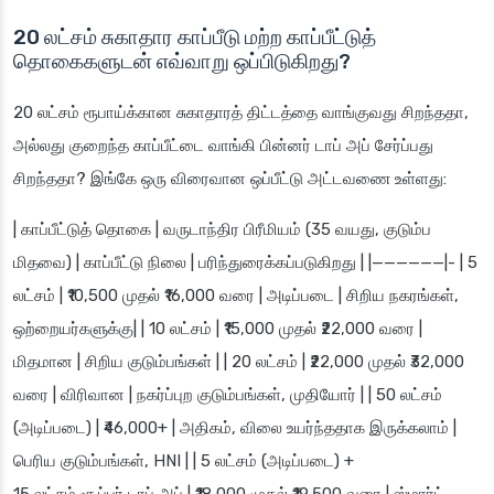
20 லட்சம் சுகாதார காப்பீடு மற்ற காப்பீட்டுத்
தொகைகளுடன் எவ்வாறு ஒப்பிடுகிறது?
20 லட்சம் ரூபாய்க்கான சுகாதாரத் திட்டத்தை வாங்குவது சிறந்ததா,
அல்லது குறைந்த காப்பீட்டை வாங்கி பின்னர் டாப் அப் சேர்ப்பது
சிறந்ததா? இங்கே ஒரு விரைவான ஒப்பீட்டு அட்டவணை உள்ளது:
| காப்பீட்டுத் தொகை | வருடாந்திர பிரீமியம் (35 வயது, குடும்ப
மிதவை) | காப்பீட்டு நிலை | பரிந்துரைக்கப்படுகிறது | |——————|- | 5
லட்சம் | ₹10,500 முதல் ₹16,000 வரை | அடிப்படை | சிறிய நகரங்கள்,
ஒற்றையர்களுக்கு| | 10 லட்சம் | ₹15,000 முதல் ₹22,000 வரை |
மிதமான | சிறிய குடும்பங்கள் | | 20 லட்சம் | ₹22,000 முதல் ₹32,000
வரை | விரிவான | நகர்ப்புற குடும்பங்கள், முதியோர் | | 50 லட்சம்
(அடிப்படை) | ₹46,000+ | அதிகம், விலை உயர்ந்ததாக இருக்கலாம் |
பெரிய குடும்பங்கள், HNI | | 5 லட்சம் (அடிப்படை) +