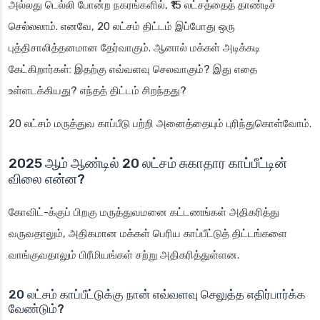
அல்லது டெல்லி போன்ற நகரங்களில், ₹15 லட்சத்தைத் தாண்டிச்
செல்லலாம். எனவே, 20 லட்சம் திட்டம் இப்போது ஒரு
புத்திசாலித்தனமான தேர்வாகும். ஆனால் மக்கள் அடிக்கடி
கேட்கிறார்கள்: இதற்கு எவ்வளவு செலவாகும்? இது எதை
உள்ளடக்கியது? எந்தத் திட்டம் சிறந்தது?
20 லட்சம் மருத்துவ காப்பீடு பற்றி அனைத்தையும் புரிந்துகொள்வோம்.
2025 ஆம் ஆண்டில் 20 லட்சம் சுகாதார காப்பீட்டின்
விலை என்ன?
கோவிட்-க்குப் பிறகு மருத்துவமனை கட்டணங்கள் அதிகரித்து
வருவதாலும், அதிகமான மக்கள் பெரிய காப்பீட்டுத் திட்டங்களை
வாங்குவதாலும் பிரீமியங்கள் சற்று அதிகரித்துள்ளன.
20 லட்சம் காப்பீட்டுக்கு நான் எவ்வளவு செலுத்த எதிர்பார்க்க
வேண்டும்?