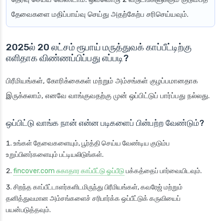
தேவைகளை மதிப்பாய்வு செய்து அதற்கேற்ப சரிசெய்யவும்.
2025ல் 20 லட்சம் ரூபாய் மருத்துவக் காப்பீட்டிற்கு
எளிதாக விண்ணப்பிப்பது எப்படி?
பிரீமியங்கள், கோரிக்கைகள் மற்றும் அம்சங்கள் குழப்பமானதாக
இருக்கலாம், எனவே வாங்குவதற்கு முன் ஒப்பிட்டுப் பார்ப்பது நல்லது.
ஒப்பிட்டு வாங்க நான் என்ன படிகளைப் பின்பற்ற வேண்டும்?
உங்கள் தேவைகளையும், பூர்த்தி செய்ய வேண்டிய குடும்ப
உறுப்பினர்களையும் பட்டியலிடுங்கள்.
fincover.com சுகாதார காப்பீட்டு ஒப்பீடு
பக்கத்தைப் பார்வையிடவும்.
சிறந்த காப்பீட்டாளர்களிடமிருந்து பிரீமியங்கள், கவரேஜ் மற்றும்
தனித்துவமான அம்சங்களைச் சரிபார்க்க ஒப்பீட்டுக் கருவியைப்
பயன்படுத்தவும்.