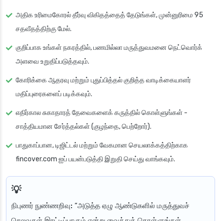
அதிக உரிமைகோரல் தீர்வு விகிதத்தைத் தேடுங்கள், முன்னுரிமை 95
சதவீதத்திற்கு மேல்.
குறிப்பாக உங்கள் நகரத்தில், பணமில்லா மருத்துவமனை நெட்வொர்க்
அளவை உறுதிப்படுத்தவும்.
கோரிக்கை ஆதரவு மற்றும் புதுப்பித்தல் குறித்த வாடிக்கையாளர்
மதிப்புரைகளைப் படிக்கவும்.
எதிர்கால சுகாதாரத் தேவைகளைக் கருத்தில் கொள்ளுங்கள் -
சாத்தியமான சேர்த்தல்கள் (குழந்தை, பெற்றோர்).
பாதுகாப்பான, டிஜிட்டல் மற்றும் வேகமான செயலாக்கத்திற்காக
fincover.com ஐப் பயன்படுத்தி இறுதி செய்து வாங்கவும்.
நிபுணர் நுண்ணறிவு:
“அடுத்த ஏழு ஆண்டுகளில் மருத்துவச்
செலவுகள் இரட்டிப்பாகும் என்று வைத்துக் கொள்ளுங்கள்,