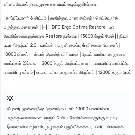
உரிமைகோரல் நடைமுறைகளையும் வழங்குகின்றன.
| காப்பீட்டாளர் & திட்டம் | தனித்துவமான அம்சம் | நெட்வொர்க்
மருத்துவமனைகள் | |- | HDFC Ergo Optima Restore | பல
கோரிக்கைகளுக்கான Restore நன்மை | 13000 க்கும் மேல் | | நிவா
பூபா ரீஅஷ்யூர் 2.0 | வரம்பற்ற மறுசீரமைப்பு & விசுவாச போனஸ் |
10000 பிளஸ் | | ஸ்டார் ஹெல்த் விரிவான | நோய் வாரியான துணை
வரம்புகள் இல்லை | 13000 க்கும் மேற்பட்டவை | | பராமரிப்பு காப்பீட்டு
பராமரிப்பு உச்சம் | உலகளாவிய பாதுகாப்பு விருப்பம் | 12000 க்கும் மேல்
|
நிபுணர் நுண்ணறிவு:
“குறைந்தபட்சம் 10000 பணமில்லா
மருத்துவமனைகள் மற்றும் பெரிய கோரிக்கைகளுக்கு வரம்பு
இல்லாமல் வாழ்நாள் முழுவதும் புதுப்பிக்கக்கூடிய திட்டங்களைத்