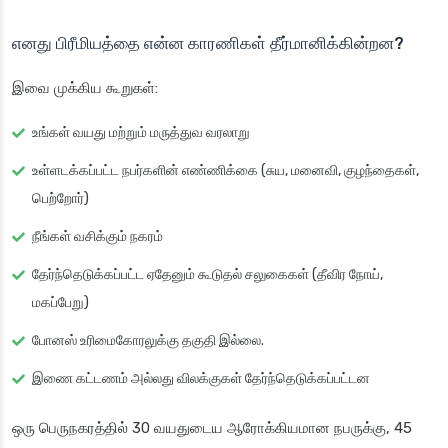
எனது பிரீமியத்தை என்ன காரணிகள் தீர்மானிக்கின்றன?
இவை முக்கிய கூறுகள்:
உங்கள் வயது மற்றும் மருத்துவ வரலாறு
உள்ளடக்கப்பட்ட நபர்களின் எண்ணிக்கை (சுய, மனைவி, குழந்தைகள்,
பெற்றோர்)
நீங்கள் வசிக்கும் நகரம்
தேர்ந்தெடுக்கப்பட்ட ஏதேனும் கூடுதல் சலுகைகள் (தீவிர நோய்,
மகப்பேறு)
போனஸ் உரிமைகோரலுக்கு தகுதி இல்லை.
இணை கட்டணம் அல்லது விலக்குகள் தேர்ந்தெடுக்கப்பட்டன
ஒரு பெருநகரத்தில் 30 வயதுடைய ஆரோக்கியமான நபருக்கு, 45