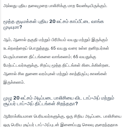
அல்லது புதிய தலைமுறை பாலிசிக்கு மாற வேண்டியிருக்கும்.
மூத்த குடிமக்கள் புதிய 20 லட்சம் காப்பீட்டை வாங்க
முடியுமா?
ஆம், ஆனால் தகுதி மற்றும் பிரீமியம் வயது மற்றும் இருக்கும்
உடல்நலத்தைப் பொறுத்தது. 65 வயது வரை உள்ள தனிநபர்கள்
பெரும்பாலான திட்டங்களை வாங்கலாம்; 65 வயதுக்கு
மேற்பட்டவர்களுக்கு, சிறப்பு மூத்த திட்டங்கள் கிடைக்கின்றன,
ஆனால் சில துணை வரம்புகள் மற்றும் காத்திருப்பு காலங்கள்
இருக்கலாம்.
முழு 20 லட்சம் அடிப்படை பாலிசியை விட டாப்-அப் மற்றும்
சூப்பர் டாப்-அப் திட்டங்கள் சிறந்ததா?
ஆரோக்கியமான பெரியவர்களுக்கு, ஒரு சிறிய அடிப்படை பாலிசியை
ஒரு பெரிய சூப்பர் டாப்-அப்புடன் இணைப்பது செலவு குறைந்ததாக