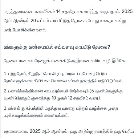
மருத்துவமனை பணவீக்கம் 14 சதவீதமாக உயர்ந்து வருவதால், 2025
ஆம் ஆண்டில் 20 லட்சம் காப்பீட்டுத் தொகை போதுமானதா என்று
பலர் யோசிக்கின்றனர்.
உங்களுக்கு உண்மையில் எவ்வளவு காப்பீடு தேவை?
தேவையான கவரேஜைக் கணக்கிடுவதற்கான எளிய வழி இங்கே:
புற்றுநோய், சிறுநீரக செயலிழப்பு, மாரடைப்பு போன்ற பெரிய
நோய்களுக்கான சிகிச்சை செலவை உங்கள் நகரத்தில் மதிப்பிடுங்கள்.
பணவீக்கத்திற்கான லாப வரம்பைச் சேர்க்கவும் (5 ஆண்டுகளுக்கு
ஆண்டுதோறும் குறைந்தது 10 முதல் 12 சதவீதம் வரை).
உங்கள் குடும்பத்தின் மருத்துவ வரலாறு மற்றும் வாழ்க்கை முறை
பழக்கவழக்கங்களைக் கவனியுங்கள்.
உதாரணமாக, 2025 ஆம் ஆண்டில், ஒரு அடுக்கு நகரத்தில் ஒரு பெரிய