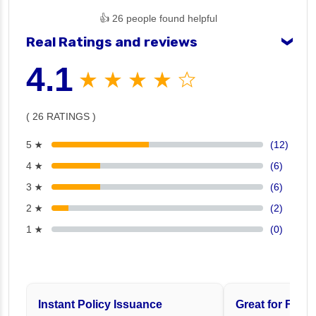
👍 26 people found helpful
Real Ratings and reviews
❯
4.1
★ ★ ★ ★ ☆
( 26 RATINGS )
5 ★
(12)
4 ★
(6)
3 ★
(6)
2 ★
(2)
1 ★
(0)
Instant Policy Issuance
Great for Famil