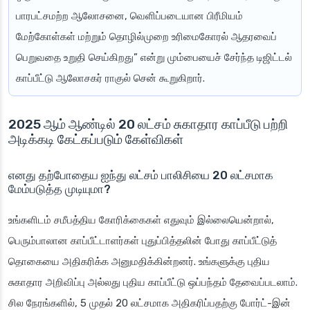
பாரபட்சமற்ற ஆலோசனை, வெளிப்படையான பிரீமியம்
மேற்கோள்கள் மற்றும் தொழில்முறை உரிமைகோரல் ஆதரவைப்
பெறுவதை உறுதி செய்கிறது” என்று மும்பையைச் சேர்ந்த டிஜிட்டல்
காப்பீட்டு ஆலோசகர் ராகுல் சென் கூறுகிறார்.
2025 ஆம் ஆண்டில் 20 லட்சம் சுகாதார காப்பீடு பற்றி
அடிக்கடி கேட்கப்படும் கேள்விகள்
எனது தற்போதைய ஐந்து லட்சம் பாலிசியை 20 லட்சமாக
மேம்படுத்த முடியுமா?
உங்களிடம் சமீபத்திய கோரிக்கைகள் எதுவும் இல்லையென்றால்,
பெரும்பாலான காப்பீட்டாளர்கள் புதுப்பித்தலின் போது காப்பீட்டுத்
தொகையை அதிகரிக்க அனுமதிக்கின்றனர். உங்களுக்கு புதிய
சுகாதார அறிவிப்பு அல்லது புதிய காப்பீட்டு ஒப்பந்தம் தேவைப்படலாம்.
சில நேரங்களில், 5 முதல் 20 லட்சமாக அதிகரிப்பதற்கு போர்ட்-இன்