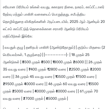
சரியான பிரீமியம் உங்கள் வயது, சுகாதார நிலை, நகரம், காப்பீட்டாளர்
தேர்வு மற்றும் பாலிசி வகையைப் பொறுத்தது. சமீபத்திய
தொழில்துறை விகிதங்களின் அடிப்படையில், 2025 ஆம் ஆண்டில் 20
லட்சம் காப்பீட்டுத் தொகைக்கான சராசரி ஆண்டு பிரீமியம்
மதிப்பீடுகள் இங்கே:
| வயதுக் குழு | தனிநபர் பாலிசி (ஆண்டுதோறும்) | குடும்ப மிதவை (2
பெரியவர்கள், 1 குழந்தை) | |————————|- | 18 முதல் 25
ஆண்டுகள் | ₹5500 முதல் ₹8500 | ₹18000 முதல் ₹26000 | | 26 முதல்
35 வயது வரை | ₹7400 முதல் ₹12800 வரை | ₹22500 முதல் ₹32000
வரை | | 36 முதல் 45 வயது வரை | ₹10500 முதல் ₹17500 வரை |
₹29500 முதல் ₹40000 வரை | | 46 முதல் 60 வயது வரை | ₹13500
முதல் ₹25000 வரை | ₹40000 முதல் ₹60000 வரை | | 61 முதல் 70
வயது வரை | ₹27000 முதல் | ₹65000 முதல் |