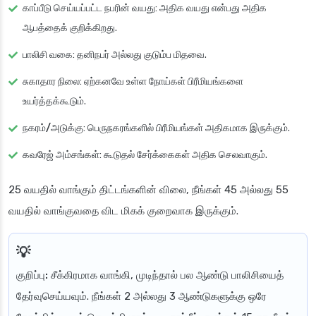
காப்பீடு செய்யப்பட்ட நபரின் வயது
: அதிக வயது என்பது அதிக
ஆபத்தைக் குறிக்கிறது.
பாலிசி வகை
: தனிநபர் அல்லது குடும்ப மிதவை.
சுகாதார நிலை
: ஏற்கனவே உள்ள நோய்கள் பிரீமியங்களை
உயர்த்தக்கூடும்.
நகரம்/அடுக்கு
: பெருநகரங்களில் பிரீமியங்கள் அதிகமாக இருக்கும்.
கவரேஜ் அம்சங்கள்
: கூடுதல் சேர்க்கைகள் அதிக செலவாகும்.
25 வயதில் வாங்கும் திட்டங்களின் விலை, நீங்கள் 45 அல்லது 55
வயதில் வாங்குவதை விட மிகக் குறைவாக இருக்கும்.
குறிப்பு:
சீக்கிரமாக வாங்கி, முடிந்தால் பல ஆண்டு பாலிசியைத்
தேர்வுசெய்யவும். நீங்கள் 2 அல்லது 3 ஆண்டுகளுக்கு ஒரே