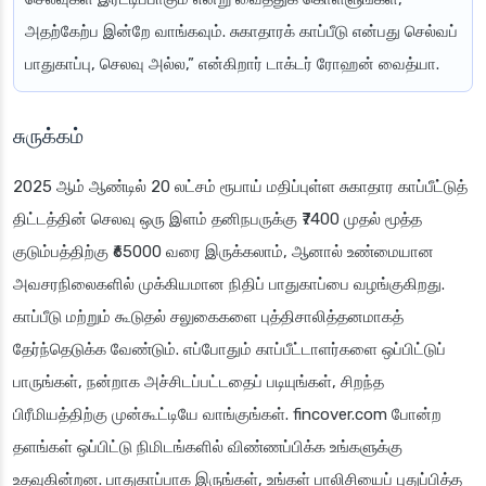
அதற்கேற்ப இன்றே வாங்கவும். சுகாதாரக் காப்பீடு என்பது செல்வப்
பாதுகாப்பு, செலவு அல்ல,” என்கிறார் டாக்டர் ரோஹன் வைத்யா.
சுருக்கம்
2025 ஆம் ஆண்டில் 20 லட்சம் ரூபாய் மதிப்புள்ள சுகாதார காப்பீட்டுத்
திட்டத்தின் செலவு ஒரு இளம் தனிநபருக்கு ₹7400 முதல் மூத்த
குடும்பத்திற்கு ₹65000 வரை இருக்கலாம், ஆனால் உண்மையான
அவசரநிலைகளில் முக்கியமான நிதிப் பாதுகாப்பை வழங்குகிறது.
காப்பீடு மற்றும் கூடுதல் சலுகைகளை புத்திசாலித்தனமாகத்
தேர்ந்தெடுக்க வேண்டும். எப்போதும் காப்பீட்டாளர்களை ஒப்பிட்டுப்
பாருங்கள், நன்றாக அச்சிடப்பட்டதைப் படியுங்கள், சிறந்த
பிரீமியத்திற்கு முன்கூட்டியே வாங்குங்கள். fincover.com போன்ற
தளங்கள் ஒப்பிட்டு நிமிடங்களில் விண்ணப்பிக்க உங்களுக்கு
உதவுகின்றன. பாதுகாப்பாக இருங்கள், உங்கள் பாலிசியைப் புதுப்பித்த