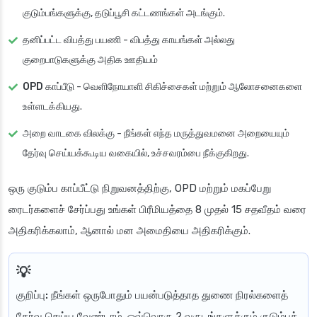
குடும்பங்களுக்கு, தடுப்பூசி கட்டணங்கள் அடங்கும்.
தனிப்பட்ட விபத்து பயணி
- விபத்து காயங்கள் அல்லது
குறைபாடுகளுக்கு அதிக ஊதியம்
OPD காப்பீடு
- வெளிநோயாளி சிகிச்சைகள் மற்றும் ஆலோசனைகளை
உள்ளடக்கியது.
அறை வாடகை விலக்கு
- நீங்கள் எந்த மருத்துவமனை அறையையும்
தேர்வு செய்யக்கூடிய வகையில், உச்சவரம்பை நீக்குகிறது.
ஒரு குடும்ப காப்பீட்டு நிறுவனத்திற்கு, OPD மற்றும் மகப்பேறு
ரைடர்களைச் சேர்ப்பது உங்கள் பிரீமியத்தை 8 முதல் 15 சதவீதம் வரை
அதிகரிக்கலாம், ஆனால் மன அமைதியை அதிகரிக்கும்.
குறிப்பு:
நீங்கள் ஒருபோதும் பயன்படுத்தாத துணை நிரல்களைத்
தேர்வு செய்ய வேண்டாம். ஒவ்வொரு 2 வருடங்களுக்கும் குடும்பத்