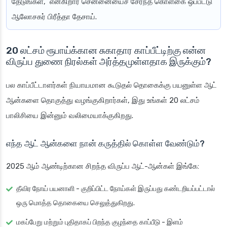
தேடுங்கள்,” என்கிறார் சென்னையைச் சேர்ந்த கொள்கை ஒப்பீட்டு
ஆலோசகர் பிரீத்தா தேசாய்.
20 லட்சம் ரூபாய்க்கான சுகாதார காப்பீட்டிற்கு என்ன
விருப்ப துணை நிரல்கள் அர்த்தமுள்ளதாக இருக்கும்?
பல காப்பீட்டாளர்கள் நியாயமான கூடுதல் தொகைக்கு பயனுள்ள ஆட்
ஆன்களை தொகுத்து வழங்குகிறார்கள், இது உங்கள் 20 லட்சம்
பாலிசியை இன்னும் வலிமையாக்குகிறது.
எந்த ஆட் ஆன்களை நான் கருத்தில் கொள்ள வேண்டும்?
2025 ஆம் ஆண்டிற்கான சிறந்த விருப்ப ஆட்-ஆன்கள் இங்கே:
தீவிர நோய் பயனாளி
- குறிப்பிட்ட நோய்கள் இருப்பது கண்டறியப்பட்டால்
ஒரு மொத்த தொகையை செலுத்துகிறது.
மகப்பேறு மற்றும் புதிதாகப் பிறந்த குழந்தை காப்பீடு
- இளம்