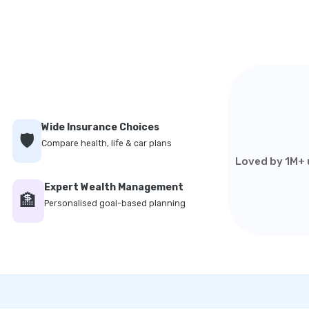
Wide Insurance Choices
🛡️
Compare health, life & car plans
Loved by 1M+ u
Expert Wealth Management
🏦
Personalised goal-based planning