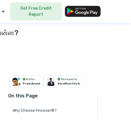
Get Free Credit
Language
Report
 என்ன?
Author
Reviewed by
Prem Anand
GuruMoorthy A
On this Page
Why Choose Fincover®?