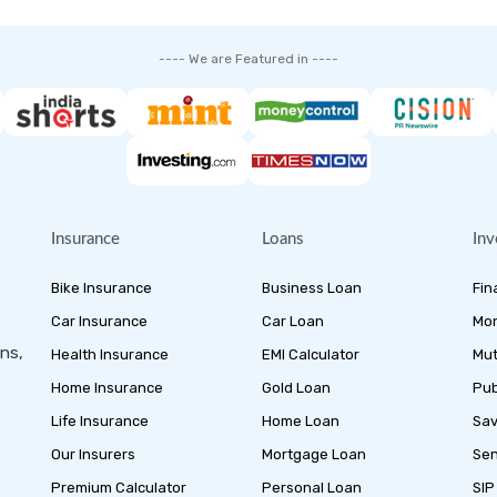
---- We are Featured in ----
Insurance
Loans
Inv
Bike Insurance
Business Loan
Fin
Car Insurance
Car Loan
Mon
ans,
Health Insurance
EMI Calculator
Mut
Home Insurance
Gold Loan
Pub
Life Insurance
Home Loan
Sav
Our Insurers
Mortgage Loan
Sen
Premium Calculator
Personal Loan
SIP