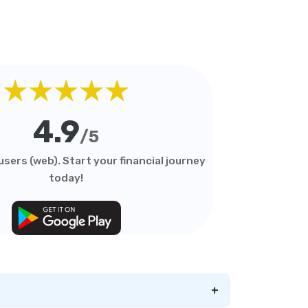
★★★★★
4.9
/5
sers (web). Start your financial journey
today!
+