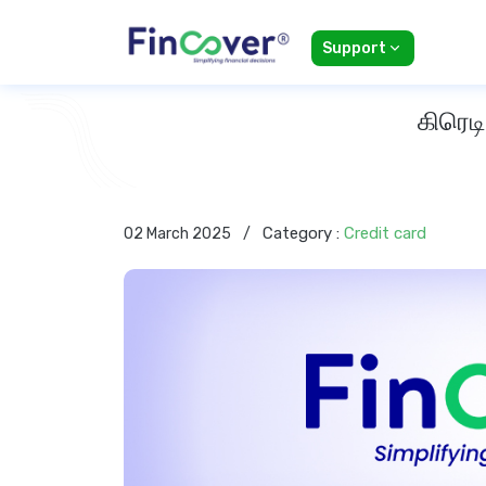
Support
கிரெட
Category :
Credit card
02 March 2025
/