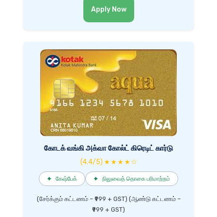
Apply Now
கோடக் வங்கி அக்வா கோல்ட் கிரெடிட் கார்டு
(4.4/5) ★ ★ ★ ★ ☆
✦
கேஷ்பேக்
✦
நிலுவைத் தொகை பரிமாற்றம்
(சேர்க்கும் கட்டணம் – ₹999 + GST) (ஆண்டு கட்டணம் –
₹999 + GST)