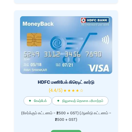
HDFC மணிபேக் கிரெடிட் கார்டு
(4.4/5) ★ ★ ★ ★ ☆
✦
கேஷ்பேக்
✦
நிலுவைத் தொகை பரிமாற்றம்
(சேர்க்கும் கட்டணம் – ₹2500 + GST) (ஆண்டு கட்டணம் –
₹2500 + GST)