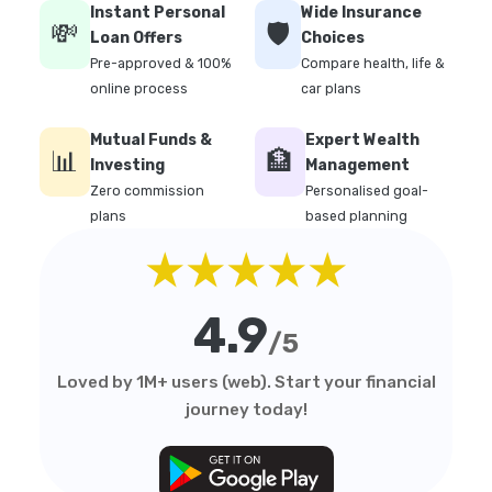
Instant Personal
Wide Insurance
💸
🛡️
Loan Offers
Choices
Pre-approved & 100%
Compare health, life &
online process
car plans
Mutual Funds &
Expert Wealth
📊
🏦
Investing
Management
Zero commission
Personalised goal-
plans
based planning
★★★★★
4.9
/5
Loved by 1M+ users (web). Start your financial
journey today!