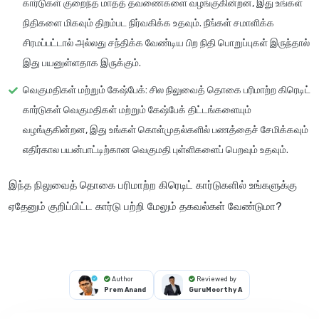
கார்டுகள்
குறைந்த மாதத் தவணைகளை
வழங்குகின்றன, இது உங்கள்
நிதிகளை மிகவும் திறம்பட நிர்வகிக்க உதவும். நீங்கள் சமாளிக்க
சிரமப்பட்டால் அல்லது சந்திக்க வேண்டிய பிற நிதி பொறுப்புகள் இருந்தால்
இது பயனுள்ளதாக இருக்கும்.
வெகுமதிகள் மற்றும் கேஷ்பேக்
: சில நிலுவைத் தொகை பரிமாற்ற கிரெடிட்
கார்டுகள்
வெகுமதிகள் மற்றும் கேஷ்பேக்
திட்டங்களையும்
வழங்குகின்றன, இது உங்கள் கொள்முதல்களில் பணத்தைச் சேமிக்கவும்
எதிர்கால பயன்பாட்டிற்கான வெகுமதி புள்ளிகளைப் பெறவும் உதவும்.
இந்த நிலுவைத் தொகை பரிமாற்ற கிரெடிட் கார்டுகளில் உங்களுக்கு
ஏதேனும் குறிப்பிட்ட கார்டு பற்றி மேலும் தகவல்கள் வேண்டுமா?
Author
Reviewed by
Prem Anand
GuruMoorthy A