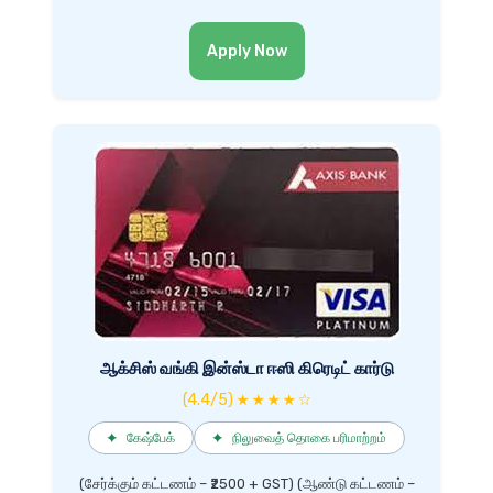
Apply Now
ஆக்சிஸ் வங்கி இன்ஸ்டா ஈஸி கிரெடிட் கார்டு
(4.4/5) ★ ★ ★ ★ ☆
✦
கேஷ்பேக்
✦
நிலுவைத் தொகை பரிமாற்றம்
(சேர்க்கும் கட்டணம் – ₹2500 + GST) (ஆண்டு கட்டணம் –