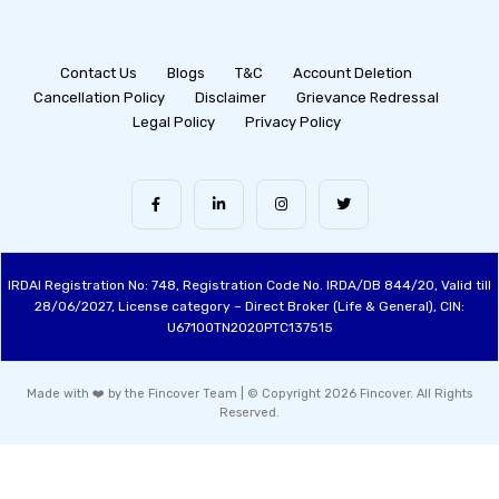
Contact Us
Blogs
T&C
Account Deletion
Cancellation Policy
Disclaimer
Grievance Redressal
Legal Policy
Privacy Policy
IRDAI Registration No: 748, Registration Code No. IRDA/DB 844/20, Valid till
28/06/2027, License category – Direct Broker (Life & General), CIN:
U67100TN2020PTC137515
Made with ❤️ by the Fincover Team | © Copyright 2026 Fincover. All Rights
Reserved.