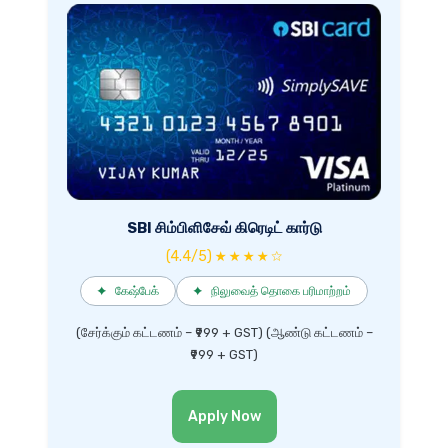
SBI சிம்பிளிசேவ் கிரெடிட் கார்டு
(4.4/5) ★ ★ ★ ★ ☆
✦
கேஷ்பேக்
✦
நிலுவைத் தொகை பரிமாற்றம்
(சேர்க்கும் கட்டணம் – ₹999 + GST) (ஆண்டு கட்டணம் –
₹999 + GST)
Apply Now