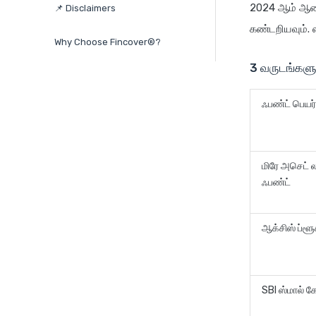
2024 ஆம் ஆண்ட
📌 Disclaimers
கண்டறியவும். 
Why Choose Fincover®?
3 வருடங்களு
ஃபண்ட் பெயர்
மிரே அசெட் லா
ஃபண்ட்
ஆக்சிஸ் ப்ளூ
SBI ஸ்மால் 