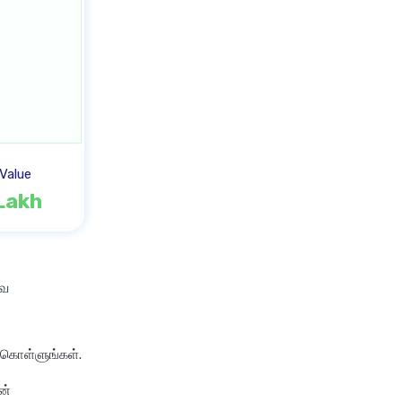
Value
 Lakh
வை
ுகொள்ளுங்கள்.
ன்