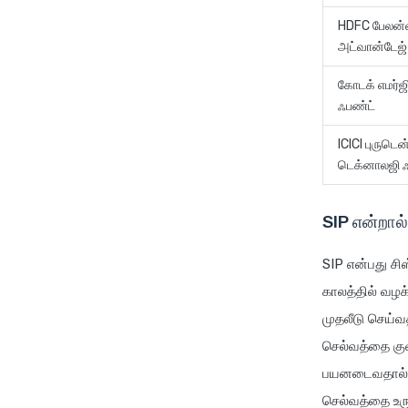
HDFC பேலன்ஸ
அட்வான்டே
கோடக் எமர்ஜிங
ஃபண்ட்
ICICI புருடென
டெக்னாலஜி
SIP என்றால
SIP என்பது சிஸ
காலத்தில் வழ
முதலீடு செய்வத
செல்வத்தை குவ
பயனடைவதால் நன
செல்வத்தை உர