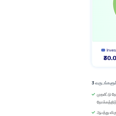
Inve
₹30.
3 வருடங்களுக
முதலீட்டு ந
நோக்கத்திற
ஆபத்து விரு