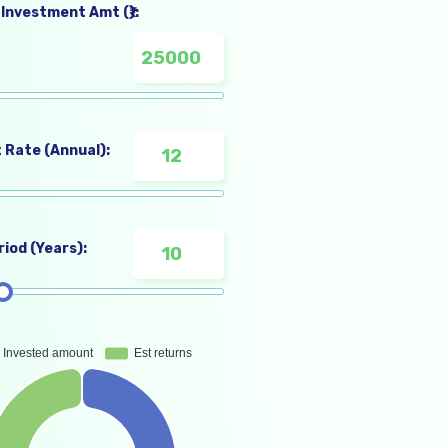
Investment Amt (₹):
 Rate (Annual):
iod (Years):