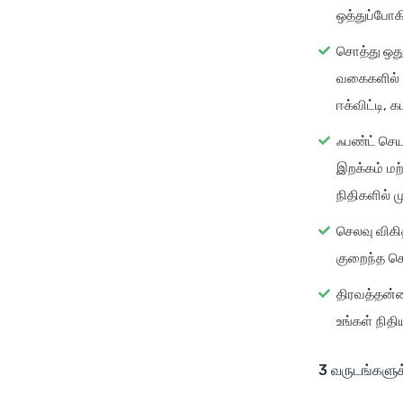
ஒத்துப்போக
சொத்து ஒதுக
வகைகளில் உ
ஈக்விட்டி,
ஃபண்ட் செய
இறக்கம் மற
நிதிகளில் ம
செலவு விகி
குறைந்த செல
திரவத்தன்
உங்கள் நிதி
3 வருடங்களுக்