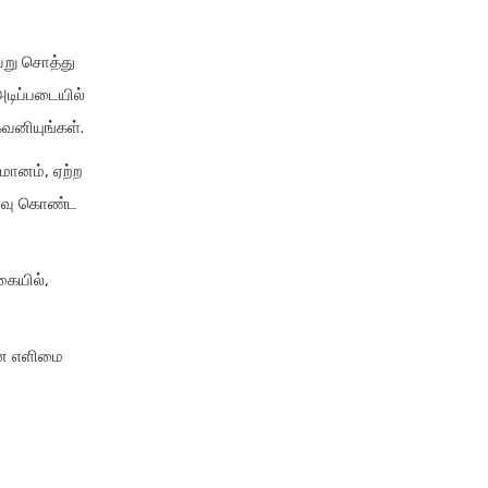
ேறு சொத்து
அடிப்படையில்
வனியுங்கள்.
மானம், ஏற்ற
திவு கொண்ட
கையில்,
ான எளிமை