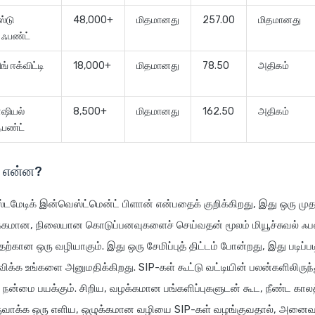
்டு
48,000+
மிதமானது
257.00
மிதமானது
ஜ் ஃபண்ட்
் ஈக்விட்டி
18,000+
மிதமானது
78.50
அதிகம்
்ஷியல்
8,500+
மிதமானது
162.50
அதிகம்
 ஃபண்ட்
் என்ன?
்டமேடிக் இன்வெஸ்ட்மென்ட் பிளான் என்பதைக் குறிக்கிறது, இது ஒரு முதல
க்கமான, நிலையான கொடுப்பனவுகளைச் செய்வதன் மூலம் மியூச்சுவல் ஃப
ற்கான ஒரு வழியாகும். இது ஒரு சேமிப்புத் திட்டம் போன்றது, இது படிப்ப
ிக்க உங்களை அனுமதிக்கிறது. SIP-கள் கூட்டு வட்டியின் பலன்களிலிருந்
்மை பயக்கும். சிறிய, வழக்கமான பங்களிப்புகளுடன் கூட, நீண்ட காலத்
ுவாக்க ஒரு எளிய, ஒழுக்கமான வழியை SIP-கள் வழங்குவதால், அனைவர