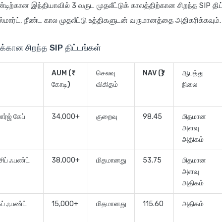
ிற்கான இந்தியாவில் 3 வருட முதலீட்டுக் காலத்திற்கான சிறந்த SIP தி
ஸ்மார்ட், நீண்ட கால முதலீட்டு உத்திகளுடன் வருமானத்தை அதிகரிக்கவும்.
க்கான சிறந்த SIP திட்டங்கள்
AUM (₹
செலவு
NAV (₹)
ஆபத்து
கோடி)
விகிதம்
நிலை
ர்ஜ் கேப்
34,000+
குறைவு
98.45
மிதமான
அளவு
அதிகம்
சிப் ஃபண்ட்
38,000+
மிதமானது
53.75
மிதமான
அளவு
அதிகம்
கேப் ஃபண்ட்
15,000+
மிதமானது
115.60
அதிகம்