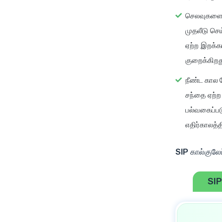
செலவுகளைச்
முதலீடு செ
ஏற்ற இறக்க
குறைக்கிறத
நீண்ட கால
சந்தை ஏற்ற
பல்வகைப்பட
எதிர்காலத்
SIP கால்குலேட
SIP