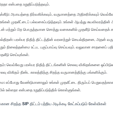
ிறதா என்பதை உறுதிப்படுத்தவும்.
்கீடு:
அபாயத்தை நிர்வகிக்கவும், வருமானத்தை அதிகரிக்கவும் வெவ்வ
ங்கள் முதலீட்டைப் பல்வகைப்படுத்தவும். உங்கள் ஆபத்து சுயவிவரத்தின் 
 கடன் மற்றும் பிற பொருத்தமான சொத்து வகைகளில் முதலீடு செய்வதைக் க
ல்திறன்:
பரஸ்பர நிதித் திட்டத்தின் வரலாற்றுச் செயல்திறனை, அதன் வரு
்றும் நிலைத்தன்மை உட்பட பகுப்பாய்வு செய்யவும். வலுவான சாதனைப் ப
ுதலீடு செய்யுங்கள்.
தம்:
வெவ்வேறு பரஸ்பர நிதித் திட்டங்களின் செலவு விகிதங்களை ஒப்பிடு
வு விகிதம் நீண்ட காலத்திற்கு சிறந்த வருமானத்திற்கு பங்களிக்கும்.
மை:
எப்போது வேண்டுமானாலும் உங்கள் முதலீட்டை திரும்பப் பெறுவதற்க
யில் உள்ளதா என்பதை உறுதிப்படுத்திக் கொள்ளுங்கள்.
கான சிறந்த SIP திட்டம் பற்றிய அடிக்கடி கேட்கப்படும் கேள்விகள்