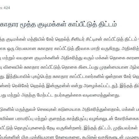
s:
424
சுகாதார மூத்த குடிமக்கள் காப்பீட்டுத் திட்டம்
்த குடிமக்கள் மத்தியில் கேர் ஹெல்த் சீனியர் சிட்டிசன் காப்பீட்டுத் திட்ட
க ஒரு பிரபலமான சுகாதார காப்பீட்டுத் தீர்வாக மாறி வருகிறது. அதிகரித்
வு மற்றும் வயதான குடிமக்களின் அதிகரித்து வரும் மக்கள் தொகை கார
ு விலையில் சுகாதார காப்பீட்டுத் தொகை கிடைப்பது முதன்மையான ஆர
து. இந்தியாவில் புகழ்பெற்ற சுகாதார காப்பீட்டாளர்களில் ஒன்றான கேர் ஹ
ன்னர் ரெலிகேர் ஹெல்த் இன்சூரன்ஸ் என்று அழைக்கப்பட்டது), இந்தத் தி
யது மற்றும் அதற்கு மேற்பட்ட நபர்களுக்காக வடிவமைத்துள்ளது.
ுகளில் மருத்துவச் செலவுகள் கடுமையாக அதிகரித்துள்ளதால், மக்கள் ப
ல்லா பராமரிப்பு மற்றும் குறைந்த காத்திருப்பு வழங்கலுடன் கோரிக்க
்பீட்டுத் தொகுப்புகளைத் தேடி வருகின்றனர். இந்தத் திட்டம், முதியவர்கள் 
ும்பங்களின் மிக முக்கியமான தேவைகளை, கூடுதல் வசதிகளுடன் முழு