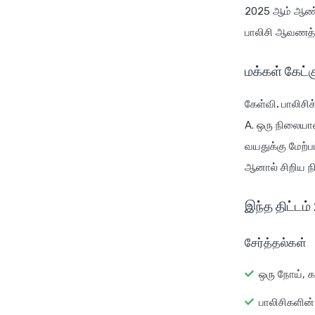
2025 ஆம் ஆண்ட
பாலிசி ஆவணத்தை
மக்கள் கேட்
கேள்வி. பாலிச
A. ஒரு நிலையான
வயதுக்கு மேற்
ஆனால் சிறிய ந
இந்த திட்டம்
சேர்த்தல்கள்
ஒரு நோய், க
பாலிசிகளின