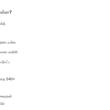
tata aig health insurance
் என்ன?
cignattk health insurance vs
edelweiss general health
ல்த்
insurance
cignattk health insurance vs
future generali health
ு தடையல்ல.
insurance
்வான பாலிசி.
cignattk health insurance vs
go digit health insurance
ேற்பட்ட
cignattk health insurance vs
liberty general health
insurance
்லாத 540+
cignattk health insurance vs
magma hdi health insurance
செலவுகள்
:
cignattk health insurance vs
ில்
new india assurance health