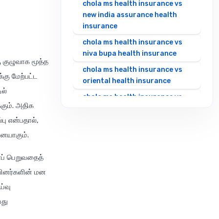
chola ms health insurance vs
new india assurance health
insurance
chola ms health insurance vs
niva bupa health insurance
ு குழுவாக மூத்த
chola ms health insurance vs
்கு மேற்பட்ட
oriental health insurance
ில்
chola ms health insurance vs
கும். அதிக
reliance health insurance
ு என்பதால்,
chola ms health insurance vs
னையாகும்.
royal sundaram health
insurance
ைப் பெறுவதைத்
chola ms health insurance vs
்பினர்களின் மன
sbi general health insurance
ய்வு
chola ms health insurance vs
வது
star health insurance
chola ms health insurance vs