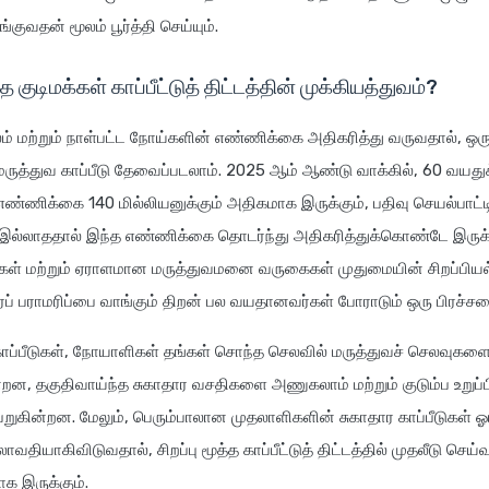
குவதன் மூலம் பூர்த்தி செய்யும்.
த குடிமக்கள் காப்பீட்டுத் திட்டத்தின் முக்கியத்துவம்?
ம் மற்றும் நாள்பட்ட நோய்களின் எண்ணிக்கை அதிகரித்து வருவதால், ஒர
 மருத்துவ காப்பீடு தேவைப்படலாம். 2025 ஆம் ஆண்டு வாக்கில், 60 வயதுக
எண்ணிக்கை 140 மில்லியனுக்கும் அதிகமாக இருக்கும், பதிவு செயல்பாட்ட
 இல்லாததால் இந்த எண்ணிக்கை தொடர்ந்து அதிகரித்துக்கொண்டே இருக்
கள் மற்றும் ஏராளமான மருத்துவமனை வருகைகள் முதுமையின் சிறப்பியல்ப
ப் பராமரிப்பை வாங்கும் திறன் பல வயதானவர்கள் போராடும் ஒரு பிரச்ச
 காப்பீடுகள், நோயாளிகள் தங்கள் சொந்த செலவில் மருத்துவச் செலவுகள
்றன, தகுதிவாய்ந்த சுகாதார வசதிகளை அணுகலாம் மற்றும் குடும்ப உறுப
கின்றன. மேலும், பெரும்பாலான முதலாளிகளின் சுகாதார காப்பீடுகள் ஓ
வதியாகிவிடுவதால், சிறப்பு மூத்த காப்பீட்டுத் திட்டத்தில் முதலீடு செய்
ாக இருக்கும்.