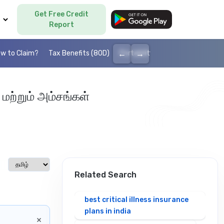
Get Free Credit
Language
Report
←
→
w to Claim?
Tax Benefits (80D)
Portability
Cashless health I
 மற்றும் அம்சங்கள்
Select language
Related Search
best critical illness insurance
plans in india
×