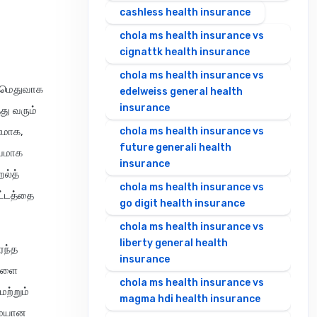
cashless health insurance
chola ms health insurance vs
cignattk health insurance
chola ms health insurance vs
ம் மெதுவாக
edelweiss general health
insurance
து வரும்
ணமாக,
chola ms health insurance vs
future generali health
்வமாக
insurance
ெல்த்
chola ms health insurance vs
ட்டத்தை
go digit health insurance
chola ms health insurance vs
liberty general health
ரந்த
insurance
ைகளை
chola ms health insurance vs
மற்றும்
magma hdi health insurance
மையான