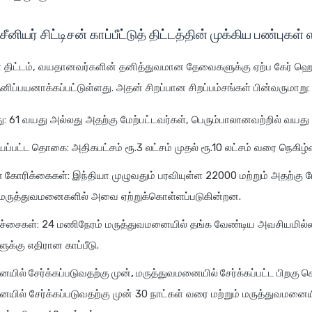
சீனியர் சிட்டிசன் காப்பீட்டுத் திட்டத்தின் முக்கிய பண்புகள
ள் திட்டம், வயதானவர்களின் தனித்துவமான தேவைகளுக்கு ஏற்ப கேர் ஹெ
னிப்பயனாக்கப்பட்டுள்ளது. அதன் சிறப்பான சிறப்பம்சங்கள் பின்வருமாறு:
ு
: 61 வயது அல்லது அதற்கு மேற்பட்டவர்கள், பெரும்பாலானவற்றில் வயத
ய்யப்பட்ட தொகை
: அதிகபட்சம் ரூ.3 லட்சம் முதல் ரூ.10 லட்சம் வரை நெகிழ
ா கோரிக்கைகள்
: இந்தியா முழுவதும் பரவியுள்ள 22000 மற்றும் அதற்கு ம
 மருத்துவமனைகளில் அவை ஏற்றுக்கொள்ளப்படுகின்றன.
ிச்சைகள்
: 24 மணிநேரம் மருத்துவமனையில் தங்க வேண்டிய அவசியமில
்கு எதிரான காப்பீடு.
யில் சேர்க்கப்படுவதற்கு முன், மருத்துவமனையில் சேர்க்கப்பட்ட பிறகு 
யில் சேர்க்கப்படுவதற்கு முன் 30 நாட்கள் வரை மற்றும் மருத்துவமனைய