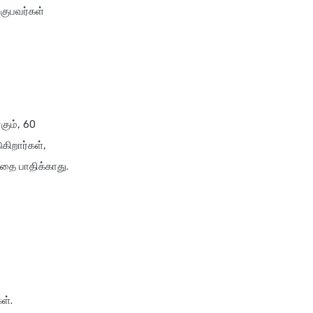
குபவர்கள்
future generali group health
insurance plan
future generali health
suraksha family floater plan
future generali health
suraksha individual insurance
கும், 60
plan
கிறார்கள்,
future generali health surplus
insurance plan
தை பாதிக்காது.
future generali hospicash
insurance plan
global health insurance for
nris
group health insurance
group health insurance vs
ள்.
individual