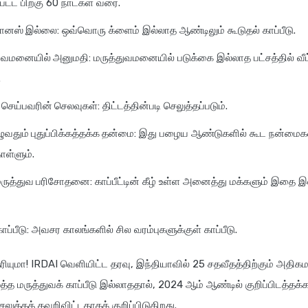
பட்ட பிறகு 60 நாட்கள் வரை.
போனஸ் இல்லை
: ஒவ்வொரு க்ளைம் இல்லாத ஆண்டிலும் கூடுதல் காப்பீடு.
்துவமனையில் அனுமதி
: மருத்துவமனையில் படுக்கை இல்லாத பட்சத்தில் வீ
.
ம் செய்பவரின் செலவுகள்
: திட்டத்தின்படி செலுத்தப்படும்.
ுவதும் புதுப்பிக்கத்தக்க தன்மை
: இது பழைய ஆண்டுகளில் கூட நன்மைக
ள்ளும்.
 மருத்துவ பரிசோதனை
: காப்பீட்டின் கீழ் உள்ள அனைத்து மக்களும் இதை
ாப்பீடு
: அவசர காலங்களில் சில வரம்புகளுக்குள் காப்பீடு.
ெரியுமா! IRDAI வெளியிட்ட தரவு, இந்தியாவில் 25 சதவீதத்திற்கும் அதி
த்த மருத்துவக் காப்பீடு இல்லாததால், 2024 ஆம் ஆண்டில் குறிப்பிடத்தக்க
ுத்தத் தவறிவிட்டதாகக் குறிப்பிடுகிறது.