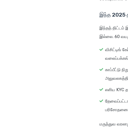
இந்த 2025 த
இந்தத் திட்டம
இல்லை. 60 வயது
விசிட்டிங் 
வலைப்பக்கங
காப்பீட்டு
அலுவலகத்திற
எளிய KYC த
தேவைப்பட்டா
பரிசோதனைய
மருத்துவ வரலாற