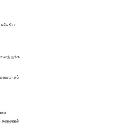
insurance
cignattk health insurance vs
niva bupa health insurance
ட்டிலேயே
cignattk health insurance vs
oriental health insurance
cignattk health insurance vs
reliance health insurance
ளைத் தக்க
cignattk health insurance vs
royal sundaram health
insurance
 இலவசமாகப்
cignattk health insurance vs
sbi general health insurance
cignattk health insurance vs
star health insurance
கமான
cignattk health insurance vs
 சுகாதாரச்
tata aig health insurance