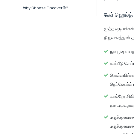
Why Choose Fincover®?
கேர் ஹெல்த் 
மூத்த குடிமக்க
நிறுவனத்தால் த
நுழைவு வயத
காப்பீடு செ
ரொக்கமில்ல
நெட்வொர்க்
பகல்நேர சிக
நடைமுறைகளுக
மருத்துவமனை
மருத்துவமனை