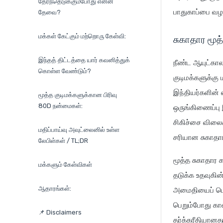
தேர்ந்தெடுக்கும்போது என்ன
பாதுகாப்பை வழங்
தேவை?
மக்கள் கேட்கும் மற்றொரு கேள்வி:
சுகாதார மூத்
இந்தத் திட்டத்தை யார் கவனித்துக்
நீண்ட ஆயுட்கால
கொள்ள வேண்டும்?
குடிமக்களுக்கு
இந்தியர்களின் 
மூத்த குடிமக்களுக்கான பிரிவு
80D நன்மைகள்:
ஒருங்கிணைப்பு
சிகிச்சை விலை
மதிப்பாய்வு அவுட்லைனில் உள்ள
சரியான சுகாதார
லேபிள்கள் / TL;DR
மூத்த சுகாதார
மக்களும் கேள்விகள்
தடுக்க உதவுகின
ஆதாரங்கள்:
அமைதியைப் பெறு
பெறும்போது காலா
📌 Disclaimers
தர்க்கரீதியானத