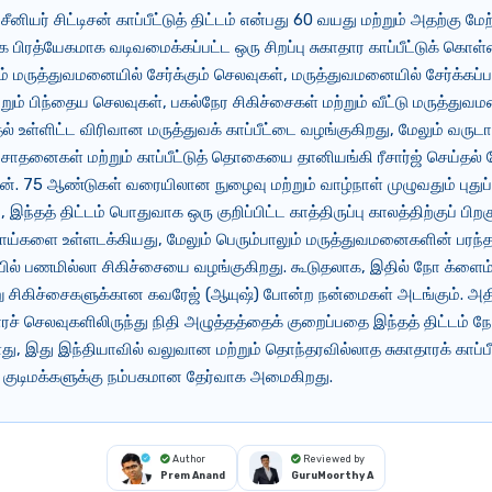
சீனியர் சிட்டிசன் காப்பீட்டுத் திட்டம் என்பது 60 வயது மற்றும் அதற்கு மேற
க பிரத்யேகமாக வடிவமைக்கப்பட்ட ஒரு சிறப்பு சுகாதார காப்பீட்டுக் கொள
டம் மருத்துவமனையில் சேர்க்கும் செலவுகள், மருத்துவமனையில் சேர்க்கப்
றும் பிந்தைய செலவுகள், பகல்நேர சிகிச்சைகள் மற்றும் வீட்டு மருத்துவ
தல் உள்ளிட்ட விரிவான மருத்துவக் காப்பீட்டை வழங்குகிறது, மேலும் வருடா
சோதனைகள் மற்றும் காப்பீட்டுத் தொகையை தானியங்கி ரீசார்ஜ் செய்தல்
். 75 ஆண்டுகள் வரையிலான நுழைவு மற்றும் வாழ்நாள் முழுவதும் புதுப்ப
இந்தத் திட்டம் பொதுவாக ஒரு குறிப்பிட்ட காத்திருப்பு காலத்திற்குப் பிற
ோய்களை உள்ளடக்கியது, மேலும் பெரும்பாலும் மருத்துவமனைகளின் பரந்
ல் பணமில்லா சிகிச்சையை வழங்குகிறது. கூடுதலாக, இதில் நோ க்ளை
்று சிகிச்சைகளுக்கான கவரேஜ் (ஆயுஷ்) போன்ற நன்மைகள் அடங்கும். அதி
ாரச் செலவுகளிலிருந்து நிதி அழுத்தத்தைக் குறைப்பதை இந்தத் திட்டம் 
, இது இந்தியாவில் வலுவான மற்றும் தொந்தரவில்லாத சுகாதாரக் காப்பீ
த குடிமக்களுக்கு நம்பகமான தேர்வாக அமைகிறது.
Author
Reviewed by
Prem Anand
GuruMoorthy A