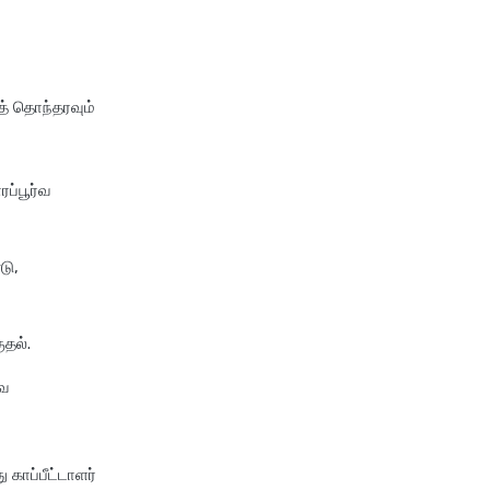
compare health insurance
plans
cost of 20 lakh health
insurance
் தொந்தரவும்
covid 19 health insurance
critical illness health insurance
ப்பூர்வ
critical illness health insurance
india
edelweiss health insurance
டு,
family health insurance
free look period for health
தல்.
insurance
ுவ
future generali aarogya bima
insurance plan
future generali criticare
 காப்பீட்டாளர்
insurance plan