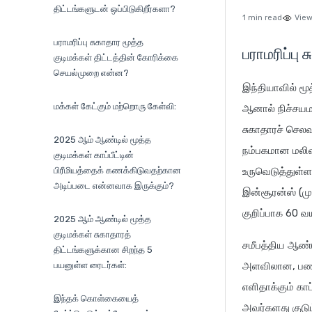
திட்டங்களுடன் ஒப்பிடுகிறீர்களா?
1 min read
View
பராமரிப்பு சுகாதார மூத்த
பராமரிப்பு 
குடிமக்கள் திட்டத்தின் கோரிக்கை
செயல்முறை என்ன?
இந்தியாவில் மூத
மக்கள் கேட்கும் மற்றொரு கேள்வி:
ஆனால் நிச்சயமா
சுகாதாரச் செல
2025 ஆம் ஆண்டில் மூத்த
நம்பகமான மலிவ
குடிமக்கள் காப்பீட்டின்
பிரீமியத்தைக் கணக்கிடுவதற்கான
உருவெடுத்துள்ள
அடிப்படை என்னவாக இருக்கும்?
இன்சூரன்ஸ் (மு
குறிப்பாக 60 வ
2025 ஆம் ஆண்டில் மூத்த
குடிமக்கள் சுகாதாரத்
சமீபத்திய ஆண்ட
திட்டங்களுக்கான சிறந்த 5
பயனுள்ள ரைடர்கள்:
அளவிலான, பணமி
எளிதாக்கும் காப
இந்தக் கொள்கையைத்
அவர்களது குட