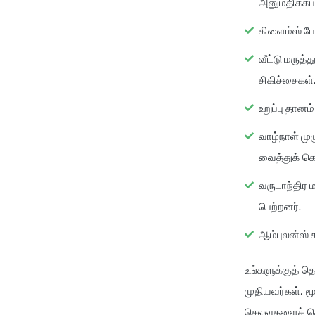
அனுமதிக்கப்
கிளைம்ஸ் 
வீட்டு மருத
சிகிச்சைகள்
உறுப்பு தான
வாழ்நாள் முழ
வைத்துக் கொ
வருடாந்திர
பெற்றனர்.
ஆம்புலன்ஸ் க
உங்களுக்குத் த
முதியவர்கள், மூ
செலவுகளைச் செல