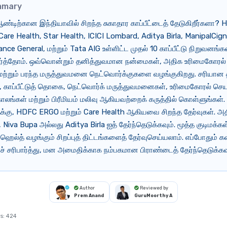
mmary
்டிற்கான இந்தியாவில் சிறந்த சுகாதார காப்பீட்டைத் தேடுகிறீர்களா?
Care Health, Star Health, ICICI Lombard, Aditya Birla, ManipalCign
iance General, மற்றும் Tata AIG உள்ளிட்ட முதல் 10 காப்பீட்டு நிறுவனங
 பார்த்தோம். ஒவ்வொன்றும் தனித்துவமான நன்மைகள், அதிக உரிமைகோரல் த
மற்றும் பரந்த மருத்துவமனை நெட்வொர்க்குகளை வழங்குகிறது. சரியான 
ய, காப்பீட்டுத் தொகை, நெட்வொர்க் மருத்துவமனைகள், உரிமைகோரல் செ
 காலங்கள் மற்றும் பிரீமியம் மலிவு ஆகியவற்றைக் கருத்தில் கொள்ளுங்கள்.
ுக்கு, HDFC ERGO மற்றும் Care Health ஆகியவை சிறந்த தேர்வுகள். அ
Niva Bupa அல்லது Aditya Birla ஐத் தேர்ந்தெடுக்கவும். மூத்த குடிமக்கள்
 ஹெல்த் வழங்கும் சிறப்புத் திட்டங்களைத் தேர்வுசெய்யலாம். எப்போதும் க
 சரிபார்த்து, மன அமைதிக்காக நம்பகமான பிராண்டைத் தேர்ந்தெடுக்கவு
Author
Reviewed by
Prem Anand
GuruMoorthy A
s:
424