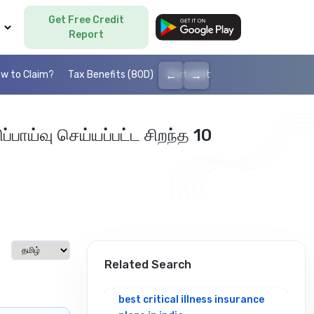
Get Free Credit
Language
Report
←
→
w to Claim?
Tax Benefits (80D)
Portability
Cashless health I
ப்பாய்வு செய்யப்பட்ட சிறந்த 10
Select language
Related Search
best critical illness insurance