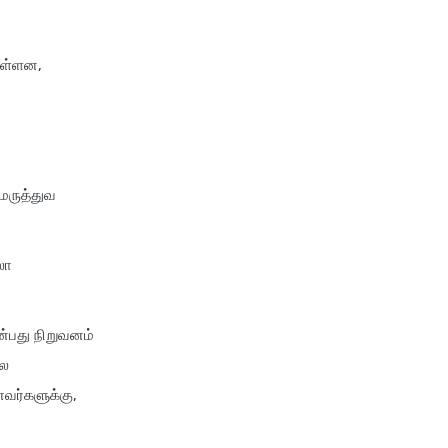
chola ms health insurance vs
tata aig health insurance
 உள்ளன,
cignattk health insurance vs
edelweiss general health
insurance
cignattk health insurance vs
future generali health
 மருத்துவ
insurance
cignattk health insurance vs
go digit health insurance
லா
cignattk health insurance vs
liberty general health
ன்பது நிறுவனம்
insurance
்ல
cignattk health insurance vs
வர்களுக்கு,
magma hdi health insurance
cignattk health insurance vs