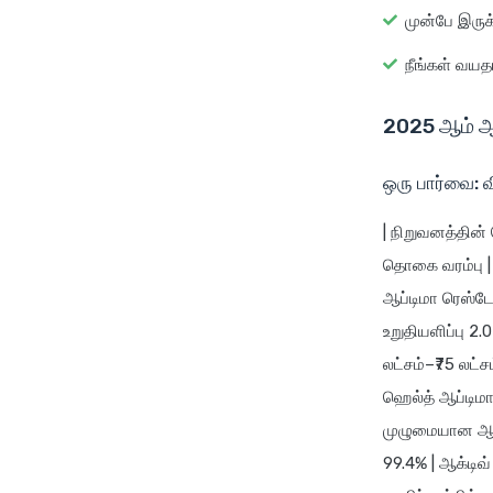
முன்பே இருக
நீங்கள் வயத
2025 ஆம் ஆண
ஒரு பார்வை: 
| நிறுவனத்தின் 
தொகை வரம்பு | 
ஆப்டிமா ரெஸ்டோர
உறுதியளிப்பு 2.0 
லட்சம்–₹75 லட்
ஹெல்த் ஆப்டிமா |
முழுமையான ஆரோக
99.4% | ஆக்டிவ்