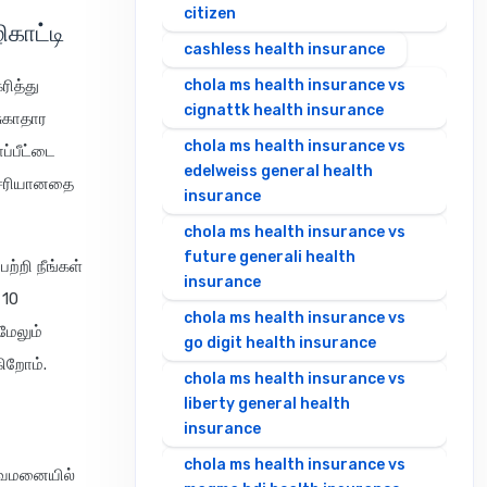
citizen
காட்டி
cashless health insurance
ரித்து
chola ms health insurance vs
cignattk health insurance
ுகாதார
chola ms health insurance vs
ாப்பீட்டை
edelweiss general health
் சரியானதை
insurance
chola ms health insurance vs
future generali health
ற்றி நீங்கள்
insurance
 10
chola ms health insurance vs
மேலும்
go digit health insurance
கிறோம்.
chola ms health insurance vs
liberty general health
insurance
chola ms health insurance vs
துவமனையில்