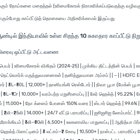
்கும் நோய்களை மறைத்தல் (உரிமைகோரல் நிராகரிக்கப்படுவதற்கு வழிவகு
ாகும்போது காப்பீட்டுத் தொகையை அதிகரிக்காமல் இருப்பது
்டில் இந்தியாவில் உள்ள சிறந்த 10 சுகாதார காப்பீட்டு ந
விரைவு ஒப்பீட்டு அட்டவணை
பெயர் | உரிமைகோரல் விகிதம் (2024-25) | முக்கிய திட்டத்தின் பெயர் | காப
நெட்வொர்க் மருத்துவமனைகள் | தனித்துவமான அம்சம் | | – | | HDFC E
் | ₹3L–₹50L | 12,000+ | தானியங்கி ரெஸ்டோர் | | நிவா பூபா (மேக்ஸ் பூபா
| ₹5L–₹1Cr | 10,000+ | வரம்பற்ற மறுசீரமைப்பு | | கேர் ஹெல்த் | 95.22% | கேர் 
சம் | 11,000+ | நோ க்ளைம் போனஸ் 150% வரை | | ஸ்டார் ஹெல்த் | 99.6% |
 ₹2லி–₹25லி | 14,000+ | 24/7 வீட்டு பராமரிப்பு | | ஐசிஐசிஐ லோம்பார்ட் | 
்கியம் | ₹3லி–₹50லி | 6,500+ | உலகளாவிய பாதுகாப்பு | | ஆதித்யா பிர்
 ஹெல்த் பிளாட்டினம் | ₹3 லட்சம்–₹2 கோடி | 10,500+ | நாள்பட்ட பராமரிப்பு 