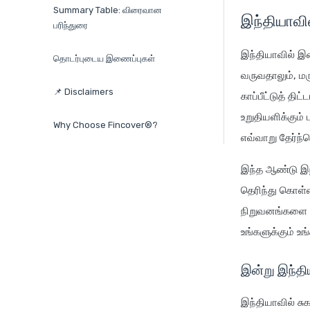
Summary Table: விரைவான
இந்தியாவின
பரிந்துரை
இந்தியாவில் இன
தொடர்புடைய இணைப்புகள்
வருவதாலும், ம
📌 Disclaimers
காப்பீட்டுத் தி
உறுதியளிக்கும்
Why Choose Fincover®?
எவ்வாறு தேர்ந்த
இந்த ஆண்டு இந்த
தெரிந்து கொள்
நிறுவனங்களை ஒப
உங்களுக்கும் உங
இன்று இந்தி
இந்தியாவில் ச