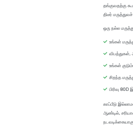
தங்குவதற்கு க
திடீர் மருத்து
ஒரு நல்ல மருத்
உங்கள் மருத
விபத்துகள்,
உங்கள் குடு
சிறந்த மரு
பிரிவு 80D இ
காப்பீடு இல்லா
ஆண்டில், சரியா
நடவடிக்கையாகு