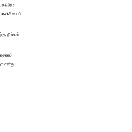
new india assurance health
 பகல்நேர
insurance
 பாலிசியைப்
cignattk health insurance vs
niva bupa health insurance
கு நீங்கள்
cignattk health insurance vs
oriental health insurance
cignattk health insurance vs
ாதாரப்
reliance health insurance
ா என்று
cignattk health insurance vs
royal sundaram health
insurance
cignattk health insurance vs
sbi general health insurance
cignattk health insurance vs
star health insurance
cignattk health insurance vs
tata aig health insurance