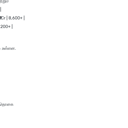
்றும்
insurance plan
|
future generali group health
1Cr | 8,600+ |
insurance plan
,200+ |
future generali health
suraksha family floater plan
future generali health
ி உள்ளன.
suraksha individual insurance
plan
future generali health surplus
insurance plan
future generali hospicash
insurance plan
global health insurance for
ுத் தொகை
nris
group health insurance
group health insurance vs