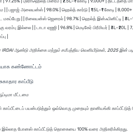
 | 97.25% | புரோஹெல்த் பிரைம் | ₹2.5L–₹1 கோடி | 9,000+ | திட்டத்தை மாற
 | | பஜாஜ் அலையன்ஸ் | 98.0% | ஹெல்த் கார்டு | ₹1.5L–₹1 கோடி | 8,000+ 
 மகப்பேறு | | ரிலையன்ஸ் ஜெனரல் | 98.7% | ஹெல்த் இன்ஃபினிட்டி | ₹3L–₹
ரம்பு இல்லை | | டாடா ஏஐஜி | 96.8% | மெடிகேர் பிரீமியர் | ₹3L–₹20L | 7
்பு |
் IRDAI ஆண்டு அறிக்கை மற்றும் சமீபத்திய வெளியீடுகள், 2025 இன் பட
ரியாக கண்ணோட்டம்
காதார காப்பீடு
ப்டிமா மீட்டமை
கள் காப்பீட்டைப் பயன்படுத்தும் ஒவ்வொரு முறையும் தானியங்கி காப்பீட்ட
 இல்லாத போனஸ் காப்பீட்டுத் தொகையை 100% வரை அதிகரிக்கிறது.