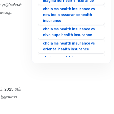
magma hdi health insurance
குடும்பங்கள்
chola ms health insurance vs
ியமானது.
new india assurance health
insurance
chola ms health insurance vs
niva bupa health insurance
chola ms health insurance vs
oriental health insurance
chola ms health insurance vs
reliance health insurance
chola ms health insurance vs
royal sundaram health
insurance
ும். 2025 ஆம்
chola ms health insurance vs
ாலித்தனமான
sbi general health insurance
chola ms health insurance vs
star health insurance