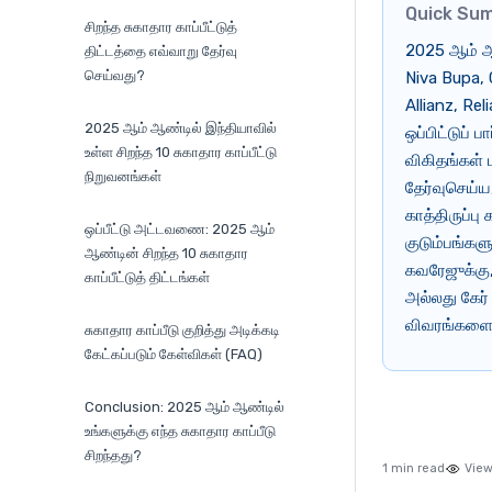
Quick Su
சிறந்த சுகாதார காப்பீட்டுத்
2025 ஆம் ஆண
திட்டத்தை எவ்வாறு தேர்வு
செய்வது?
Niva Bupa, 
Allianz, Rel
2025 ஆம் ஆண்டில் இந்தியாவில்
ஒப்பிட்டுப்
உள்ள சிறந்த 10 சுகாதார காப்பீட்டு
விகிதங்கள் 
நிறுவனங்கள்
தேர்வுசெய்
காத்திருப்பு
ஒப்பீட்டு அட்டவணை: 2025 ஆம்
குடும்பங்கள
ஆண்டின் சிறந்த 10 சுகாதார
கவரேஜுக்கு, 
காப்பீட்டுத் திட்டங்கள்
அல்லது கேர்
விவரங்களைச்
சுகாதார காப்பீடு குறித்து அடிக்கடி
கேட்கப்படும் கேள்விகள் (FAQ)
Conclusion: 2025 ஆம் ஆண்டில்
உங்களுக்கு எந்த சுகாதார காப்பீடு
சிறந்தது?
1 min read
View