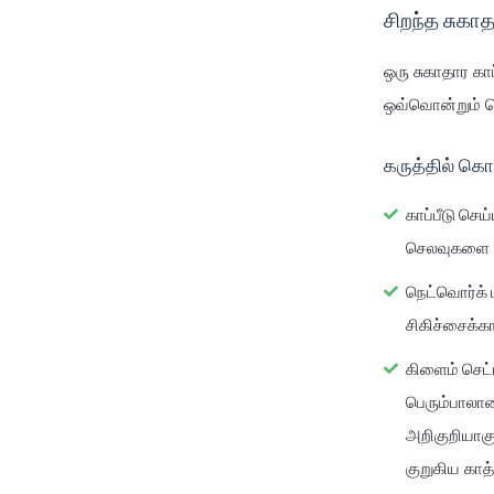
சிறந்த சுகாத
ஒரு சுகாதார காப
ஒவ்வொன்றும் 
கருத்தில் க
காப்பீடு செ
செலவுகளை ஈட
நெட்வொர்க்
சிகிச்சைக்க
கிளைம் செட்ட
பெரும்பாலான
அறிகுறியாகு
குறுகிய காத்