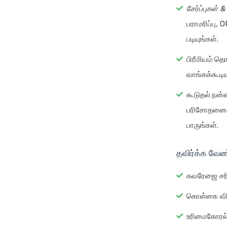
சேர்ப்புகள் 
பராமரிப்பு,
படியுங்கள்.
பிரீமியம் த
வாங்கக்கூடிய
கூடுதல் நன்
பரிசோதனைகள
பாருங்கள்.
தவிர்க்க வேண
கவரேஜை சரிப
கொள்கை விலக
உரிமைகோரல் 