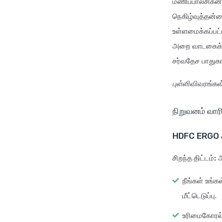
மணிப்பால்சிக்னா
நெகிழ்வுத்தன்மை
உள்ளமைக்கப்பட்ட
அறை வாடகைக்கு வ
சர்வதேச பாதுகாப
புள்ளிவிவரங்கள
நிறுவனம் வா
HDFC ERGO சு
சிறந்த திட்டம்:
ஆ
நீங்கள் உங்
மீட்டெடுப்பு.
உரிமைகோரல்