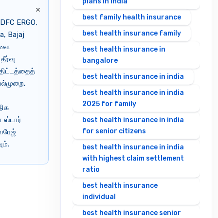
plans in india
×
best family health insurance
 HDFC ERGO,
best health insurance family
a, Bajaj
்களை
best health insurance in
ீர்வு
bangalore
திட்டத்தைத்
best health insurance in india
யல்முறை,
best health insurance in india
2025 for family
திக
 ஸ்டார்
best health insurance in india
for senior citizens
வரேஜ்
ம்.
best health insurance in india
with highest claim settlement
ratio
best health insurance
individual
best health insurance senior