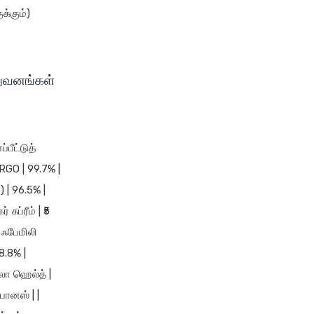
க்கும்)
compare health insurance
plans
cost of 20 lakh health
insurance
ிறுவனங்கள்
covid 19 health insurance
critical illness health insurance
critical illness health insurance
்பீட்டுத்
india
RGO | 99.7% |
edelweiss health insurance
) | 96.5% |
family health insurance
சுப்ரீம் | ₹5
free look period for health
 ஃபேமிலி
insurance
98.8% |
future generali aarogya bima
லா ஹெல்த் |
insurance plan
போனஸ் | |
future generali criticare