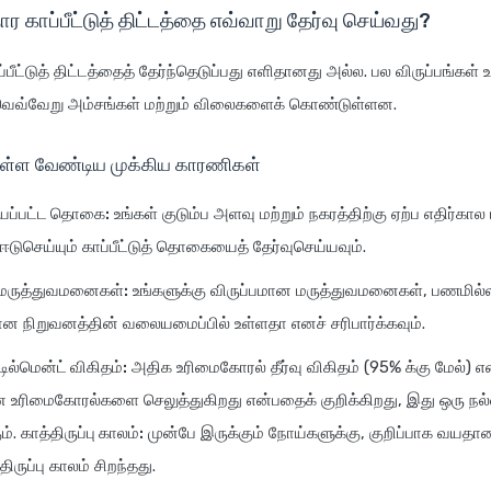
ார காப்பீட்டுத் திட்டத்தை எவ்வாறு தேர்வு செய்வது?
்பீட்டுத் திட்டத்தைத் தேர்ந்தெடுப்பது எளிதானது அல்ல. பல விருப்பங்கள்
வெவ்வேறு அம்சங்கள் மற்றும் விலைகளைக் கொண்டுள்ளன.
ொள்ள வேண்டிய முக்கிய காரணிகள்
ய்யப்பட்ட தொகை:
உங்கள் குடும்ப அளவு மற்றும் நகரத்திற்கு ஏற்ப எதிர்கால
ுசெய்யும் காப்பீட்டுத் தொகையைத் தேர்வுசெய்யவும்.
 மருத்துவமனைகள்:
உங்களுக்கு விருப்பமான மருத்துவமனைகள், பணமில்
ான நிறுவனத்தின் வலையமைப்பில் உள்ளதா எனச் சரிபார்க்கவும்.
ில்மென்ட் விகிதம்:
அதிக உரிமைகோரல் தீர்வு விகிதம் (95% க்கு மேல்) எ
 உரிமைகோரல்களை செலுத்துகிறது என்பதைக் குறிக்கிறது, இது ஒரு நல
ம்.
காத்திருப்பு காலம்:
முன்பே இருக்கும் நோய்களுக்கு, குறிப்பாக வயதான
திருப்பு காலம் சிறந்தது.