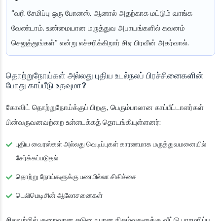
“வரி சேமிப்பு ஒரு போனஸ், ஆனால் அதற்காக மட்டும் வாங்க
வேண்டாம். உண்மையான மருத்துவ அபாயங்களில் கவனம்
செலுத்துங்கள்” என்று எச்சரிக்கிறார் சிஏ பிரவீன் அகர்வால்.
தொற்றுநோய்கள் அல்லது புதிய உடல்நலப் பிரச்சினைகளின்
போது காப்பீடு உதவுமா?
கோவிட் தொற்றுநோய்க்குப் பிறகு, பெரும்பாலான காப்பீட்டாளர்கள்
பின்வருவனவற்றை உள்ளடக்கத் தொடங்கியுள்ளனர்:
புதிய வைரஸ்கள் அல்லது வெடிப்புகள் காரணமாக மருத்துவமனையில்
சேர்க்கப்படுதல்
தொற்று நோய்களுக்கு பணமில்லா சிகிச்சை
டெலிமெடிசின் ஆலோசனைகள்
சிலவற்றில் குறைவான கடுமையான நிகழ்வுகளுக்கு வீட்டு பராமரிப்பு