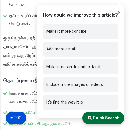
சேர்க்கவும்
×
How could we improve this article?
குடும்ப உறுப்பினர்களுக்கு எப்படி உரிமை கோருவது என்று கற்றுக்
கொடுங்கள்.
Make it more concise
ஒரு நெருக்கடி ஏற்படும் வரை காத்திருக்காதீர்கள், அது மிகவும்
தாமதமாகிவிட்டது என்பதை உணருங்கள். 2025 இல் சுகாதார காப்பீடு
Add more detail
என்பது ஒரு அடிப்படை வீட்டுத் தேவை. இன்றே நடவடிக்கை எடுப்பது
எதிர்காலத்தில் என்ன நடந்தாலும் பாதுகாப்பாக இருக்க உதவும்.
Make it easier to understand
தொடர்புடைய இணைப்புகள்
Include more images or videos
[சுகாதார காப்பீட்டுத் திட்டங்களை ஒப்பிடுக](/காப்பீடு/சுகாதாரம்/
சுகாதார-காப்பீட்டுத் திட்டங்களை ஒப்பிடுக/)
It's fine the way it is
ஆயுள் காப்பீடு மற்றும் சுகாதார காப்பீடு
☰ TOC
Quick Search
சுகாதார காப்பீடு Vs மருத்துவ காப்பீடு