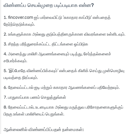
விண்ணப்ப செயல்முறை படிப்படியாக என்ன?
fincover.com ஐப் பார்வையிட்டு ‘சுகாதார காப்பீடு’ என்பதைத்
தேர்ந்தெடுக்கவும்.
உங்களுக்காக அல்லது குடும்பத்தினருக்கான விவரங்களை உள்ளிடவும்.
சிறந்த பரிந்துரைக்கப்பட்ட திட்டங்களை ஒப்பிடுக
அனைத்து பாலிசி ஆவணங்களையும் படித்து, சேர்த்தல்களைச்
சரிபார்க்கவும்.
‘இப்போதே விண்ணப்பிக்கவும்’ என்பதைக் கிளிக் செய்து முன்மொழிவு
படிவத்தை நிரப்பவும்.
தேவைப்பட்டால் ஐடி மற்றும் சுகாதார ஆவணங்களைப் பதிவேற்றவும்.
பாதுகாப்பாக பணம் செலுத்துங்கள்
தேவைப்பட்டால், உடனடியாக அல்லது மருத்துவ பரிசோதனைகளுக்குப்
பிறகு உங்கள் பாலிசியைப் பெறுங்கள்.
ஆன்லைனில் விண்ணப்பிப்பதன் நன்மைகள்: