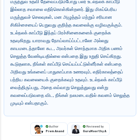
மருத்துவ உதவி தேவைப்படும்போது பலர் உடல்நலக் காப்பீடு
இல்லாத சவாலை எதிர்கொள்கின்றனர். இது மிகப்பெரிய
மருத்துவச் செலவுகள், மன அழுத்தம் மற்றும் சரியான
சிகிச்சையைப் பெறுவது குறித்த கவலைக்கு வழிவகுக்கும்.
உடல்நலக் காப்பீடு இந்தப் பிரச்சினைகளைக் குறைக்க
உதவுகிறது. யாராவது நோய்வாய்ப்பட்டாலோ அல்லது
காயமடைந்தாலோ கூட, அவர்கள் சொந்தமாக அதிக பணம்
செலுத்த வேண்டியதில்லை என்பதை இது உறுதி செய்கிறது.
கூடுதலாக, நீங்கள் காப்பீடு செய்யப்பட்டுள்ளீர்கள் என்பதை
அறிவது உங்களைப் பாதுகாப்பாக உணரவும், எதிர்காலத்தைப்
பற்றிய கவலையைக் குறைக்கவும் உதவும். உடல்நலக் காப்பீடு
வைத்திருப்பது, அதை எவ்வாறு செலுத்துவது என்று
கவலைப்படுவதை விட, நீங்கள் நலமடைவதில் கவனம் செலுத்த
முடியும் என்பதாகும்.
Author
Reviewed by
Prem Anand
GuruMoorthy A