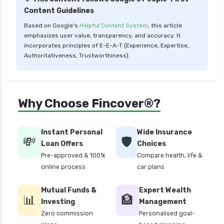
Content Guidelines
personal loan for women
Based on Google's
Helpful Content System
, this article
personal loan in 10 minutes
emphasizes user value, transparency, and accuracy. It
personal loan in andhra pradesh
incorporates principles of E-E-A-T (Experience, Expertise,
Authoritativeness, Trustworthiness).
personal loan in bangalore
personal loan in chennai
personal loan in cochin
Why Choose Fincover®?
personal loan in coimbatore
personal loan in delhi
Instant Personal
Wide Insurance
💸
🛡️
personal loan in hyderabad
Loan Offers
Choices
Pre-approved & 100%
Compare health, life &
personal loan in karnataka
online process
car plans
personal loan in kerala
Mutual Funds &
Expert Wealth
personal loan in lucknow
📊
🏦
Investing
Management
personal loan in madurai
Zero commission
Personalised goal-