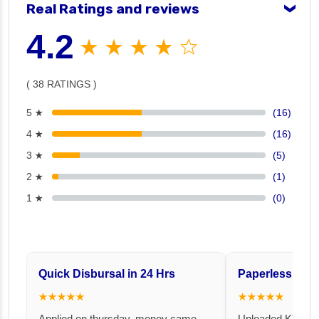
Real Ratings and reviews
❯
4.2
★ ★ ★ ★ ☆
( 38 RATINGS )
5 ★
(16)
4 ★
(16)
3 ★
(5)
2 ★
(1)
1 ★
(0)
Quick Disbursal in 24 Hrs
Paperless and 
★★★★★
★★★★★
Applied on thursday, money came
Uploaded KYC an