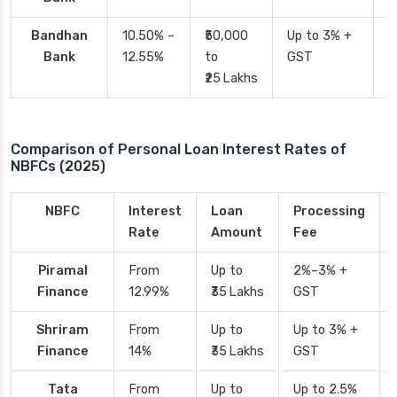
Bandhan
10.50% –
₹50,000
Up to 3% +
4
Bank
12.55%
to
GST
₹25 Lakhs
Comparison of Personal Loan Interest Rates of
NBFCs (2025)
NBFC
Interest
Loan
Processing
Rate
Amount
Fee
Piramal
From
Up to
2%–3% +
Finance
12.99%
₹35 Lakhs
GST
Shriram
From
Up to
Up to 3% +
Finance
14%
₹35 Lakhs
GST
Tata
From
Up to
Up to 2.5%