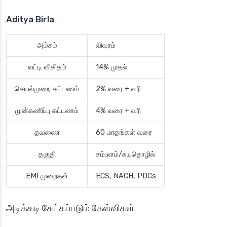
Aditya Birla
அம்சம்
விவரம்
வட்டி விகிதம்
14% முதல்
செயல்முறை கட்டணம்
2% வரை + வரி
முன்கணிப்பு கட்டணம்
4% வரை + வரி
தவணை
60 மாதங்கள் வரை
தகுதி
சம்பளம்/சுயதொழில்
EMI முறைகள்
ECS, NACH, PDCs
அடிக்கடி கேட்கப்படும் கேள்விகள்