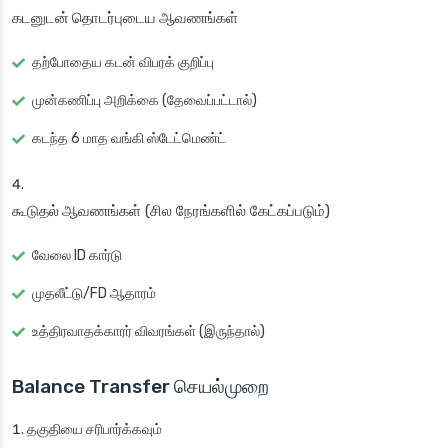
கடனுடன் தொடர்புடைய ஆவணங்கள்
தற்போதைய கடன் விபரக் குறிப்பு
முன்கணிப்பு அறிக்கை (தேவைப்பட்டால்)
கடந்த 6 மாத வங்கி ஸ்டேட்மெண்ட்
கூடுதல் ஆவணங்கள்
(சில நேரங்களில் கேட்கப்படும்)
வேலை ID கார்டு
முதலீட்டு/FD ஆதாரம்
உத்திரவாதக்காரர் விவரங்கள் (இருந்தால்)
Balance Transfer செயல்முறை
தகுதியை சரிபார்க்கவும்