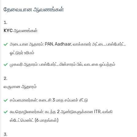
தேவையான ஆவணங்கள்
KYC ஆவணங்கள்
அடையாள ஆதாரம்: PAN, Aadhaar, வாக்காளர் அட்டை, பாஸ்போர்ட்,
ஓட்டுநர் உரிமம்
முகவரி ஆதாரம்: பாஸ்போர்ட், மின்சாரம் பில், வாடகை ஒப்பந்தம்
வருமான ஆதாரம்
சம்பளமாளர்கள்: கடைசி 3 மாத சம்பளச் சீட்டு
சுயதொழிலாளர்கள்: கடந்த 2 ஆண்டுகளுக்கான ITR, வங்கி
ஸ்டேட்மெண்ட் (6 மாதங்கள்)