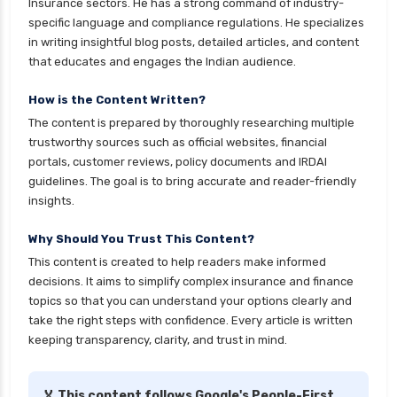
Insurance sectors. He has a strong command of industry-
personal loan eligibility kotak
specific language and compliance regulations. He specializes
personal loan eligibility shriram
in writing insightful blog posts, detailed articles, and content
that educates and engages the Indian audience.
personal loan eligibility tata capital
personal loan eligibility yes bank
How is the Content Written?
The content is prepared by thoroughly researching multiple
personal loan for ca
trustworthy sources such as official websites, financial
personal loan for defence personnel
portals, customer reviews, policy documents and IRDAI
guidelines. The goal is to bring accurate and reader-friendly
personal loan for doctors
insights.
personal loan for home renovation
Why Should You Trust This Content?
personal loan for it professionals
This content is created to help readers make informed
personal loan for marriage
decisions. It aims to simplify complex insurance and finance
personal loan for nri
topics so that you can understand your options clearly and
take the right steps with confidence. Every article is written
personal loan for pensioners
keeping transparency, clarity, and trust in mind.
personal loan for salaried individuals
personal loan for self employed
🏅 This content follows Google's People-First