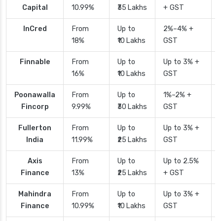
Capital
10.99%
₹35 Lakhs
+ GST
InCred
From
Up to
2%–4% +
18%
₹10 Lakhs
GST
Finnable
From
Up to
Up to 3% +
16%
₹10 Lakhs
GST
Poonawalla
From
Up to
1%–2% +
Fincorp
9.99%
₹30 Lakhs
GST
Fullerton
From
Up to
Up to 3% +
India
11.99%
₹25 Lakhs
GST
Axis
From
Up to
Up to 2.5%
Finance
13%
₹25 Lakhs
+ GST
Mahindra
From
Up to
Up to 3% +
Finance
10.99%
₹10 Lakhs
GST