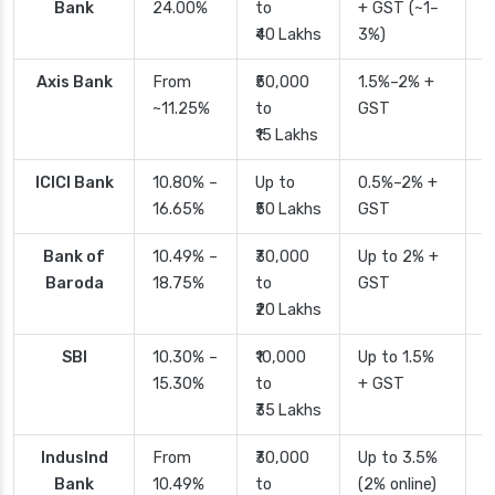
Bank
24.00%
to
+ GST (~1–
₹40 Lakhs
3%)
Axis Bank
From
₹50,000
1.5%–2% +
2
~11.25%
to
GST
₹15 Lakhs
ICICI Bank
10.80% –
Up to
0.5%–2% +
2
16.65%
₹50 Lakhs
GST
Bank of
10.49% –
₹30,000
Up to 2% +
4
Baroda
18.75%
to
GST
₹20 Lakhs
SBI
10.30% –
₹10,000
Up to 1.5%
2
15.30%
to
+ GST
d
₹35 Lakhs
IndusInd
From
₹30,000
Up to 3.5%
2
Bank
10.49%
to
(2% online)