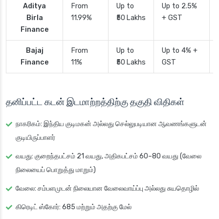
Aditya
From
Up to
Up to 2.5%
Birla
11.99%
₹50 Lakhs
+ GST
Finance
Bajaj
From
Up to
Up to 4% +
Finance
11%
₹50 Lakhs
GST
தனிப்பட்ட கடன் இடமாற்றத்திற்கு தகுதி விதிகள்
நாகரிகம்
: இந்திய குடிமகன் அல்லது செல்லுபடியான ஆவணங்களுடன்
குடியிருப்பாளர்
வயது
: குறைந்தபட்சம் 21 வயது, அதிகபட்சம் 60–80 வயது (வேலை
நிலையைப் பொறுத்து மாறும்)
வேலை
: சம்பளமுடன் நிலையான வேலைவாய்ப்பு அல்லது சுயதொழில்
கிரெடிட் ஸ்கோர்
: 685 மற்றும் அதற்கு மேல்