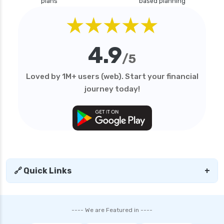
plans
based planning
personal loan in maharashtra
★★★★★
personal loan in mumbai
personal loan in tamilnadu
4.9
personal loan in telangana
/5
personal loan in tirunelveli
Loved by 1M+ users (web). Start your financial
personal loan in trichy
journey today!
personal loan in uttar pradesh
personal loan interest rates
personal loan with low salary
personal loans for medical emergency
sbi personal loan interest rates
🔗 Quick Links
+
shriram finance personal loan interest rate
smfg india personal loan interest rate
---- We are Featured in ----
tata capital personal loan interest rate