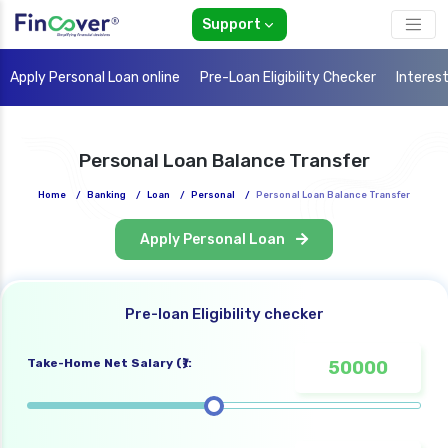
Support
Apply Personal Loan online
Pre-Loan Eligibility Checker
Interes
Personal Loan Balance Transfer
Home
/
Banking
/
Loan
/
Personal
/
Personal Loan Balance Transfer
Apply Personal Loan
Pre-loan Eligibility checker
Take-Home Net Salary (₹):