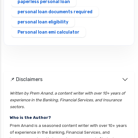
paperless personal loan
personal loan documents required
personal loan eligibility
Personal loan emi calculator
Personal loan interest rate
personal loan application process
personal loan eligibility axis
personal loan eligibility cholamandalam
📌 Disclaimers
finance
personal loan eligibility hdfc
Written by Prem Anand, a content writer with over 10+ years of
experience in the Banking, Financial Services, and Insurance
personal loan eligibility icici
sectors.
personal loan eligibility idfc
Who is the Author?
personal loan eligibility incred
Prem Anand is a seasoned content writer with over 10+ years
personal loan eligibility indusind bank
of experience in the Banking, Financial Services, and