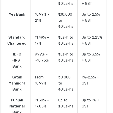
₹50 Lakhs
+ GST
Yes Bank
10.99% –
₹100,000
Up to 2.5%
2
21%
to
+ GST
₹40 Lakhs
Standard
11.49% –
₹1 Lakh to
Up to 2.25%
4
Chartered
17%
₹50 Lakhs
+ GST
IDFC
9.99% –
₹1 Lakh to
Up to 3.5%
2
FIRST
~10.75%
₹50 Lakhs
+ GST
Bank
Kotak
From
₹50,000
1%–2.5% +
2
Mahindra
10.99%
to
GST
Bank
₹40 Lakhs
Punjab
11.50% –
Up to
Up to 1% +
2
National
17.05%
₹20 Lakhs
GST
Bank