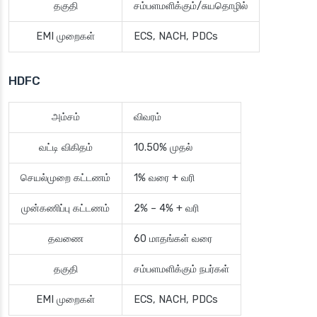
தகுதி
சம்பளமளிக்கும்/சுயதொழில்
EMI முறைகள்
ECS, NACH, PDCs
HDFC
அம்சம்
விவரம்
வட்டி விகிதம்
10.50% முதல்
செயல்முறை கட்டணம்
1% வரை + வரி
முன்கணிப்பு கட்டணம்
2% – 4% + வரி
தவணை
60 மாதங்கள் வரை
தகுதி
சம்பளமளிக்கும் நபர்கள்
EMI முறைகள்
ECS, NACH, PDCs