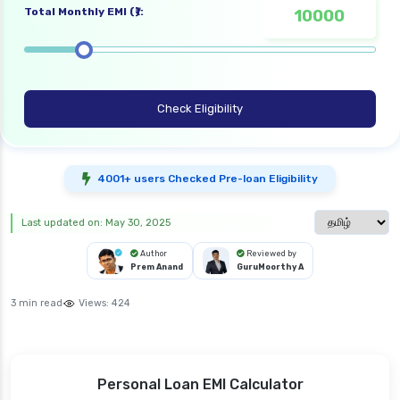
Total Monthly EMI (₹):
Check Eligibility
4001+ users Checked Pre-loan Eligibility
Select langua
Last updated on: May 30, 2025
Author
Reviewed by
Prem Anand
GuruMoorthy A
3 min read
Views:
424
Personal Loan EMI Calculator