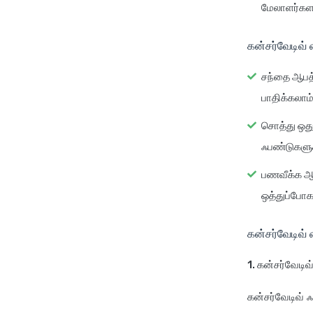
மேலாளர்களால
கன்சர்வேடிவ்
சந்தை ஆபத்
பாதிக்கலாம்
சொத்து ஒது
ஃபண்டுகளுக
பணவீக்க ஆ
ஒத்துப்போக
கன்சர்வேடிவ் 
1. கன்சர்வேடிவ
கன்சர்வேடிவ்