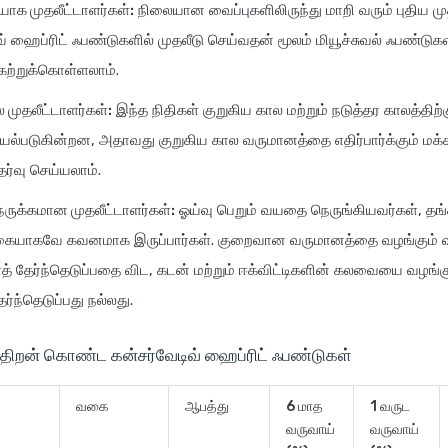
யாக முதலீட்டாளர்கள்:
நிலையான வைப்புகளிலிருந்து மாறி வரும் புதிய மு
வ் ஹைப்ரிட் ஃபண்டுகளில் முதலீடு செய்வதன் மூலம் மியூச்சுவல் ஃபண்டுக
ற்றுக்கொள்ளலாம்.
 முதலீட்டாளர்கள்:
இந்த நிதிகள் குறுகிய கால மற்றும் நடுத்தர காலத்திற்
ல்படுகின்றன, அதாவது குறுகிய கால வருமானத்தை எதிர்பார்க்கும் மக்
ேர்வு செய்யலாம்.
நெருக்கமான முதலீட்டாளர்கள்:
ஓய்வு பெறும் வயதை நெருங்கியவர்கள், தங்
்கையாகவே கவனமாக இருப்பார்கள். குறைவான வருமானத்தை வழங்கும் வ
் தேர்ந்தெடுப்பதை விட, கடன் மற்றும் ஈக்விட்டிகளின் கலவையை வழங்
ர்ந்தெடுப்பது நல்லது.
்திறன் கொண்ட கன்சர்வேடிவ் ஹைப்ரிட் ஃபண்டுகள்
வகை
ஆபத்து
6 மாத
1 வருட
வருவாய்
வருவாய்