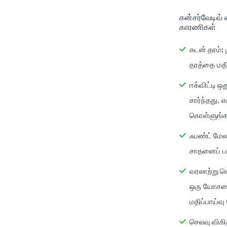
கன்சர்வேடிவ்
காரணிகள்
கடன் தரம்:
தரத்தை மதிப
ஈக்விட்டி ஒத
சார்ந்தது, 
கொள்ளுங்க
ஃபண்ட் மேல
சாதனைப் பத
வரலாற்று ச
ஒரு யோசனை
மதிப்பாய்வு
செலவு விகி