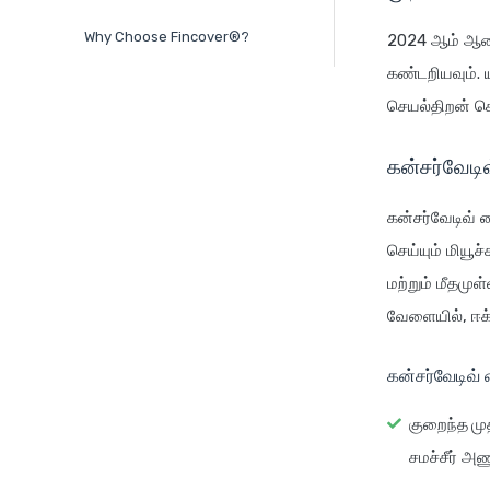
Why Choose Fincover®?
2024 ஆம் ஆண்ட
கண்டறியவும். 
செயல்திறன் க
கன்சர்வேடி
கன்சர்வேடிவ் 
செய்யும் மியூ
மற்றும் மீதமு
வேளையில், ஈக்வ
கன்சர்வேடிவ் 
குறைந்த மு
சமச்சீர் அ