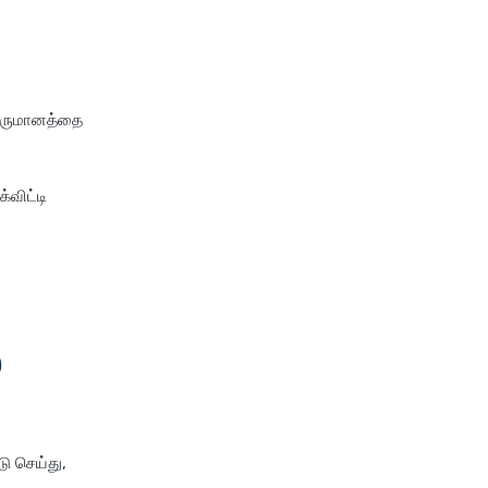
ு வருமானத்தை
்விட்டி
)
ு செய்து,