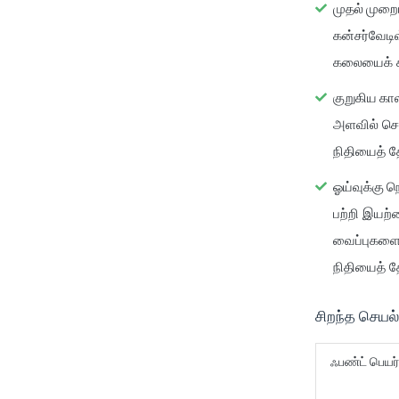
முதல் முறை
கன்சர்வேடி
கலையைக் க
குறுகிய கால
அளவில் செய
நிதியைத் த
ஓய்வுக்கு 
பற்றி இயற
வைப்புகளைத
நிதியைத் தே
சிறந்த செயல
ஃபண்ட் பெயர்