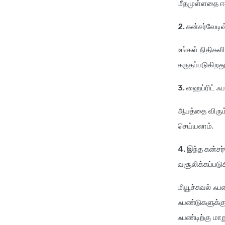
மீதமுள்ளதை ஈக்
2. கன்சர்வேட
உங்கள் நிதிகள
கருதப்படுகிறது
3. ஹைப்ரிட் ஃ
ஆபத்தை விரும்
செய்யலாம்.
4. இந்த கன்சர
வசூலிக்கப்படு
மியூச்சுவல் ஃ
ஃபண்டுகளுக்கு
ஃபண்டிற்கு மாற