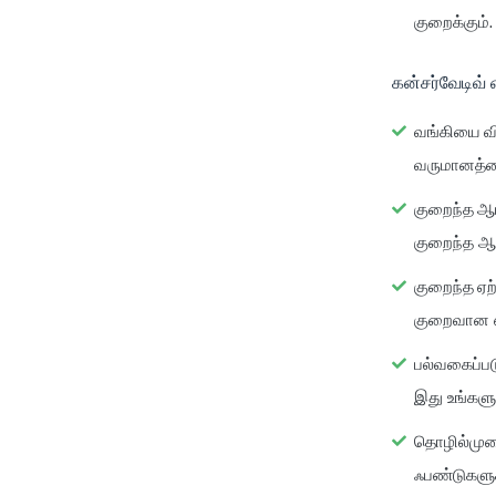
குறைக்கும்.
கன்சர்வேடிவ்
வங்கியை வ
வருமானத்தை
குறைந்த ஆப
குறைந்த ஆப
குறைந்த ஏற
குறைவான ஏ
பல்வகைப்பட
இது உங்களு
தொழில்மு
ஃபண்டுகளு