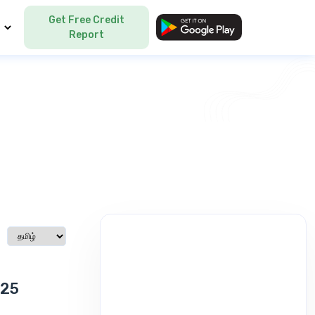
Get Free Credit
Language
Report
Select language
025