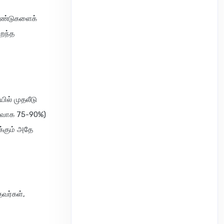
ஃபண்டுகளைக்
ிறந்த
ில் முதலீடு
ொதுவாக 75-90%)
க்கும் அதே
தவர்கள்,