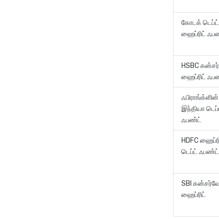
கோடக் டெப்ட்
ஹைப்ரிட் 
HSBC கன்சர்
ஹைப்ரிட் ஃப
ஃபிராங்க்ளின்
இந்தியா டெப்
ஃபண்ட்
HDFC ஹைப்ரி
டெப்ட் ஃப
SBI கன்சர்வே
ஹைப்ரிட்