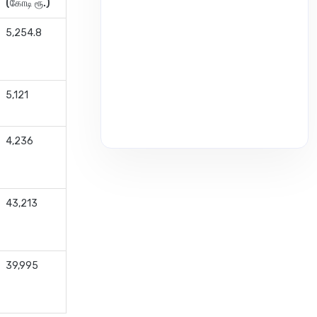
(கோடி ரூ.)
5,254.8
5,121
4,236
43,213
39,995