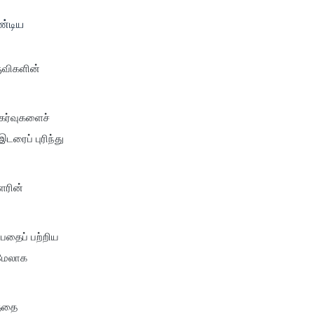
ண்டிய
ருவிகளின்
நகர்வுகளைச்
டரைப் புரிந்து
ளரின்
பதைப் பற்றிய
 மேலாக
த்தை