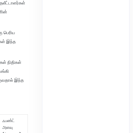
தலீட்டாளர்கள்
ளின்
கு பெரிய
கள் இந்த
கள் நிதிகள்
ங்கி
குவதால் இந்த
ஃபண்ட்
அளவு