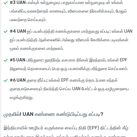
#3 UAN பாஸ்புக் உள்நுழைவு:
பாதுகாப்பான உள்நுழைவுடன் உங்கள்
பங்களிப்பு வரலாற்றைக் காணவும், உரிமைகளை நிர்வகிக்கவும், மேலும்
பலவற்றை செய்யவும்.
#4 UAN ஐப் பயன்படுத்தி கணக்குகளை மாற்றுவது எப்படி:
உங்கள் UAN
ஐப் பயன்படுத்தி ஆன்லைனில் அல்லது உரிமைக் கோரிக்கை படிவங்கள்
மூலம் கணக்குகளை மாற்றலாம்.
#5 UAN பரிந்துரை:
துரதிர்ஷ்டவசமாக நீங்கள் இறந்தால், உங்கள் EPF
நிலுவைத் தொகையைப் பெற ஒரு பயனாளிக்கு பரிந்துரை செய்யலாம்.
#6 UAN குறை தீர்ப்பு:
உங்கள் EPF கணக்கு தொடர்பான எந்தக்
குறைபாடுகளையும் நிவர்த்தி செய்ய UAN போர்ட்டல் ஒரு வழிமுறையை
வழங்குகிறது.
முதலில்! UAN எண்ணை கண்டுபிடிப்பது எப்படி?
இந்தியாவில் ஊழியர் வருங்கால வைப்பு நிதி (EPF) திட்டத்தின் கீழ்
உள்ள ஊழியராக இருந்தால், உங்கள் யுனிவர்சல் கணக்கு எண்ணை