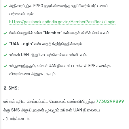
அதிகாரப்பூர்வ EPFO ஒருங்கிணைந்த உறுப்பினர் போர்ட்டலைப்
பார்வையிடவும்:
https://passbook.epfindia.gov.in/MemberPassBook/Login
மேல் மெனுவில் உள்ள “
Member
” என்பதைக் கிளிக் செய்யவும்.
“
UAN Login
” என்பதைத் தேர்ந்தெடுக்கவும்.
உங்கள் UAN மற்றும் கடவுச்சொல்லை உள்ளிடவும்.
உள்நுழைந்ததும், உங்கள் UAN நிலை உட்பட உங்கள் EPF கணக்கு
விவரங்களை அணுக முடியும்.
2. SMS:
உங்கள் பதிவு செய்யப்பட்ட மொபைல் எண்ணிலிருந்து
7738299899
க்கு SMS அனுப்புவதன் மூலமும் உங்கள் UAN நிலையை
சரிபார்க்கலாம்.