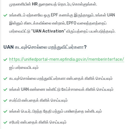
முதலாளியின் HR துறையைத் தொடர்பு கொள்ளுங்கள்
.
உங்களிடம் ஏற்கனவே ஒரு EPF கணக்கு இருந்தாலும், உங்கள் UAN
இன்னும் கிடைக்கவில்லை என்றால், EPFO வலைத்தளத்தைப்
பார்வையிட்டு “
UAN Activation
” விருப்பத்தைப் பயன்படுத்தவும்.
UAN கடவுச்சொல்லை மறந்துவிட்டீர்களா?
https://unifiedportal-mem.epfindia.gov.in/memberinterface/
ஐப் பார்வையிடவும்
கடவுச்சொல்லை மறந்துவிட்டீர்களா என்பதைக் கிளிக் செய்யவும்
உங்கள் UAN எண்ணை உள்ளிட்டு கேப்ச்சாவைக் கிளிக் செய்யவும்
சமர்ப்பி என்பதைக் கிளிக் செய்யவும்
உங்கள் பெயர், பிறந்த தேதி மற்றும் பாலினத்தை உள்ளிடவும்
சரிபார் என்பதைக் கிளிக் செய்யவும்