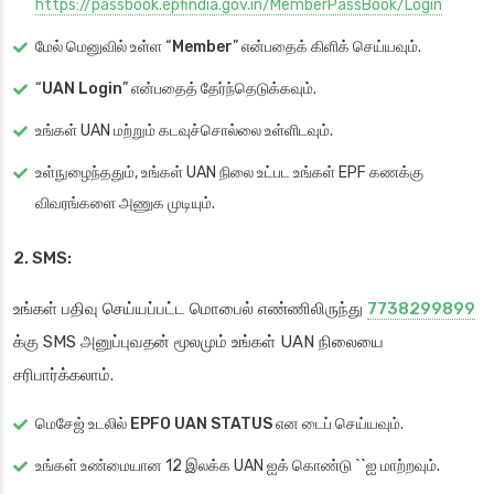
https://passbook.epfindia.gov.in/MemberPassBook/Login
மேல் மெனுவில் உள்ள “
Member
” என்பதைக் கிளிக் செய்யவும்.
“
UAN Login
” என்பதைத் தேர்ந்தெடுக்கவும்.
உங்கள் UAN மற்றும் கடவுச்சொல்லை உள்ளிடவும்.
உள்நுழைந்ததும், உங்கள் UAN நிலை உட்பட உங்கள் EPF கணக்கு
விவரங்களை அணுக முடியும்.
2. SMS:
உங்கள் பதிவு செய்யப்பட்ட மொபைல் எண்ணிலிருந்து
7738299899
க்கு SMS அனுப்புவதன் மூலமும் உங்கள் UAN நிலையை
சரிபார்க்கலாம்.
மெசேஜ் உடலில்
EPFO UAN STATUS
என டைப் செய்யவும்.
உங்கள் உண்மையான 12 இலக்க UAN ஐக் கொண்டு ``ஐ மாற்றவும்.