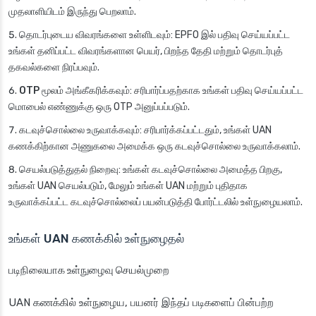
முதலாளியிடம் இருந்து பெறலாம்.
தொடர்புடைய விவரங்களை உள்ளிடவும்
: EPFO இல் பதிவு செய்யப்பட்ட
உங்கள் தனிப்பட்ட விவரங்களான பெயர், பிறந்த தேதி மற்றும் தொடர்புத்
தகவல்களை நிரப்பவும்.
OTP மூலம் அங்கீகரிக்கவும்
: சரிபார்ப்பதற்காக உங்கள் பதிவு செய்யப்பட்ட
மொபைல் எண்ணுக்கு ஒரு OTP அனுப்பப்படும்.
கடவுச்சொல்லை உருவாக்கவும்
: சரிபார்க்கப்பட்டதும், உங்கள் UAN
கணக்கிற்கான அணுகலை அமைக்க ஒரு கடவுச்சொல்லை உருவாக்கலாம்.
செயல்படுத்துதல் நிறைவு
: உங்கள் கடவுச்சொல்லை அமைத்த பிறகு,
உங்கள் UAN செயல்படும், மேலும் உங்கள் UAN மற்றும் புதிதாக
உருவாக்கப்பட்ட கடவுச்சொல்லைப் பயன்படுத்தி போர்ட்டலில் உள்நுழையலாம்.
உங்கள் UAN கணக்கில் உள்நுழைதல்
படிநிலையாக உள்நுழைவு செயல்முறை
UAN கணக்கில் உள்நுழைய, பயனர் இந்தப் படிகளைப் பின்பற்ற