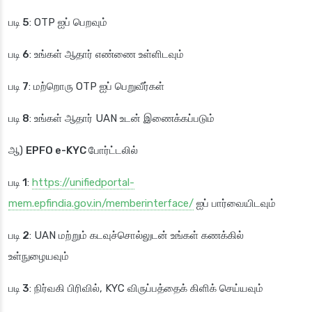
படி 5
: OTP ஐப் பெறவும்
படி 6
: உங்கள் ஆதார் எண்ணை உள்ளிடவும்
படி 7
: மற்றொரு OTP ஐப் பெறுவீர்கள்
படி 8
: உங்கள் ஆதார் UAN உடன் இணைக்கப்படும்
ஆ)
EPFO e-KYC போர்ட்டலில்
படி 1
:
https://unifiedportal-
mem.epfindia.gov.in/memberinterface/
ஐப் பார்வையிடவும்
படி 2
: UAN மற்றும் கடவுச்சொல்லுடன் உங்கள் கணக்கில்
உள்நுழையவும்
படி 3
: நிர்வகி பிரிவில், KYC விருப்பத்தைக் கிளிக் செய்யவும்