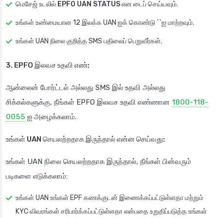
மெசேஜ் உடலில்
EPFO UAN STATUS
என டைப் செய்யவும்.
உங்கள் உண்மையான 12 இலக்க UAN ஐக் கொண்டு ``ஐ மாற்றவும்.
உங்கள் UAN நிலை குறித்த SMS பதிலைப் பெறுவீர்கள்.
3. EPFO இலவச உதவி எண்:
ஆன்லைன் போர்ட்டல் அல்லது SMS இல் உதவி அல்லது
சிக்கல்களுக்கு, நீங்கள் EPFO இலவச உதவி எண்ணான
1800-118-
0055
ஐ அழைக்கலாம்.
உங்கள் UAN செயலற்றதாக இருந்தால் என்ன செய்வது:
உங்கள் UAN நிலை செயலற்றதாக இருந்தால், நீங்கள் பின்வரும்
படிகளை எடுக்கலாம்:
உங்கள் UAN உங்கள் EPF கணக்குடன் இணைக்கப்பட்டுள்ளதா மற்றும்
KYC விவரங்கள் சரிபார்க்கப்பட்டுள்ளதா என்பதை உறுதிப்படுத்த உங்கள்