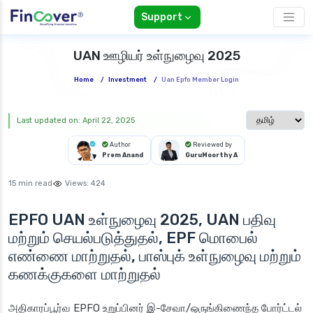
Support
UAN ஊழியர் உள்நுழைவு 2025
Home
/
Investment
/
Uan Epfo Member Login
Select langua
Last updated on: April 22, 2025
Author
Reviewed by
Prem Anand
GuruMoorthy A
15 min read
Views:
424
EPFO UAN உள்நுழைவு 2025,
UAN பதிவு
மற்றும் செயல்படுத்துதல், EPF மொபைல்
எண்ணை மாற்றுதல், பாஸ்புக் உள்நுழைவு மற்றும்
கணக்குகளை மாற்றுதல்
அதிகாரப்பூர்வ EPFO உறுப்பினர் இ-சேவா/ஒருங்கிணைந்த போர்ட்டல்