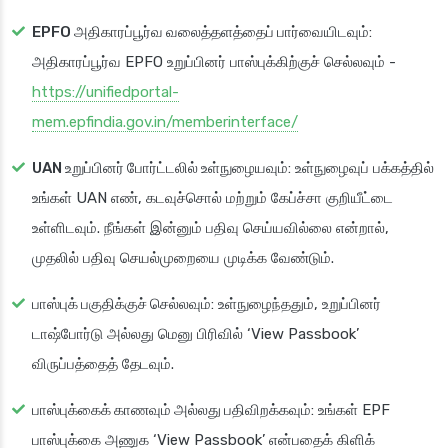
EPFO அதிகாரப்பூர்வ வலைத்தளத்தைப் பார்வையிடவும்
:
அதிகாரப்பூர்வ EPFO உறுப்பினர் பாஸ்புக்கிற்குச் செல்லவும் -
https://unifiedportal-
mem.epfindia.gov.in/memberinterface/
UAN உறுப்பினர் போர்ட்டலில் உள்நுழையவும்
: உள்நுழைவுப் பக்கத்தில்
உங்கள் UAN எண், கடவுச்சொல் மற்றும் கேப்ச்சா குறியீட்டை
உள்ளிடவும். நீங்கள் இன்னும் பதிவு செய்யவில்லை என்றால்,
முதலில் பதிவு செயல்முறையை முடிக்க வேண்டும்.
பாஸ்புக் பகுதிக்குச் செல்லவும்
: உள்நுழைந்ததும், உறுப்பினர்
டாஷ்போர்டு அல்லது மெனு பிரிவில் ‘View Passbook’
விருப்பத்தைத் தேடவும்.
பாஸ்புக்கைக் காணவும் அல்லது பதிவிறக்கவும்
: உங்கள் EPF
பாஸ்புக்கை அணுக ‘View Passbook’ என்பதைக் கிளிக்