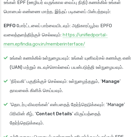
உங்கள் EPF (ஊழியர் வருங்கால வைப்பு நிதி) கணக்கில் உங்கள்
மொபைல் எண்ணை மாற்ற, இந்தப் படிகளைப் பின்பற்றவும்:
EPFO போர்ட்டலைப் பார்வையிடவும்
: அதிகாரப்பூர்வ EPFO
வலைத்தளத்திற்குச் செல்லவும்:
https://unifiedportal-
mem.epfindia.gov.in/memberinterface/
உங்கள் கணக்கில் உள்நுழையவும்
: உங்கள் யுனிவர்சல் கணக்கு எண்
(UAN) மற்றும் கடவுச்சொல்லைப் பயன்படுத்தி உள்நுழையவும்.
‘
நிர்வகி
’ பகுதிக்குச் செல்லவும்: உள்நுழைந்ததும், ‘
Manage
’
தாவலைக் கிளிக் செய்யவும்.
‘
தொடர்பு விவரங்கள்
’ என்பதைத் தேர்ந்தெடுக்கவும்: ‘Manage’
பிரிவின் கீழ், ‘
Contact Details
’ விருப்பத்தைத்
தேர்ந்தெடுக்கவும்.
தற்போதைய மொபைல் எண்ணைச் சரிபார்க்கவும்
: உங்கள் EPF