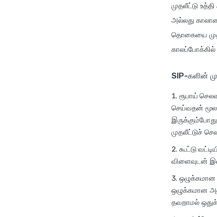
முதலீட்டு உத்
அல்லது காலாண்
தொகையை முதலீ
காலப்போக்கில்
SIP-களின் ம
ரூபாய் செல
செய்வதன் மூல
இருக்கும்போது
முதலீட்டுச் ச
கூட்டு வட்ட
விளைவுடன் இண
ஒழுக்கமான ச
ஒழுக்கமான அண
தவறாமல் ஒதுக்