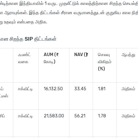
ிற்கான இந்தியாவில் 1 வருட முதலீட்டுக் காலத்திற்கான சிறந்த செயல
ை ஆராயுங்கள். இந்த திட்டங்கள் சீரான வருமானத்துடன் குறுகிய கால ந
 உதவும் என்பதை அறிக.
கான சிறந்த SIP திட்டங்கள்
ஃபண்ட்
AUM (₹
NAV (₹)
செலவு
ஆபத்து
வகை
கோடி)
விகிதம்
(%)
ப்
ஈக்விட்டி
16,132.50
33.45
1.81
அதிகம்
்டீஸ்
ிப்
ஈக்விட்டி
21,583.00
56.21
1.78
அதிகம்
ட்