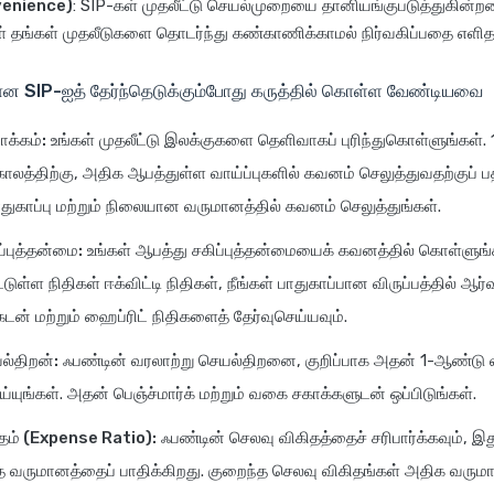
venience)
: SIP-கள் முதலீட்டு செயல்முறையை தானியங்குபடுத்துகின்ற
ள் தங்கள் முதலீடுகளை தொடர்ந்து கண்காணிக்காமல் நிர்வகிப்பதை எளித
கான SIP-ஐத் தேர்ந்தெடுக்கும்போது கருத்தில் கொள்ள வேண்டியவை
ோக்கம்:
உங்கள் முதலீட்டு இலக்குகளை தெளிவாகப் புரிந்துகொள்ளுங்கள். 
் காலத்திற்கு, அதிக ஆபத்துள்ள வாய்ப்புகளில் கவனம் செலுத்துவதற்குப் 
துகாப்பு மற்றும் நிலையான வருமானத்தில் கவனம் செலுத்துங்கள்.
ப்புத்தன்மை:
உங்கள் ஆபத்து சகிப்புத்தன்மையைக் கவனத்தில் கொள்ளுங்க
பட்டுள்ள நிதிகள் ஈக்விட்டி நிதிகள், நீங்கள் பாதுகாப்பான விருப்பத்தில் ஆ
கடன் மற்றும் ஹைப்ரிட் நிதிகளைத் தேர்வுசெய்யவும்.
ல்திறன்:
ஃபண்டின் வரலாற்று செயல்திறனை, குறிப்பாக அதன் 1-ஆண்ட
ெய்யுங்கள். அதன் பெஞ்ச்மார்க் மற்றும் வகை சகாக்களுடன் ஒப்பிடுங்கள்.
தம் (Expense Ratio):
ஃபண்டின் செலவு விகிதத்தைச் சரிபார்க்கவும், இத
த வருமானத்தைப் பாதிக்கிறது. குறைந்த செலவு விகிதங்கள் அதிக வரு