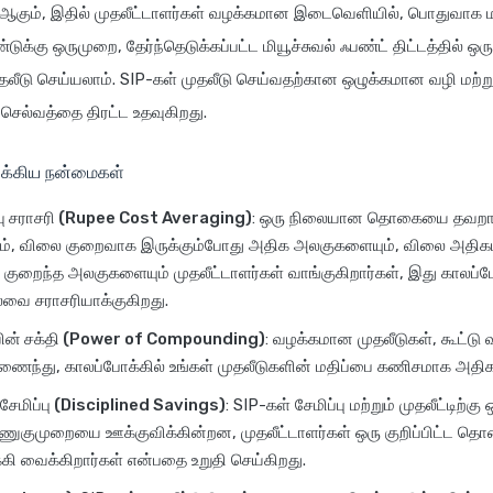
தி ஆகும், இதில் முதலீட்டாளர்கள் வழக்கமான இடைவெளியில், பொதுவாக 
டுக்கு ஒருமுறை, தேர்ந்தெடுக்கப்பட்ட மியூச்சுவல் ஃபண்ட் திட்டத்தில் 
டு செய்யலாம். SIP-கள் முதலீடு செய்வதற்கான ஒழுக்கமான வழி மற்று
 செல்வத்தை திரட்ட உதவுகிறது.
ுக்கிய நன்மைகள்
வு சராசரி (Rupee Cost Averaging)
: ஒரு நிலையான தொகையை தவறாமல
ம், விலை குறைவாக இருக்கும்போது அதிக அலகுகளையும், விலை அதி
 குறைந்த அலகுகளையும் முதலீட்டாளர்கள் வாங்குகிறார்கள், இது காலப்ப
ெலவை சராசரியாக்குகிறது.
ியின் சக்தி (Power of Compounding)
: வழக்கமான முதலீடுகள், கூட்டு வ
ைந்து, காலப்போக்கில் உங்கள் முதலீடுகளின் மதிப்பை கணிசமாக அதிகர
ேமிப்பு (Disciplined Savings)
: SIP-கள் சேமிப்பு மற்றும் முதலீட்டிற்கு 
ுகுமுறையை ஊக்குவிக்கின்றன, முதலீட்டாளர்கள் ஒரு குறிப்பிட்ட 
கி வைக்கிறார்கள் என்பதை உறுதி செய்கிறது.