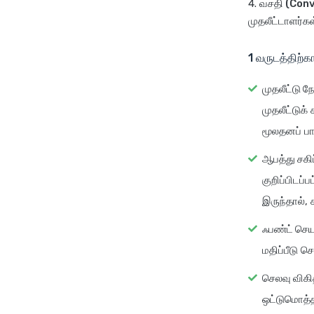
வசதி (Con
முதலீட்டாளர்க
1 வருடத்திற்
முதலீட்டு ந
முதலீட்டுக
மூலதனப் பா
ஆபத்து சகி
குறிப்பிடப்
இருந்தால், 
ஃபண்ட் செய
மதிப்பீடு ச
செலவு விகி
ஒட்டுமொத்