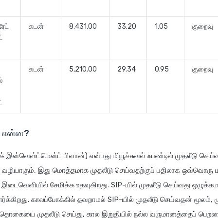
ரேட்
கடன்
8,431.00
33.20
1.05
குறைவு
்ட்
கடன்
5,210.00
29.34
0.95
குறைவு
்
ட்
் என்ன?
ிக் இன்வெஸ்ட்மென்ட் பிளான்) என்பது மியூச்சுவல் ஃபண்டில் முதலீடு செய
 வழியாகும், இது மொத்தமாக முதலீடு செய்வதற்குப் பதிலாக ஒவ்வொரு 
ால இடைவெளியில் சேமிக்க உதவுகிறது. SIP-யில் முதலீடு செய்வது ஒழுக்கமா
்க்கிறது. காலப்போக்கில் தவறாமல் SIP-யில் முதலீடு செய்வதன் மூலம், ம
்ட தொகையை முதலீடு செய்து, கால இறுதியில் நல்ல வருமானத்தைப் பெறலா