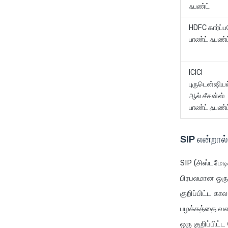
ஃபண்ட்
HDFC கார்ப்ப
பாண்ட் ஃபண
ICICI
புருடென்ஷியல
ஆல் சீசன்ஸ்
பாண்ட் ஃபண்
SIP என்றால
SIP (சிஸ்டமேட
பிரபலமான ஒரு
குறிப்பிட்ட க
பழக்கத்தை வளர
ஒரு குறிப்பிட