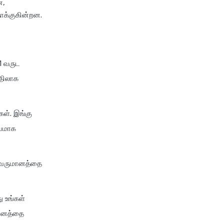
ன,
ாக்குகின்றன.
1 வருட
பதிலாக
ள். இங்கு
ர்வமாக
ு வருமானத்தை
ு உங்கள்
மானத்தை