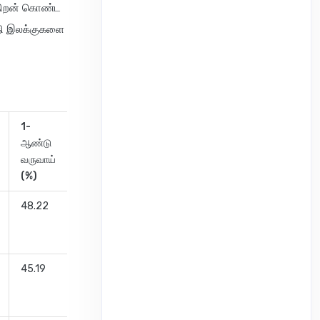
்திறன் கொண்ட
ிதி இலக்குகளை
1-
ஃபண்ட்
ஆண்டு
மேலாளர்
வருவாய்
(%)
48.22
சிராக்
சேத்தல்வாத்
45.19
ஜினேஷ்
கோபானி