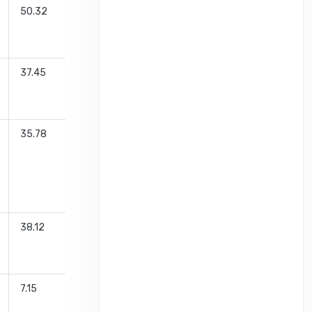
50.32
சந்தீப் பட்
37.45
பிரசாந்த்
ஜெயின்
35.78
சந்தீப் பட்
38.12
கௌரவ்
மிஸ்ரா
7.15
கரண் பகத்