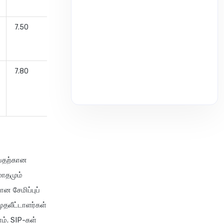
7.50
அனுபம்
ஜோஷி
7.80
பங்கஜ்
ஜெயின்
்வதற்கான
மாதமும்
ன சேமிப்புப்
ுதலீட்டாளர்கள்
ம். SIP-கள்