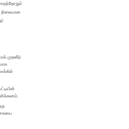
மாதந்தோறும்
ஒரு நிலையான
ம்
் முதலீடு
கமாக
ோக்கில்
ட்டியின்
ிக்கலாம்.
ஒரு
தொகையை