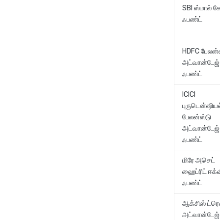
SBI ஸ்மால் கே
ஃபண்
HDFC பேலன்ஸ
அட்வான்டேஜ்
ஃபண்ட்
ICICI
புருடென்ஷியல
பேலன்ஸ்டு
அட்வான்டேஜ்
ஃபண்ட்
மிரே அசெட்
ஹைப்ரிட் ஈக்வ
ஃபண்ட்
ஆக்சிஸ் ட்ரெ
அட்வான்டேஜ்