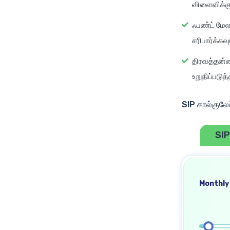
விளைவிக்கு
ஃபண்ட் மேல
சரிபார்க்க
திரவத்தன்ம
உறுதிப்படுத
SIP கால்குலேட
SIP
Monthly 