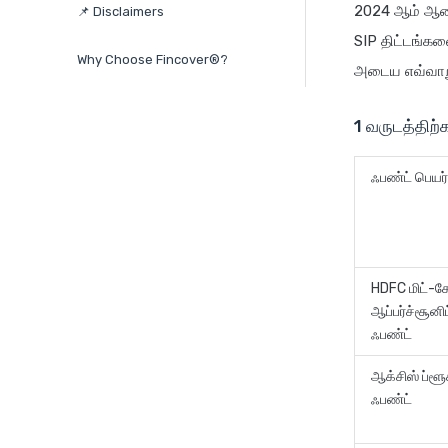
2024 ஆம் ஆண்ட
📌 Disclaimers
SIP திட்டங்கள
Why Choose Fincover®?
அடைய எவ்வாறு
1 வருடத்திற்
ஃபண்ட் பெயர்
HDFC மிட்-கே
ஆப்பர்ச்சூனிட
ஃபண்ட்
ஆக்சிஸ் ப்ளூச
ஃபண்