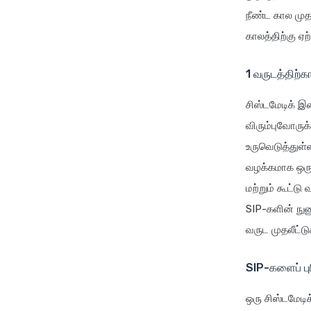
நீண்ட கால முதல
காலத்திற்கு ஏற
1 வருடத்திற்க
சிஸ்டமேடிக் இன
விரும்புவோருக
உருவெடுத்துள்ள
வழக்கமாக ஒரு
மற்றும் கூட்ட
SIP-களின் நுண
வருட முதலீட்ட
SIP-களைப் பு
ஒரு சிஸ்டமேடி