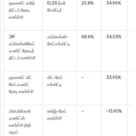
குவாண்ட் வரித்
ELSS (வரி
25.8%
34.96%
3
திட்டம் நேரடி
சேமிப்பு)
வளர்ச்சி
JM
ஃப்ளெக்ஸி-
68.6%
34.03%
2
ஃப்ளெக்ஸிகேப்
கேப் ஈக்விட்டி
ஃபண்ட் நேரடித்
திட்டம் வளர்ச்சி
குவாண்ட் மிட்
மிட்-கேப்
–
33.95%
3
கேப் ஃபண்ட்
ஈக்விட்டி
நேரடி வளர்ச்சி
அமெரிக்கன்
லார்ஜ்-கேப்
–
-13.90%
1
ஃபண்ட்ஸ்
வளர்ச்சி
வளர்ச்சி நிதி
ஆஃப்