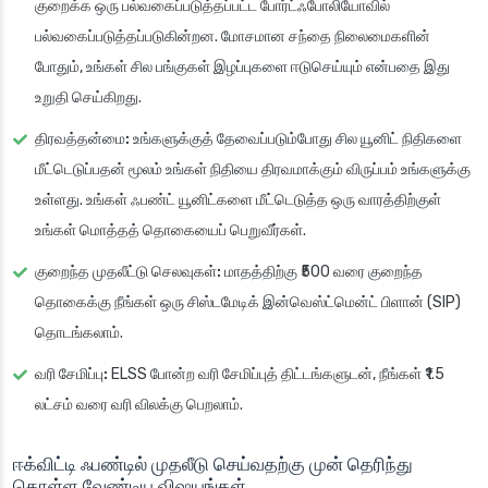
குறைக்க ஒரு பல்வகைப்படுத்தப்பட்ட போர்ட்ஃபோலியோவில்
பல்வகைப்படுத்தப்படுகின்றன. மோசமான சந்தை நிலைமைகளின்
போதும், உங்கள் சில பங்குகள் இழப்புகளை ஈடுசெய்யும் என்பதை இது
உறுதி செய்கிறது.
திரவத்தன்மை:
உங்களுக்குத் தேவைப்படும்போது சில யூனிட் நிதிகளை
மீட்டெடுப்பதன் மூலம் உங்கள் நிதியை திரவமாக்கும் விருப்பம் உங்களுக்கு
உள்ளது. உங்கள் ஃபண்ட் யூனிட்களை மீட்டெடுத்த ஒரு வாரத்திற்குள்
உங்கள் மொத்தத் தொகையைப் பெறுவீர்கள்.
குறைந்த முதலீட்டு செலவுகள்:
மாதத்திற்கு ₹500 வரை குறைந்த
தொகைக்கு நீங்கள் ஒரு சிஸ்டமேடிக் இன்வெஸ்ட்மென்ட் பிளான் (SIP)
தொடங்கலாம்.
வரி சேமிப்பு:
ELSS போன்ற வரி சேமிப்புத் திட்டங்களுடன், நீங்கள் ₹1.5
லட்சம் வரை வரி விலக்கு பெறலாம்.
ஈக்விட்டி ஃபண்டில் முதலீடு செய்வதற்கு முன் தெரிந்து
கொள்ள வேண்டிய விஷயங்கள்