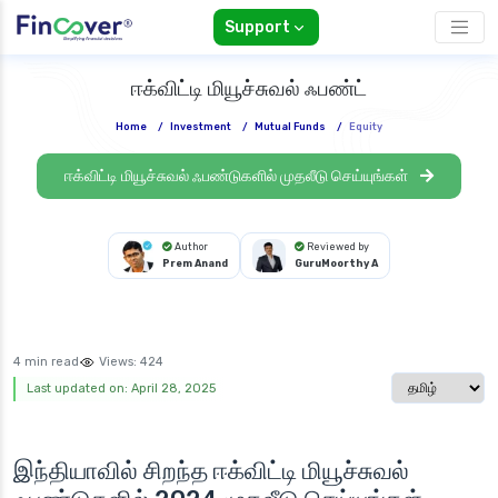
Support
ஈக்விட்டி மியூச்சுவல் ஃபண்ட்
Home
/
Investment
/
Mutual Funds
/
Equity
ஈக்விட்டி மியூச்சுவல் ஃபண்டுகளில் முதலீடு செய்யுங்கள்
Author
Reviewed by
Prem Anand
GuruMoorthy A
4 min read
Views:
424
Select langua
Last updated on: April 28, 2025
இந்தியாவில் சிறந்த
ஈக்விட்டி மியூச்சுவல்