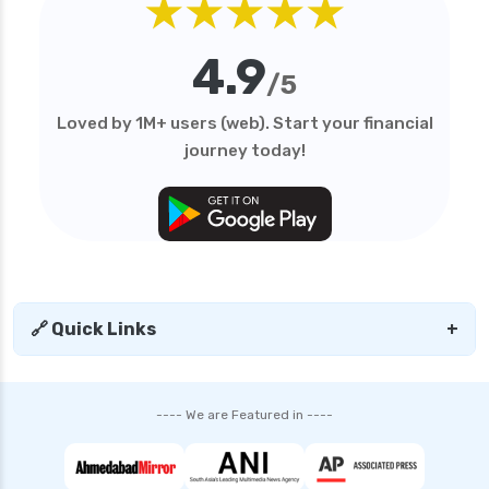
★★★★★
4.9
/5
Loved by 1M+ users (web). Start your financial
journey today!
🔗 Quick Links
+
---- We are Featured in ----