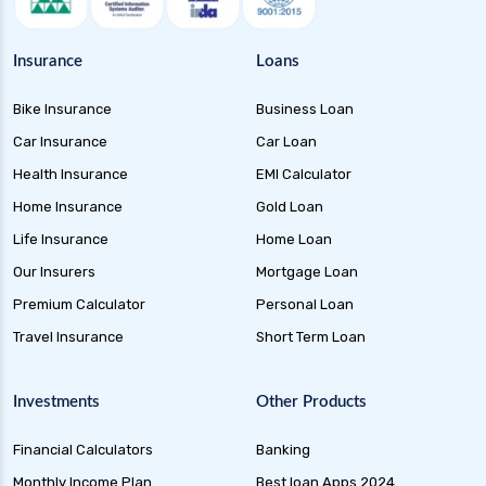
Insurance
Loans
Bike Insurance
Business Loan
Car Insurance
Car Loan
Health Insurance
EMI Calculator
Home Insurance
Gold Loan
Life Insurance
Home Loan
Our Insurers
Mortgage Loan
Premium Calculator
Personal Loan
Travel Insurance
Short Term Loan
Investments
Other Products
Financial Calculators
Banking
Monthly Income Plan
Best loan Apps 2024