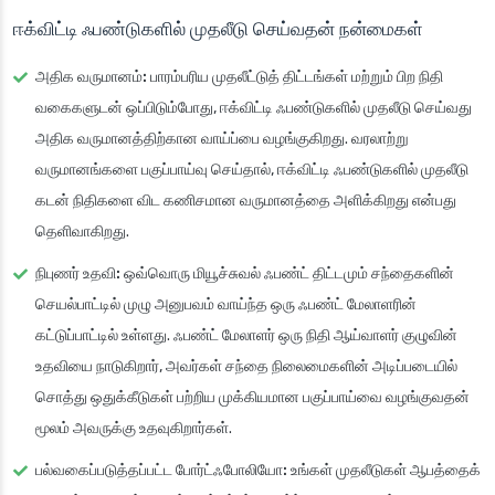
ஈக்விட்டி ஃபண்டுகளில் முதலீடு செய்வதன் நன்மைகள்
அதிக வருமானம்:
பாரம்பரிய முதலீட்டுத் திட்டங்கள் மற்றும் பிற நிதி
வகைகளுடன் ஒப்பிடும்போது, ஈக்விட்டி ஃபண்டுகளில் முதலீடு செய்வது
அதிக வருமானத்திற்கான வாய்ப்பை வழங்குகிறது. வரலாற்று
வருமானங்களை பகுப்பாய்வு செய்தால், ஈக்விட்டி ஃபண்டுகளில் முதலீடு
கடன் நிதிகளை விட கணிசமான வருமானத்தை அளிக்கிறது என்பது
தெளிவாகிறது.
நிபுணர் உதவி:
ஒவ்வொரு மியூச்சுவல் ஃபண்ட் திட்டமும் சந்தைகளின்
செயல்பாட்டில் முழு அனுபவம் வாய்ந்த ஒரு ஃபண்ட் மேலாளரின்
கட்டுப்பாட்டில் உள்ளது. ஃபண்ட் மேலாளர் ஒரு நிதி ஆய்வாளர் குழுவின்
உதவியை நாடுகிறார், அவர்கள் சந்தை நிலைமைகளின் அடிப்படையில்
சொத்து ஒதுக்கீடுகள் பற்றிய முக்கியமான பகுப்பாய்வை வழங்குவதன்
மூலம் அவருக்கு உதவுகிறார்கள்.
பல்வகைப்படுத்தப்பட்ட போர்ட்ஃபோலியோ:
உங்கள் முதலீடுகள் ஆபத்தைக்