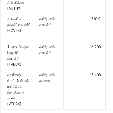
அமெரிக்கா
(AGTHX)
ஃபிடிலிட்டி
லார்ஜ்-கேப்
–
-17.10%
1
காண்ட்ராஃபண்ட்
வளர்ச்சி
(FCNTX)
T. ரோவ் ப்ரைஸ்
லார்ஜ்-கேப்
–
-16.20%
1
ப்ளூ சிப்
வளர்ச்சி
வளர்ச்சி
(TRBCX)
வான்கார்ட்
லார்ஜ்-கேப்
–
-13.40%
1
டோட்டல் ஸ்டாக்
கலவை
மார்க்கெட்
இன்டெக்ஸ்
ஃபண்ட்
(VTSAX)