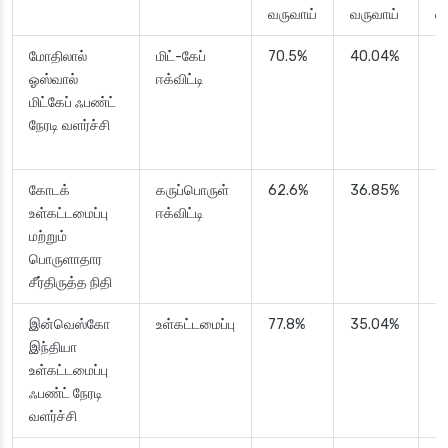
வருவாய்
வருவாய்
வ
மோதிலால்
மிட்-கேப்
70.5%
40.04%
3
ஓஸ்வால்
ஈக்விட்டி
மிட்கேப் ஃபண்ட்
நேரடி வளர்ச்சி
கோடக்
கருப்பொருள்
62.6%
36.85%
3
உள்கட்டமைப்பு
ஈக்விட்டி
மற்றும்
பொருளாதார
சீர்திருத்த நிதி
இன்வெஸ்கோ
உள்கட்டமைப்பு
77.8%
35.04%
3
இந்தியா
உள்கட்டமைப்பு
ஃபண்ட் நேரடி
வளர்ச்சி