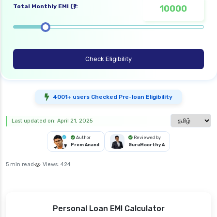
Total Monthly EMI (₹):
Check Eligibility
4001+ users Checked Pre-loan Eligibility
Select langua
Last updated on: April 21, 2025
Author
Reviewed by
Prem Anand
GuruMoorthy A
5 min read
Views:
424
Personal Loan EMI Calculator