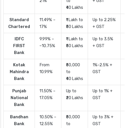
21%
to
+ GST
₹40 Lakhs
Standard
11.49% –
₹1 Lakh to
Up to 2.25%
4
Chartered
17%
₹50 Lakhs
+ GST
IDFC
9.99% –
₹1 Lakh to
Up to 3.5%
2
FIRST
~10.75%
₹50 Lakhs
+ GST
Bank
Kotak
From
₹50,000
1%–2.5% +
2
Mahindra
10.99%
to
GST
Bank
₹40 Lakhs
Punjab
11.50% –
Up to
Up to 1% +
2
National
17.05%
₹20 Lakhs
GST
Bank
Bandhan
10.50% –
₹50,000
Up to 3% +
4
Bank
12.55%
to
GST