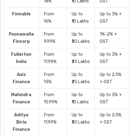
18%
₹10 Lakhs
GST
Finnable
From
Up to
Up to 3% +
16%
₹10 Lakhs
GST
Poonawalla
From
Up to
1%–2% +
Fincorp
9.99%
₹30 Lakhs
GST
Fullerton
From
Up to
Up to 3% +
India
11.99%
₹25 Lakhs
GST
Axis
From
Up to
Up to 2.5%
Finance
13%
₹25 Lakhs
+ GST
Mahindra
From
Up to
Up to 3% +
Finance
10.99%
₹10 Lakhs
GST
Aditya
From
Up to
Up to 2.5%
Birla
11.99%
₹50 Lakhs
+ GST
Finance