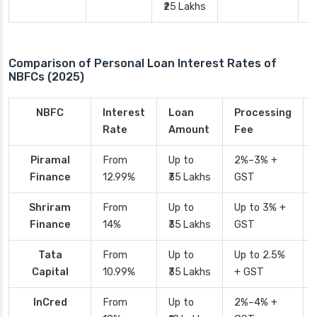
₹25 Lakhs
Comparison of Personal Loan Interest Rates of
NBFCs (2025)
NBFC
Interest
Loan
Processing
Rate
Amount
Fee
Piramal
From
Up to
2%–3% +
Finance
12.99%
₹35 Lakhs
GST
Shriram
From
Up to
Up to 3% +
Finance
14%
₹35 Lakhs
GST
Tata
From
Up to
Up to 2.5%
Capital
10.99%
₹35 Lakhs
+ GST
InCred
From
Up to
2%–4% +