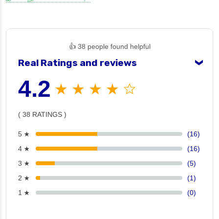
👍 38 people found helpful
Real Ratings and reviews
❯
4.2
★ ★ ★ ★ ☆
( 38 RATINGS )
5 ★
(16)
4 ★
(16)
3 ★
(5)
2 ★
(1)
1 ★
(0)