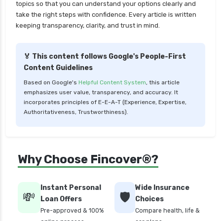
personal loan for marriage
topics so that you can understand your options clearly and
take the right steps with confidence. Every article is written
personal loan for nri
keeping transparency, clarity, and trust in mind.
personal loan for pensioners
personal loan for salaried individuals
🏅 This content follows Google's People-First
Content Guidelines
personal loan for self employed
Based on Google's
Helpful Content System
, this article
personal loan in 10 minutes
emphasizes user value, transparency, and accuracy. It
personal loan in andhra pradesh
incorporates principles of E-E-A-T (Experience, Expertise,
Authoritativeness, Trustworthiness).
personal loan in bangalore
personal loan in chennai
personal loan in cochin
Why Choose Fincover®?
personal loan in coimbatore
personal loan in delhi
Instant Personal
Wide Insurance
💸
🛡️
personal loan in hyderabad
Loan Offers
Choices
Pre-approved & 100%
Compare health, life &
personal loan in karnataka