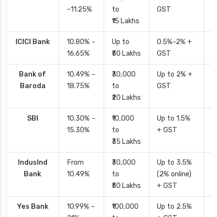
~11.25%
to
GST
₹15 Lakhs
ICICI Bank
10.80% –
Up to
0.5%–2% +
2
16.65%
₹50 Lakhs
GST
Bank of
10.49% –
₹30,000
Up to 2% +
4
Baroda
18.75%
to
GST
₹20 Lakhs
SBI
10.30% –
₹10,000
Up to 1.5%
2
15.30%
to
+ GST
d
₹35 Lakhs
IndusInd
From
₹30,000
Up to 3.5%
2
Bank
10.49%
to
(2% online)
₹50 Lakhs
+ GST
Yes Bank
10.99% –
₹100,000
Up to 2.5%
2