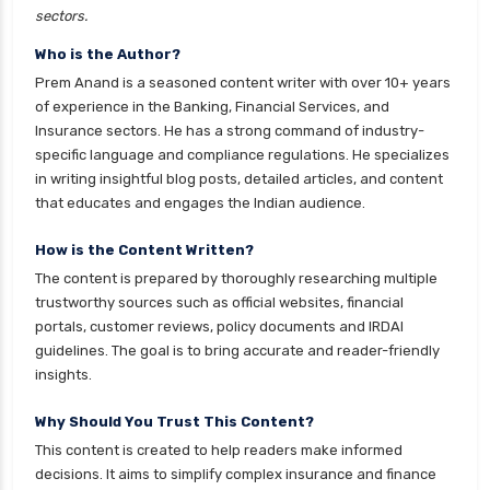
sectors.
personal loan eligibility icici
Who is the Author?
personal loan eligibility idfc
Prem Anand is a seasoned content writer with over 10+ years
personal loan eligibility incred
of experience in the Banking, Financial Services, and
Insurance sectors. He has a strong command of industry-
personal loan eligibility indusind bank
specific language and compliance regulations. He specializes
personal loan eligibility kotak
in writing insightful blog posts, detailed articles, and content
that educates and engages the Indian audience.
personal loan eligibility shriram
personal loan eligibility tata capital
How is the Content Written?
The content is prepared by thoroughly researching multiple
personal loan eligibility yes bank
trustworthy sources such as official websites, financial
personal loan for ca
portals, customer reviews, policy documents and IRDAI
guidelines. The goal is to bring accurate and reader-friendly
personal loan for defence personnel
insights.
personal loan for doctors
Why Should You Trust This Content?
personal loan for home renovation
This content is created to help readers make informed
personal loan for it professionals
decisions. It aims to simplify complex insurance and finance