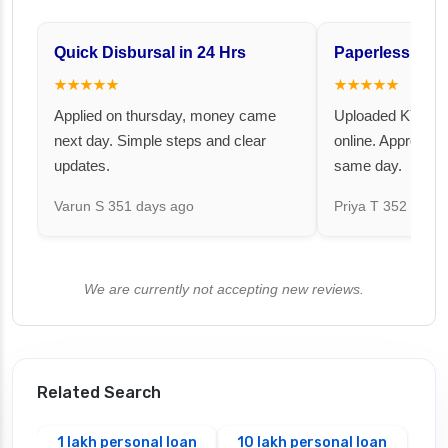
Quick Disbursal in 24 Hrs
Paperless and 
★★★★★
★★★★★
Applied on thursday, money came
Uploaded KYC an
next day. Simple steps and clear
online. Approval 
updates.
same day.
Varun S
351 days ago
Priya T
352 days 
We are currently not accepting new reviews.
Related Search
1 lakh personal loan
10 lakh personal loan