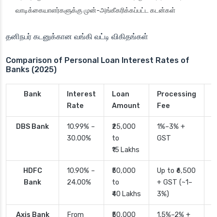
வாடிக்கையாளர்களுக்கு முன்-அங்கீகரிக்கப்பட்ட கடன்கள்
தனிநபர் கடனுக்கான வங்கி வட்டி விகிதங்கள்
Comparison of Personal Loan Interest Rates of
Banks (2025)
Bank
Interest
Loan
Processing
P
Rate
Amount
Fee
T
DBS Bank
10.99% –
₹25,000
1%–3% +
2
30.00%
to
GST
₹15 Lakhs
HDFC
10.90% –
₹50,000
Up to ₹6,500
2
Bank
24.00%
to
+ GST (~1–
₹40 Lakhs
3%)
Axis Bank
From
₹50,000
1.5%–2% +
2