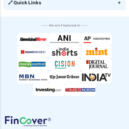
sbi personal loan interest rates
🔗 Quick Links
+
shriram finance personal loan interest rate
smfg india personal loan interest rate
---- We are Featured in ----
tata capital personal loan interest rate
top 10 Personal loan apps
what is a personal loan