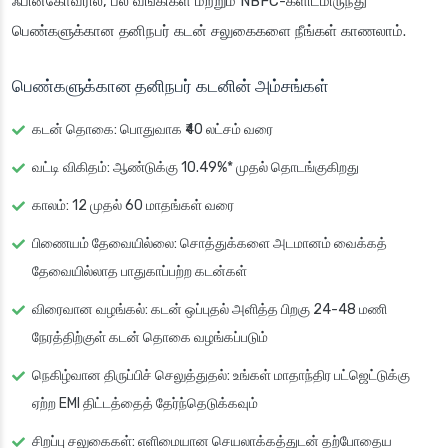
ஃபின்கோவரில், பல வங்கிகள் மற்றும் NBFC-களிடமிருந்து
பெண்களுக்கான தனிநபர் கடன் சலுகைகளை நீங்கள் காணலாம்.
பெண்களுக்கான தனிநபர் கடனின் அம்சங்கள்
கடன் தொகை
: பொதுவாக ₹40 லட்சம் வரை
வட்டி விகிதம்
: ஆண்டுக்கு 10.49%* முதல் தொடங்குகிறது
காலம்
: 12 முதல் 60 மாதங்கள் வரை
பிணையம் தேவையில்லை
: சொத்துக்களை அடமானம் வைக்கத்
தேவையில்லாத பாதுகாப்பற்ற கடன்கள்
விரைவான வழங்கல்
: கடன் ஒப்புதல் அளித்த பிறகு 24-48 மணி
நேரத்திற்குள் கடன் தொகை வழங்கப்படும்
நெகிழ்வான திருப்பிச் செலுத்துதல்
: உங்கள் மாதாந்திர பட்ஜெட்டுக்கு
ஏற்ற EMI திட்டத்தைத் தேர்ந்தெடுக்கவும்
சிறப்பு சலுகைகள்
: எளிமையான செயலாக்கத்துடன் தற்போதைய