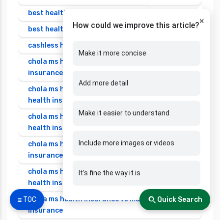
best health insurance individual
×
How could we improve this article?
best health insurance senior citizen
cashless health insurance
Make it more concise
chola ms health insurance vs cignattk health
insurance
Add more detail
chola ms health insurance vs edelweiss general
health insurance
Make it easier to understand
chola ms health insurance vs future generali
health insurance
Include more images or videos
chola ms health insurance vs go digit health
insurance
chola ms health insurance vs liberty general
It's fine the way it is
health insurance
chola ms health insurance vs magma hdi health
☰ TOC
Quick Search
insurance