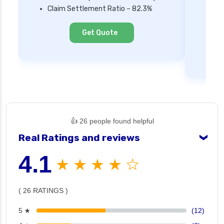
Mi
Claim Settlement Ratio – 82.3%
Ne
Cl
Get Quote
👍 26 people found helpful
Real Ratings and reviews
❯
4.1
★ ★ ★ ★ ☆
( 26 RATINGS )
5 ★
(12)