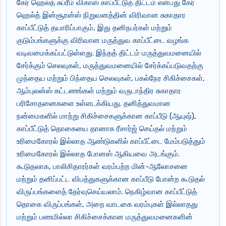
கேர் ஹெல்த் சுப்ரீம் விகாஸ் காப்பீட்டுத் திட்டம் என்பது கேர்
ஹெல்த் இன்சூரன்ஸ் நிறுவனத்தின் விரிவான சுகாதார
காப்பீட்டுத் தயாரிப்பாகும், இது தனிநபர்கள் மற்றும்
குடும்பங்களுக்கு விரிவான மருத்துவ காப்பீட்டை வழங்க
வடிவமைக்கப்பட்டுள்ளது. இந்தத் திட்டம் மருத்துவமனையில்
சேர்க்கும் செலவுகள், மருத்துவமனையில் சேர்க்கப்படுவதற்கு
முந்தைய மற்றும் பிந்தைய செலவுகள், பகல்நேர சிகிச்சைகள்,
ஆம்புலன்ஸ் கட்டணங்கள் மற்றும் வருடாந்திர சுகாதார
பரிசோதனைகளை உள்ளடக்கியது. தனித்துவமான
நன்மைகளில் மாற்று சிகிச்சைகளுக்கான காப்பீடு (ஆயுஷ்),
காப்பீட்டுத் தொகையை தானாக ரீசார்ஜ் செய்தல் மற்றும்
உரிமைகோரல் இல்லாத ஆண்டுகளில் காப்பீட்டை மேம்படுத்தும்
உரிமைகோரல் இல்லாத போனஸ் ஆகியவை அடங்கும்.
கூடுதலாக, பாலிசிதாரர்கள் வரம்பற்ற மின்-ஆலோசனை
மற்றும் தனிப்பட்ட விபத்துகளுக்கான காப்பீடு போன்ற கூடுதல்
விருப்பங்களைத் தேர்வுசெய்யலாம். நெகிழ்வான காப்பீட்டுத்
தொகை விருப்பங்கள், அறை வாடகை வரம்புகள் இல்லாதது
மற்றும் பணமில்லா சிகிச்சைக்கான மருத்துவமனைகளின்