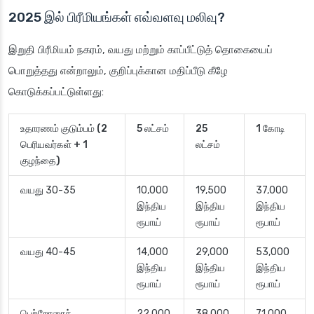
2025 இல் பிரீமியங்கள் எவ்வளவு மலிவு?
இறுதி பிரீமியம் நகரம், வயது மற்றும் காப்பீட்டுத் தொகையைப்
பொறுத்தது என்றாலும், குறிப்புக்கான மதிப்பீடு கீழே
கொடுக்கப்பட்டுள்ளது:
உதாரணம் குடும்பம் (2
5 லட்சம்
25
1 கோடி
பெரியவர்கள் + 1
லட்சம்
குழந்தை)
வயது 30-35
10,000
19,500
37,000
இந்திய
இந்திய
இந்திய
ரூபாய்
ரூபாய்
ரூபாய்
வயது 40-45
14,000
29,000
53,000
இந்திய
இந்திய
இந்திய
ரூபாய்
ரூபாய்
ரூபாய்
பெற்றோரைச்
22,000
38,000
71,000