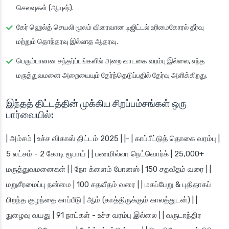
செலவுகள் (ஆயுஷ்).
கேர் ஹெல்த் செயலி மூலம் விரைவான டிஜிட்டல் உரிமைகோரல் தீர்வு
மற்றும் தொந்தரவு இல்லாத ஆதரவு.
பெரும்பாலான சந்தர்ப்பங்களில் அறை வாடகை வரம்பு இல்லை, எந்த
மருத்துவமனை அறையையும் தேர்ந்தெடுப்பதில் தேர்வு அளிக்கிறது.
இந்தத் திட்டத்தின் முக்கிய சிறப்பம்சங்கள் ஒரு
பார்வையில்:
| அம்சம் | உச்ச விகாஸ் திட்டம் 2025 | |- | காப்பீட்டுத் தொகை வரம்பு |
5 லட்சம் - 2 கோடி ரூபாய் | | பணமில்லா நெட்வொர்க் | 25,000+
மருத்துவமனைகள் | | நோ க்ளைம் போனஸ் | 150 சதவீதம் வரை | |
மறுசீரமைப்பு நன்மை | 100 சதவீதம் வரை | | மகப்பேறு & புதிதாகப்
பிறந்த குழந்தை காப்பீடு | ஆம் (காத்திருக்கும் காலத்துடன்) | |
நுழைவு வயது | 91 நாட்கள் - உச்ச வரம்பு இல்லை | | வருடாந்திர