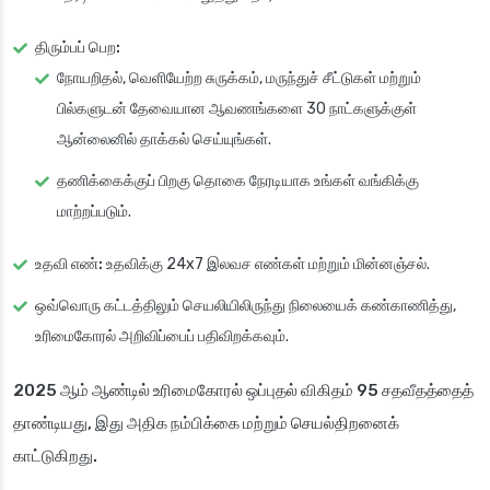
திரும்பப் பெற:
நோயறிதல், வெளியேற்ற சுருக்கம், மருந்துச் சீட்டுகள் மற்றும்
பில்களுடன் தேவையான ஆவணங்களை 30 நாட்களுக்குள்
ஆன்லைனில் தாக்கல் செய்யுங்கள்.
தணிக்கைக்குப் பிறகு தொகை நேரடியாக உங்கள் வங்கிக்கு
மாற்றப்படும்.
உதவி எண்:
உதவிக்கு 24x7 இலவச எண்கள் மற்றும் மின்னஞ்சல்.
ஒவ்வொரு கட்டத்திலும் செயலியிலிருந்து நிலையைக் கண்காணித்து,
உரிமைகோரல் அறிவிப்பைப் பதிவிறக்கவும்.
2025 ஆம் ஆண்டில் உரிமைகோரல் ஒப்புதல் விகிதம் 95 சதவீதத்தைத்
தாண்டியது, இது அதிக நம்பிக்கை மற்றும் செயல்திறனைக்
காட்டுகிறது.