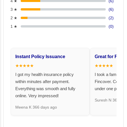
4 ★
(6)
3 ★
(6)
2 ★
(2)
1 ★
(0)
Instant Policy Issuance
Great for Famil
★★★★★
★★★★★
I got my health insurance policy
I took a family fl
within minutes after payment.
Fincover. Covere
Everything was smooth and fully
under one premiu
online. Very impressed!
Suresh N
367 day
Meena K
366 days ago