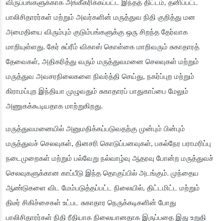
விருப்பங்களுக்காக அங்கீகரிக்கப்பட்ட இந்தத் திட்டம், தனிப்பட்ட
பாலிசிதாரர்கள் மற்றும் அவர்களின் மருத்துவ நிதி குறித்து மன
அமைதியை விரும்பும் குடும்பங்களுக்கு ஒரு சிறந்த தேர்வாக
மாறியுள்ளது. கேர் சுப்ரீம் விகாஸ் கொள்கை மாறிவரும் சுகாதாரத்
தேவைகள், அதிகரித்து வரும் மருத்துவமனை செலவுகள் மற்றும்
மருத்துவ அவசரநிலைகளை நிவர்த்தி செய்து, நகர்ப்புற மற்றும்
கிராமப்புற இந்தியா முழுவதும் சுகாதாரப் பாதுகாப்பை மேலும்
அணுகக்கூடியதாக மாற்றுகிறது.
மருத்துவமனையில் அனுமதிக்கப்படுவதற்கு முன்பும் பின்பும்
மருத்துவச் செலவுகள், தினசரி கொடுப்பனவுகள், பகல்நேர பராமரிப்பு
நடைமுறைகள் மற்றும் பல்வேறு நல்வாழ்வு ஆதரவு போன்ற மருத்துவச்
செலவுகளுக்கான காப்பீடு இந்த தொகுப்பில் அடங்கும். முந்தைய
ஆண்டுகளை விட மேம்படுத்தப்பட்ட நிலையில், திட்டமிட்ட மற்றும்
திடீர் சிகிச்சைகள் உட்பட சுகாதார நெருக்கடிகளின் போது
பாலிசிதாரர்கள் நிதி ரீதியாக நிலையானதாக இருப்பதை இது உறுதி