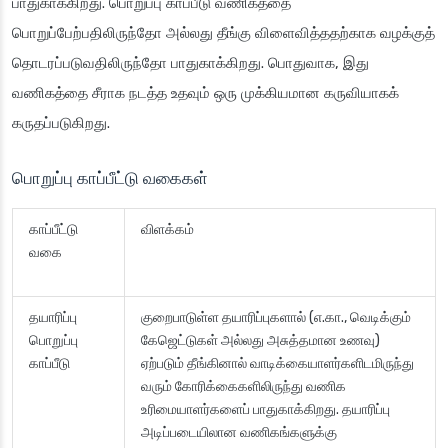
பாதுகாக்கிறது. பொறுப்பு காப்பீடு வணிகத்தை
பொறுப்பேற்பதிலிருந்தோ அல்லது தீங்கு விளைவித்ததற்காக வழக்குத்
தொடரப்படுவதிலிருந்தோ பாதுகாக்கிறது. பொதுவாக, இது
வணிகத்தை சீராக நடத்த உதவும் ஒரு முக்கியமான கருவியாகக்
கருதப்படுகிறது.
பொறுப்பு காப்பீட்டு வகைகள்
காப்பீட்டு
விளக்கம்
வகை
தயாரிப்பு
குறைபாடுள்ள தயாரிப்புகளால் (எ.கா., வெடிக்கும்
பொறுப்பு
கேஜெட்டுகள் அல்லது அசுத்தமான உணவு)
காப்பீடு
ஏற்படும் தீங்கினால் வாடிக்கையாளர்களிடமிருந்து
வரும் கோரிக்கைகளிலிருந்து வணிக
உரிமையாளர்களைப் பாதுகாக்கிறது. தயாரிப்பு
அடிப்படையிலான வணிகங்களுக்கு