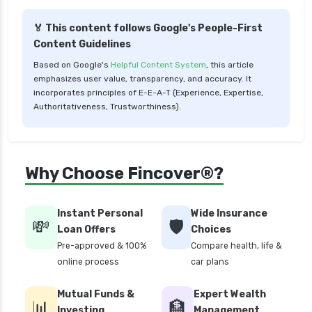
🏅 This content follows Google's People-First
Content Guidelines
Based on Google's
Helpful Content System
, this article
emphasizes user value, transparency, and accuracy. It
incorporates principles of E-E-A-T (Experience, Expertise,
Authoritativeness, Trustworthiness).
Why Choose Fincover®?
Instant Personal
Wide Insurance
💸
🛡️
Loan Offers
Choices
Pre-approved & 100%
Compare health, life &
online process
car plans
Mutual Funds &
Expert Wealth
📊
🏦
Investing
Management