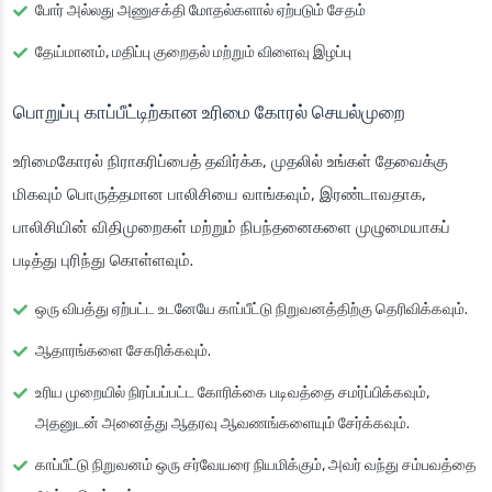
போர் அல்லது அணுசக்தி மோதல்களால் ஏற்படும் சேதம்
தேய்மானம், மதிப்பு குறைதல் மற்றும் விளைவு இழப்பு
பொறுப்பு காப்பீட்டிற்கான உரிமை கோரல் செயல்முறை
உரிமைகோரல் நிராகரிப்பைத் தவிர்க்க, முதலில் உங்கள் தேவைக்கு
மிகவும் பொருத்தமான பாலிசியை வாங்கவும், இரண்டாவதாக,
பாலிசியின் விதிமுறைகள் மற்றும் நிபந்தனைகளை முழுமையாகப்
படித்து புரிந்து கொள்ளவும்.
ஒரு விபத்து ஏற்பட்ட உடனேயே காப்பீட்டு நிறுவனத்திற்கு தெரிவிக்கவும்.
ஆதாரங்களை சேகரிக்கவும்.
உரிய முறையில் நிரப்பப்பட்ட கோரிக்கை படிவத்தை சமர்ப்பிக்கவும்,
அதனுடன் அனைத்து ஆதரவு ஆவணங்களையும் சேர்க்கவும்.
காப்பீட்டு நிறுவனம் ஒரு சர்வேயரை நியமிக்கும், அவர் வந்து சம்பவத்தை