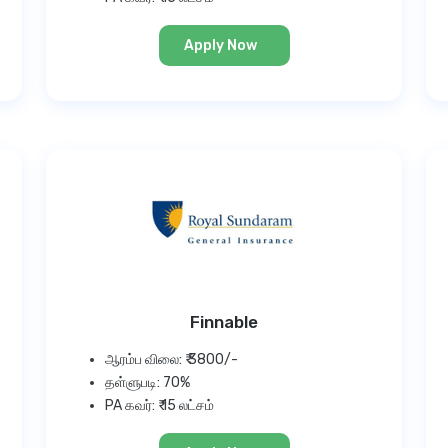
Apply Now
Finnable
ஆரம்ப விலை: ₹ 3800/-
தள்ளுபடி: 70%
PA கவர்: ₹ 15 லட்சம்