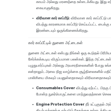
காயம் அல்லது மரணத்தை உள்ளடக்கியது. இது 
கையாளுகிறது.
விரிவான கார் காப்பீடு
: விரிவான கார் காப்பீட்டு 
விபத்து காரணமாக காப்பீடு செய்யப்பட்ட பைக்கு
இரண்டையும் ஒருங்கிணைக்கிறது.
கார் காப்பீட்டில் துணை அட்டைகள்
துணை அட்டைகள் என்பது நீங்கள் ஒரு கூடுதல் பிரீமியம் 
சேர்க்கக்கூடிய விருப்பமான பலன்கள். இந்த அட்டைகள் ந
பழுதுபார்ப்புகள் அல்லது அவசரநிலைகளின் போது உங
என்றாலும், அவை நிஜ வாழ்க்கை சூழ்நிலைகளில் மதிப்ப
பாலிசியை மிகவும் பயனுள்ளதாகவும் விரிவானதாகவும் 
Consumables Cover
விபத்து ஏற்பட்ட பிறகு ப
போன்ற நுகர்பொருட்களை மாற்றுவதற்கான செலவ
Engine Protection Cover
நீர் உட்புகுதல்
கியர்பாக்ஸுக்கு ஏற்படும் சேதத்தை உள்ளடக்கியது