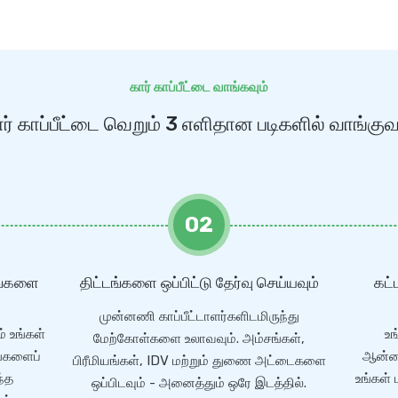
கார் காப்பீட்டை வாங்கவும்
ர் காப்பீட்டை வெறும் 3 எளிதான படிகளில் வாங்கு
02
ரங்களை
திட்டங்களை ஒப்பிட்டு தேர்வு செய்யவும்
கட்
முன்னணி காப்பீட்டாளர்களிடமிருந்து
ம் உங்கள்
உங
மேற்கோள்களை உலாவவும். அம்சங்கள்,
ங்களைப்
ஆன்லை
பிரீமியங்கள், IDV மற்றும் துணை அட்டைகளை
ந்த
உங்கள்
ஒப்பிடவும் - அனைத்தும் ஒரே இடத்தில்.