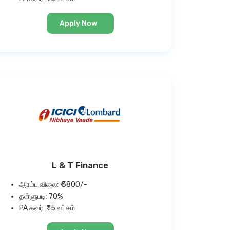
Apply Now
L & T Finance
ஆரம்ப விலை: ₹ 3800/-
தள்ளுபடி: 70%
PA கவர்: ₹ 15 லட்சம்