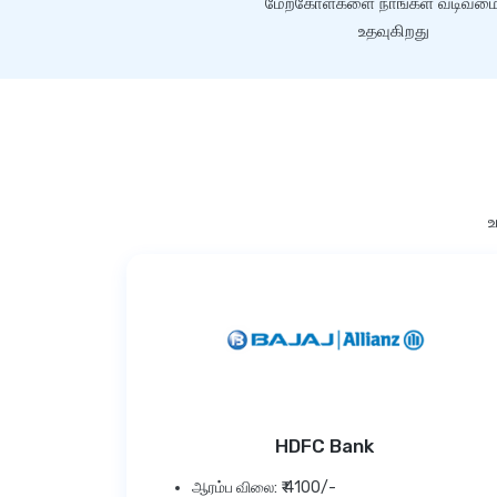
மேற்கோள்களை நாங்கள் வடிவமை
உதவுகிறது
உ
HDFC Bank
ஆரம்ப விலை: ₹ 4100/-