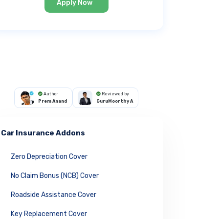
Apply Now
Author
Reviewed by
Prem Anand
GuruMoorthy A
Car Insurance Addons
Zero Depreciation Cover
No Claim Bonus (NCB) Cover
Roadside Assistance Cover
Key Replacement Cover