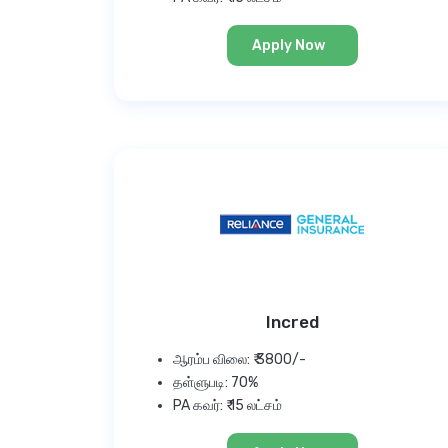
Apply Now
Incred
ஆரம்ப விலை: ₹ 3800/-
தள்ளுபடி: 70%
PA கவர்: ₹ 15 லட்சம்