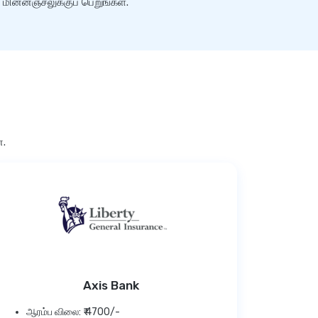
மின்னஞ்சலுக்குப் பெறுங்கள்.
ன.
Axis Bank
ஆரம்ப விலை: ₹ 4700/-