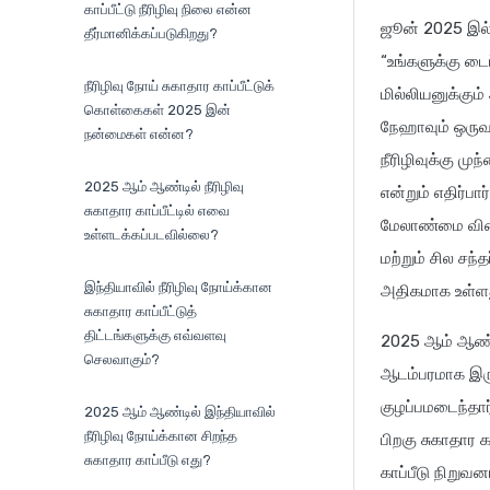
காப்பீட்டு நீரிழிவு நிலை என்ன
ஜூன் 2025 இல்
தீர்மானிக்கப்படுகிறது?
“உங்களுக்கு டை
நீரிழிவு நோய் சுகாதார காப்பீட்டுக்
மில்லியனுக்கும
கொள்கைகள் 2025 இன்
நேஹாவும் ஒருவர
நன்மைகள் என்ன?
நீரிழிவுக்கு ம
2025 ஆம் ஆண்டில் நீரிழிவு
என்றும் எதிர்பார
சுகாதார காப்பீட்டில் எவை
மேலாண்மை விலை 
உள்ளடக்கப்படவில்லை?
மற்றும் சில சந
இந்தியாவில் நீரிழிவு நோய்க்கான
அதிகமாக உள்ளத
சுகாதார காப்பீட்டுத்
திட்டங்களுக்கு எவ்வளவு
2025 ஆம் ஆண்டு
செலவாகும்?
ஆடம்பரமாக இரு
குழப்பமடைந்தார
2025 ஆம் ஆண்டில் இந்தியாவில்
நீரிழிவு நோய்க்கான சிறந்த
பிறகு சுகாதார 
சுகாதார காப்பீடு எது?
காப்பீடு நிறுவ