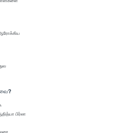
compare health insurance
நோயாளிகளை
plans
cost of 20 lakh health
insurance
 ஆரோக்கிய
covid 19 health insurance
critical illness health insurance
critical illness health insurance
india
்துவ
edelweiss health insurance
family health insurance
free look period for health
யாவை?
insurance
க
future generali aarogya bima
insurance plan
ஆதித்யா பிர்லா
future generali criticare
insurance plan
ிலரை