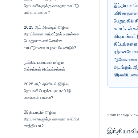
இந்தியாவில்
நோயாளிகளுக்கு சுகாதார காப்பீடு
என்றால் என்ன?
பரிசோதனைகள
பெறுவதில் ச
2025 ஆம் ஆண்டில் நீரிழிவு
காலங்கள் உ
நோய்க்கான காப்பீட்டுக் கொள்கை
விஷயங்கள் இத
பொதுவாக என்னென்ன
திட்டங்களை 
காப்பீடுகளை வழங்க வேண்டும்?
ஏற்கனவே கண்
ஆலோசனை மற்
முக்கிய பண்புகள் மற்றும்
அடங்கும். 
அம்சங்கள் சிறப்பம்சங்கள்
நிர்வகிப்பத
2025 ஆம் ஆண்டில் நீரிழிவு
நோயாளி பெறக்கூடிய காப்பீடு
வகைகள் யாவை?
இந்தியாவில் நீரிழிவு
1 min read
View
நோயாளிகளுக்கு சுகாதார காப்பீடு
சாத்தியமா?
இந்தியாவி