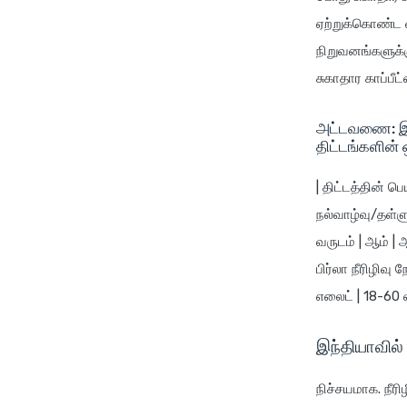
ஏற்றுக்கொண்ட வ
நிறுவனங்களுக்கு
சுகாதார காப்பீ
அட்டவணை: இந்
திட்டங்களின் ஒ
| திட்டத்தின் ப
நல்வாழ்வு/தள்ள
வருடம் | ஆம் | ஆ
பிர்லா நீரிழிவு
எலைட் | 18-60 வ
இந்தியாவில்
நிச்சயமாக. நீர