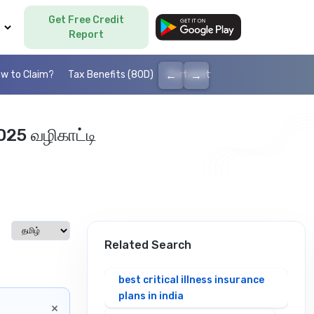
Get Free Credit
Language
Report
←
→
w to Claim?
Tax Benefits (80D)
Portability
Cashless health I
025 வழிகாட்டி
Select language
Related Search
best critical illness insurance
plans in india
×