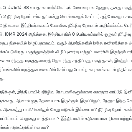
, டெல்லியில் 38 வயதான மார்க்கெட்டிங் மேலாளரான நேஹா, தனது மருத்த
ப் 2 நீரிழிவு நோய் உள்ளது” என்று சொல்வதைக் கேட்டார். தற்போதைய கால
் அதிகமான இந்தியர்களைப் போலவே, நீரிழிவு நோயால் பாதிக்கப்பட்ட பெர
். ICMR 2024 அறிக்கை, இந்தியாவில் 8 பெரியவர்களில் ஒருவர் நீரிழிவு
ுந்தைய நிலையில் இருப்பதாகவும், வரும் ஆண்டுகளில் இந்த எண்ணிக்கை அத
்க்கப்படுகிறது. மருத்துவத்தின் விழிப்புணர்வு மற்றும் வளர்ச்சி இருந்தபோதி
உயர்ந்தது. மருத்துவரைத் தொடர்ந்து சந்திப்பது, மருந்துகள், இரத்த
்தர்ப்பங்களில் மருத்துவமனையில் சேர்ப்பது போன்ற காரணங்களால் நிதிச் சு
ு.
க்குள், இந்தியாவில் நீரிழிவு நோயாளிகளுக்கான சுகாதார காப்பீடு இன
க்காது, ஆனால் ஒரு தேவையாக இருக்கும். இருப்பினும், நேஹா இந்த ச
். அனைத்து பாலிசிகளிலும் வேறுபாடுகள் இல்லையா? நீரிழிவு நோய் கண்
காப்பீட்டைப் பெறுவது சாத்தியமா? இந்தியாவில் கடுமையான நிலை மற்றும
னங்கள் ஈடுகட்டுகின்றனவா?