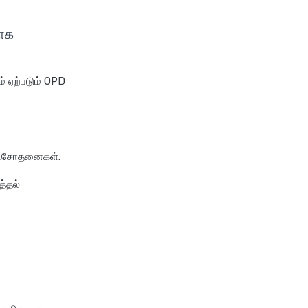
insurance
cignattk health insurance vs
வாக
niva bupa health insurance
cignattk health insurance vs
oriental health insurance
் ஏற்படும் OPD
cignattk health insurance vs
reliance health insurance
cignattk health insurance vs
royal sundaram health
 பரிசோதனைகள்.
insurance
த்தல்
cignattk health insurance vs
sbi general health insurance
cignattk health insurance vs
star health insurance
cignattk health insurance vs
tata aig health insurance