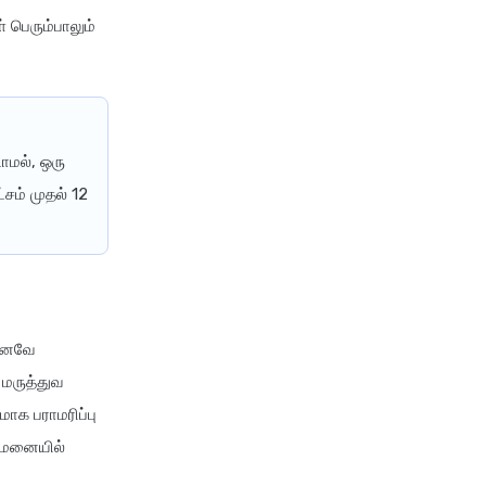
tata aig health insurance
 பெரும்பாலும்
cignattk health insurance vs
edelweiss general health
insurance
cignattk health insurance vs
ாமல், ஒரு
future generali health
சம் முதல் 12
insurance
cignattk health insurance vs
go digit health insurance
cignattk health insurance vs
liberty general health
insurance
்கனவே
cignattk health insurance vs
மருத்துவ
magma hdi health insurance
மாக பராமரிப்பு
cignattk health insurance vs
ுவமனையில்
new india assurance health