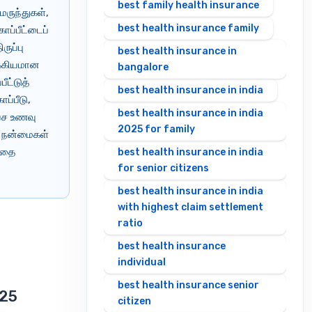
best family health insurance
மருந்துகள்,
best health insurance family
ப்பீட்டைப்
ருப்பு
best health insurance in
க்கியமான
bangalore
ீட்டுத்
best health insurance in india
ப்பீடு,
best health insurance in india
லவச உணவு
2025 for family
ய நன்மைகள்
த்தை
best health insurance in india
for senior citizens
best health insurance in india
with highest claim settlement
ratio
best health insurance
individual
best health insurance senior
025
citizen