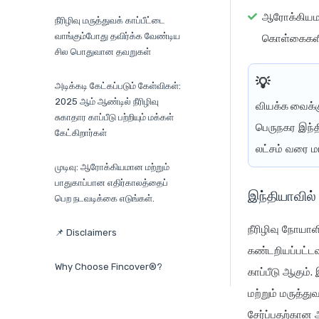
ஆரோக்கியமான
நீரிழிவு மருத்துவக் காப்பீட்டை
வாங்கும்போது தவிர்க்க வேண்டிய
கொள்கைகளில
சில பொதுவான தவறுகள்
அடிக்கடி கேட்கப்படும் கேள்விகள்:
2025 ஆம் ஆண்டில் நீரிழிவு
வியக்க வைக்
சுகாதார காப்பீடு பற்றியும் மக்கள்
பெருநகர இந்த
கேட்கிறார்கள்
லட்சம் வரை மா
முடிவு: ஆரோக்கியமான மற்றும்
பாதுகாப்பான எதிர்காலத்தைப்
இந்தியாவில்
பெற நடவடிக்கை எடுங்கள்.
நீரிழிவு நோயாள
📌 Disclaimers
கண்டறியப்பட்ட
Why Choose Fincover®?
காப்பீடு ஆகும்
மற்றும் மருத்த
சேர்ப்பதற்கான