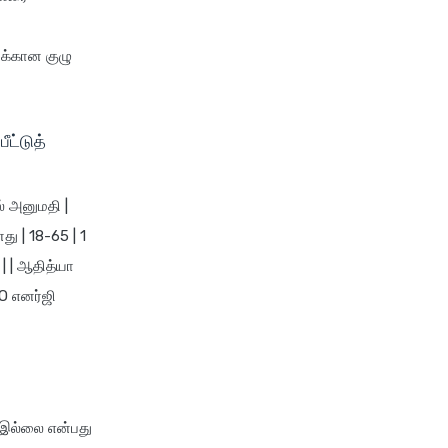
future generali group health
insurance plan
்க்கான குழு
future generali health
suraksha family floater plan
future generali health
ட்டுத்
suraksha individual insurance
plan
ல் அனுமதி |
future generali health surplus
insurance plan
ு | 18-65 | 1
் | | ஆதித்யா
future generali hospicash
insurance plan
GO எனர்ஜி
global health insurance for
nris
group health insurance
group health insurance vs
் இல்லை என்பது
individual