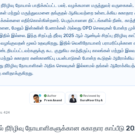
 நீரிழிவு நோயால் பாதிக்கப்பட்ட பலர், வழக்கமான மருத்துவர் வருகைகள், 
் மற்றும் மருத்துவமனை தங்குதல் ஆகியவற்றை உள்ளடக்கிய சுகாதார கா
ிக்கல்களை எதிர்கொள்கின்றனர். பெரும்பாலான திட்டங்களில் நீண்ட காத்தி
ள்ளன, மேலும் இன்சுலின் பேனாக்கள் அல்லது OPD செலவுகள் போன்ற மு
ில் இல்லை. இந்த சிறப்புத் தீர்வு 2025 ஆம் ஆண்டில் சிறப்பு நீரிழிவு காப்ப
வழங்குவதன் மூலம் உதவுகிறது, இதில் வெளிநோயாளர் பராமரிப்புக்கான கா
டறியப்பட்டவர்களுக்கு கூட குறுகிய காத்திருப்பு காலங்கள் மற்றும் இ
றும் சுகாதார கண்காணிப்பு பயன்பாடுகள் போன்ற கூடுதல் ஆரோக்கி
இது நீரிழிவு நோயாளிகள் அதிக செலவுகள் இல்லாமல் தங்கள் ஆரோக்கிய
ை எளிதாக்குகிறது.
Author
Reviewed by
Prem Anand
GuruMoorthy A
s:
424
ல் நீரிழிவு நோயாளிகளுக்கான சுகாதார காப்பீடு 2