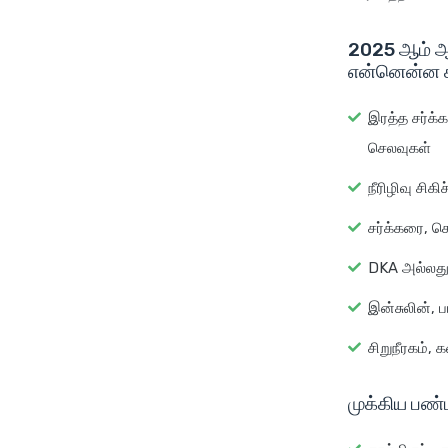
2025 ஆம் ஆண
என்னென்ன க
இரத்த சர்க்
செலவுகள்
நீரிழிவு சிக
சர்க்கரை, க
DKA அல்லது 
இன்சுலின், 
சிறுநீரகம், 
முக்கிய பண்ப