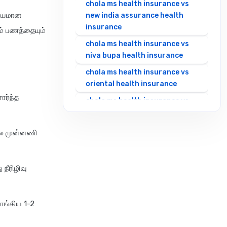
chola ms health insurance vs
்கியமான
new india assurance health
insurance
ம் பணத்தையும்
chola ms health insurance vs
niva bupa health insurance
chola ms health insurance vs
oriental health insurance
ார்ந்த
chola ms health insurance vs
reliance health insurance
chola ms health insurance vs
ே பல முன்னணி
royal sundaram health
insurance
நீரிழிவு
chola ms health insurance vs
sbi general health insurance
chola ms health insurance vs
ாங்கிய 1-2
star health insurance
chola ms health insurance vs