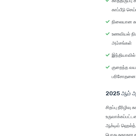
காத்திருப்ப
காப்பீடு செய்
நிலையான சுக
உணவியல் நி
அம்சங்கள்
இந்தியாவில
குறைந்த வயத
பரிசோதனை 
2025 ஆம் ஆண
சிறப்பு நீரிழிவு 
உருவாக்கப்பட்டவ
ஆக்டிவ் ஹெல்த் ப
பொது சுகாதார காப்