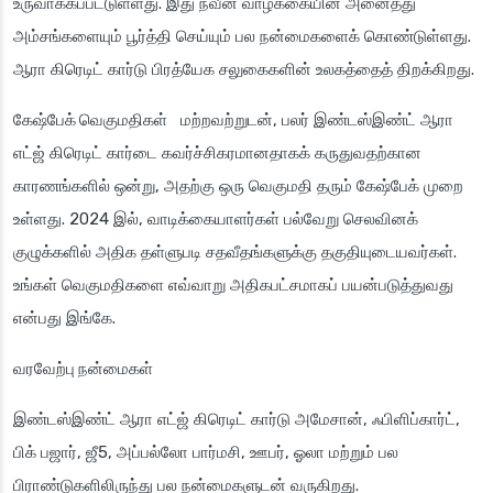
உருவாக்கப்பட்டுள்ளது. இது நவீன வாழ்க்கையின் அனைத்து
அம்சங்களையும் பூர்த்தி செய்யும் பல நன்மைகளைக் கொண்டுள்ளது.
ஆரா கிரெடிட் கார்டு பிரத்யேக சலுகைகளின் உலகத்தைத் திறக்கிறது.
கேஷ்பேக் வெகுமதிகள்
மற்றவற்றுடன், பலர் இண்டஸ்இண்ட் ஆரா
எட்ஜ் கிரெடிட் கார்டை கவர்ச்சிகரமானதாகக் கருதுவதற்கான
காரணங்களில் ஒன்று, அதற்கு ஒரு வெகுமதி தரும் கேஷ்பேக் முறை
உள்ளது. 2024 இல், வாடிக்கையாளர்கள் பல்வேறு செலவினக்
குழுக்களில் அதிக தள்ளுபடி சதவீதங்களுக்கு தகுதியுடையவர்கள்.
உங்கள் வெகுமதிகளை எவ்வாறு அதிகபட்சமாகப் பயன்படுத்துவது
என்பது இங்கே.
வரவேற்பு நன்மைகள்
இண்டஸ்இண்ட் ஆரா எட்ஜ் கிரெடிட் கார்டு அமேசான், ஃபிளிப்கார்ட்,
பிக் பஜார், ஜீ5, அப்பல்லோ பார்மசி, ஊபர், ஓலா மற்றும் பல
பிராண்டுகளிலிருந்து பல நன்மைகளுடன் வருகிறது.