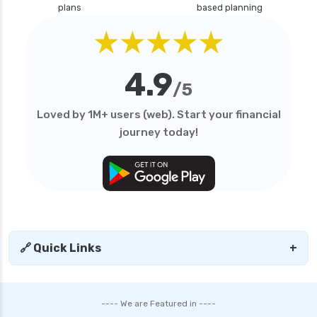
plans
based planning
★★★★★
4.9
/5
Loved by 1M+ users (web). Start your financial
journey today!
🔗 Quick Links
+
---- We are Featured in ----