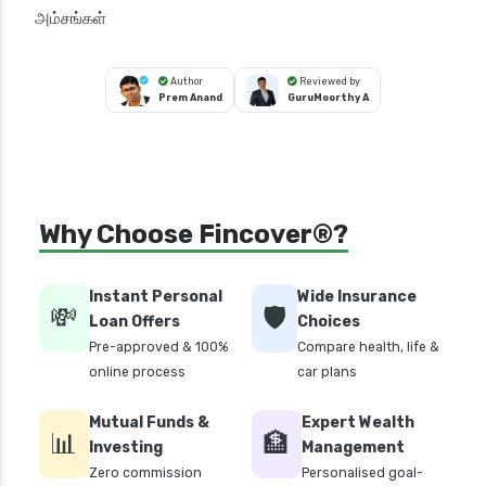
அம்சங்கள்
Author
Reviewed by
Prem Anand
GuruMoorthy A
Why Choose Fincover®?
Instant Personal
Wide Insurance
💸
🛡️
Loan Offers
Choices
Pre-approved & 100%
Compare health, life &
online process
car plans
Mutual Funds &
Expert Wealth
📊
🏦
Investing
Management
Zero commission
Personalised goal-