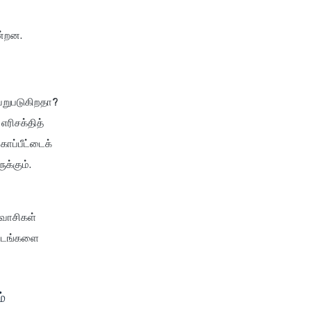
tata aig health insurance
்றன.
cignattk health insurance vs
edelweiss general health
insurance
cignattk health insurance vs
வேறுபடுகிறதா?
future generali health
எரிசக்தித்
insurance
ாப்பீட்டைக்
cignattk health insurance vs
go digit health insurance
க்கும்.
cignattk health insurance vs
liberty general health
றவாசிகள்
insurance
ிட்டங்களை
cignattk health insurance vs
magma hdi health insurance
cignattk health insurance vs
்
new india assurance health