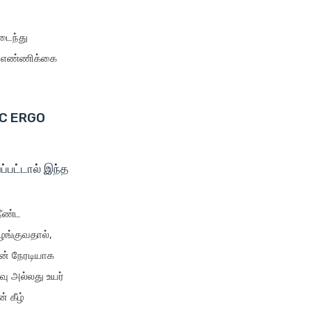
future generali group health
insurance plan
மடைந்து
future generali health
ன் எண்ணிக்கை
suraksha family floater plan
future generali health
suraksha individual insurance
DFC ERGO
plan
future generali health surplus
insurance plan
ப்பட்டால் இந்த
future generali hospicash
insurance plan
நீண்ட
global health insurance for
ழங்குவதால்,
nris
டன் நேரடியாக
group health insurance
வு அல்லது உயர்
group health insurance vs
 கீழ்
individual