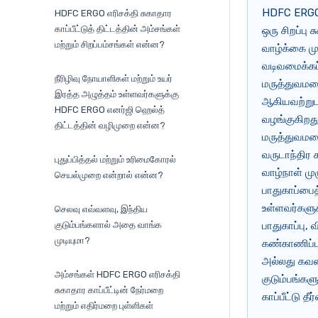
HDFC ERGO 
HDFC ERGO எரிசக்தி சுகாதார
காப்பீட்டுத் திட்டத்தின் அம்சங்கள்
ஒரு சிறப்பு 
மற்றும் சிறப்பம்சங்கள் என்ன?
வாழ்க்கை மு
வடிவமைக்கப்
நீரிழிவு நோயாளிகள் மற்றும் உயர்
மருத்துவமனை
இரத்த அழுத்தம் உள்ளவர்களுக்கு
ஆகியவற்றுடன
HDFC ERGO எனர்ஜி ஹெல்த்
வழங்குகிறது
திட்டத்தின் வழிமுறை என்ன?
மருத்துவமன
வருடாந்திர
புதுப்பித்தல் மற்றும் உரிமைகோரல்
வாழ்நாள் மு
செயல்முறை என்றால் என்ன?
பாதுகாப்பைத
உள்ளவர்களுக
செலவு எவ்வளவு, இந்திய
குடும்பங்களால் அதை வாங்க
பாதுகாப்பு,
முடியுமா?
கண்காணிப்பு
அல்லது கவனம
அம்சங்கள் HDFC ERGO எரிசக்தி
குடும்பங்கள
சுகாதார காப்பீட்டின் நேர்மறை
காப்பீட்டு தீ
மற்றும் எதிர்மறை புள்ளிகள்