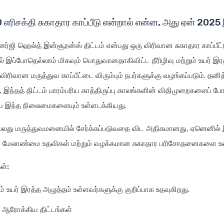
ரிசக்தி சுகாதார காப்பீடு என்றால் என்ன, அது ஏன் 2025 இ
ஜி ஹெல்த் இன்சூரன்ஸ் திட்டம் என்பது ஒரு விரிவான சுகாதார காப்பீட்டு
் இப்போதெல்லாம் மிகவும் பொதுவானதாகிவிட்ட நீரிழிவு மற்றும் உயர் இர
 விரிவான மருத்துவ காப்பீட்டை விரும்பும் நபர்களுக்கு வழங்கப்படும். த
இந்தத் திட்டம் பாரம்பரிய காத்திருப்பு காலங்களின் விதிமுறைகளைப் ப
ே இந்த நிலைமைகளையும் உள்ளடக்கியது.
ல்லது மருத்துவமனையில் சேர்க்கப்படுவதை விட அதிகமானது, ஏனெனில் இ
் மேலாண்மை உதவிகள் மற்றும் வழக்கமான சுகாதார பரிசோதனைகளை உள
கள்:
றும் உயர் இரத்த அழுத்தம் உள்ளவர்களுக்கு குறிப்பாக உதவுகிறது.
்ட ஆரோக்கிய திட்டங்கள்