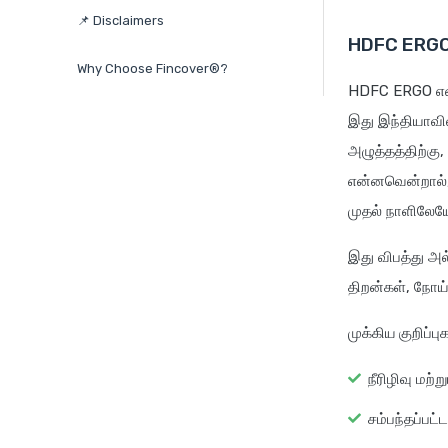
📌 Disclaimers
HDFC ERGO எ
Why Choose Fincover®?
HDFC ERGO எனர்
இது இந்தியாவில
அழுத்தத்திற்கு,
என்னவென்றால், 
முதல் நாளிலேய
இது விபத்து அ
திறன்கள், நோய
முக்கிய குறிப்பு
நீரிழிவு மற்
சம்பந்தப்பட