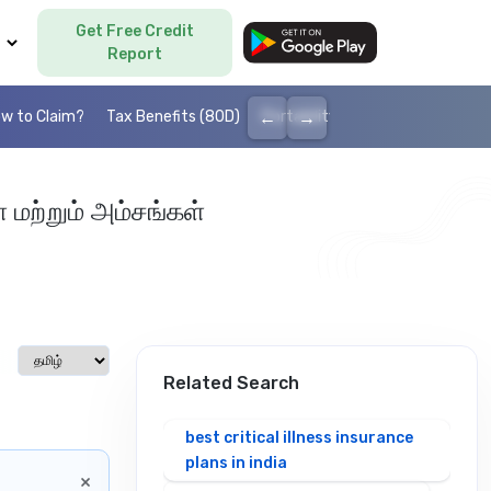
Get Free Credit
Language
Report
←
→
w to Claim?
Tax Benefits (80D)
Portability
Cashless health I
 மற்றும் அம்சங்கள்
Select language
Related Search
best critical illness insurance
plans in india
×