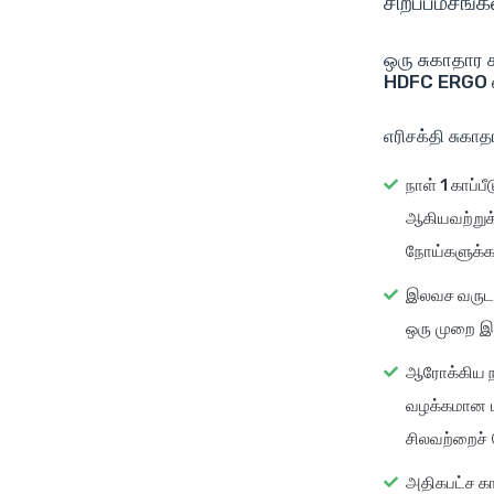
சிறப்பம்சங்
ஒரு சுகாதார க
HDFC ERGO எர
எரிசக்தி சுகாத
நாள் 1 காப்பீட
ஆகியவற்றுக்
நோய்களுக்கா
இலவச வருடா
ஒரு முறை இ
ஆரோக்கிய 
வழக்கமான பர
சிலவற்றைச் 
அதிகபட்ச கா