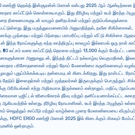
எனர்ஜி ஹெல்த் இன்சூரன்ஸ் பிளான் என்பது 2025 ஆம் ஆண்டிற்கான இ
சுகாதார காப்பீட்டுக் கொள்கையாகும், இது நீரிழிவு மற்றும் உயர் இரத்த அழ
றை நிலைமைகளுடன் வாழும் தனிநபர்கள் மற்றும் குடும்பங்களுக்காக
பட்டுள்ளது. இது மருத்துவமனையில் அனுமதித்தல், நவீன சிகிச்சைகள்,
க்கு முந்தைய மற்றும் பிந்தைய பராமரிப்பு மற்றும் வீட்டு சிகிச்சை ஆதர
் இந்த நோய்களுக்கு எந்த காத்திருப்பு காலமும் இல்லாமல் ஒரு நாள் காப
. ₹50 லட்சம் வரை காப்பீட்டுத் தொகை மற்றும் 13,000 க்கும் மேற்பட்ட பண
ைகளுக்கான அணுகலுடன், இந்தத் திட்டம் நல்வாழ்வு வெகுமதிகள், இல
 சுகாதார பரிசோதனைகள் மற்றும் நோய் மேலாண்மை கருவிகளையும் வழங்க
ழுவதும் புதுப்பிக்கக்கூடிய தன்மையுடன் கிடைக்கிறது, இது நாள்பட்ட நோய
் தேடும் இளைஞர்கள் மற்றும் மூத்தவர்கள் இருவருக்கும் பொருந்தும். சிக்
்கு பிரீமியங்கள் சற்று அதிகமாக இருக்கலாம் என்றாலும், மதிப்பு ஆரம்ப
 விரைவான டிஜிட்டல் உரிமைகோரல் தீர்வு மற்றும் தனிப்பயனாக்கப்பட்ட சுகா
 ஆகியவற்றில் உள்ளது. நீரிழிவு நோயாளிகள், உயர் இரத்த அழுத்தம் உள்ள
் செலுத்தும் காப்பீடு மற்றும் வாழ்க்கை முறை மேலாண்மையை விரும்பும் 
ுக்கு, HDFC ERGO எனர்ஜி பிளான் 2025 இல் கிடைக்கும் மிகவும் மேம்பட
ர்வுகளில் ஒன்றாகும்.