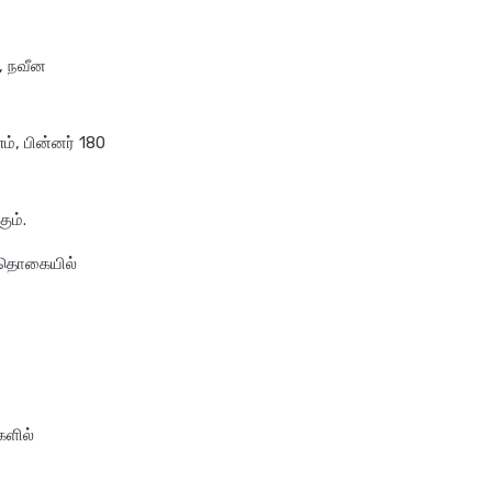
compare health insurance
plans
cost of 20 lakh health
, நவீன
insurance
covid 19 health insurance
ம், பின்னர் 180
critical illness health insurance
critical illness health insurance
ும்.
india
edelweiss health insurance
த் தொகையில்
family health insurance
free look period for health
insurance
future generali aarogya bima
insurance plan
களில்
future generali criticare
insurance plan