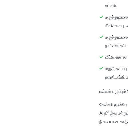
லட்சம்.
மருத்துவமனை
சிகிச்சையுட
மருத்துவமனை
நாட்கள் கட்
வீட்டு சுகாதார
மறுசீரமைப்ப
தானியங்கி 
மக்கள் எழுப்பும்
கேள்வி: முன்பே
A: நீரிழிவு மற்
நிலையான காத்தி