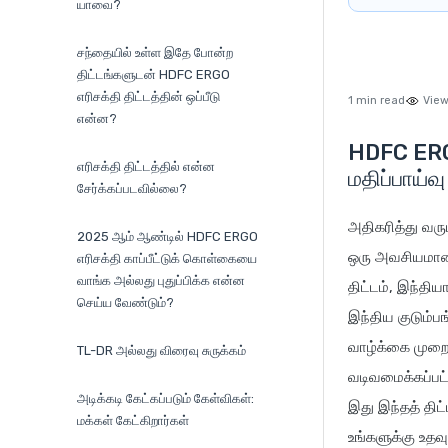
யாவை?
சந்தையில் உள்ள இதே போன்ற
திட்டங்களுடன் HDFC ERGO
எரிசக்தி திட்டத்தின் ஒப்பீடு
1 min read
View
என்ன?
HDFC ERGO
எரிசக்தி திட்டத்தில் என்ன
மதிப்பாய்வு
சேர்க்கப்படவில்லை?
அதிகரித்து வரு
2025 ஆம் ஆண்டில் HDFC ERGO
ஒரு அவசியமான ஒ
எரிசக்தி காப்பீட்டுக் கொள்கையை
வாங்க அல்லது புதுப்பிக்க என்ன
திட்டம், இந்திய
செய்ய வேண்டும்?
இந்திய குடும்பங
வாழ்க்கை முற
TL-DR அல்லது விரைவு சுருக்கம்
வடிவமைக்கப்பட்
அடிக்கடி கேட்கப்படும் கேள்விகள்:
இது இந்தத் திட
மக்கள் கேட்கிறார்கள்
உங்களுக்கு உதவு