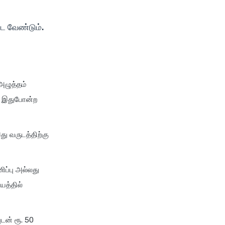
insurance
cignattk health insurance vs
்பட வேண்டும்.
niva bupa health insurance
cignattk health insurance vs
oriental health insurance
cignattk health insurance vs
 அழுத்தம்
reliance health insurance
கு இதுபோன்ற
cignattk health insurance vs
royal sundaram health
insurance
ு வருடத்திற்கு
cignattk health insurance vs
sbi general health insurance
cignattk health insurance vs
ிப்பு அல்லது
star health insurance
யத்தில்
cignattk health insurance vs
tata aig health insurance
ுடன் ரூ. 50