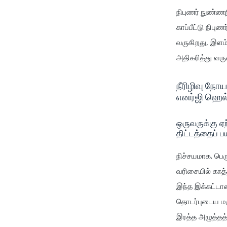
நிபுணர் நுண்ணற
காப்பீட்டு நிபு
வருகிறது, இளம
அதிகரித்து வரு
நீரிழிவு நோ
எனர்ஜி ஹெல்
ஒருவருக்கு ஏற
திட்டத்தைப் 
நிச்சயமாக. பெர
வரிசையில் காத்
இந்த இக்கட்டான
தொடர்புடைய மரு
இரத்த அழுத்தத்