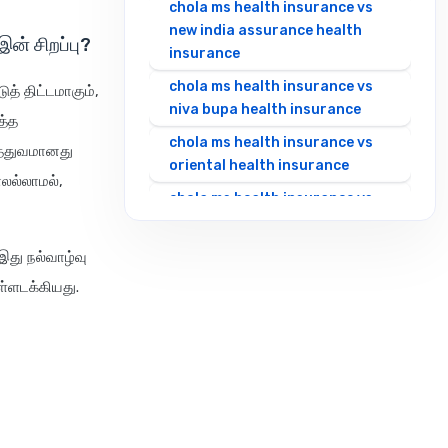
chola ms health insurance vs
new india assurance health
ன் சிறப்பு?
insurance
chola ms health insurance vs
த் திட்டமாகும்,
niva bupa health insurance
த்த
chola ms health insurance vs
னித்துவமானது
oriental health insurance
ோலல்லாமல்,
chola ms health insurance vs
reliance health insurance
chola ms health insurance vs
து நல்வாழ்வு
royal sundaram health
்ளடக்கியது.
insurance
chola ms health insurance vs
sbi general health insurance
chola ms health insurance vs
star health insurance
chola ms health insurance vs