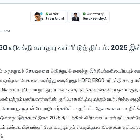
Author
Reviewed by
Prem Anand
GuruMoorthy A
s:
424
 எரிசக்தி சுகாதார காப்பீட்டுத் திட்டம்: 2025
ம் மருத்துவச் செலவுகளை அடுத்து, அனைத்து இந்தியர்களிடையேயும் சுகா
ன்றாக வேகமாக வளர்ந்து வருகிறது. HDFC ERGO எரிசக்தி சுகாதாரக் க
ாவில் உள்ள புதிய மற்றும் துடிப்பான சுகாதாரக் கொள்கைகளில் ஒன்றாகும்,
்கள் மற்றும் பணியாளர்களின், குறிப்பாக நீரிழிவு மற்றும் உயர் இரத்த அழ
ை கோளாறுகளுடன் போராடுபவர்களின் பலதரப்பட்ட தேவைகளை மனதில்
டுள்ளது. இந்தக் கட்டுரை 2025 திட்டத்தின் விரிவான பயனர் நட்பு கண்
்டம் உண்மையில் உங்கள் தேவைகளுக்குப் பொருந்துமா இல்லையா என்பதை ம
ம்.