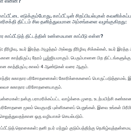
கள் என்ன?
ாப்பீட்டை எடுக்கும்போது, காப்பீட்டின் சிறப்பியல்புகள் கவனிக்கப
ிசக்தி திட்டம் சில தனித்துவமான அம்சங்களை வழங்குகிறது:
ார காப்பீட்டுத் திட்டத்தின் உண்மையான காப்பீடு என்ன?
ு:
நீரிழிவு, உயர் இரத்த அழுத்தம் அல்லது நீரிழிவு சிக்கல்கள், உயர் இரத்த
கான காத்திருப்பு நேரம் பூஜ்ஜியமாகும். பெரும்பாலான பிற திட்டங்களுக்
ன காத்திருப்பு காலம் 4 ஆண்டுகள் வரை ஆகும்.
ந்திர சுகாதார பரிசோதனைகள்:
கோரிக்கைகளைப் பொருட்படுத்தாமல், இத
லவச சுகாதார பரிசோதனையாகும்.
நன்மைகள்:
நன்கு பராமரிக்கப்பட்ட வாழ்க்கை முறை, உடற்பயிற்சி கண்காண
ிசோதனை மூலம் வெகுமதி புள்ளிகளைப் பெறுங்கள். இவை உங்கள் பிரீமி
செலுத்துவதற்கான ஒரு வழியாகச் செயல்படும்.
ப்பீட்டுத் தொகைகள்:
தனி நபர் மற்றும் குடும்பத்திற்கு நெகிழ்வுத்தன்மைய