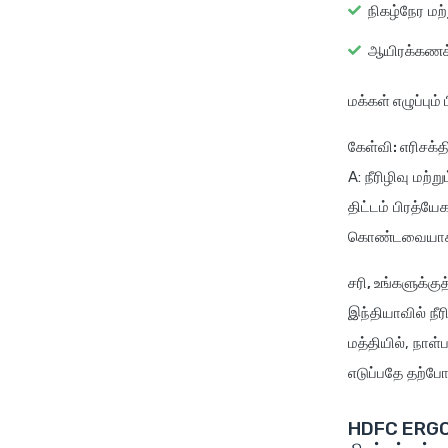
நிகழ்நேர மற்
ஆயிரக்கணக
மக்கள் எழுப்பும்
கேள்வி: எரிசக்த
A: நீரிழிவு மற
திட்டம் பிரத்ய
கொண்டவையாக இர
சரி, உங்களுக்கு
இந்தியாவில் நீ
மத்தியில், நாள
எடுப்பதே தற்ப
HDFC ERGO எர