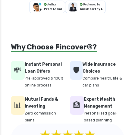
Author
Reviewed by
Prem Anand
GuruMoorthy A
Why Choose Fincover®?
Instant Personal
Wide Insurance
💸
🛡️
Loan Offers
Choices
Pre-approved & 100%
Compare health, life &
online process
car plans
Mutual Funds &
Expert Wealth
📊
🏦
Investing
Management
Zero commission
Personalised goal-
plans
based planning
★★★★★