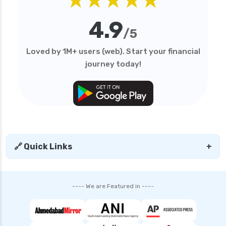
4.9
/5
Loved by 1M+ users (web). Start your financial
journey today!
🔗 Quick Links
+
---- We are Featured in ----