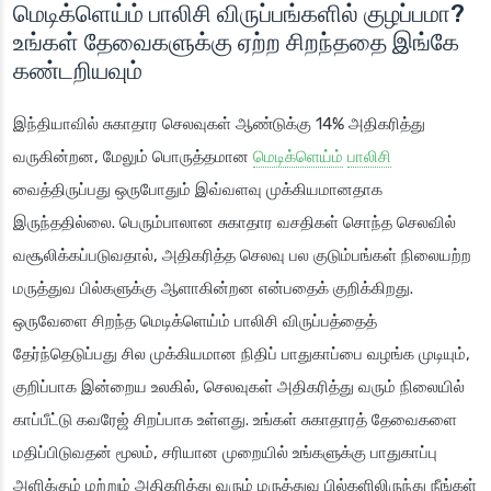
மெடிக்ளெய்ம் பாலிசி விருப்பங்களில் குழப்பமா?
உங்கள் தேவைகளுக்கு ஏற்ற சிறந்ததை இங்கே
கண்டறியவும்
இந்தியாவில் சுகாதார செலவுகள் ஆண்டுக்கு 14% அதிகரித்து
வருகின்றன, மேலும் பொருத்தமான
மெடிக்ளெய்ம்
பாலிசி
வைத்திருப்பது ஒருபோதும் இவ்வளவு முக்கியமானதாக
இருந்ததில்லை. பெரும்பாலான சுகாதார வசதிகள் சொந்த செலவில்
வசூலிக்கப்படுவதால், அதிகரித்த செலவு பல குடும்பங்கள் நிலையற்ற
மருத்துவ பில்களுக்கு ஆளாகின்றன என்பதைக் குறிக்கிறது.
ஒருவேளை சிறந்த மெடிக்ளெய்ம் பாலிசி விருப்பத்தைத்
தேர்ந்தெடுப்பது சில முக்கியமான நிதிப் பாதுகாப்பை வழங்க முடியும்,
குறிப்பாக இன்றைய உலகில், செலவுகள் அதிகரித்து வரும் நிலையில்
காப்பீட்டு கவரேஜ் சிறப்பாக உள்ளது. உங்கள் சுகாதாரத் தேவைகளை
மதிப்பிடுவதன் மூலம், சரியான முறையில் உங்களுக்கு பாதுகாப்பு
அளிக்கும் மற்றும் அதிகரித்து வரும் மருத்துவ பில்களிலிருந்து நீங்கள்