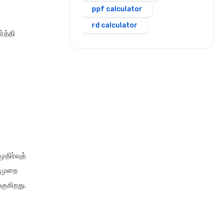
ppf calculator
rd calculator
்த்தி
salary calculator
sbi personal loan emi
calculator
scss calculator
shriram personal loan emi
calculator
simple and compound
interest calculator
ுதிர்வுத்
sip calculator
ைமுறை
step up sip calculator
குகிறது.
stepup inflation sip
calculator
stock average calculator