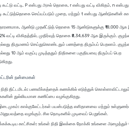
 கூட்டு வட்டி, P என்பது அசல் தொகை, r என்பது வட்டி விகிதம், n என்பது
்டி கூட்டுத்தொகை செய்யப்படும் முறை, மற்றும் t என்பது ஆண்டுகளின் கா
ாரணமாக, ஆண்டு முதலீட்டுத் தொகை 15 ஆண்டுகளுக்கு ₹18,000 ஆக இ
 வட்டி விகிதத்தில், முதிர்வுத் தொகை ₹8,34,639 ஆக இருக்கும். கு
ல்லது திருமணம் செய்துகொண்டதும் பணத்தை திரும்பப் பெறலாம். குழ
்லது 10 ஆம் வகுப்பு முடித்ததும் நிதிகளை பகுதியளவு திரும்பப் பெற
ுகிறது.
ட்டரின் நன்மைகள்
நிதி திட்டமிடல்:
பணவீக்கத்தைக் கணக்கில் எடுத்துக் கொள்ளாவிட்டாலும்,
ைகளின் துல்லியமான கணிப்பை வழங்குகிறது.
 இடைமுகம்:
கால்குலேட்டர்கள் பயன்படுத்த எளிதானவை மற்றும் உள்ளுணர
அனுபவத்தை வழங்கும். சில நொடிகளில் முடிவைப் பெறுங்கள்.
கக்கூடிய காட்சிகள்:
உங்கள் நிதி இலக்கை நோக்கி உங்களை அழைத்துச் 