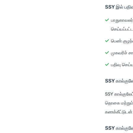
SSY இல் பத
பாதுகாவலர்
செய்யப்பட்ட
பெண் குழந்த
முகவரிச் ச
பதிவு செய்
SSY கால்குலே
SSY கால்குலேட்
தொகை மற்றும் 
கணக்கீட்டுடன்
SSY கால்குலே