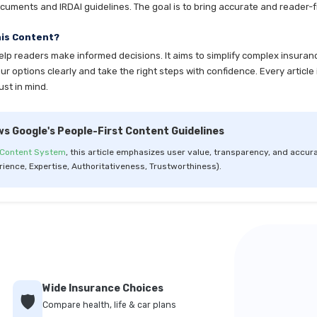
cuments and IRDAI guidelines. The goal is to bring accurate and reader-fr
his Content?
help readers make informed decisions. It aims to simplify complex insuran
 options clearly and take the right steps with confidence. Every article 
ust in mind.
ws Google's People-First Content Guidelines
 Content System
, this article emphasizes user value, transparency, and accura
rience, Expertise, Authoritativeness, Trustworthiness).
Wide Insurance Choices
🛡️
Compare health, life & car plans