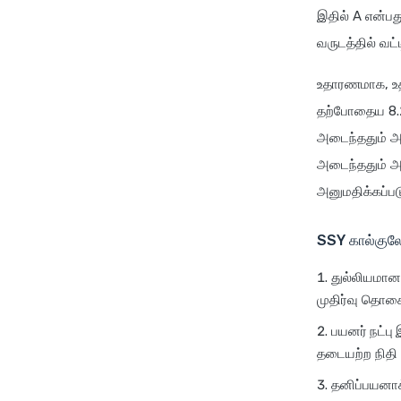
இதில் A என்பது
வருடத்தில் வட
உதாரணமாக, உத
தற்போதைய 8.2%
அடைந்ததும் அ
அடைந்ததும் அல
அனுமதிக்கப்பட
SSY கால்குலே
துல்லியமான 
முதிர்வு தொக
பயனர் நட்பு
தடையற்ற நிதி 
தனிப்பயனாக்