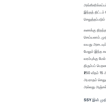
அங்கீகரிக்கப்
இந்தத் திட்டம
செலுத்தப்படும
கணக்கு திறந்த
செய்யலாம். மு
வயது அடையும் 
மேலும் இந்த கண
வரம்புக்கு மேல
திரும்பப் பெற
₹250 வீதம் 15
அபராதம் செலு
அல்லது அஞ்சல்
SSY இன் முதி