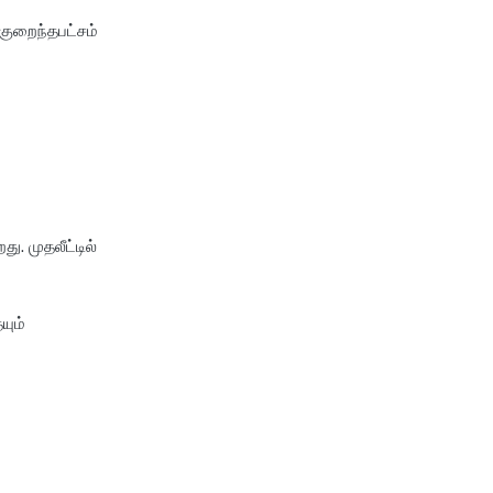
swp calculator
குறைந்தபட்சம்
tds calculator
xirr calculator
. முதலீட்டில்
யும்