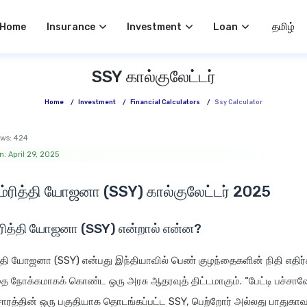
Select 
Home
Insurance
Investment
Loan
SSY கால்குலேட்டர்
Home
/
Investment
/
Financial Calculators
/
Ssy Calculator
ws:
424
: April 29, 2025
ம்ரித்தி யோஜனா (SSY) கால்குலேட்டர் 2025
்ரித்தி யோஜனா (SSY) என்றால் என்ன?
த்தி யோஜனா (SSY) என்பது இந்தியாவில் பெண் குழந்தைகளின் நிதி எதி
ை நோக்கமாகக் கொண்ட ஒரு அரசு ஆதரவுத் திட்டமாகும். “பேட்டி பச்சாவோ
ாரத்தின் ஒரு பகுதியாக தொடங்கப்பட்ட SSY, பெற்றோர் அல்லது பாதுகாவ