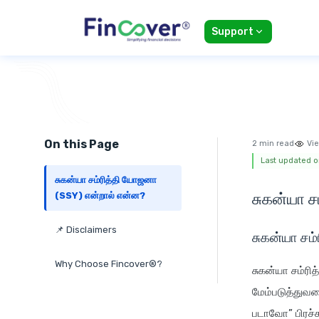
Support
On this Page
2 min read
Vie
Last updated on
சுகன்யா சம்ரித்தி யோஜனா
சுகன்யா ச
(SSY) என்றால் என்ன?
📌 Disclaimers
சுகன்யா சம
Why Choose Fincover®?
சுகன்யா சம்ரி
மேம்படுத்துவத
படாவோ” பிரச்ச