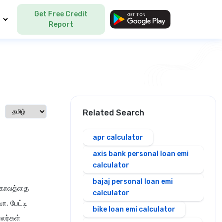
Get Free Credit
Language
Report
Select language
Related Search
apr calculator
axis bank personal loan emi
calculator
bajaj personal loan emi
ர்காலத்தை
calculator
, பேட்டி
bike loan emi calculator
லர்கள்