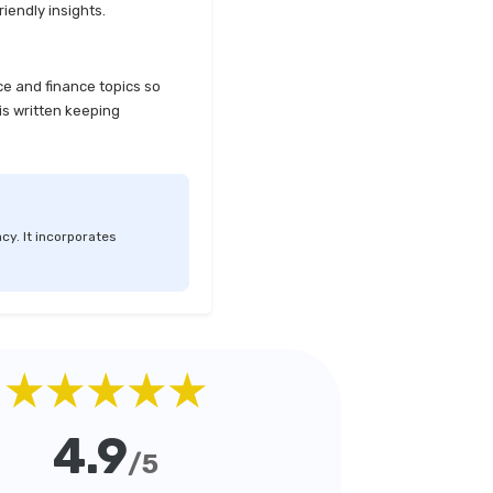
iendly insights.
ce and finance topics so
is written keeping
cy. It incorporates
★★★★★
4.9
/5