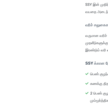
SSY இன் முதிர
வயதை அடைந்த 
வரிச் சலுகைக
வருமான வரிச் ச
முதலீடுகளுக்கு
இரண்டும் வரி 
SSY க்கான 
பெண் குழந்
கணக்கு திற
2 பெண் குழ
மும்மூர்த்த