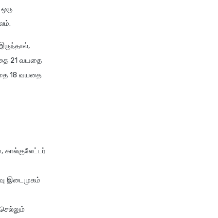
 ஒரு
லம்.
ருந்தால்,
ழந்தை 21 வயதை
ந்தை 18 வயதை
 கால்குலேட்டர்
்வு இடைமுகம்
செல்லும்