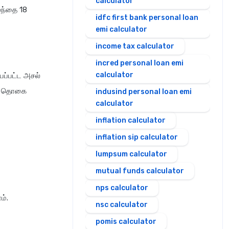
calculator
ழந்தை 18
idfc first bank personal loan
emi calculator
income tax calculator
incred personal loan emi
calculator
யப்பட்ட அசல்
ுத் தொகை
indusind personal loan emi
calculator
inflation calculator
inflation sip calculator
lumpsum calculator
mutual funds calculator
nps calculator
ம்.
nsc calculator
pomis calculator