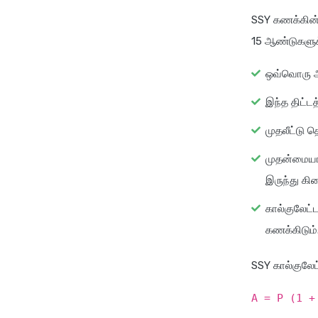
SSY கணக்கின்
15 ஆண்டுகளுக்
ஒவ்வொரு ஆண
இந்த திட்ட
முதலீட்டு 
முதன்மையாக
இருந்து கி
கால்குலேட்
கணக்கிடும்
SSY கால்குலேட
A = P (1 +