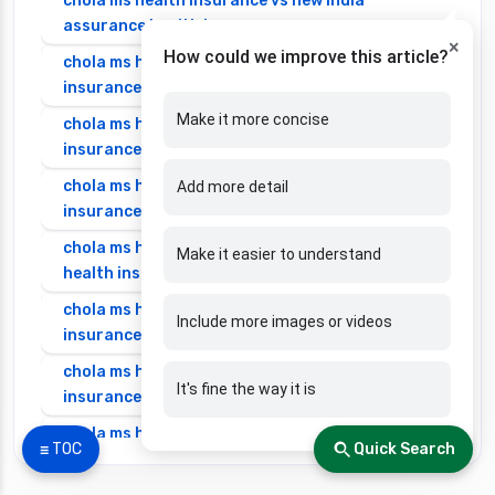
chola ms health insurance vs new india
assurance health insurance
×
How could we improve this article?
chola ms health insurance vs niva bupa health
insurance
Make it more concise
chola ms health insurance vs oriental health
insurance
chola ms health insurance vs reliance health
Add more detail
insurance
chola ms health insurance vs royal sundaram
Make it easier to understand
health insurance
chola ms health insurance vs sbi general health
Include more images or videos
insurance
chola ms health insurance vs star health
It's fine the way it is
insurance
chola ms health insurance vs tata aig health
☰ TOC
Quick Search
insurance