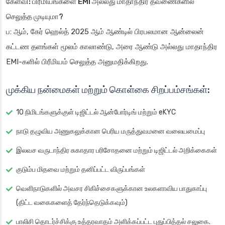
கேள்வி: பிரீமியங்களை EMI அல்லது மாதாந்திர தவணைகளில்
செலுத்த முடியுமா?
ப: ஆம், கேர் ஹெல்த் 2025 ஆம் ஆண்டில் பிரபலமான ஆன்லைன்
கட்டண தளங்கள் மூலம் காலாண்டு, அரை ஆண்டு அல்லது மாதாந்திர
EMI-களில் பிரீமியம் செலுத்த அனுமதிக்கிறது.
முக்கிய நன்மைகள் மற்றும் கொள்கை சிறப்பம்சங்கள்:
10 நிமிடங்களுக்குள் டிஜிட்டல் ஆன்போர்டிங் மற்றும் eKYC
நாடு தழுவிய அணுகலுக்கான பெரிய மருத்துவமனை வலையமைப்பு
இலவச வருடாந்திர சுகாதார பரிசோதனை மற்றும் டிஜிட்டல் அறிக்கைகள்
குடும்ப மிதவை மற்றும் தனிப்பட்ட விருப்பங்கள்
வெளிநாடுகளில் அவசர சிகிச்சைகளுக்கான உலகளாவிய பாதுகாப்பு
(திட்ட வகைகளைத் தேர்ந்தெடுக்கவும்)
பாலிசி தொடர்ச்சிக்கு உத்தரவாதம் அளிக்கப்பட்ட புதுப்பித்தல் சலுகை.