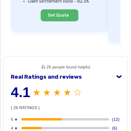
Claim Settlement Ratio – 82.3%
Ne
Cl
Get Quote
👍 26 people found helpful
Real Ratings and reviews
❯
4.1
★ ★ ★ ★ ☆
( 26 RATINGS )
5 ★
(12)
4 ★
(6)