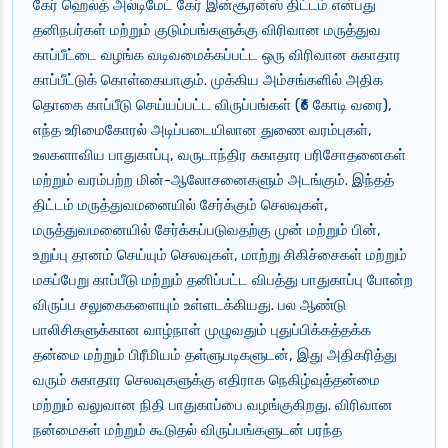
கேர் ஹெல்த் அல்டிமேட் கேர் இன்சூரன்ஸ் திட்டம் என்பது
தனிநபர்கள் மற்றும் குடும்பங்களுக்கு விரிவான மருத்துவ
காப்பீட்டை வழங்க வடிவமைக்கப்பட்ட ஒரு விரிவான சுகாதார
காப்பீட்டுக் கொள்கையாகும். முக்கிய அம்சங்களில் அதிக
தொகை காப்பீடு செய்யப்பட்ட விருப்பங்கள் (₹6 கோடி வரை),
எந்த உரிமைகோரல் அடிப்படையிலான துணை வரம்புகள்,
உலகளாவிய பாதுகாப்பு, வருடாந்திர சுகாதார பரிசோதனைகள்
மற்றும் வரம்பற்ற மின்-ஆலோசனைகளும் அடங்கும். இந்தத்
திட்டம் மருத்துவமனையில் சேர்க்கும் செலவுகள்,
மருத்துவமனையில் சேர்க்கப்படுவதற்கு முன் மற்றும் பின்,
உறுப்பு தானம் செய்யும் செலவுகள், மாற்று சிகிச்சைகள் மற்றும்
மகப்பேறு காப்பீடு மற்றும் தனிப்பட்ட விபத்து பாதுகாப்பு போன்ற
விருப்ப சலுகைகளையும் உள்ளடக்கியது. பல ஆண்டு
பாலிசிகளுக்கான வாழ்நாள் முழுவதும் புதுப்பிக்கத்தக்க
தன்மை மற்றும் பிரீமியம் தள்ளுபடிகளுடன், இது அதிகரித்து
வரும் சுகாதார செலவுகளுக்கு எதிராக நெகிழ்வுத்தன்மை
மற்றும் வலுவான நிதி பாதுகாப்பை வழங்குகிறது. விரிவான
நன்மைகள் மற்றும் கூடுதல் விருப்பங்களுடன் பரந்த