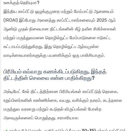
உனக்குத் தெரியுமா?
இந்திய காப்பீட்டு ஒழுங்குமுறை மற்றும் மேம்பாட்டு ஆணையம்
(IRDAI) இப்போது அனைத்து காப்பீட்டாளர்களையும் 2025 ஆம்
ஆண்டு முதல் நிலையான திட்டங்களின் கீழ் நவீன சிகிச்சைகள்
மற்றும் மருத்துவமனை தொழில்நுட்ப மேம்பாடுகளை ஈடுகட்ட
கட்டாயப்படுத்துகிறது, இது தொழில்நுட்ப ஆர்வமுள்ள
வாடிக்கையாளர்களுக்கு பயனளிக்கும் ஒரு பாலிசியாகும்.
பிரீமியம் எவ்வாறு கணக்கிடப்படுகிறது, இந்தத்
திட்டத்தின் செலவை என்ன பாதிக்கிறது?
அல்டிமேட் கேர் திட்டத்திற்கான பிரீமியங்கள் காப்பீட்டுத் தொகை,
உறுப்பினர்களின் எண்ணிக்கை, வயது, வசிக்கும் நகரம், கடந்தகால
மருத்துவ வரலாறு மற்றும் கூடுதல் விருப்பங்கள் போன்ற
அளவுருக்களைப் பொறுத்தது. சராசரியாக:
நான்கு பேர் கொண்ட தனிக்குடும்பம் (வயது 30-35) மற்றும் காப்பீட்டுத்