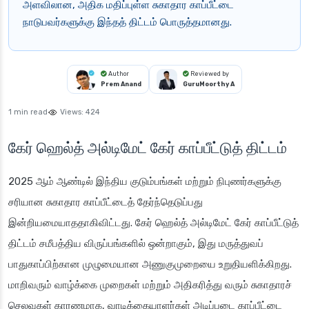
அளவிலான, அதிக மதிப்புள்ள சுகாதார காப்பீட்டை
நாடுபவர்களுக்கு இந்தத் திட்டம் பொருத்தமானது.
Author
Reviewed by
Prem Anand
GuruMoorthy A
1 min read
Views:
424
கேர் ஹெல்த் அல்டிமேட் கேர் காப்பீட்டுத் திட்டம்
2025 ஆம் ஆண்டில் இந்திய குடும்பங்கள் மற்றும் நிபுணர்களுக்கு
சரியான சுகாதார காப்பீட்டைத் தேர்ந்தெடுப்பது
இன்றியமையாததாகிவிட்டது. கேர் ஹெல்த் அல்டிமேட் கேர் காப்பீட்டுத்
திட்டம் சமீபத்திய விருப்பங்களில் ஒன்றாகும், இது மருத்துவப்
பாதுகாப்பிற்கான முழுமையான அணுகுமுறையை உறுதியளிக்கிறது.
மாறிவரும் வாழ்க்கை முறைகள் மற்றும் அதிகரித்து வரும் சுகாதாரச்
செலவுகள் காரணமாக, வாடிக்கையாளர்கள் அடிப்படை காப்பீட்டை