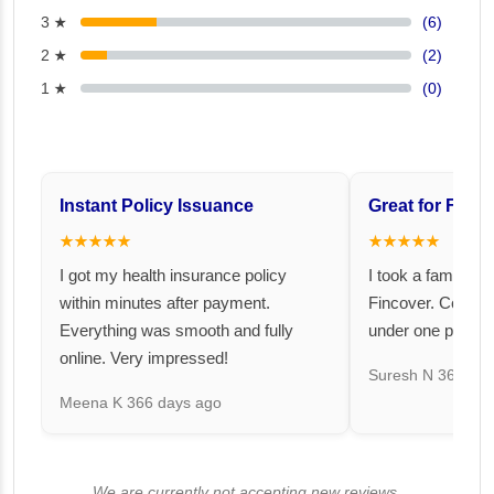
3 ★
(6)
2 ★
(2)
1 ★
(0)
Instant Policy Issuance
Great for Famil
★★★★★
★★★★★
I got my health insurance policy
I took a family fl
within minutes after payment.
Fincover. Covere
Everything was smooth and fully
under one premiu
online. Very impressed!
Suresh N
367 day
Meena K
366 days ago
We are currently not accepting new reviews.