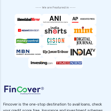
shriram finance personal loan interest rate
---- We are Featured in ----
smfg india personal loan interest rate
tata capital personal loan interest rate
top 10 Personal loan apps
what is a personal loan
Fincover is the one-stop destination to avail loans, check
your credit score free, Insurance and investment schemes