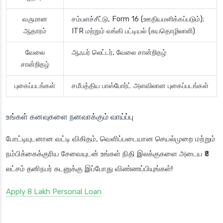
வருமான
சம்பளச்சீட்டு, Form 16 (ஊதியமளிக்கப்படும்);
ஆதாரம்
ITR மற்றும் வங்கி பட்டியல் (சுயதொழிலாளி)
வேலை
ஆஃபர் லெட்டர், வேலை சான்றிதழ்
சான்றிதழ்
புகைப்படங்கள்
சமீபத்திய பாஸ்போர்ட் அளவிலான புகைப்படங்கள்
உங்கள் கனவுகளை நனவாக்கும் வாய்ப்பு
போட்டியுடனான வட்டி விகிதம், வெளிப்படையான செயல்முறை மற்றும்
நம்பிக்கைக்குரிய சேவையுடன் உங்கள் நிதி இலக்குகளை அடைய ₹8
லட்சம் தனிநபர் கடனுக்கு இப்போது விண்ணப்பியுங்கள்!
Apply 8 Lakh Personal Loan