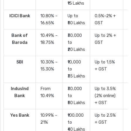
₹15 Lakhs
ICICI Bank
10.80% –
Up to
0.5%–2% +
2
16.65%
₹50 Lakhs
GST
Bank of
10.49% –
₹30,000
Up to 2% +
4
Baroda
18.75%
to
GST
₹20 Lakhs
SBI
10.30% –
₹10,000
Up to 1.5%
2
15.30%
to
+ GST
d
₹35 Lakhs
IndusInd
From
₹30,000
Up to 3.5%
2
Bank
10.49%
to
(2% online)
₹50 Lakhs
+ GST
Yes Bank
10.99% –
₹100,000
Up to 2.5%
2
21%
to
+ GST
₹40 Lakhs