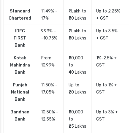
Standard
11.49% –
₹1 Lakh to
Up to 2.25%
4
Chartered
17%
₹50 Lakhs
+ GST
IDFC
9.99% –
₹1 Lakh to
Up to 3.5%
2
FIRST
~10.75%
₹50 Lakhs
+ GST
Bank
Kotak
From
₹50,000
1%–2.5% +
2
Mahindra
10.99%
to
GST
Bank
₹40 Lakhs
Punjab
11.50% –
Up to
Up to 1% +
2
National
17.05%
₹20 Lakhs
GST
Bank
Bandhan
10.50% –
₹50,000
Up to 3% +
4
Bank
12.55%
to
GST
₹25 Lakhs