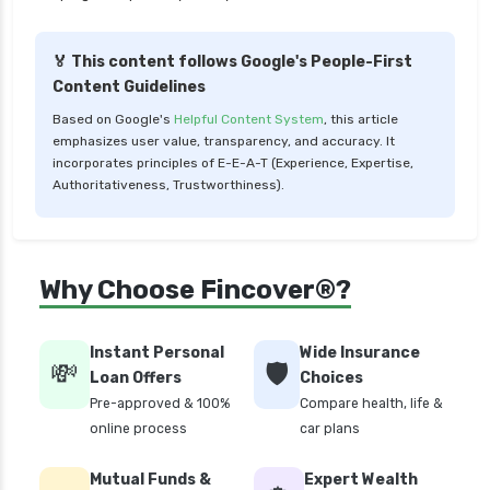
personal loan for pensioners
personal loan for salaried individuals
🏅 This content follows Google's People-First
Content Guidelines
personal loan for self employed
Based on Google's
Helpful Content System
, this article
personal loan for women
emphasizes user value, transparency, and accuracy. It
personal loan in 10 minutes
incorporates principles of E-E-A-T (Experience, Expertise,
Authoritativeness, Trustworthiness).
personal loan in andhra pradesh
personal loan in bangalore
personal loan in chennai
Why Choose Fincover®?
personal loan in cochin
personal loan in coimbatore
Instant Personal
Wide Insurance
💸
🛡️
personal loan in delhi
Loan Offers
Choices
Pre-approved & 100%
Compare health, life &
personal loan in hyderabad
online process
car plans
personal loan in karnataka
Mutual Funds &
Expert Wealth
personal loan in kerala