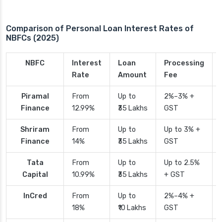
Comparison of Personal Loan Interest Rates of
NBFCs (2025)
NBFC
Interest
Loan
Processing
Rate
Amount
Fee
Piramal
From
Up to
2%–3% +
Finance
12.99%
₹35 Lakhs
GST
Shriram
From
Up to
Up to 3% +
Finance
14%
₹35 Lakhs
GST
Tata
From
Up to
Up to 2.5%
Capital
10.99%
₹35 Lakhs
+ GST
InCred
From
Up to
2%–4% +
18%
₹10 Lakhs
GST