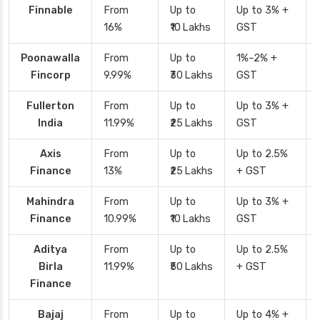
Finnable
From
Up to
Up to 3% +
16%
₹10 Lakhs
GST
Poonawalla
From
Up to
1%–2% +
Fincorp
9.99%
₹30 Lakhs
GST
Fullerton
From
Up to
Up to 3% +
India
11.99%
₹25 Lakhs
GST
Axis
From
Up to
Up to 2.5%
Finance
13%
₹25 Lakhs
+ GST
Mahindra
From
Up to
Up to 3% +
Finance
10.99%
₹10 Lakhs
GST
Aditya
From
Up to
Up to 2.5%
Birla
11.99%
₹50 Lakhs
+ GST
Finance
Bajaj
From
Up to
Up to 4% +