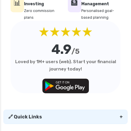
📊
🏦
Investing
Management
personal loan in lucknow
Zero commission
Personalised goal-
plans
based planning
personal loan in madurai
★★★★★
personal loan in maharashtra
personal loan in mumbai
4.9
personal loan in tamilnadu
/5
personal loan in telangana
Loved by 1M+ users (web). Start your financial
personal loan in tirunelveli
journey today!
personal loan in trichy
personal loan in uttar pradesh
personal loan interest rates
personal loan with low salary
personal loans for medical emergency
🔗 Quick Links
+
sbi personal loan interest rates