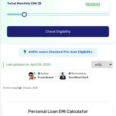
Total Monthly EMI (₹):
Check Eligibility
4001+ users Checked Pre-loan Eligibility
Select langua
Last updated on: April 28, 2025
Author
Reviewed by
Prem Anand
GuruMoorthy A
3 min read
Views:
424
Personal Loan EMI Calculator