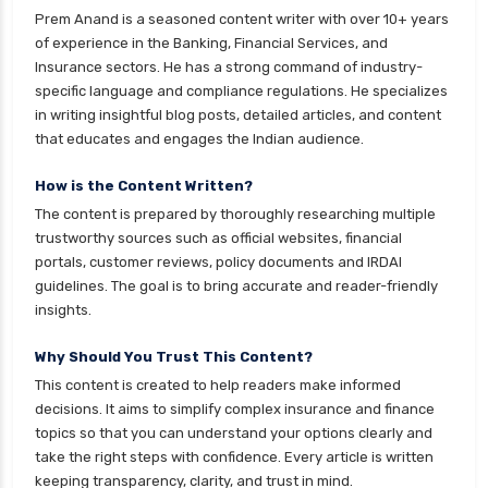
personal loan eligibility idfc
Prem Anand is a seasoned content writer with over 10+ years
personal loan eligibility incred
of experience in the Banking, Financial Services, and
Insurance sectors. He has a strong command of industry-
personal loan eligibility indusind bank
specific language and compliance regulations. He specializes
personal loan eligibility kotak
in writing insightful blog posts, detailed articles, and content
that educates and engages the Indian audience.
personal loan eligibility shriram
personal loan eligibility tata capital
How is the Content Written?
The content is prepared by thoroughly researching multiple
personal loan eligibility yes bank
trustworthy sources such as official websites, financial
personal loan for ca
portals, customer reviews, policy documents and IRDAI
guidelines. The goal is to bring accurate and reader-friendly
personal loan for defence personnel
insights.
personal loan for doctors
Why Should You Trust This Content?
personal loan for home renovation
This content is created to help readers make informed
personal loan for it professionals
decisions. It aims to simplify complex insurance and finance
personal loan for marriage
topics so that you can understand your options clearly and
take the right steps with confidence. Every article is written
personal loan for nri
keeping transparency, clarity, and trust in mind.