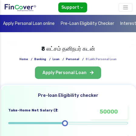
Support
Apply Personal Loan online
Pre-Loan Eligibility Checker
Interes
₹8 லட்சம் தனிநபர் கடன்
Home
/
Banking
/
Loan
/
Personal
/
8 Lakh Personal Loan
Apply Personal Loan
Pre-loan Eligibility checker
Take-Home Net Salary (₹):