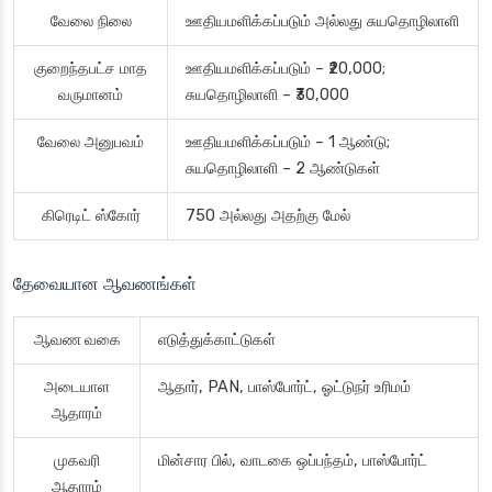
வேலை நிலை
ஊதியமளிக்கப்படும் அல்லது சுயதொழிலாளி
குறைந்தபட்ச மாத
ஊதியமளிக்கப்படும் – ₹20,000;
வருமானம்
சுயதொழிலாளி – ₹30,000
வேலை அனுபவம்
ஊதியமளிக்கப்படும் – 1 ஆண்டு;
சுயதொழிலாளி – 2 ஆண்டுகள்
கிரெடிட் ஸ்கோர்
750 அல்லது அதற்கு மேல்
தேவையான ஆவணங்கள்
ஆவண வகை
எடுத்துக்காட்டுகள்
அடையாள
ஆதார், PAN, பாஸ்போர்ட், ஓட்டுநர் உரிமம்
ஆதாரம்
முகவரி
மின்சார பில், வாடகை ஒப்பந்தம், பாஸ்போர்ட்
ஆதாரம்