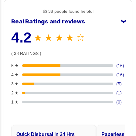
👍 38 people found helpful
Real Ratings and reviews
❯
4.2
★ ★ ★ ★ ☆
( 38 RATINGS )
5 ★
(16)
4 ★
(16)
3 ★
(5)
2 ★
(1)
1 ★
(0)
Quick Disbursal in 24 Hrs
Paperless and 