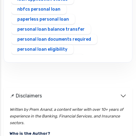
nbfcs personal loan
paperless personal loan
personal loan balance transfer
personal loan documents required
personal loan eligibility
Personal loan emi calculator
Personal loan interest rate
personal loan application process
personal loan eligibility axis
📌 Disclaimers
personal loan eligibility cholamandalam
finance
Written by Prem Anand, a content writer with over 10+ years of
experience in the Banking, Financial Services, and Insurance
personal loan eligibility hdfc
sectors.
personal loan eligibility icici
Who is the Author?