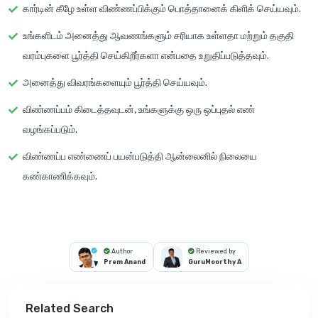
கார்டின் கீழே உள்ள விண்ணப்பிக்கும் பொத்தானைக் கிளிக் செய்யவும்.
உங்களிடம் அனைத்து ஆவணங்களும் சரியாக உள்ளதா மற்றும் தகுதி
வரம்புகளை பூர்த்தி செய்கிறீர்களா என்பதை உறுதிப்படுத்தவும்.
அனைத்து விவரங்களையும் பூர்த்தி செய்யவும்.
விண்ணப்பம் கிடைத்தவுடன், உங்களுக்கு ஒரு ஒப்புதல் எண்
வழங்கப்படும்.
விண்ணப்ப எண்ணைப் பயன்படுத்தி ஆன்லைனில் நிலையை
கண்காணிக்கவும்.
Author
Reviewed by
Prem Anand
GuruMoorthy A
Related Search