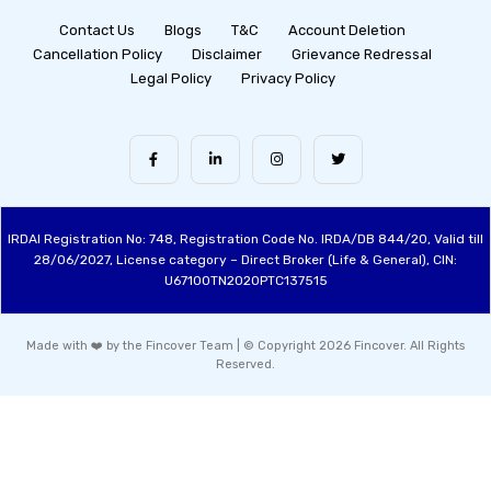
Contact Us
Blogs
T&C
Account Deletion
Cancellation Policy
Disclaimer
Grievance Redressal
Legal Policy
Privacy Policy
IRDAI Registration No: 748, Registration Code No. IRDA/DB 844/20, Valid till
28/06/2027, License category – Direct Broker (Life & General), CIN:
U67100TN2020PTC137515
Made with ❤️ by the Fincover Team | © Copyright 2026 Fincover. All Rights
Reserved.