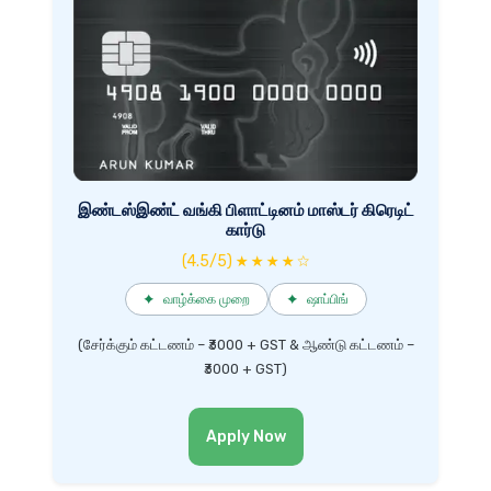
இண்டஸ்இண்ட் வங்கி பிளாட்டினம் மாஸ்டர் கிரெடிட்
கார்டு
(4.5/5) ★ ★ ★ ★ ☆
✦
வாழ்க்கை முறை
✦
ஷாப்பிங்
(சேர்க்கும் கட்டணம் – ₹3000 + GST & ஆண்டு கட்டணம் –
₹3000 + GST)
Apply Now