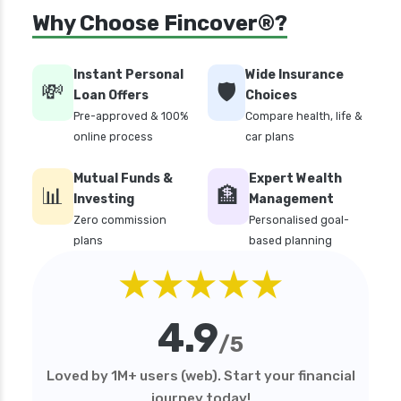
Why Choose Fincover®?
Instant Personal
Wide Insurance
💸
🛡️
Loan Offers
Choices
Pre-approved & 100%
Compare health, life &
online process
car plans
Mutual Funds &
Expert Wealth
📊
🏦
Investing
Management
Zero commission
Personalised goal-
plans
based planning
★★★★★
4.9
/5
Loved by 1M+ users (web). Start your financial
journey today!