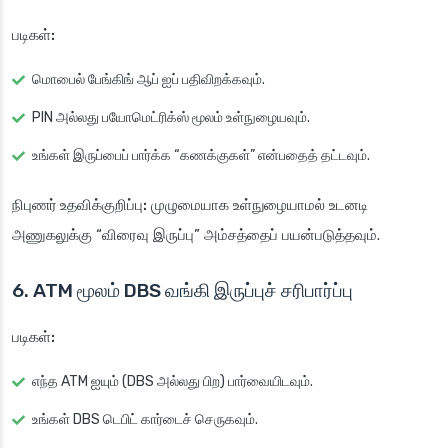
படிகள்:
மொபைல் பேங்கிங் ஆப்
ஐப் பதிவிறக்கவும்.
PIN அல்லது பயோமெட்ரிக்ஸ் மூலம் உள்நுழையவும்.
உங்கள் இருப்பைப் பார்க்க “கணக்குகள்” என்பதைத் தட்டவும்.
நிபுணர் உதவிக்குறிப்பு:
முழுமையாக உள்நுழையாமல் உடனடி
அணுகலுக்கு “விரைவு இருப்பு” அம்சத்தைப் பயன்படுத்தவும்.
6. ATM மூலம் DBS வங்கி இருப்புச் சரிபார்ப்பு
படிகள்:
எந்த ATM ஐயும் (DBS அல்லது பிற) பார்வையிடவும்.
உங்கள் DBS டெபிட் கார்டைச் செருகவும்.