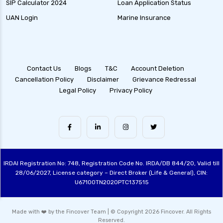
SIP Calculator 2024
Loan Application Status
UAN Login
Marine Insurance
Contact Us
Blogs
T&C
Account Deletion
Cancellation Policy
Disclaimer
Grievance Redressal
Legal Policy
Privacy Policy
IRDAI Registration No: 748, Registration Code No. IRDA/DB 844/20, Valid till
28/06/2027, License category – Direct Broker (Life & General), CIN:
U67100TN2020PTC137515
Made with ❤️ by the Fincover Team | © Copyright 2026 Fincover. All Rights
Reserved.