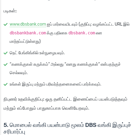
படிகள்:
www.dbsbank.com
ஐப் பார்வையிடவும் (குறிப்பு: வழங்கப்பட்ட URL இல்
dbsbankbank.com
க்கு பதிலாக
dbsbank.com
என
மாற்றப்பட்டுள்ளது)
நெட் பேங்கிங்கில் உள்நுழையவும்.
“கணக்குகள் சுருக்கம்” அல்லது “எனது கணக்குகள்” என்பதற்குச்
செல்லவும்.
உங்கள் இருப்பு மற்றும் பரிவர்த்தனைகளைப் பார்க்கவும்.
நிபுணர் உதவிக்குறிப்பு:
ஒரு தனிப்பட்ட இணைப்பைப் பயன்படுத்தவும்
மற்றும் எப்போதும் பாதுகாப்பாக வெளியேறவும்.
5. மொபைல் வங்கி பயன்பாடு மூலம் DBS வங்கி இருப்புச்
சரிபார்ப்பு