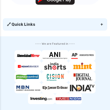
health insurance advantages and
disadvantages
health insurance ahmedabad
🔗 Quick Links
+
health insurance amritsar
health insurance bangalore
health insurance bhopal
---- We are Featured in ----
health insurance cancellation policy
health insurance chennai
health insurance claim process
health insurance claim rejection reasons
health insurance coimbatore
health insurance dehradun
health insurance delhi
health insurance gurgaon