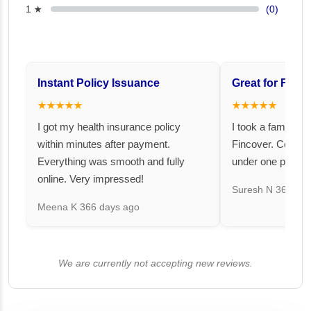
1 ★
(0)
Instant Policy Issuance
Great for Famil
★★★★★
★★★★★
I got my health insurance policy
I took a family fl
within minutes after payment.
Fincover. Covere
Everything was smooth and fully
under one premiu
online. Very impressed!
Suresh N
367 day
Meena K
366 days ago
We are currently not accepting new reviews.