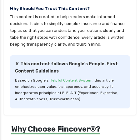
health insurance
Why Should You Trust This Content?
cignattk health insurance vs sbi general health
This content is created to help readers make informed
insurance
decisions. It aims to simplify complex insurance and finance
topics so that you can understand your options clearly and
cignattk health insurance vs star health
take the right steps with confidence. Every article is written
insurance
keeping transparency, clarity, and trust in mind.
cignattk health insurance vs tata aig health
insurance
🏅 This content follows Google's People-First
compare health insurance plans
Content Guidelines
cost of 20 lakh health insurance
Based on Google's
Helpful Content System
, this article
emphasizes user value, transparency, and accuracy. It
covid 19 health insurance
incorporates principles of E-E-A-T (Experience, Expertise,
critical illness health insurance
Authoritativeness, Trustworthiness).
critical illness health insurance india
edelweiss health insurance
Why Choose Fincover®?
family health insurance
free look period for health insurance