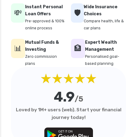
Instant Personal
Wide Insurance
future generali aarogya bima insurance plan
💸
🛡️
Loan Offers
Choices
future generali criticare insurance plan
Pre-approved & 100%
Compare health, life &
online process
car plans
future generali group health insurance plan
future generali health suraksha family floater
Mutual Funds &
Expert Wealth
📊
plan
🏦
Investing
Management
future generali health suraksha individual
Zero commission
Personalised goal-
insurance plan
plans
based planning
★★★★★
future generali health surplus insurance plan
future generali hospicash insurance plan
4.9
global health insurance for nris
/5
group health insurance
Loved by 1M+ users (web). Start your financial
group health insurance vs individual
journey today!
gst for health insurance
health and disability insurance