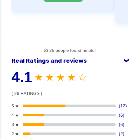
👍 26 people found helpful
Real Ratings and reviews
❯
4.1
★ ★ ★ ★ ☆
( 26 RATINGS )
5 ★
(12)
4 ★
(6)
3 ★
(6)
2 ★
(2)