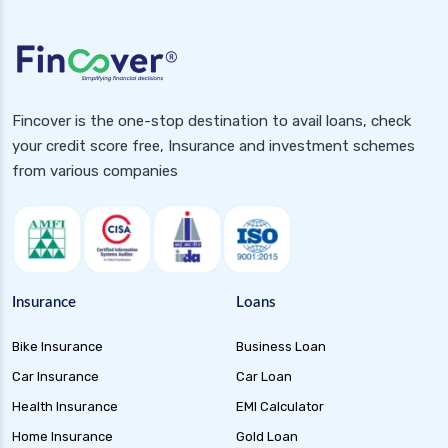
health insurance guwahati
health insurance hubli
health insurance hyderabad
Fincover is the one-stop destination to avail loans, check
health insurance in rajasthan
your credit score free, Insurance and investment schemes
health insurance indore
from various companies
health insurance jabalpur
health insurance jaipur
health insurance jodhpur
health insurance kolkata
Insurance
Loans
health insurance lucknow
Bike Insurance
Business Loan
health insurance madurai
Car Insurance
Car Loan
health insurance mumbai
Health Insurance
EMI Calculator
health insurance mysore
Home Insurance
Gold Loan