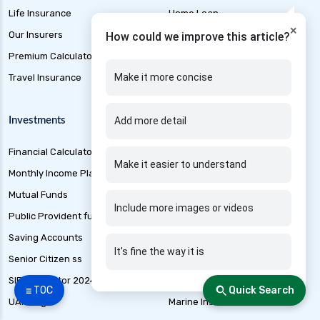
health insurance nagpur
Life Insurance
Home Loan
×
health insurance noida
Our Insurers
Mortgage Loan
How could we improve this article?
health insurance patna
Premium Calculator
Personal Loan
health insurance portability
Make it more concise
Travel Insurance
Short Term Loan
health insurance premium calculator
Investments
Other Products
Add more detail
health insurance pune
health insurance rajkot
Financial Calculators
Banking
Make it easier to understand
health insurance renewal process
Monthly Income Plan
Best loan Apps 2024
health insurance stocks india
Mutual Funds
Best Mutual funds 2024
Include more images or videos
Public Provident fund
Credit Cards
health insurance surat
Saving Accounts
Free Credit Score
health insurance tax benefits 80d
It's fine the way it is
Senior Citizen ss
Liability Insurance
health insurance thane
SIP Calculator 2024
Loan Application Status
health insurance tirunelveli
☰ TOC
Quick Search
UAN Login
Marine Insurance
health insurance top up plan comparison