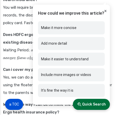
You will require bringing your identification evidence, medical
×
How could we improve this article?
records, the discharge document, the hospital bills, and the
policy card. Faster payments are done on the internet.
Make it more concise
Does HDFC ergo policies suffer a wait time on pre-
existing diseases?
Add more detail
Waiting Period.: காத்திருப்பு காலம் 2-4 ஆண்டுகள் ஆகும், இது
சுகாதார நிலை மற்றும் திட்டத்தைப் பொறுத்தது.
Make it easier to understand
Can i cover my parents under family floater?
Include more images or videos
Yes, we can do an alternative having the parents covered
using the floater covers or we can have a special senior cover
It's fine the way it is
to the parents who are beyond 60 years.
☰ TOC
Quick Search
What is the way I can determine the status of the HDFC
Ergo health insurance policy?