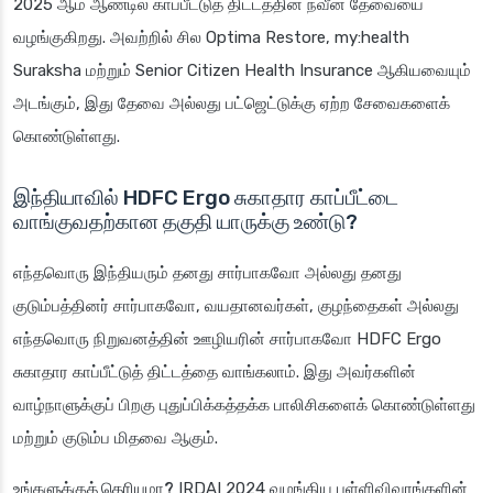
2025 ஆம் ஆண்டில் காப்பீட்டுத் திட்டத்தின் நவீன தேவையை
வழங்குகிறது. அவற்றில் சில Optima Restore, my:health
Suraksha மற்றும் Senior Citizen Health Insurance ஆகியவையும்
அடங்கும், இது தேவை அல்லது பட்ஜெட்டுக்கு ஏற்ற சேவைகளைக்
கொண்டுள்ளது.
இந்தியாவில் HDFC Ergo சுகாதார காப்பீட்டை
வாங்குவதற்கான தகுதி யாருக்கு உண்டு?
எந்தவொரு இந்தியரும் தனது சார்பாகவோ அல்லது தனது
குடும்பத்தினர் சார்பாகவோ, வயதானவர்கள், குழந்தைகள் அல்லது
எந்தவொரு நிறுவனத்தின் ஊழியரின் சார்பாகவோ HDFC Ergo
சுகாதார காப்பீட்டுத் திட்டத்தை வாங்கலாம். இது அவர்களின்
வாழ்நாளுக்குப் பிறகு புதுப்பிக்கத்தக்க பாலிசிகளைக் கொண்டுள்ளது
மற்றும் குடும்ப மிதவை ஆகும்.
உங்களுக்குத் தெரியுமா?
IRDAI 2024 வழங்கிய புள்ளிவிவரங்களின்