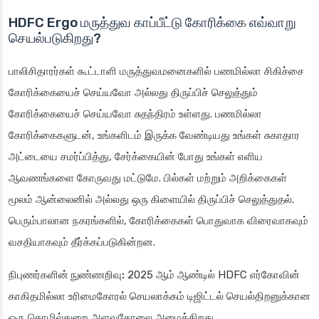
HDFC Ergo மருத்துவ காப்பீட்டு கோரிக்கை எவ்வாறு
செயல்படுகிறது?
பாலிசிதாரர்கள் கூட்டாளி மருத்துவமனைகளில் பணமில்லா சிகிச்சை
கோரிக்கையைச் செய்யவோ அல்லது திருப்பிச் செலுத்தும்
கோரிக்கையைச் செய்யவோ சுதந்திரம் உள்ளது. பணமில்லா
கோரிக்கைகளுடன், உங்களிடம் இருக்க வேண்டியது உங்கள் சுகாதார
அட்டையை சமர்ப்பித்து, சேர்க்கையின் போது உங்கள் எளிய
ஆவணங்களை கோருவது மட்டுமே. பில்கள் மற்றும் அறிக்கைகள்
மூலம் ஆன்லைனில் அல்லது ஒரு கிளையில் திருப்பிச் செலுத்துதல்.
பெரும்பாலான நகரங்களில், கோரிக்கைகள் பொதுவாக விரைவாகவும்
வசதியாகவும் தீர்க்கப்படுகின்றன.
நிபுணர்களின் நுண்ணறிவு:
2025 ஆம் ஆண்டில் HDFC எர்கோவின்
காகிதமில்லா உரிமைகோரல் செயலாக்கம் டிஜிட்டல் செயல்திறனுக்கான
ஒரு தொழில்துறை அளவுகோலை அமைக்கிறது.