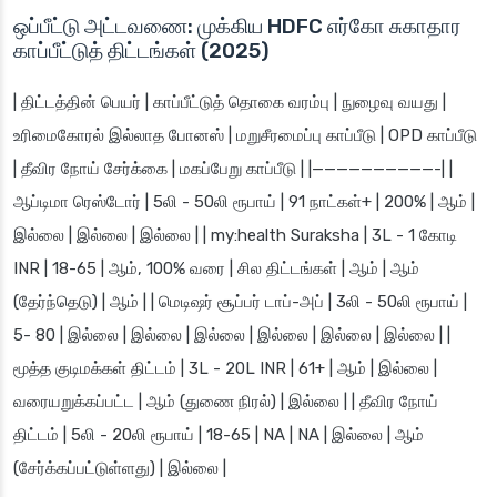
ஒப்பீட்டு அட்டவணை: முக்கிய HDFC எர்கோ சுகாதார
காப்பீட்டுத் திட்டங்கள் (2025)
| திட்டத்தின் பெயர் | காப்பீட்டுத் தொகை வரம்பு | நுழைவு வயது |
உரிமைகோரல் இல்லாத போனஸ் | மறுசீரமைப்பு காப்பீடு | OPD காப்பீடு
| தீவிர நோய் சேர்க்கை | மகப்பேறு காப்பீடு | |——————————-| |
ஆப்டிமா ரெஸ்டோர் | 5லி - 50லி ரூபாய் | 91 நாட்கள்+ | 200% | ஆம் |
இல்லை | இல்லை | இல்லை | | my:health Suraksha | 3L - 1 கோடி
INR | 18-65 | ஆம், 100% வரை | சில திட்டங்கள் | ஆம் | ஆம்
(தேர்ந்தெடு) | ஆம் | | மெடிஷர் சூப்பர் டாப்-அப் | 3லி - 50லி ரூபாய் |
5- 80 | இல்லை | இல்லை | இல்லை | இல்லை | இல்லை | இல்லை | |
மூத்த குடிமக்கள் திட்டம் | 3L - 20L INR | 61+ | ஆம் | இல்லை |
வரையறுக்கப்பட்ட | ஆம் (துணை நிரல்) | இல்லை | | தீவிர நோய்
திட்டம் | 5லி - 20லி ரூபாய் | 18-65 | NA | NA | இல்லை | ஆம்
(சேர்க்கப்பட்டுள்ளது) | இல்லை |