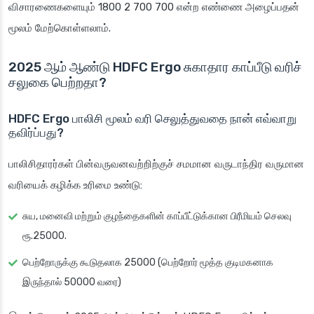
விசாரணைகளையும் 1800 2 700 700 என்ற எண்ணை அழைப்பதன்
மூலம் மேற்கொள்ளலாம்.
2025 ஆம் ஆண்டு HDFC Ergo சுகாதார காப்பீடு வரிச்
சலுகை பெற்றதா?
HDFC Ergo பாலிசி மூலம் வரி செலுத்துவதை நான் எவ்வாறு
தவிர்ப்பது?
பாலிசிதாரர்கள் பின்வருவனவற்றிற்குச் சமமான வருடாந்திர வருமான
வரியைக் கழிக்க உரிமை உண்டு:
சுய, மனைவி மற்றும் குழந்தைகளின் காப்பீட்டுக்கான பிரீமியம் செலவு
ரூ.25000.
பெற்றோருக்கு கூடுதலாக 25000 (பெற்றோர் மூத்த குடிமகனாக
இருந்தால் 50000 வரை)