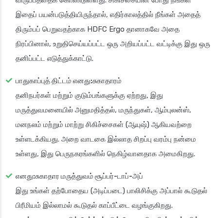
விருப்பத்தைக் கொண்டுள்ளது. சிகிச்சையின் போது நீங்கள்
இதைப் பயன்படுத்தியிருந்தால், எதிர்காலத்தில் நீங்கள் அதைத்
திரும்பப் பெறுவதற்காக HDFC Ergo தானாகவே அதை
நிரப்பினால், உறுதிசெய்யப்பட்ட ஒரு அறியப்பட்ட வட்டிக்கு இது ஒரு
தனிப்பட்ட எடுத்துக்காட்டு.
பாதுகாப்புத் திட்டம் எனது:சுகாதாரம்
தனிநபர்கள் மற்றும் குடும்பங்களுக்கு ஏற்றது, இது
மருத்துவமனையில் அனுமதித்தல், மருந்துகள், ஆம்புலன்ஸ்,
மனநலம் மற்றும் மாற்று சிகிச்சைகள் (ஆயுஷ்) ஆகியவற்றை
உள்ளடக்கியது. அறை வாடகை இல்லாத சிறப்பு வரம்பு நன்மை
உள்ளது, இது பெருநகரங்களில் நெகிழ்வானதாக அமைகிறது.
எனது:சுகாதார மருத்துவம் சூப்பர்-டாப்-அப்
இது உங்கள் தற்போதைய (அடிப்படை) பாலிசிக்கு அப்பால் கூடுதல்
பிரீமியம் இல்லாமல் கூடுதல் காப்பீட்டை வழங்குகிறது.