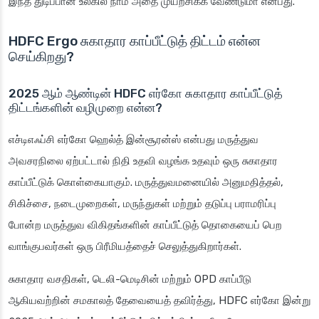
இந்த துடிப்பான உலகில் நாம் அதை முயற்சிக்க வேண்டுமா என்பது.
HDFC Ergo சுகாதார காப்பீட்டுத் திட்டம் என்ன
செய்கிறது?
2025 ஆம் ஆண்டின் HDFC எர்கோ சுகாதார காப்பீட்டுத்
திட்டங்களின் வழிமுறை என்ன?
எச்டிஎஃப்சி எர்கோ ஹெல்த் இன்சூரன்ஸ் என்பது மருத்துவ
அவசரநிலை ஏற்பட்டால் நிதி உதவி வழங்க உதவும் ஒரு சுகாதார
காப்பீட்டுக் கொள்கையாகும். மருத்துவமனையில் அனுமதித்தல்,
சிகிச்சை, நடைமுறைகள், மருந்துகள் மற்றும் தடுப்பு பராமரிப்பு
போன்ற மருத்துவ விகிதங்களின் காப்பீட்டுத் தொகையைப் பெற
வாங்குபவர்கள் ஒரு பிரீமியத்தைச் செலுத்துகிறார்கள்.
சுகாதார வசதிகள், டெலி-மெடிசின் மற்றும் OPD காப்பீடு
ஆகியவற்றின் சமகாலத் தேவையைத் தவிர்த்து, HDFC எர்கோ இன்று