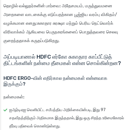
தொழில் வல்லுநர்களின் பார்வை:
அதேசமயம், மருத்துவமனை
அறைகளை வாடகைக்கு எடுப்பதற்கான பூஜ்ஜிய வரம்பு விகிதம்/
வழக்கமான எனது:சுகாதார சுரக்ஷா மற்றும் பெரிய நெட்வொர்க்
விரிவாக்கம் ஆகியவை பெருநகரங்களைப் பொறுத்தவரை செலவு
குறைந்ததாகக் கருதப்படுகிறது.
அப்படியானால் HDFC எர்கோ சுகாதார காப்பீட்டுத்
திட்டங்களின் நன்மை தீமைகள் என்ன சொல்கின்றன?
HDFC ERGO-வின் எதிர்கால நன்மைகள் என்னவாக
இருக்கும்?
நன்மைகள்:
ஐஆர்டிஏஐ வெளியிட்ட சமீபத்திய அறிக்கையின்படி, இது 97
சதவீதத்திற்கும் அதிகமாக இருந்ததால், இது ஒரு சிறந்த உரிமைகோரல்
தீர்வு பதிவைக் கொண்டுள்ளது.