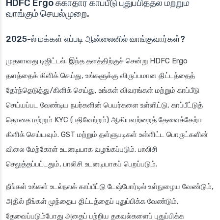
HDFC Ergo சுகாதார காப்பீடு புதுப்பித்தல் மற்றும்
வாங்கும் செயல்முறை.
2025-ல் மக்கள் எப்படி ஆன்லைனில் வாங்குவார்கள்?
முதலாவது டிஜிட்டல். இந்த தளத்திற்குச் சென்று HDFC Ergo
தளத்தைக் கிளிக் செய்து, உங்களுக்கு விருப்பமான திட்டத்தைத்
தேர்ந்தெடுத்து/கிளிக் செய்து, உங்கள் விவரங்கள் மற்றும் காப்பீடு
செய்யப்பட வேண்டிய நபர்களின் பெயர்களை உள்ளிட்டு, காப்பீட்டுத்
தொகை மற்றும் KYC (பதிவேற்றம்) ஆகியவற்றைத் தேவைக்கேற்ப
கிளிக் செய்யவும். GST மற்றும் தள்ளுபடிகள் உள்ளிட்ட பொருட்களின்
விலை மேற்கோள் உடனடியாக வழங்கப்படும். பாலிசி
செலுத்தப்பட்டதும், பாலிசி உடனடியாகப் பெறப்படும்.
நீங்கள் உங்கள் உடல்நலக் காப்பீட்டு டேஷ்போர்டில் உள்நுழைய வேண்டும்,
அதில் நீங்கள் முந்தைய திட்டத்தைப் புதுப்பிக்க வேண்டும்,
தேவைப்படும்போது அதைப் பற்றிய தகவல்களைப் புதுப்பிக்க