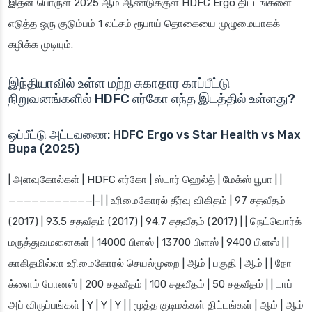
இதன் பொருள் 2025 ஆம் ஆண்டுக்குள் HDFC Ergo திட்டங்களை
எடுத்த ஒரு குடும்பம் 1 லட்சம் ரூபாய் தொகையை முழுமையாகக்
கழிக்க முடியும்.
இந்தியாவில் உள்ள மற்ற சுகாதார காப்பீட்டு
நிறுவனங்களில் HDFC எர்கோ எந்த இடத்தில் உள்ளது?
ஒப்பீட்டு அட்டவணை: HDFC Ergo vs Star Health vs Max
Bupa (2025)
| அளவுகோல்கள் | HDFC எர்கோ | ஸ்டார் ஹெல்த் | மேக்ஸ் பூபா | |
———————————|–| | உரிமைகோரல் தீர்வு விகிதம் | 97 சதவீதம்
(2017) | 93.5 சதவீதம் (2017) | 94.7 சதவீதம் (2017) | | நெட்வொர்க்
மருத்துவமனைகள் | 14000 பிளஸ் | 13700 பிளஸ் | 9400 பிளஸ் | |
காகிதமில்லா உரிமைகோரல் செயல்முறை | ஆம் | பகுதி | ஆம் | | நோ
க்ளைம் போனஸ் | 200 சதவீதம் | 100 சதவீதம் | 50 சதவீதம் | | டாப்
அப் விருப்பங்கள் | Y | Y | Y | | மூத்த குடிமக்கள் திட்டங்கள் | ஆம் | ஆம்