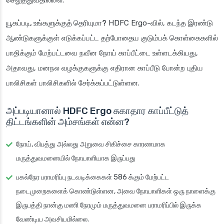
செலுத்துவதில்லை.
யூகப்படி, உங்களுக்குத் தெரியுமா?
HDFC Ergo-வில், கடந்த இரண்டு
ஆண்டுகளுக்குள் எடுக்கப்பட்ட தற்போதைய குடும்பக் கொள்கைகளில்
பாதிக்கும் மேற்பட்டவை நவீன நோய் காப்பீட்டை உள்ளடக்கியது,
அதாவது, மனநல வழக்குகளுக்கு எதிரான காப்பீடு போன்ற புதிய
பாலிசிகள் பாலிசிகளில் சேர்க்கப்பட்டுள்ளன.
அப்படியானால் HDFC Ergo சுகாதார காப்பீட்டுத்
திட்டங்களின் அம்சங்கள் என்ன?
நோய், விபத்து அல்லது அறுவை சிகிச்சை காரணமாக
மருத்துவமனையில் நோயாளியாக இருப்பது
பகல்நேர பராமரிப்பு நடவடிக்கைகள் 586 க்கும் மேற்பட்ட
நடைமுறைகளைக் கொண்டுள்ளன, அவை நோயாளிகள் ஒரு நாளைக்கு
இருபத்தி நான்கு மணி நேரமும் மருத்துவமனை பராமரிப்பில் இருக்க
வேண்டிய அவசியமில்லை.