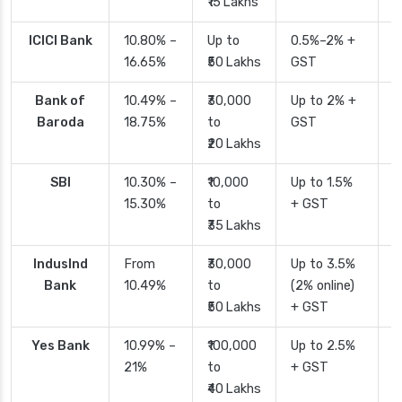
₹15 Lakhs
ICICI Bank
10.80% –
Up to
0.5%–2% +
2
16.65%
₹50 Lakhs
GST
Bank of
10.49% –
₹30,000
Up to 2% +
4
Baroda
18.75%
to
GST
₹20 Lakhs
SBI
10.30% –
₹10,000
Up to 1.5%
2
15.30%
to
+ GST
d
₹35 Lakhs
IndusInd
From
₹30,000
Up to 3.5%
2
Bank
10.49%
to
(2% online)
₹50 Lakhs
+ GST
Yes Bank
10.99% –
₹100,000
Up to 2.5%
2
21%
to
+ GST
₹40 Lakhs