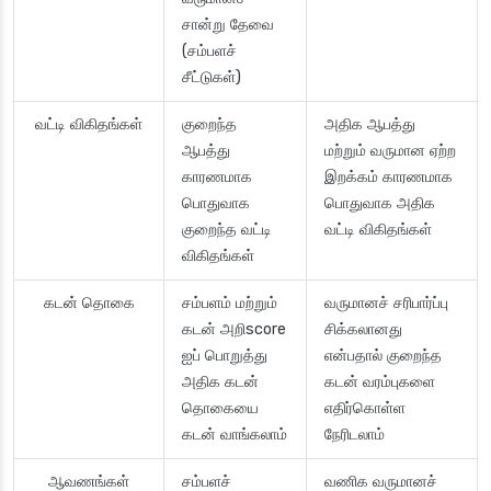
சான்று தேவை
(சம்பளச்
சீட்டுகள்)
வட்டி விகிதங்கள்
குறைந்த
அதிக ஆபத்து
ஆபத்து
மற்றும் வருமான ஏற்ற
காரணமாக
இறக்கம் காரணமாக
பொதுவாக
பொதுவாக அதிக
குறைந்த வட்டி
வட்டி விகிதங்கள்
விகிதங்கள்
கடன் தொகை
சம்பளம் மற்றும்
வருமானச் சரிபார்ப்பு
கடன் அறிscore
சிக்கலானது
ஐப் பொறுத்து
என்பதால் குறைந்த
அதிக கடன்
கடன் வரம்புகளை
தொகையை
எதிர்கொள்ள
கடன் வாங்கலாம்
நேரிடலாம்
ஆவணங்கள்
சம்பளச்
வணிக வருமானச்