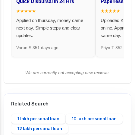
Quick Disbursal in 24 Hrs
Paperless and 
★★★★★
★★★★★
Applied on thursday, money came
Uploaded KYC an
next day. Simple steps and clear
online. Approval 
updates.
same day.
Varun S
351 days ago
Priya T
352 days 
We are currently not accepting new reviews.
Related Search
1 lakh personal loan
10 lakh personal loan
12 lakh personal loan