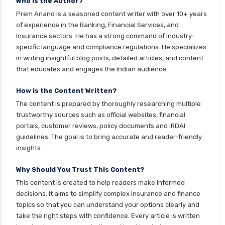
Who is the Author?
personal loan eligibility idfc
Prem Anand is a seasoned content writer with over 10+ years
personal loan eligibility incred
of experience in the Banking, Financial Services, and
Insurance sectors. He has a strong command of industry-
personal loan eligibility indusind bank
specific language and compliance regulations. He specializes
personal loan eligibility kotak
in writing insightful blog posts, detailed articles, and content
that educates and engages the Indian audience.
personal loan eligibility shriram
personal loan eligibility tata capital
How is the Content Written?
The content is prepared by thoroughly researching multiple
personal loan eligibility yes bank
trustworthy sources such as official websites, financial
personal loan for ca
portals, customer reviews, policy documents and IRDAI
guidelines. The goal is to bring accurate and reader-friendly
personal loan for defence personnel
insights.
personal loan for doctors
Why Should You Trust This Content?
personal loan for home renovation
This content is created to help readers make informed
personal loan for it professionals
decisions. It aims to simplify complex insurance and finance
personal loan for marriage
topics so that you can understand your options clearly and
take the right steps with confidence. Every article is written
personal loan for nri