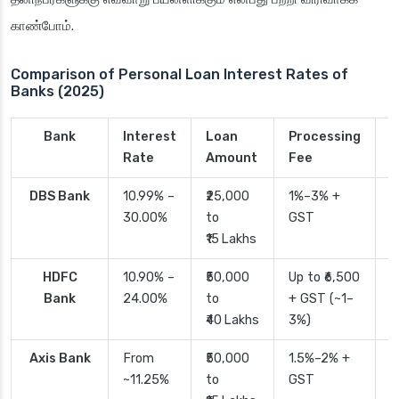
காண்போம்.
Comparison of Personal Loan Interest Rates of
Banks (2025)
Bank
Interest
Loan
Processing
P
Rate
Amount
Fee
T
DBS Bank
10.99% –
₹25,000
1%–3% +
2
30.00%
to
GST
₹15 Lakhs
HDFC
10.90% –
₹50,000
Up to ₹6,500
2
Bank
24.00%
to
+ GST (~1–
₹40 Lakhs
3%)
Axis Bank
From
₹50,000
1.5%–2% +
2
~11.25%
to
GST