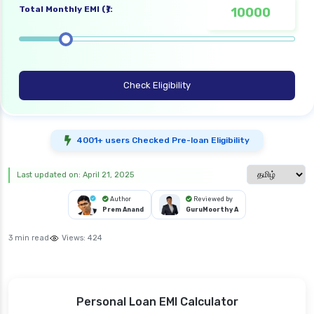
Total Monthly EMI (₹):
Check Eligibility
4001+ users Checked Pre-loan Eligibility
Select langua
Last updated on: April 21, 2025
Author
Reviewed by
Prem Anand
GuruMoorthy A
3 min read
Views:
424
Personal Loan EMI Calculator