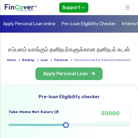
Support
Apply Personal Loan online
Pre-Loan Eligibility Checker
Interes
சம்பளம் வாங்கும் தனிநபர்களுக்கான தனிநபர் கடன்
Home
/
Banking
/
Loan
/
Personal
/
Personal Loan For Salaried Individuals
Apply Personal Loan
Pre-loan Eligibility checker
Take-Home Net Salary (₹):