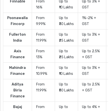
Finnable
From
Up to
Up to 3% +
16%
₹10 Lakhs
GST
Poonawalla
From
Up to
1%–2% +
Fincorp
9.99%
₹30 Lakhs
GST
Fullerton
From
Up to
Up to 3% +
India
11.99%
₹25 Lakhs
GST
Axis
From
Up to
Up to 2.5%
Finance
13%
₹25 Lakhs
+ GST
Mahindra
From
Up to
Up to 3% +
Finance
10.99%
₹10 Lakhs
GST
Aditya
From
Up to
Up to 2.5%
Birla
11.99%
₹50 Lakhs
+ GST
Finance
Bajaj
From
Up to
Up to 4% +