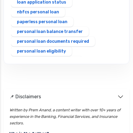
loan application status
nbfcs personal loan
paperless personal loan
personal loan balance transfer
personal loan documents required
personal loan eligibility
Personal loan emi calculator
Personal loan interest rate
personal loan application process
personal loan eligibility axis
📌 Disclaimers
personal loan eligibility cholamandalam
finance
Written by Prem Anand, a content writer with over 10+ years of
experience in the Banking, Financial Services, and Insurance
personal loan eligibility hdfc
sectors.
personal loan eligibility icici