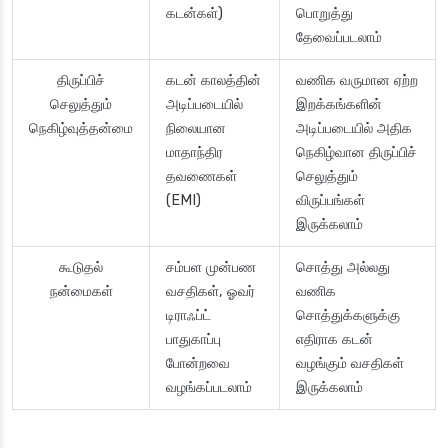
கடன்கள்)
பொறுத்து
தேவைப்படலாம்
திருப்பிச்
கடன் காலத்தின்
வணிக வருமான ஏற்ற
செலுத்தும்
அடிப்படையில்
இறக்கங்களின்
நெகிழ்வுத்தன்மை
நிலையான
அடிப்படையில் அதிக
மாதாந்திர
நெகிழ்வான திருப்பிச்
தவணைகள்
செலுத்தும்
(EMI)
விருப்பங்கள்
இருக்கலாம்
கூடுதல்
சம்பள முன்பண
சொத்து அல்லது
நன்மைகள்
வசதிகள், ஓவர்
வணிக
டிராஃப்ட்
சொத்துக்களுக்கு
பாதுகாப்பு
எதிராக கடன்
போன்றவை
வழங்கும் வசதிகள்
வழங்கப்படலாம்
இருக்கலாம்