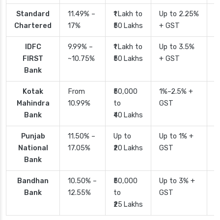
Standard
11.49% –
₹1 Lakh to
Up to 2.25%
4
Chartered
17%
₹50 Lakhs
+ GST
IDFC
9.99% –
₹1 Lakh to
Up to 3.5%
2
FIRST
~10.75%
₹50 Lakhs
+ GST
Bank
Kotak
From
₹50,000
1%–2.5% +
2
Mahindra
10.99%
to
GST
Bank
₹40 Lakhs
Punjab
11.50% –
Up to
Up to 1% +
2
National
17.05%
₹20 Lakhs
GST
Bank
Bandhan
10.50% –
₹50,000
Up to 3% +
4
Bank
12.55%
to
GST
₹25 Lakhs