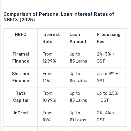
Comparison of Personal Loan Interest Rates of
NBFCs (2025)
NBFC
Interest
Loan
Processing
Rate
Amount
Fee
Piramal
From
Up to
2%–3% +
Finance
12.99%
₹35 Lakhs
GST
Shriram
From
Up to
Up to 3% +
Finance
14%
₹35 Lakhs
GST
Tata
From
Up to
Up to 2.5%
Capital
10.99%
₹35 Lakhs
+ GST
InCred
From
Up to
2%–4% +
18%
₹10 Lakhs
GST