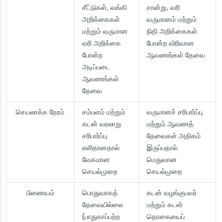
சீட்டுகள், வங்கி
சான்று, வரி
அறிக்கைகள்
வருமானம் மற்றும்
மற்றும் வருமான
நிதி அறிக்கைகள்
வரி அறிக்கை
போன்ற விரிவான
போன்ற
ஆவணங்கள் தேவை
அடிப்படை
ஆவணங்கள்
தேவை
செயலாக்க நேரம்
சம்பளம் மற்றும்
வருமானச் சரிபார்ப்பு
கடன் வரலாறு
மற்றும் ஆவணத்
சரிபார்ப்பு
தேவைகள் அதிகம்
எளிதானதால்
இருப்பதால்
வேகமான
மெதுவான
செயல்முறை
செயல்முறை
பிணையம்
பொதுவாகத்
கடன் வழங்குபவர்
தேவையில்லை
மற்றும் கடன்
(பாதுகாப்பற்ற
தொகையைப்