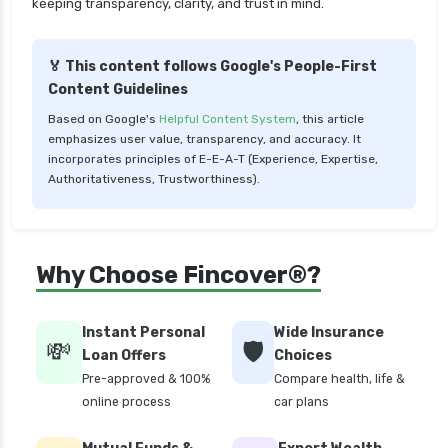
keeping transparency, clarity, and trust in mind.
personal loan for pensioners
personal loan for self employed
🏅 This content follows Google's People-First
Content Guidelines
personal loan for women
Based on Google's
Helpful Content System
, this article
personal loan in 10 minutes
emphasizes user value, transparency, and accuracy. It
personal loan in andhra pradesh
incorporates principles of E-E-A-T (Experience, Expertise,
Authoritativeness, Trustworthiness).
personal loan in bangalore
personal loan in chennai
personal loan in cochin
Why Choose Fincover®?
personal loan in coimbatore
personal loan in delhi
Instant Personal
Wide Insurance
💸
🛡️
personal loan in hyderabad
Loan Offers
Choices
Pre-approved & 100%
Compare health, life &
personal loan in karnataka
online process
car plans
personal loan in kerala