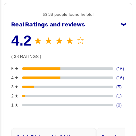
👍 38 people found helpful
Real Ratings and reviews
❯
4.2
★ ★ ★ ★ ☆
( 38 RATINGS )
5 ★
(16)
4 ★
(16)
3 ★
(5)
2 ★
(1)
1 ★
(0)