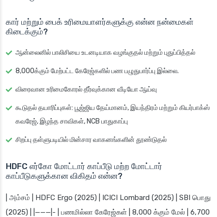
கார் மற்றும் பைக் உரிமையாளர்களுக்கு என்ன நன்மைகள்
கிடைக்கும்?
ஆன்லைனில் பாலிசியை உடனடியாக வழங்குதல் மற்றும் புதுப்பித்தல்
8,000க்கும் மேற்பட்ட கேரேஜ்களில் பண பழுதுபார்ப்பு இல்லை.
விரைவான உரிமைகோரல் தீர்வுக்கான வீடியோ ஆய்வு
கூடுதல் தயாரிப்புகள்: பூஜ்ஜிய தேய்மானம், இயந்திரம் மற்றும் கியர்பாக்ஸ்
கவரேஜ், இழந்த சாவிகள், NCB பாதுகாப்பு
சிறப்பு தள்ளுபடியில் மின்சார வாகனங்களின் தூண்டுதல்
HDFC எர்கோ மோட்டார் காப்பீடு மற்ற மோட்டார்
காப்பீடுகளுக்கான விகிதம் என்ன?
| அம்சம் | HDFC Ergo (2025) | ICICI Lombard (2025) | SBI பொது
(2025) | |———|- | பணமில்லா கேரேஜ்கள் | 8,000 க்கும் மேல் | 6,700