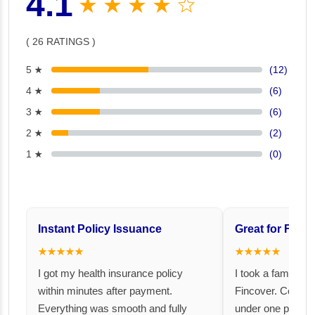
4.1
★ ★ ★ ★ ☆
( 26 RATINGS )
5 ★
(12)
4 ★
(6)
3 ★
(6)
2 ★
(2)
1 ★
(0)
Instant Policy Issuance
Great for Famil
★★★★★
★★★★★
I got my health insurance policy
I took a family fl
within minutes after payment.
Fincover. Covere
Everything was smooth and fully
under one premiu