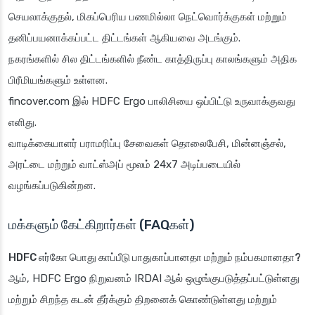
செயலாக்குதல், மிகப்பெரிய பணமில்லா நெட்வொர்க்குகள் மற்றும்
தனிப்பயனாக்கப்பட்ட திட்டங்கள் ஆகியவை அடங்கும்.
நகரங்களில் சில திட்டங்களில் நீண்ட காத்திருப்பு காலங்களும் அதிக
பிரீமியங்களும் உள்ளன.
fincover.com இல் HDFC Ergo பாலிசியை ஒப்பிட்டு உருவாக்குவது
எளிது.
வாடிக்கையாளர் பராமரிப்பு சேவைகள் தொலைபேசி, மின்னஞ்சல்,
அரட்டை மற்றும் வாட்ஸ்அப் மூலம் 24x7 அடிப்படையில்
வழங்கப்படுகின்றன.
மக்களும் கேட்கிறார்கள் (FAQகள்)
HDFC எர்கோ பொது காப்பீடு பாதுகாப்பானதா மற்றும் நம்பகமானதா?
ஆம், HDFC Ergo நிறுவனம் IRDAI ஆல் ஒழுங்குபடுத்தப்பட்டுள்ளது
மற்றும் சிறந்த கடன் தீர்க்கும் திறனைக் கொண்டுள்ளது மற்றும்