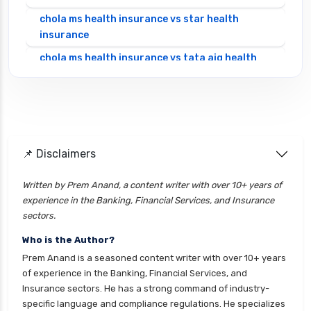
chola ms health insurance vs star health
insurance
chola ms health insurance vs tata aig health
insurance
cignattk health insurance vs edelweiss general
health insurance
cignattk health insurance vs future generali
health insurance
📌 Disclaimers
cignattk health insurance vs go digit health
Written by Prem Anand, a content writer with over 10+ years of
insurance
experience in the Banking, Financial Services, and Insurance
cignattk health insurance vs liberty general
sectors.
health insurance
Who is the Author?
cignattk health insurance vs magma hdi health
Prem Anand is a seasoned content writer with over 10+ years
insurance
of experience in the Banking, Financial Services, and
Insurance sectors. He has a strong command of industry-
cignattk health insurance vs new india
specific language and compliance regulations. He specializes
assurance health insurance