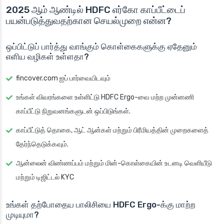
2025 ஆம் ஆண்டில் HDFC எர்கோ காப்பீட்டைப்
பயன்படுத்துவதற்கான செயல்முறை என்ன?
ஒப்பிட்டுப் பார்த்து வாங்கும் கொள்கைகளுக்கு ஏதேனும்
எளிய வழிகள் உள்ளதா?
fincover.com ஐப் பார்வையிடவும்
உங்கள் விவரங்களை உள்ளிட்டு HDFC Ergo-வை மற்ற முன்னணி
காப்பீட்டு நிறுவனங்களுடன் ஒப்பிடுங்கள்.
காப்பீட்டுத் தொகை, ஆட் ஆன்கள் மற்றும் பிரீமியத்தின் முறைகளைத்
தேர்ந்தெடுக்கவும்.
ஆன்லைன் விண்ணப்பம் மற்றும் மின்-கொள்கையின் உடனடி வெளியீடு
மற்றும் டிஜிட்டல் KYC
உங்கள் தற்போதைய பாலிசியை HDFC Ergo-க்கு மாற்ற
முடியுமா?