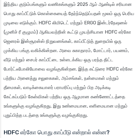
இந்திய குடும்பங்களும் வணிகங்களும் 2025 ஆம் ஆண்டில் சரியான
பொது காப்பீட்டுக் கொள்கையைத் தேர்ந்தெடுப்பதன் மூலம் ஒரு பெரிய
முடிவை எடுக்கும். HDFC லிமிடெட் மற்றும் ERGO இன்டர்நேஷனல்
(முனிச் ரீ குழுமம்) ஆகியவற்றின் கூட்டு முயற்சியான HDFC எர்கோ
ஜெனரல் இன்சூரன்ஸ் நிறுவனங்கள், காப்பீட்டுத் துறையில் ஒரு
முக்கிய பங்கு வகிக்கின்றன. அவை சுகாதாரம், மோட்டார், பயணம்,
வீடு மற்றும் சைபர் காப்பீட்டை உள்ளடக்கிய ஒரு பரந்த திட்ட
போர்ட்ஃபோலியோவை வழங்குகின்றன. இந்த கட்டுரை HDFC எர்கோ
பற்றிய அனைத்து சலுகைகள், அம்சங்கள், நன்மைகள் மற்றும்
தீமைகள், வாடிக்கையாளர் பராமரிப்பு மற்றும் பிற அடிக்கடி
கேட்கப்படும் கேள்விகள் பற்றிய ஒரு ஆழமான கண்ணோட்டத்தை
உங்களுக்கு வழங்குகிறது, இது உண்மையான, எளிமையான மற்றும்
புதுப்பித்த படத்தை உங்களுக்கு வழங்குகிறது.
HDFC எர்கோ பொது காப்பீடு என்றால் என்ன?