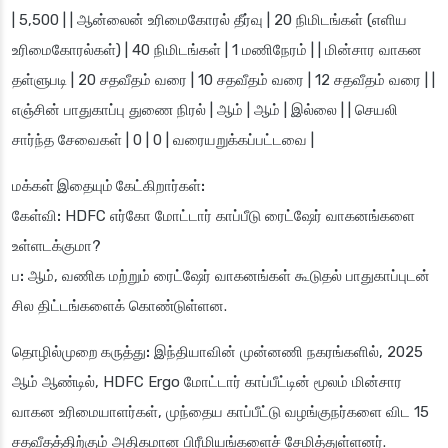
| 5,500 | | ஆன்லைன் உரிமைகோரல் தீர்வு | 20 நிமிடங்கள் (எளிய
உரிமைகோரல்கள்) | 40 நிமிடங்கள் | 1 மணிநேரம் | | மின்சார வாகன
தள்ளுபடி | 20 சதவீதம் வரை | 10 சதவீதம் வரை | 12 சதவீதம் வரை | |
எஞ்சின் பாதுகாப்பு துணை நிரல் | ஆம் | ஆம் | இல்லை | | செயலி
சார்ந்த சேவைகள் | 0 | 0 | வரையறுக்கப்பட்டவை |
மக்கள் இதையும் கேட்கிறார்கள்:
கேள்வி:
HDFC எர்கோ மோட்டார் காப்பீடு ரைட்ஷேர் வாகனங்களை
உள்ளடக்குமா?
ப:
ஆம், வணிக மற்றும் ரைட்ஷேர் வாகனங்கள் கூடுதல் பாதுகாப்புடன்
சில திட்டங்களைக் கொண்டுள்ளன.
தொழில்முறை கருத்து:
இந்தியாவின் முன்னணி நகரங்களில், 2025
ஆம் ஆண்டில், HDFC Ergo மோட்டார் காப்பீட்டின் மூலம் மின்சார
வாகன உரிமையாளர்கள், முந்தைய காப்பீட்டு வழங்குநர்களை விட 15
சதவீதத்திற்கும் அதிகமான பிரீமியங்களைச் சேமித்துள்ளனர்.