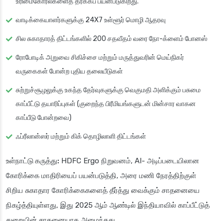
உரிமைகோரல்களைத் தீர்க்கப் பயன்படுகிறது.
வாடிக்கையாளர்களுக்கு 24X7 உள்ளூர் மொழி ஆதரவு
சில சுகாதாரத் திட்டங்களில் 200 சதவீதம் வரை நோ-க்ளைம் போனஸ்
ரோபோடிக் அறுவை சிகிச்சை மற்றும் மருத்துவரின் மெய்நிகர்
வருகைகள் போன்ற புதிய தலையீடுகள்
சுற்றுச்சூழலுக்கு உகந்த தேர்வுகளுக்கு வெகுமதி அளிக்கும் பசுமை
காப்பீட்டு தயாரிப்புகள் (குறைந்த பிரீமியங்களுடன் மின்சார வாகன
காப்பீடு போன்றவை)
ஃப்ரீலான்ஸர் மற்றும் கிக் தொழிலாளி திட்டங்கள்
உள்நாட்டு கருத்து:
HDFC Ergo நிறுவனம், AI- அடிப்படையிலான
கோரிக்கை மாதிரியைப் பயன்படுத்தி, அரை மணி நேரத்திற்குள்
சிறிய சுகாதார கோரிக்கைகளைத் தீர்த்து வைக்கும் சாதனையை
நிகழ்த்தியுள்ளது, இது 2025 ஆம் ஆண்டில் இந்தியாவில் காப்பீட்டுத்
துறையின் சாதனையாக அமைந்தது.