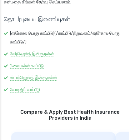
என்பதை நீங்கள் தேர்வு செய்யலாம்.
தொடர்புடைய இணைப்புகள்
[எதிர்கால பொது காப்பீடு](/காப்பீடு/நிறுவனம்/எதிர்கால பொது
காப்பீடு/)
கேர்ஹெல்த் இன்சூரன்ஸ்
ரிலையன்ஸ் காப்பீடு
ஸ்டார்ஹெல்த் இன்சூரன்ஸ்
கோடிஜிட் காப்பீடு
Compare & Apply Best Health Insurance
Providers in India