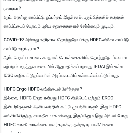
முடியுமா?
ஆம், அதற்கு காப்பீட்டு ஒப்பந்தம் இருந்தால், புதுப்பித்தலில் கூடுதல்
காப்பீட்டைப் பெறவும் புதிய சலுகைகளைச் சேர்க்கவும் முடியும்.
COVID-19 அல்லது எதிர்கால தொற்றுநோய்க்கு HDFC எர்கோ காப்பீடு
காப்பீடு வழங்குமா?
ஆம், பெரும்பாலான சுகாதாரக் கொள்கைகளில், தொற்றுநோய்களால்
ஏற்படும் மருத்துவமனையில் அனுமதிக்கப்படுவது IRDAI இல் உள்ள
ICSO வழிகாட்டுதல்களின் அடிப்படையில் உள்ளடக்கப்பட்டுள்ளது.
HDFC Ergo HDFC வங்கியைச் சேர்ந்ததா?
இல்லை, HDFC Ergo என்பது HDFC லிமிடெட் மற்றும் ERGO
இன்டர்நேஷனல் ஆகியவற்றின் கூட்டு முயற்சியாகும். இது HDFC
வங்கியிலிருந்து சுயாதீனமாக உள்ளது, இருப்பினும் இது அவ்வப்போது
HDFC வங்கி வாடிக்கையாளர்களுக்கு தள்ளுபடி பாலிசிகளை