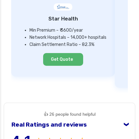
Star Health
Min Premium – ₹ 3600/year
Network Hospitals – 14,000+ hospitals
Mi
Claim Settlement Ratio – 82.3%
Ne
Cl
Get Quote
👍 26 people found helpful
Real Ratings and reviews
❯