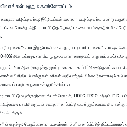
ிவிவரங்கள் மற்றும் கண்ணோட்டம்
 சுகாதார விழிப்புணர்வு:
இந்தியர்கள் சுகாதார விழிப்புணர்வு பெற்று வருகி
ிட்டங்கள் போன்ற அதிக காப்பீட்டுத் தொகுப்புகளை வாங்குவதில் மிகப்பெரி
ு.
ாமரிப்பு பணவீக்கம்:
இந்தியாவில் சுகாதாரப் பராமரிப்பு பணவீக்கம் ஒவ்வ
-10% ஆக உள்ளது, எனவே முழுமையான சுகாதாரப் பாதுகாப்பு மட்டுமே மு
டுருவல்:
சில ஆண்டுகளுக்கு முன்பு, சுகாதார காப்பீட்டு ஊடுருவல் சுமார்
னால் சமீபத்திய போக்குகள் மக்கள் அறிவாற்றல் மிக்கவர்களாகவும் ஈடுபா
ாகவும் மாறி வருவதைக் குறிக்கின்றன.
ார காப்பீட்டு வழங்குநர்கள்:
ஸ்டார் ஹெல்த், HDFC ERGO மற்றும் ICICI லம்ப
ழ்வான பாலிசிகளுடன் சுகாதார காப்பீட்டு வழங்குநர்களாக சில நன்கு ந
ல் அடங்கும்.
ளின் கருத்து:
பெரும்பாலான பயனர்கள், பெரிய காப்பீட்டுத் திட்டங்களால் 