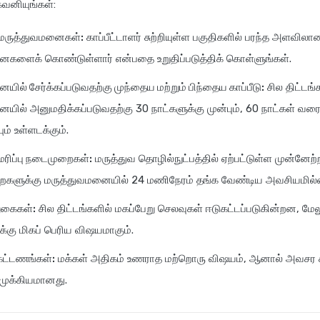
வனியுங்கள்:
 மருத்துவமனைகள்:
காப்பீட்டாளர் சுற்றியுள்ள பகுதிகளில் பரந்த அளவிலா
ைகளைக் கொண்டுள்ளார் என்பதை உறுதிப்படுத்திக் கொள்ளுங்கள்.
ில் சேர்க்கப்படுவதற்கு முந்தைய மற்றும் பிந்தைய காப்பீடு:
சில திட்டங்
யில் அனுமதிக்கப்படுவதற்கு 30 நாட்களுக்கு முன்பும், 60 நாட்கள் வ
் உள்ளடக்கும்.
மரிப்பு நடைமுறைகள்:
மருத்துவ தொழில்நுட்பத்தில் ஏற்பட்டுள்ள முன்னே
களுக்கு மருத்துவமனையில் 24 மணிநேரம் தங்க வேண்டிய அவசியமில்
ுகைகள்:
சில திட்டங்களில் மகப்பேறு செலவுகள் ஈடுகட்டப்படுகின்றன, மே
ுக்கு மிகப் பெரிய விஷயமாகும்.
கட்டணங்கள்:
மக்கள் அதிகம் உணராத மற்றொரு விஷயம், ஆனால் அவசர 
 முக்கியமானது.