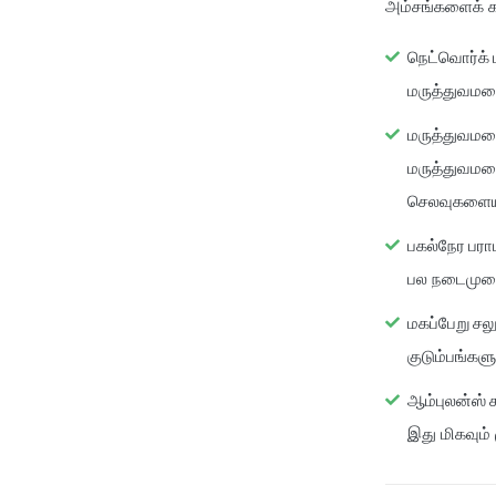
அம்சங்களைக் க
நெட்வொர்க்
மருத்துவமன
மருத்துவமனைய
மருத்துவமனை
செலவுகளையும
பகல்நேர பரா
பல நடைமுறை
மகப்பேறு சல
குடும்பங்கள
ஆம்புலன்ஸ் 
இது மிகவும்