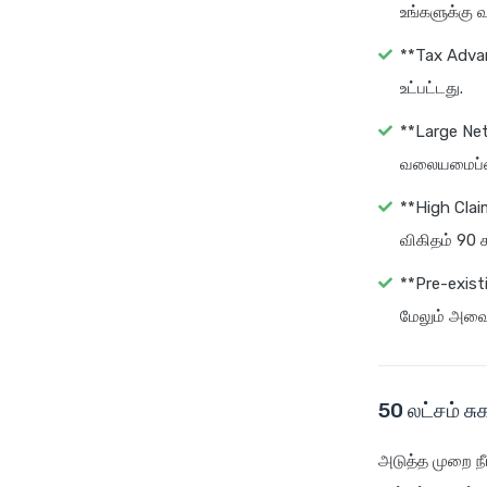
உங்களுக்கு வ
**Tax Advant
உட்பட்டது.
**Large Ne
வலையமைப்ப
**High Clai
விகிதம் 90 
**Pre-existi
மேலும் அவை 
50 லட்சம் சு
அடுத்த முறை நீங