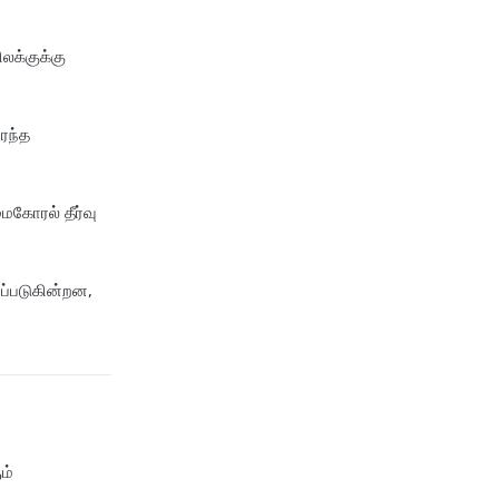
insurance
cignattk health insurance vs
ிலக்குக்கு
niva bupa health insurance
cignattk health insurance vs
oriental health insurance
ரந்த
cignattk health insurance vs
reliance health insurance
ைகோரல் தீர்வு
cignattk health insurance vs
royal sundaram health
insurance
யப்படுகின்றன,
cignattk health insurance vs
sbi general health insurance
cignattk health insurance vs
star health insurance
cignattk health insurance vs
tata aig health insurance
ம்