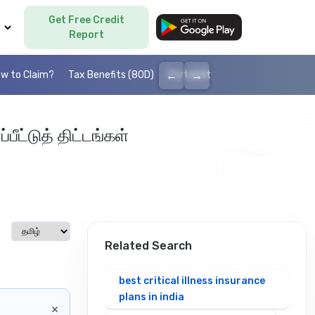
Get Free Credit
Language
Report
←
→
w to Claim?
Tax Benefits (80D)
Portability
Cashless health I
ீட்டுத் திட்டங்கள்
Select language
Related Search
best critical illness insurance
plans in india
×