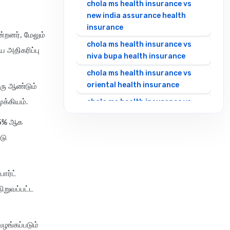
chola ms health insurance vs
new india assurance health
insurance
ன்றனர், மேலும்
chola ms health insurance vs
ய அதிகரிப்பு
niva bupa health insurance
chola ms health insurance vs
oriental health insurance
ொரு ஆண்டும்
க்கியம்.
chola ms health insurance vs
reliance health insurance
 35% ஆக
chola ms health insurance vs
டு
royal sundaram health
insurance
chola ms health insurance vs
ார்ட்
sbi general health insurance
ிறுவப்பட்ட
chola ms health insurance vs
star health insurance
வழங்கப்படும்
chola ms health insurance vs