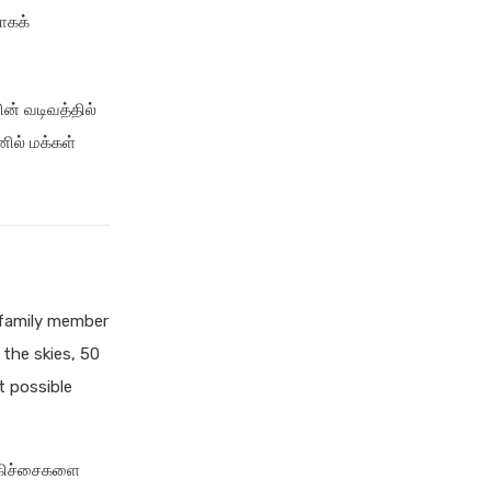
ாகக்
tata aig health insurance
cignattk health insurance vs
edelweiss general health
ன் வடிவத்தில்
insurance
னில் மக்கள்
cignattk health insurance vs
future generali health
insurance
cignattk health insurance vs
go digit health insurance
cignattk health insurance vs
liberty general health
a family member
insurance
 the skies, 50
cignattk health insurance vs
t possible
magma hdi health insurance
cignattk health insurance vs
new india assurance health
சிகிச்சைகளை