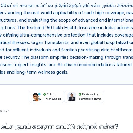
50 லட்சம் சுகாதார காப்பீட்டைத் தேர்ந்தெடுப்பதில் உள்ள முக்கிய சிக்கல்
erstanding the real-world applicability of such high coverage, na
uctures, and evaluating the scope of advanced and internationa
ptions. The featured ‘50 Lakh Health Insurance in India’ addres
 offering ultra-comprehensive protection that includes coverage
ritical illnesses, organ transplants, and even global hospitalizatio
ed for affluent individuals and families prioritizing elite healthcar
al security. The platform simplifies decision-making through tran
isons, expert insights, and AI-driven recommendations tailored 
iles and long-term wellness goals.
Author
Reviewed by
Prem Anand
GuruMoorthy A
s:
424
லட்ச ரூபாய் சுகாதார காப்பீடு என்றால் என்ன?