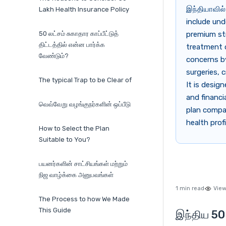
இந்தியாவில் 
Lakh Health Insurance Policy
include und
50 லட்சம் சுகாதார காப்பீட்டுத்
premium str
திட்டத்தில் என்ன பார்க்க
treatment o
வேண்டும்?
concerns by
surgeries, c
The typical Trap to be Clear of
It is design
and financi
வெவ்வேறு வழங்குநர்களின் ஒப்பீடு
plan compar
health prof
How to Select the Plan
Suitable to You?
பயனர்களின் சாட்சியங்கள் மற்றும்
நிஜ வாழ்க்கை அனுபவங்கள்
1 min read
View
The Process to how We Made
This Guide
இந்திய 50 