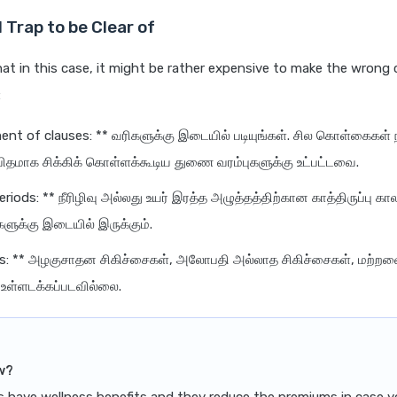
 Trap to be Clear of
hat in this case, it might be rather expensive to make the wrong 
:
nt of clauses: ** வரிகளுக்கு இடையில் படியுங்கள். சில கொள்கைகள் ந
விதமாக சிக்கிக் கொள்ளக்கூடிய துணை வரம்புகளுக்கு உட்பட்டவை.
eriods: ** நீரிழிவு அல்லது உயர் இரத்த அழுத்தத்திற்கான காத்திருப்பு 
ுக்கு இடையில் இருக்கும்.
ns: ** அழகுசாதன சிகிச்சைகள், அலோபதி அல்லாத சிகிச்சைகள், மற்ற
் உள்ளடக்கப்படவில்லை.
w?