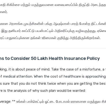
சதி சிகிச்சை மற்றும் மருத்துவமனை வலையமைப்பில் திருப்தி அடைந்தத
்ளனர்.
ற்கான அரசாங்க முயற்சிகளின் பங்கு ஆயுஷ்மான் பாரத் போன்ற திட்டங்களி
இது தனியார் காப்பீட்டு பயன்பாட்டில் அதிகரிப்புக்கு வழிவகுத்தது, ஏனெ
ப் பாதுகாப்புக்கான தங்கள் உரிமைகள் குறித்து அறிந்திருக்கிறார்கள்.
s to Consider 50 Lakh Health Insurance Policy
ing, it is about peace of mind. Take the case of a misfortune, 
 of medical attention. When the cost of healthcare is approaching
s sure that you do not think twice when you are getting the bes
e is the analysis of why such plan would be wanted:
erage: ** உங்கள் பாக்கெட்டில் ஓட்டை போடாமல் ஏராளமான மருத்துவ 