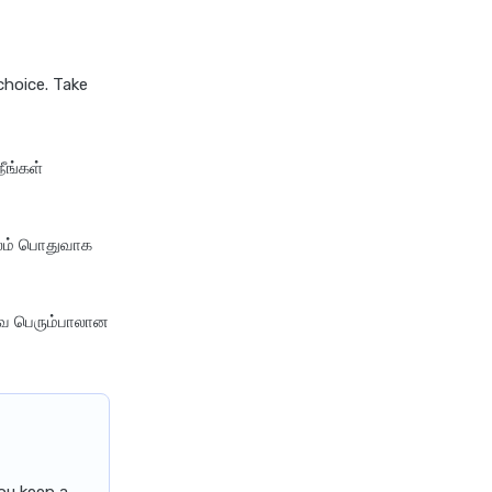
future generali group health
insurance plan
choice. Take
future generali health
suraksha family floater plan
future generali health
ீங்கள்
suraksha individual insurance
plan
future generali health surplus
காலம் பொதுவாக
insurance plan
future generali hospicash
insurance plan
வை பெரும்பாலான
global health insurance for
nris
group health insurance
group health insurance vs
individual