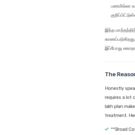
பணமில்லா வ
குறிப்பிட்டுள
இந்த மாற்றத்தி
காணப்படுகிறது, 
இப்போது சுகாதார
The Reason
Honestly speak
requires a lot
lakh plan make
treatment. Her
**Broad Cov