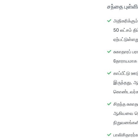
சந்தை புள்ள
அதிகரிக்கும்
50 லட்சம் த
ஏற்பட்டுள்ளத
சுகாதாரப் பர
தோராயமாக 8
காப்பீட்டு ஊ
இருந்தது, ஆ
கொண்டவர்கள
சிறந்த சுகாத
ஆகியவை நெகி
நிறுவனங்களி
பாலிசிதாரர்க