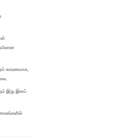
compare health insurance
plans
ன
cost of 20 lakh health
insurance
covid 19 health insurance
கள்
critical illness health insurance
ரையிலான
critical illness health insurance
india
ற்றம் காரணமாக,
edelweiss health insurance
லை.
family health insurance
லும் இது இளம்
free look period for health
insurance
future generali aarogya bima
காலங்களில்
insurance plan
future generali criticare
insurance plan