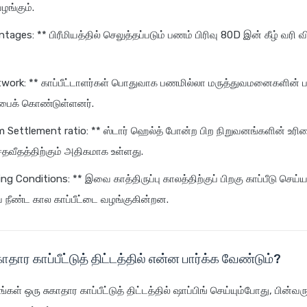
ழங்கும்.
ages: ** பிரீமியத்தில் செலுத்தப்படும் பணம் பிரிவு 80D இன் கீழ் வரி வ
twork: ** காப்பீட்டாளர்கள் பொதுவாக பணமில்லா மருத்துவமனைகளின் ப
ைக் கொண்டுள்ளனர்.
m Settlement ratio: ** ஸ்டார் ஹெல்த் போன்ற பிற நிறுவனங்களின் உரிம
சதவீதத்திற்கும் அதிகமாக உள்ளது.
ng Conditions: ** இவை காத்திருப்பு காலத்திற்குப் பிறகு காப்பீடு செய்
நீண்ட கால காப்பீட்டை வழங்குகின்றன.
காதார காப்பீட்டுத் திட்டத்தில் என்ன பார்க்க வேண்டும்?
்கள் ஒரு சுகாதார காப்பீட்டுத் திட்டத்தில் ஷாப்பிங் செய்யும்போது, பின்வரு