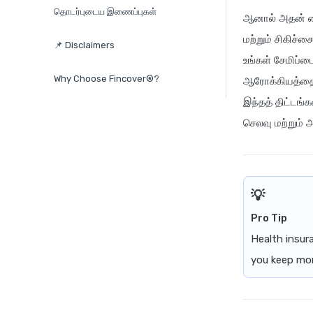
தொடர்புடைய இணைப்புகள்
ஆனால் அதன் மைய
மற்றும் சிகிச்
📌 Disclaimers
உங்கள் சேமிப்பை
Why Choose Fincover®?
ஆரோக்கியத்தை மே
இந்தத் திட்டங்
செலவு மற்றும் 
Pro Tip
Health insura
you keep mon