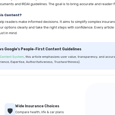
cuments and IRDAI guidelines. The goal is to bring accurate and reader-fr
his Content?
help readers make informed decisions. It aims to simplify complex insuran
 options clearly and take the right steps with confidence. Every article 
ust in mind.
ws Google's People-First Content Guidelines
 Content System
, this article emphasizes user value, transparency, and accura
rience, Expertise, Authoritativeness, Trustworthiness).
Wide Insurance Choices
🛡️
Compare health, life & car plans