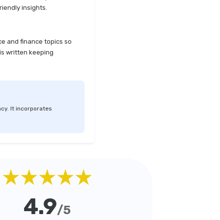
iendly insights.
ce and finance topics so
is written keeping
cy. It incorporates
★★★★★
4.9
/5