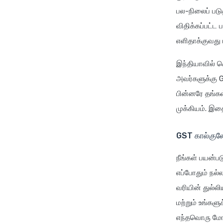
பல-நிலைப் படு
விதிக்கப்பட்ட
எளிதாக்குவது 
இந்தியாவில் ச
அவர்களுக்கு 
பின்னரே தங்கள
முக்கியம். இத
GST கால்குலே
நீங்கள் பயன்பட
எப்போதும் நல்ல
வரியின் துல்
மற்றும் உங்களு
எந்தவொரு மோசட