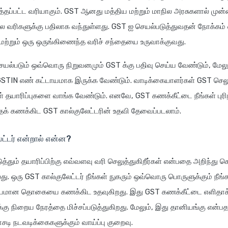
த்தப்பட்ட வரியாகும். GST ஆனது மத்திய மற்றும் மாநில அரசுகளால் முன்
 பல வரிகளுக்கு பதிலாக வந்துள்ளது. GST ஐ செயல்படுத்துவதன் நோக்கம
மற்றும் ஒரு ஒருங்கிணைந்த வரிச் சந்தையை உருவாக்குவது.
ெயல்படும் ஒவ்வொரு நிறுவனமும் GST க்கு பதிவு செய்ய வேண்டும், மேலு
GSTIN எண் கட்டாயமாக இருக்க வேண்டும். வாடிக்கையாளர்கள் GST செல
் தயாரிப்புகளை வாங்க வேண்டும். எனவே, GST கணக்கீட்டை நீங்கள் புர
ைக் கணக்கிட GST கால்குலேட்டரின் உதவி தேவைப்படலாம்.
ட்டர் என்றால் என்ன?
ுத்தும் தயாரிப்பிற்கு எவ்வளவு வரி செலுத்துகிறீர்கள் என்பதை அறிந்து
து. ஒரு GST கால்குலேட்டர் நீங்கள் நுகரும் ஒவ்வொரு பொருளுக்கும் நீங்க
லியமான தொகையை கணக்கிட உதவுகிறது. இது GST கணக்கீட்டை எளிதாக்
க்கு நிறைய நேரத்தை மிச்சப்படுத்துகிறது. மேலும், இது தானியங்கு என்பத
ி நடவடிக்கைகளுக்கும் வாய்ப்பு குறைவு.