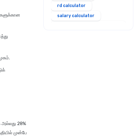
rd calculator
ைகளுக்கான
salary calculator
sbi personal loan emi
calculator
த்து
scss calculator
shriram personal loan emi
ுகம்.
calculator
ுக்
simple and compound
interest calculator
sip calculator
ssy calculator
step up sip calculator
stepup inflation sip
% அல்லது 28%
calculator
தியில் முன்பே
stock average calculator