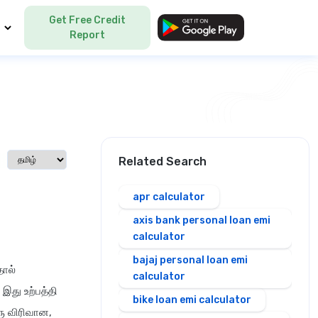
Get Free Credit
Language
Report
Select language
Related Search
apr calculator
axis bank personal loan emi
calculator
bajaj personal loan emi
தால்
calculator
இது உற்பத்தி
bike loan emi calculator
ரு விரிவான,