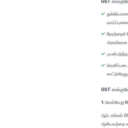
GST கால்குலே
துல்லியமான
வாய்ப்புகள
நேரத்தைச் ச
அளவிலான வண
பயன்படுத்த
வெளிப்படை
காட்டுகிறது
GST கால்குலேட
1. வெவ்வேறு G
ஆம், எங்கள் 
ஆகியவற்றை உள்