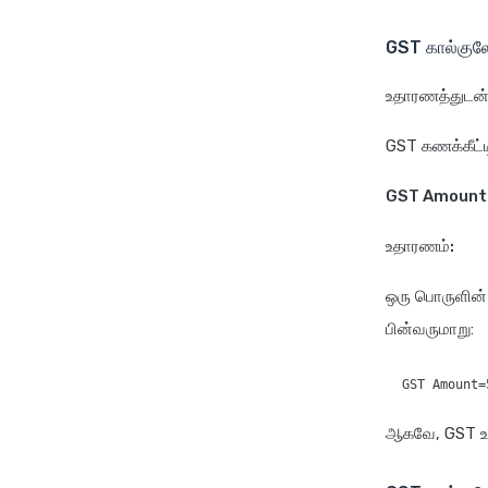
GST கால்குலே
உதாரணத்துடன் 
GST கணக்கீட்ட
GST Amount 
உதாரணம்:
ஒரு பொருளின்
பின்வருமாறு:
ஆகவே, GST உட