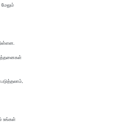
 மேலும்
swp calculator
tds calculator
xirr calculator
்டுள்ளன.
ர்த்தனைகள்
படுத்தலாம்,
் உங்கள்