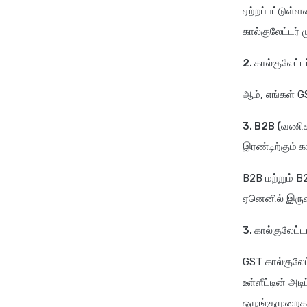
ஏற்றப்பட்டுள்ள
கால்குலேட்டர் 
2. கால்குலேட்ட
ஆம், எங்கள் GS
3. B2B (வணிகத
இரண்டிற்கும் 
B2B மற்றும் B
ஏனெனில் இருவர
3. கால்குலேட்
GST கால்குலேட
உள்ளீட்டின் அட
ஒழுங்குமுறைகள