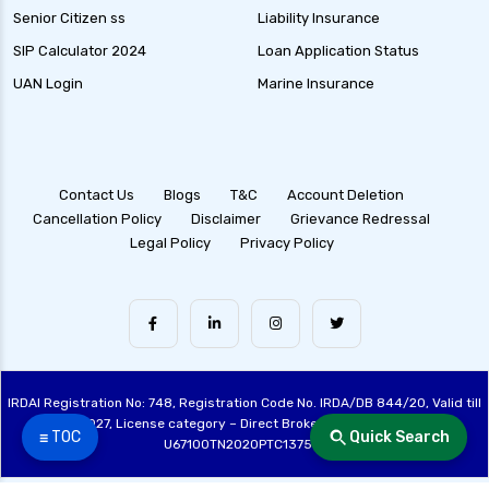
Senior Citizen ss
Liability Insurance
SIP Calculator 2024
Loan Application Status
UAN Login
Marine Insurance
Contact Us
Blogs
T&C
Account Deletion
Cancellation Policy
Disclaimer
Grievance Redressal
Legal Policy
Privacy Policy
IRDAI Registration No: 748, Registration Code No. IRDA/DB 844/20, Valid till
28/06/2027, License category – Direct Broker (Life & General), CIN:
☰ TOC
Quick Search
U67100TN2020PTC137515