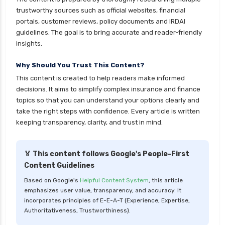
personal loan eligibility yes bank
trustworthy sources such as official websites, financial
personal loan for ca
portals, customer reviews, policy documents and IRDAI
guidelines. The goal is to bring accurate and reader-friendly
personal loan for defence personnel
insights.
personal loan for doctors
Why Should You Trust This Content?
personal loan for home renovation
This content is created to help readers make informed
personal loan for it professionals
decisions. It aims to simplify complex insurance and finance
personal loan for marriage
topics so that you can understand your options clearly and
take the right steps with confidence. Every article is written
personal loan for nri
keeping transparency, clarity, and trust in mind.
personal loan for pensioners
personal loan for salaried individuals
🏅 This content follows Google's People-First
Content Guidelines
personal loan for self employed
Based on Google's
Helpful Content System
, this article
personal loan for women
emphasizes user value, transparency, and accuracy. It
personal loan in 10 minutes
incorporates principles of E-E-A-T (Experience, Expertise,
Authoritativeness, Trustworthiness).
personal loan in andhra pradesh