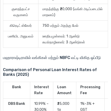
குறைந்தபட்ச
மாதத்திற்கு ₹20,000 (வங்கி அடிப்படையில்
வருமானம்
மாறலாம்)
கிரெடிட் ஸ்கோர்
750 மற்றும் அதற்கு மேல்
பணியிட அனுபவம்
ஊதியமுள்ளவர்: 1 ஆண்டு
சுயதொழிலாளர்: 3 ஆண்டுகள்
மஹாராஷ்டிராவில் வங்கிகள் மற்றும் NBFC வட்டி விகித ஒப்பீடு
Comparison of Personal Loan Interest Rates of
Banks (2025)
Bank
Interest
Loan
Processing
P
Rate
Amount
Fee
T
DBS Bank
10.99% –
₹25,000
1%–3% +
2
30.00%
to
GST