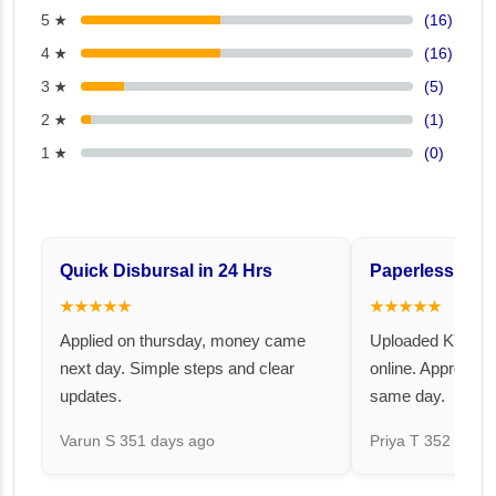
5 ★
(16)
4 ★
(16)
3 ★
(5)
2 ★
(1)
1 ★
(0)
Quick Disbursal in 24 Hrs
Paperless and 
★★★★★
★★★★★
Applied on thursday, money came
Uploaded KYC an
next day. Simple steps and clear
online. Approval 
updates.
same day.
Varun S
351 days ago
Priya T
352 days 