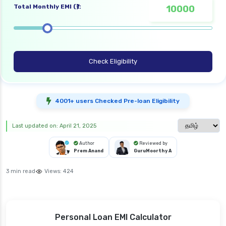
Total Monthly EMI (₹):
Check Eligibility
4001+ users Checked Pre-loan Eligibility
Select langua
Last updated on: April 21, 2025
Author
Reviewed by
Prem Anand
GuruMoorthy A
3 min read
Views:
424
Personal Loan EMI Calculator