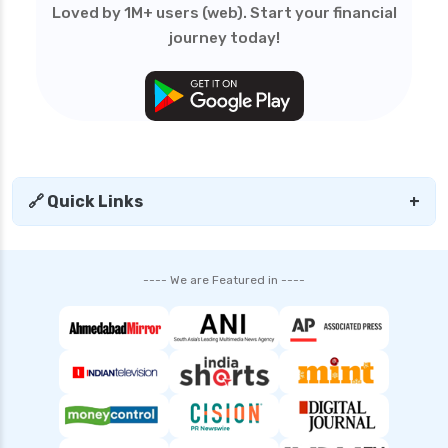
Loved by 1M+ users (web). Start your financial
personal loan in trichy
journey today!
personal loan in uttar pradesh
personal loan interest rates
personal loan with low salary
personal loans for medical emergency
sbi personal loan interest rates
🔗 Quick Links
+
shriram finance personal loan interest rate
smfg india personal loan interest rate
---- We are Featured in ----
tata capital personal loan interest rate
top 10 Personal loan apps
what is a personal loan