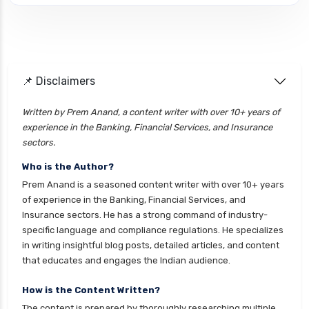
Personal loan interest rate
personal loan application process
personal loan eligibility axis
📌 Disclaimers
personal loan eligibility cholamandalam
finance
Written by Prem Anand, a content writer with over 10+ years of
experience in the Banking, Financial Services, and Insurance
personal loan eligibility hdfc
sectors.
personal loan eligibility icici
Who is the Author?
personal loan eligibility idfc
Prem Anand is a seasoned content writer with over 10+ years
personal loan eligibility incred
of experience in the Banking, Financial Services, and
Insurance sectors. He has a strong command of industry-
personal loan eligibility indusind bank
specific language and compliance regulations. He specializes
personal loan eligibility kotak
in writing insightful blog posts, detailed articles, and content
that educates and engages the Indian audience.
personal loan eligibility shriram
personal loan eligibility tata capital
How is the Content Written?
The content is prepared by thoroughly researching multiple