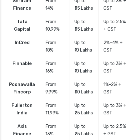
Shriram
From
Up to
Up to 3% +
Finance
14%
₹35 Lakhs
GST
Tata
From
Up to
Up to 2.5%
Capital
10.99%
₹35 Lakhs
+ GST
InCred
From
Up to
2%–4% +
18%
₹10 Lakhs
GST
Finnable
From
Up to
Up to 3% +
16%
₹10 Lakhs
GST
Poonawalla
From
Up to
1%–2% +
Fincorp
9.99%
₹30 Lakhs
GST
Fullerton
From
Up to
Up to 3% +
India
11.99%
₹25 Lakhs
GST
Axis
From
Up to
Up to 2.5%
Finance
13%
₹25 Lakhs
+ GST