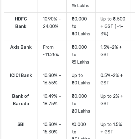
₹15 Lakhs
HDFC
10.90% –
₹50,000
Up to ₹6,500
2
Bank
24.00%
to
+ GST (~1–
₹40 Lakhs
3%)
Axis Bank
From
₹50,000
1.5%–2% +
2
~11.25%
to
GST
₹15 Lakhs
ICICI Bank
10.80% –
Up to
0.5%–2% +
2
16.65%
₹50 Lakhs
GST
Bank of
10.49% –
₹30,000
Up to 2% +
4
Baroda
18.75%
to
GST
₹20 Lakhs
SBI
10.30% –
₹10,000
Up to 1.5%
2
15.30%
to
+ GST
d