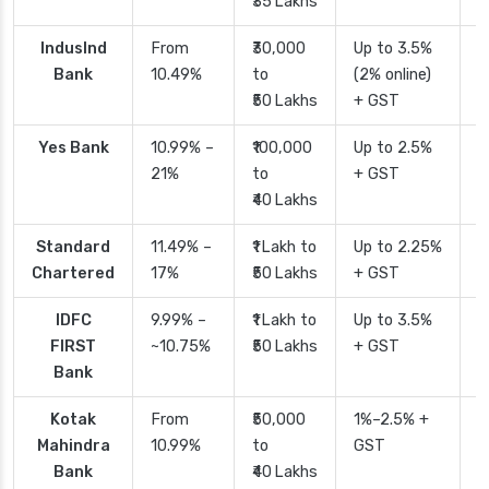
₹35 Lakhs
IndusInd
From
₹30,000
Up to 3.5%
2
Bank
10.49%
to
(2% online)
₹50 Lakhs
+ GST
Yes Bank
10.99% –
₹100,000
Up to 2.5%
2
21%
to
+ GST
₹40 Lakhs
Standard
11.49% –
₹1 Lakh to
Up to 2.25%
4
Chartered
17%
₹50 Lakhs
+ GST
IDFC
9.99% –
₹1 Lakh to
Up to 3.5%
2
FIRST
~10.75%
₹50 Lakhs
+ GST
Bank
Kotak
From
₹50,000
1%–2.5% +
2
Mahindra
10.99%
to
GST
Bank
₹40 Lakhs