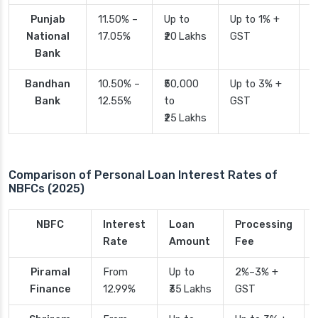
Punjab
11.50% –
Up to
Up to 1% +
2
National
17.05%
₹20 Lakhs
GST
Bank
Bandhan
10.50% –
₹50,000
Up to 3% +
4
Bank
12.55%
to
GST
₹25 Lakhs
Comparison of Personal Loan Interest Rates of
NBFCs (2025)
NBFC
Interest
Loan
Processing
Rate
Amount
Fee
Piramal
From
Up to
2%–3% +
Finance
12.99%
₹35 Lakhs
GST