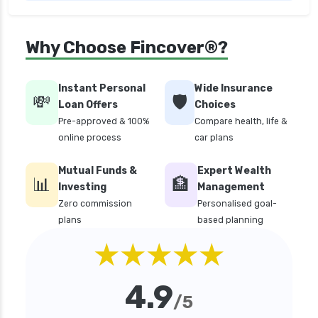
personal loan in bangalore
personal loan in chennai
Why Choose Fincover®?
personal loan in cochin
personal loan in coimbatore
Instant Personal
Wide Insurance
💸
🛡️
personal loan in delhi
Loan Offers
Choices
Pre-approved & 100%
Compare health, life &
personal loan in hyderabad
online process
car plans
personal loan in karnataka
Mutual Funds &
Expert Wealth
personal loan in kerala
📊
🏦
Investing
Management
personal loan in lucknow
Zero commission
Personalised goal-
plans
based planning
personal loan in madurai
★★★★★
personal loan in mumbai
personal loan in tamilnadu
4.9
personal loan in telangana
/5
personal loan in tirunelveli