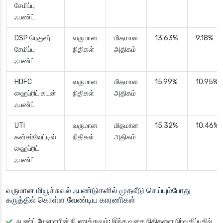
சேமிப்பு
ஃபண்ட்
DSP ரெகுலர்
வருமான
மிதமான
13.63%
9.18%
சேமிப்பு
நிதிகள்
அதிகம்
ஃபண்ட்
HDFC
வருமான
மிதமான
15.99%
10.95%
ஹைப்ரிட் கடன்
நிதிகள்
அதிகம்
ஃபண்ட்
UTI
வருமான
மிதமான
15.32%
10.46%
கன்சர்வேட்டிவ்
நிதிகள்
அதிகம்
ஹைப்ரிட்
ஃபண்ட்
வருமான மியூச்சுவல் ஃபண்டுகளில் முதலீடு செய்யும்போது
கருத்தில் கொள்ள வேண்டிய காரணிகள்
ஃபண்ட் மேலாளரின் நிபுணத்துவம்:
இந்த வகை நிதிகளை நிர்வகிப்பதில்