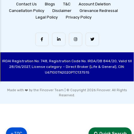
Contact Us
Blogs
T&C
Account Deletion
Cancellation Policy
Disclaimer
Grievance Redressal
Legal Policy
Privacy Policy
IRDAI Registration No: 748, Registration Code No. IRDA/DB 844/20, Valid till
28/06/2027, License category – Direct Broker (Life & General), CIN:
U67100TN2020PTC137515
Made with ❤️ by the Fincover Team | © Copyright 2026 Fincover. All Rights
Reserved.
☰ TOC
Quick Search