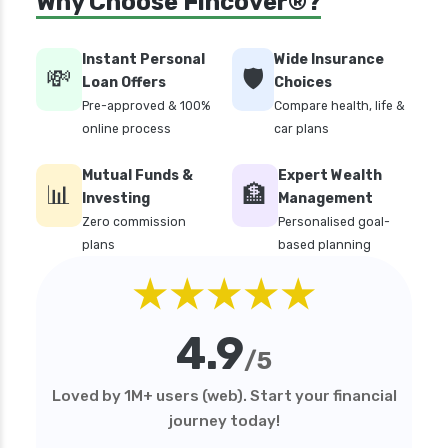
Why Choose Fincover®?
Instant Personal
Wide Insurance
💸
🛡️
Loan Offers
Choices
Pre-approved & 100%
Compare health, life &
online process
car plans
Mutual Funds &
Expert Wealth
📊
🏦
Investing
Management
Zero commission
Personalised goal-
plans
based planning
★★★★★
4.9
/5
Loved by 1M+ users (web). Start your financial
journey today!