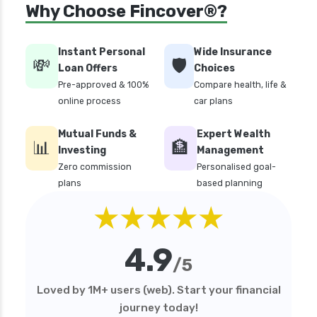
Why Choose Fincover®?
Instant Personal
Wide Insurance
💸
🛡️
Loan Offers
Choices
Pre-approved & 100%
Compare health, life &
online process
car plans
Mutual Funds &
Expert Wealth
📊
🏦
Investing
Management
Zero commission
Personalised goal-
plans
based planning
★★★★★
4.9
/5
Loved by 1M+ users (web). Start your financial
journey today!