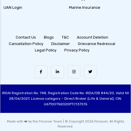
UAN Login
Marine Insurance
Contact Us
Blogs
T&C
Account Deletion
Cancellation Policy
Disclaimer
Grievance Redressal
Legal Policy
Privacy Policy
IRDAI Registration No: 748, Registration Code No. IRDA/DB 844/20, Valid till
28/06/2027, License category – Direct Broker (Life & General), CIN:
U67100TN2020PTC137515
Made with ❤️ by the Fincover Team | © Copyright 2026 Fincover. All Rights
Reserved.