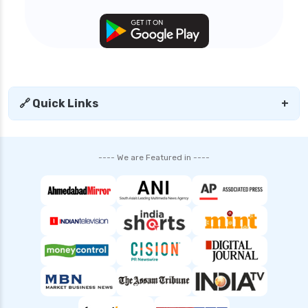
🔗 Quick Links
+
---- We are Featured in ----