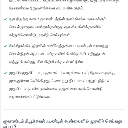
இடர் சரிசெய்யப்பட்ட வருவாய்களை வழங்குகிறது, இது மற்ற சொத்து
மேலாண்மை நிறுவனங்களை விட அதிகமாகும்.
ஒரு நிறுத்த கடை:
குவாண்டத்தின் தளம் செல்வ உருவாக்கும்
செயல்முறையை எளிதாக்குகிறது. ஒரு சில கிளிக்குகளில்
கற்றுக்கொண்டு முதலீடு செய்யுங்கள்.
மேல்நோக்கிய திறனின் கணிப்புத்தன்மை:
ஃபண்டின் வரலாற்று
செயல்திறன் அடிப்படை பங்குகளின் மேல்நோக்கிய திறனுடன்
ஒத்துப்போகிறது, சில விதிவிலக்குகள் மட்டுமே.
முதலில் முதலீட்டாளர்:
குவாண்டம் வாடிக்கையாளர் தேவைகளுக்கு
முன்னுரிமை அளிக்கிறது. அனைத்து திட்டங்கள் மற்றும் நிதிகள்
முதலீட்டாளர்களின் நலன்களை முதன்மையாகக் கொண்டு
வடிவமைக்கப்பட்டுள்ளன.
குவாண்டம் மியூச்சுவல் ஃபண்டில் ஆன்லைனில் முதலீடு செய்வது
எப்படி?