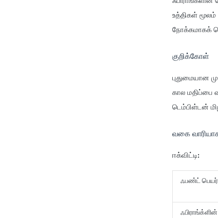
ஃபிராங்க்ளின் 
உத்திகள் மூலம
நோக்கமாகக் 
குறிக்கோள்
புதுமையான முத
கால மதிப்பை வ
டெம்பிள்டன் மி
வகை வாரியாக 
ஈக்விட்டி:
ஃபண்ட் பெ
ஃபிராங்க்ளின