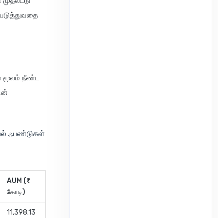
 முதலீட்டு
ம்படுத்துவதை
 மூலம் நீண்ட
ின்
வல் ஃபண்டுகள்
AUM (₹
கோடி)
11,398.13