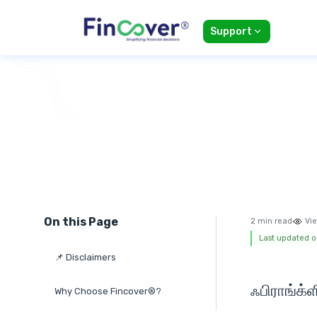
Support
On this Page
2 min read
Vie
Last updated o
📌 Disclaimers
ஃபிராங்க்ள
Why Choose Fincover®?