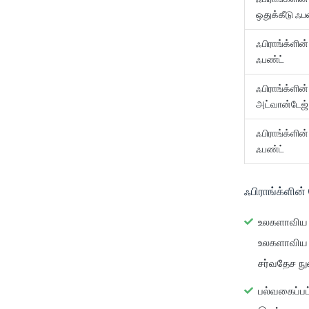
ஒதுக்கீடு ஃப
ஃபிராங்க்ளின
ஃபண்ட்
ஃபிராங்க்ளின
அட்வான்டேஜ
ஃபிராங்க்ளின்
ஃபண்ட்
ஃபிராங்க்ளின்
உலகளாவிய ந
உலகளாவிய இ
சர்வதேச நு
பல்வகைப்பட