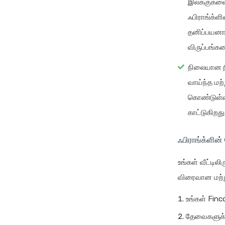
இலக்குகளை 
ஃபிராங்க்ள
தனிப்பயனாக
விருப்பங்க
நிலையான ந
வாய்ந்த மற
கொண்டுள்ள
காட்டுகிறது
ஃபிராங்க்ளின்
உங்கள் வீட்டில
விரைவான மற்று
உங்கள் Finc
தேவைகளுக்க