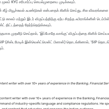
 மூலம் KYC சரிபார்ப்பு செயல்முறையை முடிக்கவும்.
் கீழ் மியூச்சுவல் ஃபண்டுகள் என்பதைக் கிளிக் செய்து, சில விவரங்களை 
ட்டு காலம் மற்றும் இடர் விருப்பத்திற்கு ஏற்ப சிறந்த ஃபிராங்க்ளின் டெம்பி
்ட் திட்டத்தைத் தேர்ந்தெடுக்கவும்.
்தமாக முதலீடு செய்தால், ‘இப்போதே வாங்கு’ விருப்பத்தை கிளிக் செய்யவ
 SIP (சிஸ்டமேடிக் இன்வெஸ்ட்மென்ட் பிளான்) தொடங்கினால், ‘SIP தொடங
ம்.
tent writer with over 10+ years of experience in the Banking, Financial Ser
ntent writer with over 10+ years of experience in the Banking, Financia
mmand of industry-specific language and compliance regulations. He speci
es, and content that educates and engages the Indian audience.