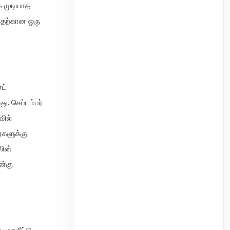
க முடியாத
ுவதற்கான ஒரு
ட்
. செப்டம்பர்
வில்
்களுக்கு
ஸின்
ன்கு