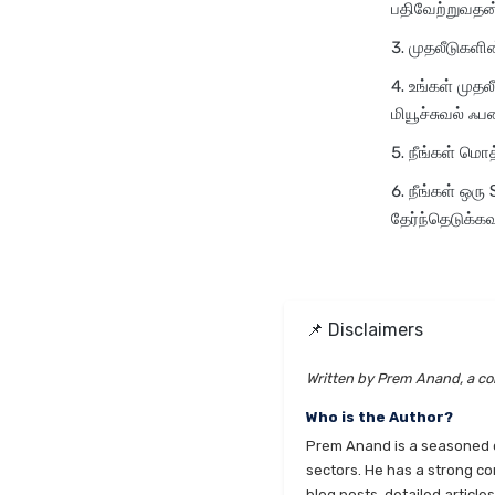
பதிவேற்றுவதன்
முதலீடுகளின
உங்கள் முதலீ
மியூச்சுவல் ஃபண
நீங்கள் மொத
நீங்கள் ஒரு
தேர்ந்தெடுக்கவு
📌 Disclaimers
Written by Prem Anand, a con
Who is the Author?
Prem Anand is a seasoned co
sectors. He has a strong co
blog posts, detailed articl