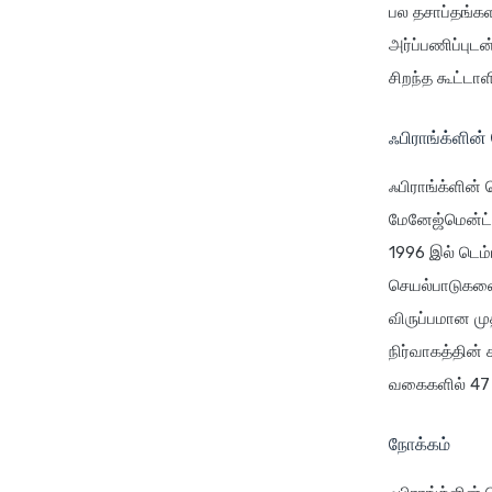
பல தசாப்தங்கள
அர்ப்பணிப்புடன
சிறந்த கூட்டாள
ஃபிராங்க்ளின்
ஃபிராங்க்ளின்
மேனேஜ்மென்ட்
1996 இல் டெம்
செயல்பாடுகளை
விருப்பமான மு
நிர்வாகத்தின்
வகைகளில் 47 ம
நோக்கம்