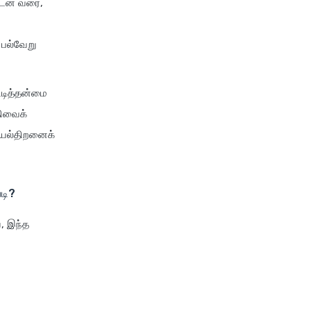
 கடன் வரை,
 பல்வேறு
ட்டித்தன்மை
திவைக்
ெயல்திறனைக்
படி?
ய, இந்த