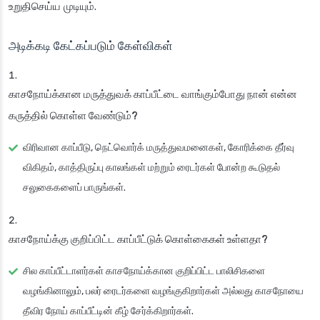
உறுதிசெய்ய முடியும்.
அடிக்கடி கேட்கப்படும் கேள்விகள்
காசநோய்க்கான மருத்துவக் காப்பீட்டை வாங்கும்போது நான் என்ன
கருத்தில் கொள்ள வேண்டும்?
விரிவான காப்பீடு, நெட்வொர்க் மருத்துவமனைகள், கோரிக்கை தீர்வு
விகிதம், காத்திருப்பு காலங்கள் மற்றும் ரைடர்கள் போன்ற கூடுதல்
சலுகைகளைப் பாருங்கள்.
காசநோய்க்கு குறிப்பிட்ட காப்பீட்டுக் கொள்கைகள் உள்ளதா?
சில காப்பீட்டாளர்கள் காசநோய்க்கான குறிப்பிட்ட பாலிசிகளை
வழங்கினாலும், பலர் ரைடர்களை வழங்குகிறார்கள் அல்லது காசநோயை
தீவிர நோய் காப்பீட்டின் கீழ் சேர்க்கிறார்கள்.