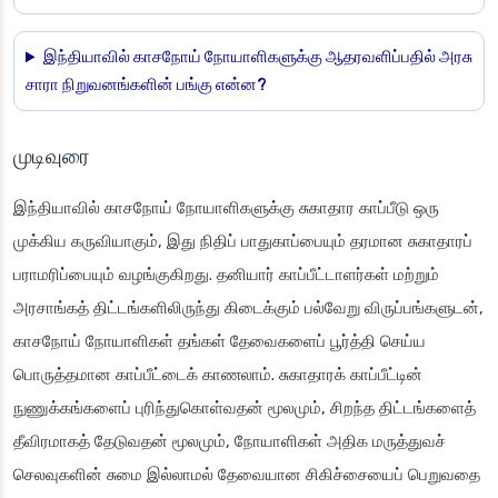
இந்தியாவில் காசநோய் நோயாளிகளுக்கு ஆதரவளிப்பதில் அரசு
சாரா நிறுவனங்களின் பங்கு என்ன?
முடிவுரை
இந்தியாவில் காசநோய் நோயாளிகளுக்கு சுகாதார காப்பீடு ஒரு
முக்கிய கருவியாகும், இது நிதிப் பாதுகாப்பையும் தரமான சுகாதாரப்
பராமரிப்பையும் வழங்குகிறது. தனியார் காப்பீட்டாளர்கள் மற்றும்
அரசாங்கத் திட்டங்களிலிருந்து கிடைக்கும் பல்வேறு விருப்பங்களுடன்,
காசநோய் நோயாளிகள் தங்கள் தேவைகளைப் பூர்த்தி செய்ய
பொருத்தமான காப்பீட்டைக் காணலாம். சுகாதாரக் காப்பீட்டின்
நுணுக்கங்களைப் புரிந்துகொள்வதன் மூலமும், சிறந்த திட்டங்களைத்
தீவிரமாகத் தேடுவதன் மூலமும், நோயாளிகள் அதிக மருத்துவச்
செலவுகளின் சுமை இல்லாமல் தேவையான சிகிச்சையைப் பெறுவதை