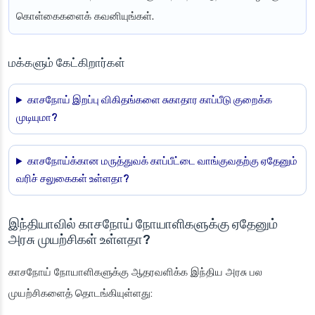
கொள்கைகளைக் கவனியுங்கள்.
மக்களும் கேட்கிறார்கள்
காசநோய் இறப்பு விகிதங்களை சுகாதார காப்பீடு குறைக்க
முடியுமா?
காசநோய்க்கான மருத்துவக் காப்பீட்டை வாங்குவதற்கு ஏதேனும்
வரிச் சலுகைகள் உள்ளதா?
இந்தியாவில் காசநோய் நோயாளிகளுக்கு ஏதேனும்
அரசு முயற்சிகள் உள்ளதா?
காசநோய் நோயாளிகளுக்கு ஆதரவளிக்க இந்திய அரசு பல
முயற்சிகளைத் தொடங்கியுள்ளது: