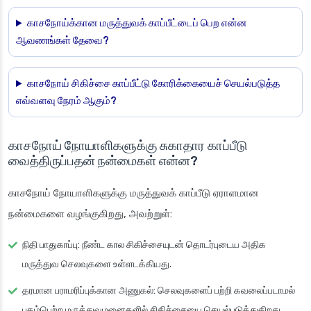
காசநோய்க்கான மருத்துவக் காப்பீட்டைப் பெற என்ன
ஆவணங்கள் தேவை?
காசநோய் சிகிச்சை காப்பீட்டு கோரிக்கையைச் செயல்படுத்த
எவ்வளவு நேரம் ஆகும்?
காசநோய் நோயாளிகளுக்கு சுகாதார காப்பீடு
வைத்திருப்பதன் நன்மைகள் என்ன?
காசநோய் நோயாளிகளுக்கு மருத்துவக் காப்பீடு ஏராளமான
நன்மைகளை வழங்குகிறது, அவற்றுள்:
நிதி பாதுகாப்பு
: நீண்ட கால சிகிச்சையுடன் தொடர்புடைய அதிக
மருத்துவ செலவுகளை உள்ளடக்கியது.
தரமான பராமரிப்புக்கான அணுகல்
: செலவுகளைப் பற்றி கவலைப்படாமல்
புகழ்பெற்ற மருத்துவமனைகளில் சிகிச்சையை செயல்படுத்துகிறது.