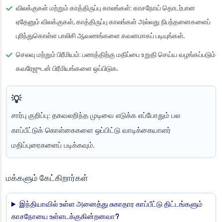
விலக்குகள் மற்றும் காத்திருப்பு காலங்கள்
: காசநோய் தொடர்பான
ஏதேனும் விலக்குகள், காத்திருப்பு காலங்கள் அல்லது நிபந்தனைகளைப்
புரிந்துகொள்ள பாலிசி ஆவணங்களை கவனமாகப் படியுங்கள்.
செலவு மற்றும் பிரீமியம்
: பணத்திற்கு மதிப்பை உறுதி செய்ய வழங்கப்படும்
கவரேஜுடன் பிரீமியங்களை ஒப்பிடுக.
சார்பு குறிப்பு
: தகவலறிந்த முடிவை எடுக்க எப்போதும் பல
காப்பீட்டுக் கொள்கைகளை ஒப்பிட்டு வாடிக்கையாளர்
மதிப்புரைகளைப் படிக்கவும்.
மக்களும் கேட்கிறார்கள்
இந்தியாவில் உள்ள அனைத்து சுகாதார காப்பீட்டு திட்டங்களும்
காசநோயை உள்ளடக்குகின்றனவா?