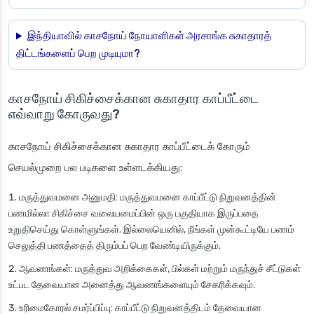
இந்தியாவில் காசநோய் நோயாளிகள் அரசாங்க சுகாதாரத்
திட்டங்களைப் பெற முடியுமா?
காசநோய் சிகிச்சைக்கான சுகாதார காப்பீட்டை
எவ்வாறு கோருவது?
காசநோய் சிகிச்சைக்கான சுகாதார காப்பீட்டைக் கோரும்
செயல்முறை பல படிகளை உள்ளடக்கியது:
மருத்துவமனை அனுமதி
: மருத்துவமனை காப்பீட்டு நிறுவனத்தின்
பணமில்லா சிகிச்சை வலையமைப்பின் ஒரு பகுதியாக இருப்பதை
உறுதிசெய்து கொள்ளுங்கள். இல்லையெனில், நீங்கள் முன்கூட்டியே பணம்
செலுத்தி பணத்தைத் திரும்பப் பெற வேண்டியிருக்கும்.
ஆவணங்கள்
: மருத்துவ அறிக்கைகள், பில்கள் மற்றும் மருந்துச் சீட்டுகள்
உட்பட தேவையான அனைத்து ஆவணங்களையும் சேகரிக்கவும்.
உரிமைகோரல் சமர்ப்பிப்பு
: காப்பீட்டு நிறுவனத்திடம் தேவையான