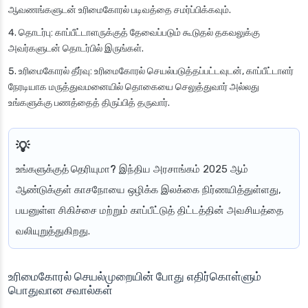
ஆவணங்களுடன் உரிமைகோரல் படிவத்தை சமர்ப்பிக்கவும்.
தொடர்பு
: காப்பீட்டாளருக்குத் தேவைப்படும் கூடுதல் தகவலுக்கு
அவர்களுடன் தொடர்பில் இருங்கள்.
உரிமைகோரல் தீர்வு
: உரிமைகோரல் செயல்படுத்தப்பட்டவுடன், காப்பீட்டாளர்
நேரடியாக மருத்துவமனையில் தொகையை செலுத்துவார் அல்லது
உங்களுக்கு பணத்தைத் திருப்பித் தருவார்.
உங்களுக்குத் தெரியுமா?
இந்திய அரசாங்கம் 2025 ஆம்
ஆண்டுக்குள் காசநோயை ஒழிக்க இலக்கை நிர்ணயித்துள்ளது,
பயனுள்ள சிகிச்சை மற்றும் காப்பீட்டுத் திட்டத்தின் அவசியத்தை
வலியுறுத்துகிறது.
உரிமைகோரல் செயல்முறையின் போது எதிர்கொள்ளும்
பொதுவான சவால்கள்