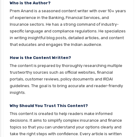
Who is the Author?
cignattk health insurance vs magma hdi health
Prem Anand is a seasoned content writer with over 10+ years
insurance
of experience in the Banking, Financial Services, and
Insurance sectors. He has a strong command of industry-
cignattk health insurance vs new india
specific language and compliance regulations. He specializes
assurance health insurance
in writing insightful blog posts, detailed articles, and content
cignattk health insurance vs niva bupa health
that educates and engages the Indian audience.
insurance
How is the Content Written?
cignattk health insurance vs oriental health
The content is prepared by thoroughly researching multiple
insurance
trustworthy sources such as official websites, financial
cignattk health insurance vs reliance health
portals, customer reviews, policy documents and IRDAI
insurance
guidelines. The goal is to bring accurate and reader-friendly
insights.
cignattk health insurance vs royal sundaram
health insurance
Why Should You Trust This Content?
cignattk health insurance vs sbi general health
This content is created to help readers make informed
insurance
decisions. It aims to simplify complex insurance and finance
topics so that you can understand your options clearly and
cignattk health insurance vs star health
take the right steps with confidence. Every article is written
insurance