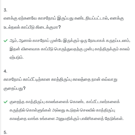
எனக்கு ஏற்கனவே காசநோய் இருப்பது கண்டறியப்பட்டால், எனக்கு
உடல்நலக் காப்பீடு கிடைக்குமா?
ஆம், ஆனால் காசநோய் முன்பே இருக்கும் ஒரு நோயாகக் கருதப்படலாம்,
இதன் விளைவாக காப்பீடு பொருந்துவதற்கு முன்பு காத்திருக்கும் காலம்
ஏற்படும்.
காசநோய் காப்பீட்டிற்கான காத்திருப்பு காலத்தை நான் எவ்வாறு
குறைப்பது?
குறைந்த காத்திருப்பு காலங்களைக் கொண்ட காப்பீட்டாளர்களைக்
கருத்தில் கொள்ளுங்கள் அல்லது கூடுதல் செலவில் காத்திருப்பு
காலத்தை வாங்க உங்களை அனுமதிக்கும் பாலிசிகளைத் தேடுங்கள்.