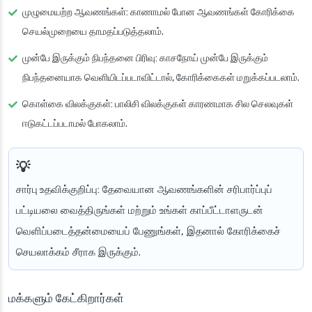
முழுமையற்ற ஆவணங்கள்
: காணாமல் போன ஆவணங்கள் கோரிக்கை
செயல்முறையை தாமதப்படுத்தலாம்.
முன்பே இருக்கும் நிபந்தனை பிரிவு
: காசநோய் முன்பே இருக்கும்
நிபந்தனையாக வெளியிடப்படாவிட்டால், கோரிக்கைகள் மறுக்கப்படலாம்.
கொள்கை விலக்குகள்
: பாலிசி விலக்குகள் காரணமாக சில செலவுகள்
ஈடுகட்டப்படாமல் போகலாம்.
சார்பு உதவிக்குறிப்பு
: தேவையான ஆவணங்களின் சரிபார்ப்புப்
பட்டியலை வைத்திருங்கள் மற்றும் உங்கள் காப்பீட்டாளருடன்
வெளிப்படைத்தன்மையைப் பேணுங்கள், இதனால் கோரிக்கைச்
செயலாக்கம் சீராக இருக்கும்.
மக்களும் கேட்கிறார்கள்