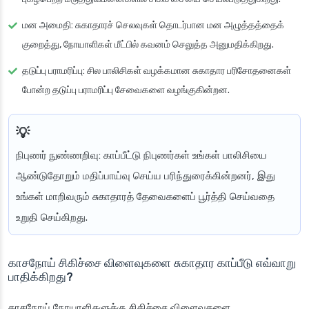
மன அமைதி
: சுகாதாரச் செலவுகள் தொடர்பான மன அழுத்தத்தைக்
குறைத்து, நோயாளிகள் மீட்பில் கவனம் செலுத்த அனுமதிக்கிறது.
தடுப்பு பராமரிப்பு
: சில பாலிசிகள் வழக்கமான சுகாதார பரிசோதனைகள்
போன்ற தடுப்பு பராமரிப்பு சேவைகளை வழங்குகின்றன.
நிபுணர் நுண்ணறிவு
: காப்பீட்டு நிபுணர்கள் உங்கள் பாலிசியை
ஆண்டுதோறும் மதிப்பாய்வு செய்ய பரிந்துரைக்கின்றனர், இது
உங்கள் மாறிவரும் சுகாதாரத் தேவைகளைப் பூர்த்தி செய்வதை
உறுதி செய்கிறது.
காசநோய் சிகிச்சை விளைவுகளை சுகாதார காப்பீடு எவ்வாறு
பாதிக்கிறது?
காசநோய் நோயாளிகளுக்கு சிகிச்சை விளைவுகளை