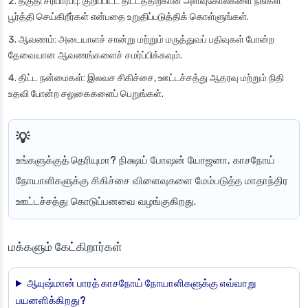
தகுதி சரிபார்ப்பு
: குறிப்பிட்ட திட்டத்திற்கான அளவுகோல்களை நீங்கள்
பூர்த்தி செய்கிறீர்கள் என்பதை உறுதிப்படுத்திக் கொள்ளுங்கள்.
ஆவணம்
: அடையாளச் சான்று மற்றும் மருத்துவப் பதிவுகள் போன்ற
தேவையான ஆவணங்களைச் சமர்ப்பிக்கவும்.
திட்ட நன்மைகள்
: இலவச சிகிச்சை, ஊட்டச்சத்து ஆதரவு மற்றும் நிதி
உதவி போன்ற சலுகைகளைப் பெறுங்கள்.
உங்களுக்குத் தெரியுமா?
நிக்ஷய் போஷன் யோஜனா, காசநோய்
நோயாளிகளுக்கு சிகிச்சை விளைவுகளை மேம்படுத்த மாதாந்திர
ஊட்டச்சத்து கொடுப்பனவை வழங்குகிறது.
மக்களும் கேட்கிறார்கள்
ஆயுஷ்மான் பாரத் காசநோய் நோயாளிகளுக்கு எவ்வாறு
பயனளிக்கிறது?