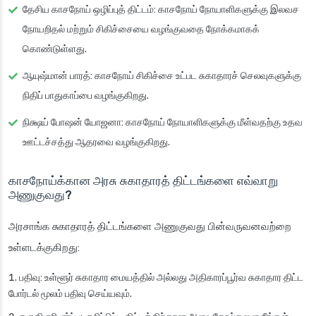
தேசிய காசநோய் ஒழிப்புத் திட்டம்
: காசநோய் நோயாளிகளுக்கு இலவச
நோயறிதல் மற்றும் சிகிச்சையை வழங்குவதை நோக்கமாகக்
கொண்டுள்ளது.
ஆயுஷ்மான் பாரத்
: காசநோய் சிகிச்சை உட்பட சுகாதாரச் செலவுகளுக்கு
நிதிப் பாதுகாப்பை வழங்குகிறது.
நிக்ஷய் போஷன் யோஜனா
: காசநோய் நோயாளிகளுக்கு மீள்வதற்கு உதவ
ஊட்டச்சத்து ஆதரவை வழங்குகிறது.
காசநோய்க்கான அரசு சுகாதாரத் திட்டங்களை எவ்வாறு
அணுகுவது?
அரசாங்க சுகாதாரத் திட்டங்களை அணுகுவது பின்வருவனவற்றை
உள்ளடக்குகிறது:
பதிவு
: உள்ளூர் சுகாதார மையத்தில் அல்லது அதிகாரப்பூர்வ சுகாதார திட்ட
போர்டல் மூலம் பதிவு செய்யவும்.