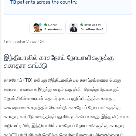
TB patients across the country.
Author
Reviewed by
Prem Anand
GuruMoorthy A
1 min read
Views:
424
இந்தியாவில் காசநோய் நோயாளிகளுக்கு
சுகாதார காப்பீடு
காசநோய் (TB) என்பது இந்தியாவில் பல தசாப்தங்களாக பொது
சுகாதார சவாலாக இருந்து வரும் ஒரு தீவிர தொற்று நோயாகும்.
அதன் சிகிச்சையுடன் தொடர்புடைய குறிப்பிடத்தக்க சுகாதார
செலவுகளைக் கருத்தில் கொண்டு, காசநோய் நோயாளிகளுக்கு
சுகாதார காப்பீடு வைத்திருப்பது மிக முக்கியமானது. இந்த விரிவான
வழிகாட்டியில், இந்தியாவில் காசநோய் நோயாளிகளுக்கு சுகாதார
காப்பீடு பற்றி நீங்கள் தெரிந்து கொள்ள வேண்டிய அனைத்தையும்