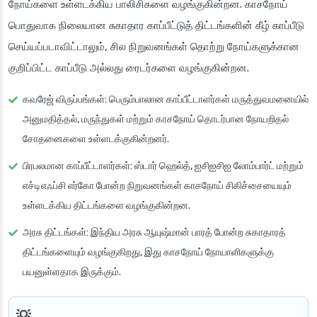
நோய்களை உள்ளடக்கிய பாலிசிகளை வழங்குகின்றன. காசநோய்
பொதுவாக நிலையான சுகாதார காப்பீட்டுத் திட்டங்களின் கீழ் காப்பீடு
செய்யப்படாவிட்டாலும், சில நிறுவனங்கள் தொற்று நோய்களுக்கான
குறிப்பிட்ட காப்பீடு அல்லது ரைடர்களை வழங்குகின்றன.
கவரேஜ் விருப்பங்கள்
: பெரும்பாலான காப்பீட்டாளர்கள் மருத்துவமனையில்
அனுமதித்தல், மருந்துகள் மற்றும் காசநோய் தொடர்பான நோயறிதல்
சோதனைகளை உள்ளடக்குகின்றனர்.
பிரபலமான காப்பீட்டாளர்கள்
: ஸ்டார் ஹெல்த், ஐசிஐசிஐ லோம்பார்ட் மற்றும்
எச்டிஎஃப்சி எர்கோ போன்ற நிறுவனங்கள் காசநோய் சிகிச்சையையும்
உள்ளடக்கிய திட்டங்களை வழங்குகின்றன.
அரசு திட்டங்கள்
: இந்திய அரசு ஆயுஷ்மான் பாரத் போன்ற சுகாதாரத்
திட்டங்களையும் வழங்குகிறது, இது காசநோய் நோயாளிகளுக்கு
பயனுள்ளதாக இருக்கும்.