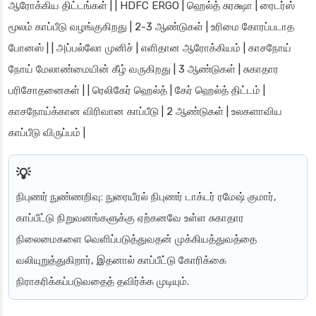
ஆரோக்கிய திட்டங்கள் | | HDFC ERGO | ஹெல்த் சுரக்ஷா | ரைடர்ஸ்
மூலம் காப்பீடு வழங்குகிறது | 2-3 ஆண்டுகள் | உரிமை கோரப்படாத
போனஸ் | | அப்பல்லோ முனிச் | எளிதான ஆரோக்கியம் | காசநோய்
நோய் மேலாண்மையின் கீழ் வருகிறது | 3 ஆண்டுகள் | சுகாதார
பரிசோதனைகள் | | ரெலிகேர் ஹெல்த் | கேர் ஹெல்த் திட்டம் |
காசநோய்க்கான விரிவான காப்பீடு | 2 ஆண்டுகள் | உலகளாவிய
காப்பீடு விருப்பம் |
நிபுணர் நுண்ணறிவு
: நுரையீரல் நிபுணர் டாக்டர் ரமேஷ் குமார்,
காப்பீட்டு நிறுவனங்களுக்கு ஏற்கனவே உள்ள சுகாதார
நிலைமைகளை வெளிப்படுத்துவதன் முக்கியத்துவத்தை
வலியுறுத்துகிறார், இதனால் காப்பீட்டு கோரிக்கை
நிராகரிக்கப்படுவதைத் தவிர்க்க முடியும்.