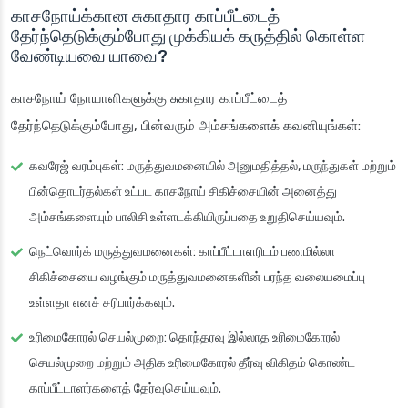
காசநோய்க்கான சுகாதார காப்பீட்டைத்
தேர்ந்தெடுக்கும்போது முக்கியக் கருத்தில் கொள்ள
வேண்டியவை யாவை?
காசநோய் நோயாளிகளுக்கு சுகாதார காப்பீட்டைத்
தேர்ந்தெடுக்கும்போது, பின்வரும் அம்சங்களைக் கவனியுங்கள்:
கவரேஜ் வரம்புகள்
: மருத்துவமனையில் அனுமதித்தல், மருந்துகள் மற்றும்
பின்தொடர்தல்கள் உட்பட காசநோய் சிகிச்சையின் அனைத்து
அம்சங்களையும் பாலிசி உள்ளடக்கியிருப்பதை உறுதிசெய்யவும்.
நெட்வொர்க் மருத்துவமனைகள்
: காப்பீட்டாளரிடம் பணமில்லா
சிகிச்சையை வழங்கும் மருத்துவமனைகளின் பரந்த வலையமைப்பு
உள்ளதா எனச் சரிபார்க்கவும்.
உரிமைகோரல் செயல்முறை
: தொந்தரவு இல்லாத உரிமைகோரல்
செயல்முறை மற்றும் அதிக உரிமைகோரல் தீர்வு விகிதம் கொண்ட
காப்பீட்டாளர்களைத் தேர்வுசெய்யவும்.