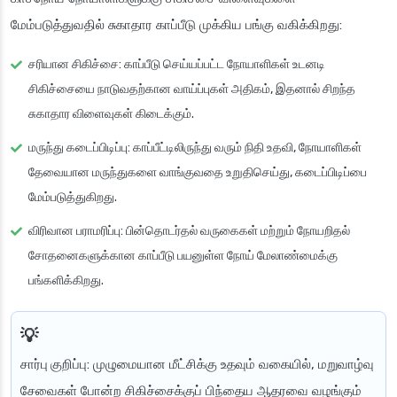
மேம்படுத்துவதில் சுகாதார காப்பீடு முக்கிய பங்கு வகிக்கிறது:
சரியான சிகிச்சை
: காப்பீடு செய்யப்பட்ட நோயாளிகள் உடனடி
சிகிச்சையை நாடுவதற்கான வாய்ப்புகள் அதிகம், இதனால் சிறந்த
சுகாதார விளைவுகள் கிடைக்கும்.
மருந்து கடைப்பிடிப்பு
: காப்பீட்டிலிருந்து வரும் நிதி உதவி, நோயாளிகள்
தேவையான மருந்துகளை வாங்குவதை உறுதிசெய்து, கடைப்பிடிப்பை
மேம்படுத்துகிறது.
விரிவான பராமரிப்பு
: பின்தொடர்தல் வருகைகள் மற்றும் நோயறிதல்
சோதனைகளுக்கான காப்பீடு பயனுள்ள நோய் மேலாண்மைக்கு
பங்களிக்கிறது.
சார்பு குறிப்பு
: முழுமையான மீட்சிக்கு உதவும் வகையில், மறுவாழ்வு
சேவைகள் போன்ற சிகிச்சைக்குப் பிந்தைய ஆதரவை வழங்கும்