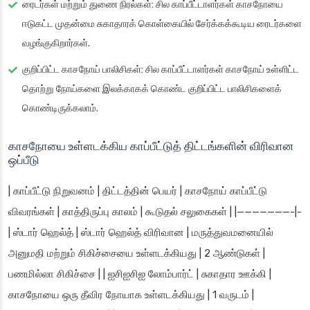
ரைடர்கள் மற்றும் துணை நிரல்கள்
: சில காப்பீட்டாளர்கள் காசநோயை
ஈடுகட்ட முதன்மை சுகாதாரக் கொள்கையில் சேர்க்கக்கூடிய ரைடர்களை
வழங்குகிறார்கள்.
குறிப்பிட்ட காசநோய் பாலிசிகள்
: சில காப்பீட்டாளர்கள் காசநோய் உள்ளிட்ட
தொற்று நோய்களை இலக்காகக் கொண்ட குறிப்பிட்ட பாலிசிகளைக்
கொண்டிருக்கலாம்.
காசநோயை உள்ளடக்கிய காப்பீட்டுத் திட்டங்களின் விரிவான
ஒப்பீடு
| காப்பீட்டு நிறுவனம் | திட்டத்தின் பெயர் | காசநோய் காப்பீட்டு
விவரங்கள் | காத்திருப்பு காலம் | கூடுதல் சலுகைகள் | |———————-|-
| ஸ்டார் ஹெல்த் | ஸ்டார் ஹெல்த் விரிவான | மருத்துவமனையில்
அனுமதி மற்றும் சிகிச்சையை உள்ளடக்கியது | 2 ஆண்டுகள் |
பணமில்லா சிகிச்சை | | ஐசிஐசிஐ லோம்பார்ட் | சுகாதார ஊக்கி |
காசநோயை ஒரு தீவிர நோயாக உள்ளடக்கியது | 1 வருடம் |