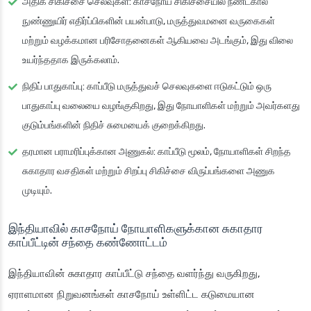
அதிக சிகிச்சை செலவுகள்
: காசநோய் சிகிச்சையில் நீண்டகால
நுண்ணுயிர் எதிர்ப்பிகளின் பயன்பாடு, மருத்துவமனை வருகைகள்
மற்றும் வழக்கமான பரிசோதனைகள் ஆகியவை அடங்கும், இது விலை
உயர்ந்ததாக இருக்கலாம்.
நிதிப் பாதுகாப்பு
: காப்பீடு மருத்துவச் செலவுகளை ஈடுகட்டும் ஒரு
பாதுகாப்பு வலையை வழங்குகிறது, இது நோயாளிகள் மற்றும் அவர்களது
குடும்பங்களின் நிதிச் சுமையைக் குறைக்கிறது.
தரமான பராமரிப்புக்கான அணுகல்
: காப்பீடு மூலம், நோயாளிகள் சிறந்த
சுகாதார வசதிகள் மற்றும் சிறப்பு சிகிச்சை விருப்பங்களை அணுக
முடியும்.
இந்தியாவில் காசநோய் நோயாளிகளுக்கான சுகாதார
காப்பீட்டின் சந்தை கண்ணோட்டம்
இந்தியாவின் சுகாதார காப்பீட்டு சந்தை வளர்ந்து வருகிறது,
ஏராளமான நிறுவனங்கள் காசநோய் உள்ளிட்ட கடுமையான