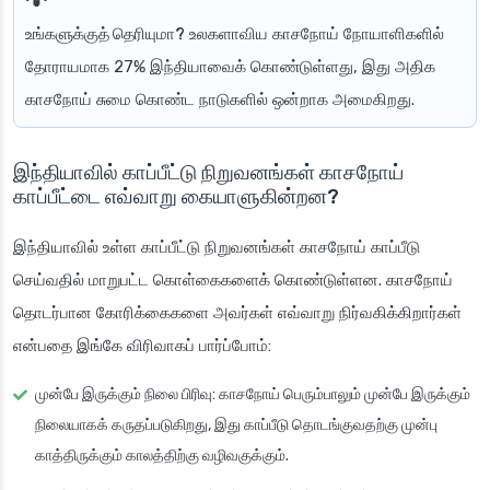
உங்களுக்குத் தெரியுமா?
உலகளாவிய காசநோய் நோயாளிகளில்
தோராயமாக 27% இந்தியாவைக் கொண்டுள்ளது, இது அதிக
காசநோய் சுமை கொண்ட நாடுகளில் ஒன்றாக அமைகிறது.
இந்தியாவில் காப்பீட்டு நிறுவனங்கள் காசநோய்
காப்பீட்டை எவ்வாறு கையாளுகின்றன?
இந்தியாவில் உள்ள காப்பீட்டு நிறுவனங்கள் காசநோய் காப்பீடு
செய்வதில் மாறுபட்ட கொள்கைகளைக் கொண்டுள்ளன. காசநோய்
தொடர்பான கோரிக்கைகளை அவர்கள் எவ்வாறு நிர்வகிக்கிறார்கள்
என்பதை இங்கே விரிவாகப் பார்ப்போம்:
முன்பே இருக்கும் நிலை பிரிவு
: காசநோய் பெரும்பாலும் முன்பே இருக்கும்
நிலையாகக் கருதப்படுகிறது, இது காப்பீடு தொடங்குவதற்கு முன்பு
காத்திருக்கும் காலத்திற்கு வழிவகுக்கும்.