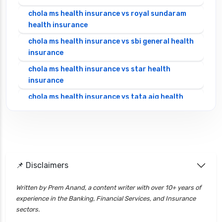
chola ms health insurance vs royal sundaram
health insurance
chola ms health insurance vs sbi general health
insurance
chola ms health insurance vs star health
insurance
chola ms health insurance vs tata aig health
insurance
cignattk health insurance vs edelweiss general
health insurance
cignattk health insurance vs future generali
health insurance
📌 Disclaimers
cignattk health insurance vs go digit health
Written by Prem Anand, a content writer with over 10+ years of
insurance
experience in the Banking, Financial Services, and Insurance
cignattk health insurance vs liberty general
sectors.
health insurance