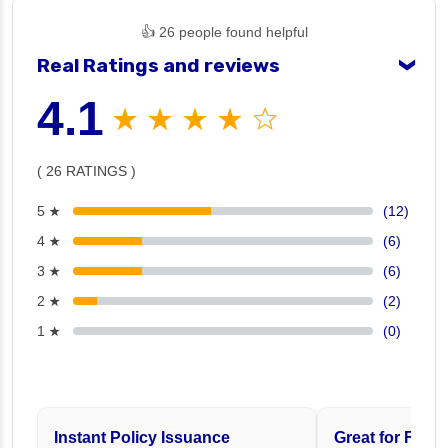
👍 26 people found helpful
Real Ratings and reviews
❯
4.1
★ ★ ★ ★ ☆
( 26 RATINGS )
5 ★
(12)
4 ★
(6)
3 ★
(6)
2 ★
(2)
1 ★
(0)
Instant Policy Issuance
Great for Famil