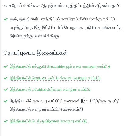
காசநோய் சிகிச்சை ஆயுஷ்மான் பாரத் திட்டத்தின் கீழ் உள்ளதா?
ஆம், ஆயுஷ்மான் பாரத் திட்டம் காசநோய் சிகிச்சைக்கு காப்பீடு
வழங்குகிறது, இது இந்தியாவில் பொருளாதார ரீதியாக நலிவடைந்த
பிரிவினருக்கு பயனளிக்கிறது.
தொடர்புடைய இணைப்புகள்
இந்தியாவில் எச்.ஐ.வி நோயாளிகளுக்கான சுகாதார காப்பீடு
இந்தியாவில் ஹெபடைடிஸ் பி-க்கான சுகாதார காப்பீடு
இந்தியாவில் மலேரியாவிற்கான சுகாதார காப்பீடு
[இந்தியாவில் சுகாதார காப்பீட்டு வகைகள்](/காப்பீடு/சுகாதாரம்/
இந்தியாவில் சுகாதார காப்பீட்டு வகைகள்/)
இந்தியாவில் டெங்குவிற்கான சுகாதார காப்பீடு