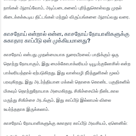
நாங்கள் ஆராய்வோம், அடிப்படைகளைப் புரிந்துகொள்வது முதல்
கிடைக்கக்கூடிய திட்டங்கள் மற்றும் விருப்பங்களை ஆராய்வது வரை.
காசநோய் என்றால் என்ன, காசநோய் நோயாளிகளுக்கு
சுகாதார காப்பீடு ஏன் முக்கியமானது?
காசநோய் என்பது முதன்மையாக நுரையீரலைப் பாதிக்கும் ஒரு
தொற்று நோயாகும், இது மைக்கோபாக்டீரியம் டியூபர்குலோசிஸ் என்ற
பாக்டீரியத்தால் ஏற்படுகிறது. இது வான்வழி நீர்த்துளிகள் மூலம்
பரவுகிறது, இது அடர்த்தியான மக்கள் தொகை கொண்ட பகுதிகளில்
மிகவும் தொற்றுநோயாக அமைகிறது. சிகிச்சையில் நீண்டகால
மருந்து சிகிச்சை அடங்கும், இது காப்பீடு இல்லாமல் விலை
உயர்ந்ததாக இருக்கலாம்.
காசநோய் நோயாளிகளுக்கு சுகாதார காப்பீடு அவசியம், ஏனெனில்: