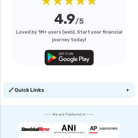
★★★★★
4.9
/5
Loved by 1M+ users (web). Start your financial
journey today!
🔗 Quick Links
+
---- We are Featured in ----