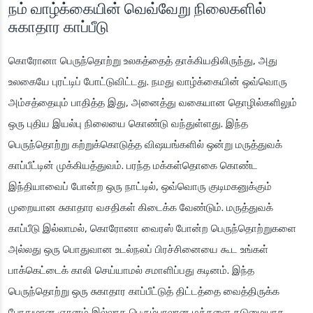
நம் வாழ்க்கையின் வெவ்வேறு நிலைகளில்
சுகாதார காப்பீடு
கொரோனா பெருந்தொற்று உலகத்தைத் தாக்கியதிலிருந்து, அது
உலகையே புரட்டிப் போட்டுவிட்டது. நமது வாழ்க்கையின் ஒவ்வொரு
அம்சத்தையும் பாதித்த இது, அனைத்து வகையான தொழில்களிலும்
ஒரு புதிய இயல்பு நிலையை கொண்டு வந்துள்ளது. இந்த
பெருந்தொற்று கற்றுக்கொடுத்த விஷயங்களில் ஒன்று மருத்துவக்
காப்பீட்டின் முக்கியத்துவம். பரந்த மக்கள்தொகை கொண்ட
இந்தியாவைப் போன்ற ஒரு நாட்டில், ஒவ்வொரு குடிமகனுக்கும்
முறையான சுகாதார வசதிகள் கிடைக்க வேண்டும். மருத்துவக்
காப்பீடு இல்லாமல், கொரோனா வைரஸ் போன்ற பெருந்தொற்றுகளை
அல்லது ஒரு பொதுவான உடல்நலப் பிரச்சினையை கூட உங்கள்
பாக்கெட்டைக் காலி செய்யாமல் சமாளிப்பது கடினம். இந்த
பெருந்தொற்று ஒரு சுகாதார காப்பீட்டுத் திட்டத்தை வைத்திருக்க
போதுமான ஞானம் இல்லாத பெரும்பாலான மக்களை கடுமையாக