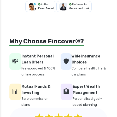
Author
Reviewed by
Prem Anand
GuruMoorthy A
Why Choose Fincover®?
Instant Personal
Wide Insurance
💸
🛡️
Loan Offers
Choices
Pre-approved & 100%
Compare health, life &
online process
car plans
Mutual Funds &
Expert Wealth
📊
🏦
Investing
Management
Zero commission
Personalised goal-
plans
based planning