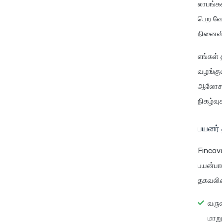
லாபங்க
பெற வே
நினைவி
எங்கள்
வழங்கு
ஆலோசனைய
நிகழ்வ
பயனர்
Fincove
பயன்பாட
தகவலின
வரு
மாறு