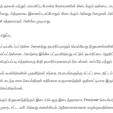
த் தகவல் மற்றும் பராமரிப்பு போன்ற சேவைகளின் கிடைக்கும் தன்மை, 
ுள்ளது. அத்தகைய இணைப்பு எப்போதும் கிடைக்கும் அல்லது பிழைகள் அல்லத
r உத்தரவாதம் அளிக்க முடியாது.
றுப்பு
பட்டியலிடப்பட்டுள்ள அனைத்து தயாரிப்புகளும் வெவ்வேறு நிறுவனங்களிலி
கப்பட்டுள்ளன. அவற்றை இங்கே பட்டியலிடுவது மட்டும் தயாரிப்பை ஆதரிப
ிருப்பப்படி எந்தவொரு நிதி தயாரிப்புகளையும் (கடன்கள், காப்பீடு மற்றும்
சுவல் ஃபண்டுகளின் முதலீடுகள் சந்தை அபாயங்களுக்கு உட்பட்டவை. 
கள். கடந்த கால செயல்திறன் எதிர்கால வருமானத்தின் குறிகாட்டியாக இரு
 செய்கிறார்கள்.
கும் நிறுவனத்திற்கும் இடையில் ஒரு இடைத்தரகராக Fincover செயல்படுகி
ுமுறை, சட்ட, வரி அல்லது கணக்கியல் ஆலோசனைகளை வழங்குவதில்லை.