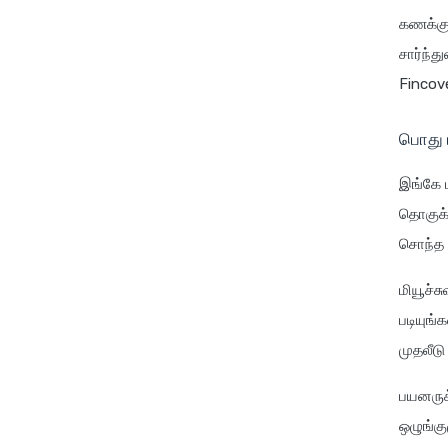
கணக்கு
சார்ந்த
Fincove
பொது ம
இங்கே 
தொகுக்
சொந்த வ
மியூச்
படியுங்
முதலீடு
பயனருக்
ஒழுங்க