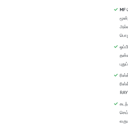
MF 
மூன்
அல்ல
பொறு
ஒப்பீ
தன்ம
புது
ரிஸ்
ரிஸ்
RAYP
கடந
செய
வரும