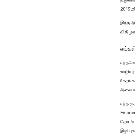
நிறுவனத
2013 இன
இந்த ஆ
விதிமுற
எங்கள
எந்தவொ
ஊழியர்
சேதங்கள
அவை மட
எந்த சூ
Fincov
தொடர்ப
இழப்பு