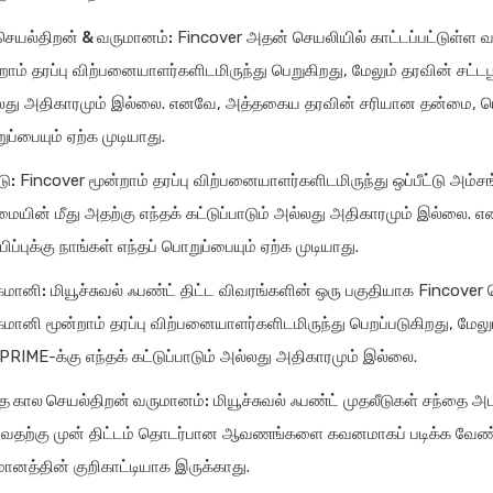
செயல்திறன் & வருமானம்:
Fincover அதன் செயலியில் காட்டப்பட்டுள்ள 
றாம் தரப்பு விற்பனையாளர்களிடமிருந்து பெறுகிறது, மேலும் தரவின் சட்டப
து அதிகாரமும் இல்லை. எனவே, அத்தகைய தரவின் சரியான தன்மை, பொருத்த
ப்பையும் ஏற்க முடியாது.
டு:
Fincover மூன்றாம் தரப்பு விற்பனையாளர்களிடமிருந்து ஒப்பீட்டு அம்
ையின் மீது அதற்கு எந்தக் கட்டுப்பாடும் அல்லது அதிகாரமும் இல்லை.
ப்பிப்புக்கு நாங்கள் எந்தப் பொறுப்பையும் ஏற்க முடியாது.
க்மானி:
மியூச்சுவல் ஃபண்ட் திட்ட விவரங்களின் ஒரு பகுதியாக Fincover
க்மானி மூன்றாம் தரப்பு விற்பனையாளர்களிடமிருந்து பெறப்படுகிறது, மேல
RIME-க்கு எந்தக் கட்டுப்பாடும் அல்லது அதிகாரமும் இல்லை.
்த கால செயல்திறன் வருமானம்:
மியூச்சுவல் ஃபண்ட் முதலீடுகள் சந்தை அ
்வதற்கு முன் திட்டம் தொடர்பான ஆவணங்களை கவனமாகப் படிக்க வேண்டு
ானத்தின் குறிகாட்டியாக இருக்காது.