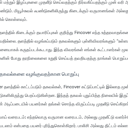
ள் மற்றும் இழப்புகளை முதலீடு செய்வதற்கும் நிர்வகிப்பதற்கும் ம
ண்டும். மியூச்சுவல் ஃபண்டுகளிலிருந்து கிடைக்கும் வருமானங்கள் அல்
ல் கொள்ளவும்.
 தளத்தில் கிடைக்கும் தயாரிப்புகள் குறித்து Fincover எந்த உத்தரவா
வதில்லை. தளத்தில் வழங்கப்படும் தகவல்களும் புள்ளிவிவரங்களும் “உள்
ாகக் கருதப்படக்கூடாது. இந்த விவரங்கள் எங்கள் கூட்டாளர்கள் மூலம் 
ுகளின் போது தரநிலைகளை உறுதி செய்யத் தவறியதற்கு நாங்கள் பொறுப்ப
 தகவல்களை வழங்குவதற்கான பொறுப்பு
r தளத்தில் காட்டப்படும் தகவல்கள், Fincover கட்டுப்பாட்டில் இல்லாத மூ
ுகளிலிருந்து பெறப்படுகின்றன. இந்தத் தகவல் புதுப்பித்த நிலையில் இரு
் அடிப்படையில் பயனர்கள் தங்கள் சொந்த விருப்பப்படி முதலீடு செய்கி
வாய் வரைபடம்:
எந்தவொரு வருமான வரைபடம், அல்லது முதலீட்டு வளர்ச்சி 
படலாம் என்பதை பயனர் புரிந்துகொள்கிறார். பாலிசி அல்லது திட்டம் எல்லா