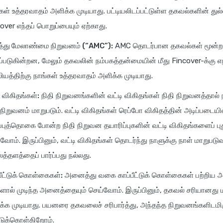
கள் உத்தரவாதம் அளிக்க முடியாது. பட்டியலிடப்பட்டுள்ள தகவல்களின் துல
over எந்தப் பொறுப்பையும் ஏற்காது.
்து மேலாண்மை நிறுவனம் (“AMC”):
AMC தொடர்பான தகவல்கள் மூன்றாம்
்படுகின்றன, மேலும் தகவலின் நம்பகத்தன்மையின் மீது Fincover-க்கு எ
லியத்திற்கு நாங்கள் உத்தரவாதம் அளிக்க முடியாது.
ி விகிதங்கள்:
நிதி நிறுவனங்களின் வட்டி விகிதங்கள் நிதி நிறுவனத்தால்
 நிறுவனம் மாறுபடும். வட்டி விகிதங்கள் ரெப்போ விகிதத்தின் அடிப்படைய
புத்தொகை போன்ற நிதி நிறுவன தயாரிப்புகளின் வட்டி விகிதங்களைப் புத
வோம். இருப்பினும், வட்டி விகிதங்கள் தொடர்ந்து நாளுக்கு நாள் மாறுபடு
்தளத்தைப் பார்ப்பது நல்லது.
பீட்டுக் கொள்கைகள்:
அனைத்து வகை காப்பீட்டுக் கொள்கைகள் பற்றிய அ
ளால் முடிந்த அனைத்தையும் செய்வோம். இருப்பினும், தகவல் சரியானது மற்ற
்க முடியாது. பயனரை தகவலைச் சரிபார்த்து, அந்தந்த நிறுவனங்களிடமி
்டுக்கொள்கிறோம்.