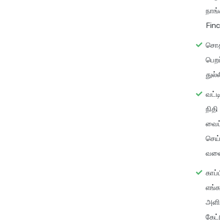
நாங்
Finc
சொத
பெறப
துல்
வட்ட
நிதி
வைப்
செய்
வலைத
காப்
எங்க
அளிக
கேட