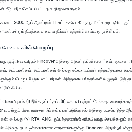
்திற்குச் சொந்தமானது. FinFortune Private Limited என்பது இந்திய சட
் கீழ் பதிவுசெய்யப்பட்ட ஒரு நிறுவனமாகும்.
வணம் 2000 ஆம் ஆண்டின் IT சட்டத்தின் கீழ் ஒரு மின்னணு பதிவாகும்
ைகள் மற்றும் நிபந்தனைகளை நீங்கள் ஏற்றுக்கொள்வது முக்கியம்.
் சேவைகளின் பொறுப்பு
ரு சூழ்நிலையிலும் Fincover அல்லது அதன் ஒப்பந்ததாரர்கள், துணை ந
கள், கூட்டாளிகள், கூட்டாளிகள் அல்லது சப்ளையர்கள் எந்தவிதமான 
ுக்கும் பொறுப்பேற்க மாட்டார்கள். அத்தகைய சேதங்களில் முதலீட்டுத் தயா
்டும் அல்ல.
ழ்நிலையிலும், (i) இந்த ஒப்பந்தம்; (ii) செயலி மற்றும்/அல்லது வலைத்தளத
er வழங்கும் சேவைகளை நீங்கள் பயன்படுத்துதல் அல்லது பயன்படுத்த இ
ுகள்; அல்லது (v) RTA, AMC, ஒப்பந்ததாரரின் எந்தவொரு செயல்களும் க
கள் அல்லது நடவடிக்கைக்கான காரணங்களுக்கு Fincover, அதன் இயக்குந