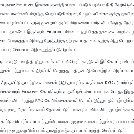
டிங்ஸ்:
Fincover இணையதளத்தில் காட்டப்படும் பரஸ்பர நிதி ஹோல்டிங்
பனையாளர்களிடமிருந்து பெறப்படுகின்றன, மேலும் ஃபின்கவருக்கு தரவின் த
ை. வழங்கப்பட்ட தரவு மூன்றாம் தரப்பு விற்பனையாளர்களிடமிருந்து நேர
்பட்டதாகவோ இருக்கும். Fincover மிகவும் புதுப்பித்த தகவலை வழங்க 
ை, பொருத்தம் அல்லது நேரத்திற்கு ஏற்புடையதா என்பதற்கு அது பொறுப்ப
ப்பப்படி செயல்பட அறிவுறுத்தப்படுகிறார்கள்.
ிட் கார்டு:
பல நிதி நிறுவனங்களின் கிரெடிட் கார்டுகள் இங்கே பட்டியலி
றுகள் மற்றும் கடன் திருப்பிச் செலுத்தும் திறன் ஆகியவற்றின் அடிப்ப
/ முதலீட்டு தயார்நிலை:
எங்கள் நிதி தயாரிப்புகளுக்கான KYC சரிபார்ப
்களையும் Fincover சேகரிக்கும். முதலீட்டுச் செயல்பாட்டின் போது, இந்த
வனங்களிடமிருந்து KYC கோரிக்கைகளைச் செயல்படுத்துவதில் ஏற்படும் எந
ங்குமுறை அமைப்புகளால் தேவைப்படும் பயனரின் உரிய விடாமுயற்சிக்கா
கார்டு சரிபார்ப்பு:
பயனர் துல்லியமான, முழுமையான மற்றும் சரியான பான் 
ார்ப்பு ஐடி துறையின் பான் தரவுத்தளத்தைப் பயன்படுத்தி செய்யப்படும்.