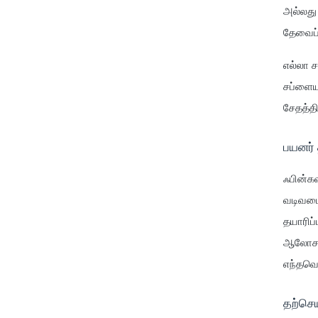
அல்லது 
தேவைப்
எல்லா ச
சப்ளைய
சேதத்தி
பயனர் 
ஃபின்கவ
வடிவமைக
தயாரிப்
ஆலோசனைய
எந்தவொ
தற்செ