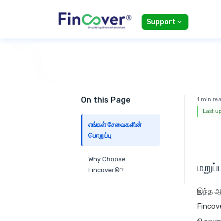
Support
On this Page
1 min re
Last u
எங்கள் சேவைகளின்
பொறுப்பு
Why Choose
மறுப்
Fincover®?
இந்த 
Fincove