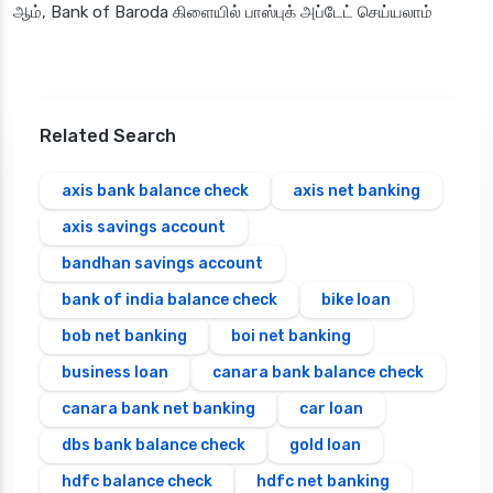
ஆம், Bank of Baroda கிளையில் பாஸ்புக் அப்டேட் செய்யலாம்
Related Search
axis bank balance check
axis net banking
axis savings account
bandhan savings account
bank of india balance check
bike loan
bob net banking
boi net banking
business loan
canara bank balance check
canara bank net banking
car loan
dbs bank balance check
gold loan
hdfc balance check
hdfc net banking