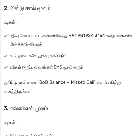
2. மிஸ்டு கால் மூலம்
படிகள்:
பதிவு செய்யப்பட்ட எண்ணிலிருந்து
+91 981924 3154
என்ற எண்ணில்
மிஸ்டு கால் விடவும்
கால் தானாகவே துண்டிக்கப்படும்
உங்கள் இருப்பு விவரங்கள் SMS மூலம் வரும்
குறிப்பு:
எண்ணை “BoB Balance – Missed Call” என சேமித்து
வைத்திருங்கள்
3. எஸ்எம்எஸ் மூலம்
படிகள்: