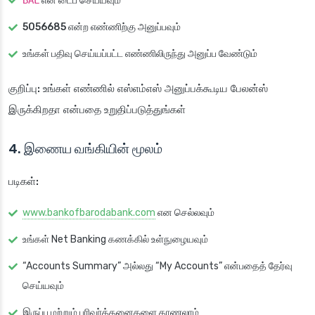
BAL
என டைப் செய்யவும்
5056685
என்ற எண்ணிற்கு அனுப்பவும்
உங்கள் பதிவு செய்யப்பட்ட எண்ணிலிருந்து அனுப்ப வேண்டும்
குறிப்பு:
உங்கள் எண்ணில் எஸ்எம்எஸ் அனுப்பக்கூடிய பேலன்ஸ்
இருக்கிறதா என்பதை உறுதிப்படுத்துங்கள்
4. இணைய வங்கியின் மூலம்
படிகள்:
www.bankofbarodabank.com
என செல்லவும்
உங்கள் Net Banking கணக்கில் உள்நுழையவும்
“Accounts Summary” அல்லது “My Accounts” என்பதைத் தேர்வு
செய்யவும்
இருப்பு மற்றும் பரிவர்த்தனைகளை காணலாம்