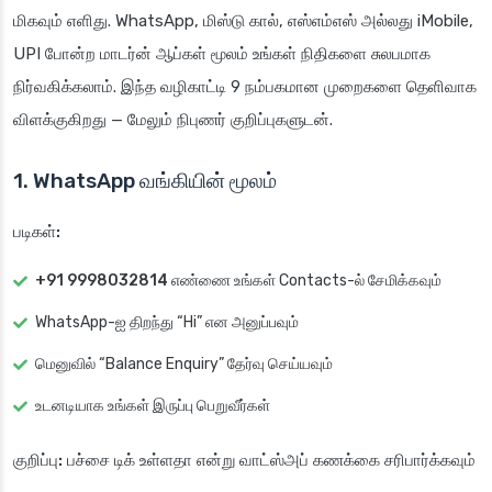
மிகவும் எளிது. WhatsApp, மிஸ்டு கால், எஸ்எம்எஸ் அல்லது iMobile,
UPI போன்ற மாடர்ன் ஆப்கள் மூலம் உங்கள் நிதிகளை சுலபமாக
நிர்வகிக்கலாம். இந்த வழிகாட்டி 9 நம்பகமான முறைகளை தெளிவாக
விளக்குகிறது — மேலும் நிபுணர் குறிப்புகளுடன்.
1. WhatsApp வங்கியின் மூலம்
படிகள்:
+91 9998032814
எண்ணை உங்கள் Contacts-ல் சேமிக்கவும்
WhatsApp-ஐ திறந்து “Hi” என அனுப்பவும்
மெனுவில் “Balance Enquiry” தேர்வு செய்யவும்
உடனடியாக உங்கள் இருப்பு பெறுவீர்கள்
குறிப்பு:
பச்சை டிக் உள்ளதா என்று வாட்ஸ்அப் கணக்கை சரிபார்க்கவும்