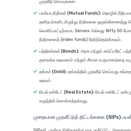
முதலீடு செய்யுங்கள்.
பரஸ்பர நிதிகள் (Mutual Funds):
தொழில் ரீதியாக
தனிநபர்களிடமிருந்து நிதிகளை ஒருங்கிணைத்து ச
வெளிப்பாட்டிற்காக, Sensex அல்லது Nifty 50 போன
நிதிகளைத் (index funds) தேர்ந்தெடுக்கவும்.
பத்திரங்கள் (Bonds):
அரசு மற்றும் கார்ப்பரேட்
குறைக்க உதவலாம் மற்றும் சீரான வருமானத்தை வழ
தங்கம் (Gold):
தங்கத்தில் முதலீடு செய்வது சந்தை 
உதவும்.
ரியல் எஸ்டேட் (Real Estate):
ரியல் எஸ்டேட் என்ப
கருத்தில் கொள்ளத்தக்கது.
முறையான முதலீட்டுத் திட்டங்களை (SIPs) பயன்
SIPகள், பரஸ்பர நிதிகளுக்கு ஒரு குறிப்பிட்ட தொக