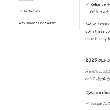
Reliance H
📌 Disclaimers
பிரீமியங்கள
Why Choose Fincover®?
Did you know
both these co
make it easy t
2025 ஆம் ஆண
இரண்டு காப்பீட்
காப்பீட்டிற்கு
ஆதித்யா பிர்ல
ஆக்டிவ் டே க