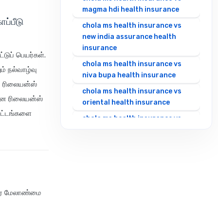
magma hdi health insurance
ப்பீடு
chola ms health insurance vs
new india assurance health
insurance
்டுப் பெயர்கள்.
chola ms health insurance vs
ம் நல்வாழ்வு
niva bupa health insurance
ு, ரிலையன்ஸ்
chola ms health insurance vs
ான ரிலையன்ஸ்
oriental health insurance
திட்டங்களை
chola ms health insurance vs
reliance health insurance
chola ms health insurance vs
royal sundaram health
insurance
chola ms health insurance vs
ாதார மேலாண்மை
sbi general health insurance
chola ms health insurance vs