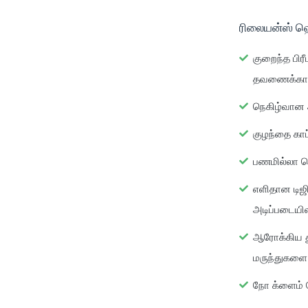
ரிலையன்ஸ் ஹெ
குறைந்த பிர
தவணைக்காலங
நெகிழ்வான
குழந்தை காப்
பணமில்லா நெ
எளிதான டிஜி
அடிப்படையி
ஆரோக்கிய 
மருந்துகளை
நோ க்ளைம் 