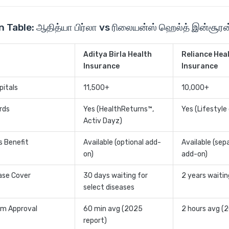
 Table: ஆதித்யா பிர்லா vs ரிலையன்ஸ் ஹெல்த் இன்சூர
Aditya Birla Health
Reliance Hea
Insurance
Insurance
pitals
11,500+
10,000+
rds
Yes (HealthReturns™,
Yes (Lifestyle
Activ Dayz)
ss Benefit
Available (optional add-
Available (sep
on)
add-on)
ase Cover
30 days waiting for
2 years waitin
select diseases
im Approval
60 min avg (2025
2 hours avg (
report)