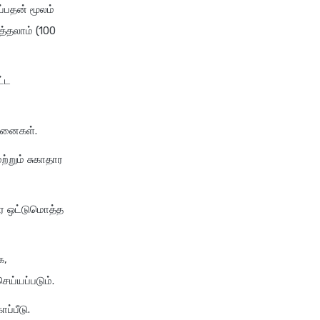
்பதன் மூலம்
new india assurance health
த்தலாம் (100
insurance
cignattk health insurance vs
niva bupa health insurance
ட்ட
cignattk health insurance vs
oriental health insurance
வமனைகள்.
cignattk health insurance vs
reliance health insurance
்றும் சுகாதார
cignattk health insurance vs
royal sundaram health
ை ஒட்டுமொத்த
insurance
cignattk health insurance vs
sbi general health insurance
ை,
cignattk health insurance vs
ய்யப்படும்.
star health insurance
ப்பீடு.
cignattk health insurance vs