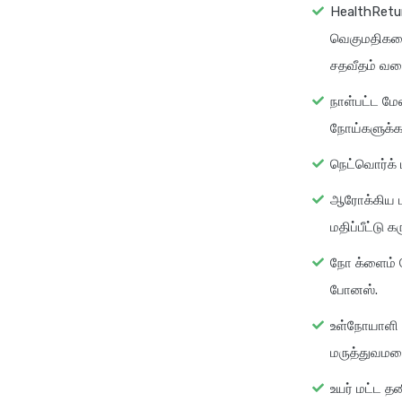
HealthRetu
வெகுமதிகளைப
சதவீதம் வர
நாள்பட்ட மே
நோய்களுக்கா
நெட்வொர்க் 
ஆரோக்கிய பய
மதிப்பீட்டு க
நோ க்ளைம் 
போனஸ்.
உள்நோயாளி 
மருத்துவமனை
உயர் மட்ட த