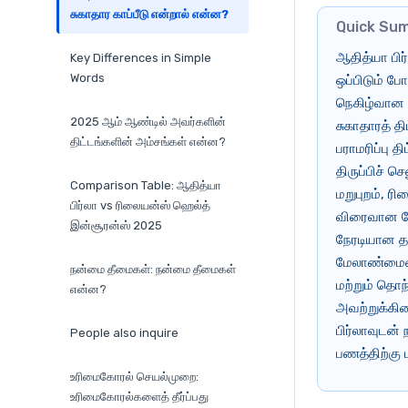
சுகாதார காப்பீடு என்றால் என்ன?
Quick Su
ஆதித்யா பி
Key Differences in Simple
Words
ஒப்பிடும் 
நெகிழ்வான க
2025 ஆம் ஆண்டில் அவர்களின்
சுகாதாரத் த
திட்டங்களின் அம்சங்கள் என்ன?
பராமரிப்பு 
திருப்பிச் 
Comparison Table: ஆதித்யா
மறுபுறம், ர
பிர்லா vs ரிலையன்ஸ் ஹெல்த்
விரைவான கோர
இன்சூரன்ஸ் 2025
நேரடியான தய
மேலாண்மையை
நன்மை தீமைகள்: நன்மை தீமைகள்
மற்றும் தொ
என்ன?
அவற்றுக்கிட
பிர்லாவுடன்
People also inquire
பணத்திற்கு 
உரிமைகோரல் செயல்முறை:
உரிமைகோரல்களைத் தீர்ப்பது