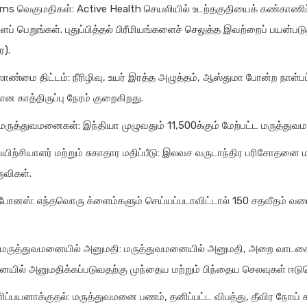
rns வெகுமதிகள்: Active Health செயலியில் உடற்தகுதியைக் கண்காணிப
் பெறுங்கள். புதுப்பித்தல் பிரீமியங்களைச் செலுத்த இவற்றைப் பயன்படு
ை).
லாண்மை திட்டம்: நீரிழிவு, உயர் இரத்த அழுத்தம், ஆஸ்துமா போன்ற நாள்ப
ன காத்திருப்பு நேரம் குறைகிறது.
மருத்துவமனைகள்: இந்தியா முழுவதும் 11,500க்கும் மேற்பட்ட மருத்து
ிற்சியாளர் மற்றும் சுகாதார மதிப்பீடு: இலவச வருடாந்திர பரிசோதனை மற
ருவிகள்.
போனஸ்: எந்தவொரு க்ளைம்களும் செய்யப்படாவிட்டால் 150 சதவீதம் வர
மருத்துவமனையில் அனுமதி: மருத்துவமனையில் அனுமதி, அறை வாடக
யில் அனுமதிக்கப்படுவதற்கு முந்தைய மற்றும் பிந்தைய செலவுகள் ஈடுசெ
னிப்பயனாக்குதல்: மருத்துவமனை பணம், தனிப்பட்ட விபத்து, தீவிர நோய் கா