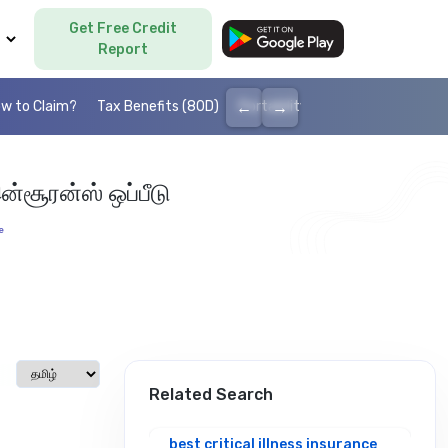
Get Free Credit
Language
Report
←
→
w to Claim?
Tax Benefits (80D)
Portability
Cashless health I
்சூரன்ஸ் ஒப்பீடு
e
Select language
Related Search
best critical illness insurance