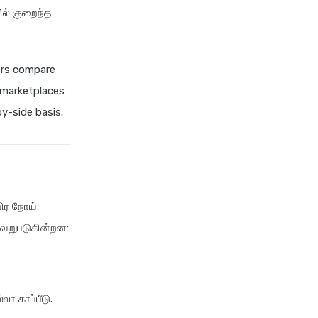
star health insurance
ளில் குறைந்த
chola ms health insurance vs
tata aig health insurance
ers compare
cignattk health insurance vs
edelweiss general health
 marketplaces
insurance
y-side basis.
cignattk health insurance vs
future generali health
insurance
cignattk health insurance vs
go digit health insurance
ீவிர நோய்
cignattk health insurance vs
வேறுபடுகின்றன:
liberty general health
insurance
cignattk health insurance vs
magma hdi health insurance
லா காப்பீடு.
cignattk health insurance vs