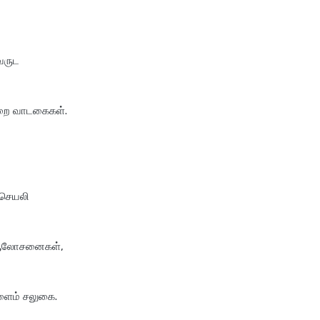
tata aig health insurance
compare health insurance
plans
 வருட
cost of 20 lakh health
insurance
றை வாடகைகள்.
covid 19 health insurance
critical illness health insurance
critical illness health insurance
india
ய செயலி
edelweiss health insurance
family health insurance
 ஆலோசனைகள்,
free look period for health
insurance
future generali aarogya bima
ளைம் சலுகை.
insurance plan