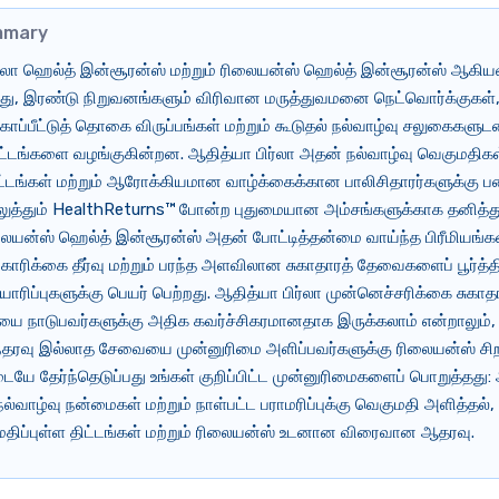
mmary
ர்லா ஹெல்த் இன்சூரன்ஸ் மற்றும் ரிலையன்ஸ் ஹெல்த் இன்சூரன்ஸ் ஆகி
போது, இரண்டு நிறுவனங்களும் விரிவான மருத்துவமனை நெட்வொர்க்குகள்
ாப்பீட்டுத் தொகை விருப்பங்கள் மற்றும் கூடுதல் நல்வாழ்வு சலுகைகளு
ிட்டங்களை வழங்குகின்றன. ஆதித்யா பிர்லா அதன் நல்வாழ்வு வெகுமதிகள்
திட்டங்கள் மற்றும் ஆரோக்கியமான வாழ்க்கைக்கான பாலிசிதாரர்களுக்கு 
செலுத்தும் HealthReturns™ போன்ற புதுமையான அம்சங்களுக்காக தனித்து 
ிலையன்ஸ் ஹெல்த் இன்சூரன்ஸ் அதன் போட்டித்தன்மை வாய்ந்த பிரீமியங்கள
ிக்கை தீர்வு மற்றும் பரந்த அளவிலான சுகாதாரத் தேவைகளைப் பூர்த்தி
ாரிப்புகளுக்கு பெயர் பெற்றது. ஆதித்யா பிர்லா முன்னெச்சரிக்கை சுகாத
 நாடுபவர்களுக்கு அதிக கவர்ச்சிகரமானதாக இருக்கலாம் என்றாலும், 
ந்தரவு இல்லாத சேவையை முன்னுரிமை அளிப்பவர்களுக்கு ரிலையன்ஸ் சிற
ையே தேர்ந்தெடுப்பது உங்கள் குறிப்பிட்ட முன்னுரிமைகளைப் பொறுத்தது:
 நல்வாழ்வு நன்மைகள் மற்றும் நாள்பட்ட பராமரிப்புக்கு வெகுமதி அளித்தல்
மதிப்புள்ள திட்டங்கள் மற்றும் ரிலையன்ஸ் உடனான விரைவான ஆதரவு.