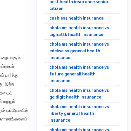
best health insurance senior
citizen
cashless health insurance
chola ms health insurance vs
cignattk health insurance
chola ms health insurance vs
edelweiss general health
முறையாகும்.
insurance
ாண்டுகள்
chola ms health insurance vs
future generali health
 பார்த்து
insurance
ு. இந்த
chola ms health insurance vs
டத்தைத்
go digit health insurance
 மற்றும்
chola ms health insurance vs
் ஒப்பீடுகளில்
liberty general health
 உதாரணங்களைப்
insurance
chola ms health insurance vs