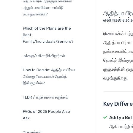
நெட்வொர்க் மருத்துவமனைகள்
மற்றும் பணமில்லா காப்பீடு
ஆதித்யா பிர்
பொதுவானதா?
என்றால் என
Which of the Plans are the
ரிலையன்ஸ் மற்ற
Best
Family/Individuals/Seniors?
ஆதித்யா பிர்லா 
நன்மைகளில் கவன
மக்களும் விசாரிக்கிறார்கள்.
ஹெல்த் இன்சூர
குழுமத்தின் ஒர
How to Decide: ஆதித்யா பிர்லா
அல்லது ரிலையன்ஸ் ஹெல்த்
வழங்குகிறது.
இன்சூரன்ஸ்?
TLDR / சுருக்கமான சுருக்கம்
Key Differ
FAQs of 2025 People Also
Aditya Bir
Ask
ஆகியவற்றில
ஆதாரங்கள்