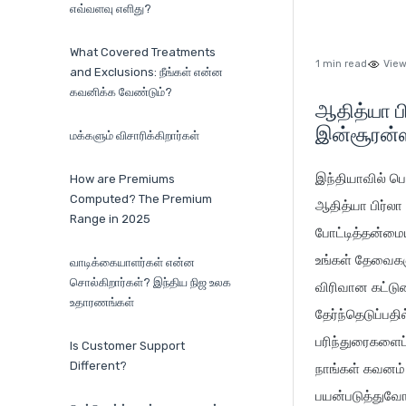
எவ்வளவு எளிது?
What Covered Treatments
1 min read
View
and Exclusions: நீங்கள் என்ன
கவனிக்க வேண்டும்?
ஆதித்யா ப
இன்சூரன்ஸ்
மக்களும் விசாரிக்கிறார்கள்
இந்தியாவில் பொ
How are Premiums
Computed? The Premium
ஆதித்யா பிர்லா 
Range in 2025
போட்டித்தன்மைய
உங்கள் தேவைகள
வாடிக்கையாளர்கள் என்ன
சொல்கிறார்கள்? இந்திய நிஜ உலக
விரிவான கட்டுர
உதாரணங்கள்
தேர்ந்தெடுப்பத
பரிந்துரைகளைப்
Is Customer Support
Different?
நாங்கள் கவனம்
பயன்படுத்துவோ