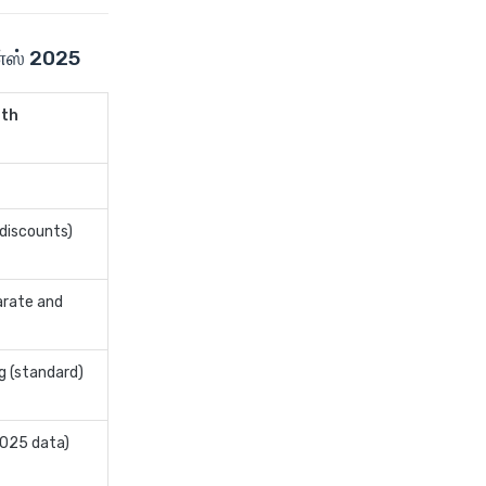
future generali criticare
insurance plan
ன்ஸ் 2025
future generali group health
insurance plan
lth
future generali health
suraksha family floater plan
future generali health
suraksha individual insurance
 discounts)
plan
future generali health surplus
arate and
insurance plan
future generali hospicash
insurance plan
g (standard)
global health insurance for
nris
2025 data)
group health insurance