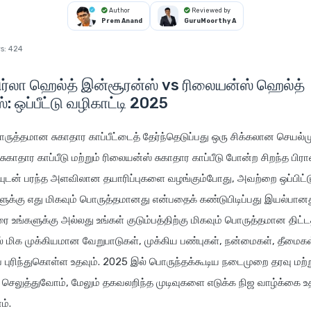
Author
Reviewed by
Prem Anand
GuruMoorthy A
s:
424
ிர்லா ஹெல்த் இன்சூரன்ஸ் vs ரிலையன்ஸ் ஹெல்த்
: ஒப்பீட்டு வழிகாட்டி 2025
ருத்தமான சுகாதார காப்பீட்டைத் தேர்ந்தெடுப்பது ஒரு சிக்கலான செயல்
சுகாதார காப்பீடு மற்றும் ரிலையன்ஸ் சுகாதார காப்பீடு போன்ற சிறந்த பிர
ுடன் பரந்த அளவிலான தயாரிப்புகளை வழங்கும்போது, அவற்றை ஒப்பிட்டுப்
ுக்கு எது மிகவும் பொருத்தமானது என்பதைக் கண்டுபிடிப்பது இயல்பானத
ை உங்களுக்கு அல்லது உங்கள் குடும்பத்திற்கு மிகவும் பொருத்தமான திட்
ில் மிக முக்கியமான வேறுபாடுகள், முக்கிய பண்புகள், நன்மைகள், தீமைகள்
 புரிந்துகொள்ள உதவும். 2025 இல் பொருந்தக்கூடிய நடைமுறை தரவு மற்றும
 செலுத்துவோம், மேலும் தகவலறிந்த முடிவுகளை எடுக்க நிஜ வாழ்க்கை
ம்.