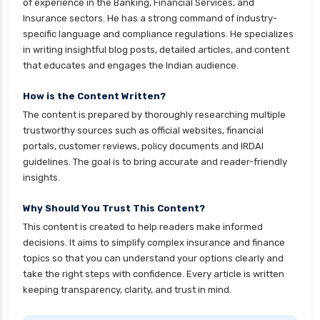
of experience in the Banking, Financial Services, and
Insurance sectors. He has a strong command of industry-
cignattk health insurance vs new india
specific language and compliance regulations. He specializes
assurance health insurance
in writing insightful blog posts, detailed articles, and content
cignattk health insurance vs niva bupa health
that educates and engages the Indian audience.
insurance
How is the Content Written?
cignattk health insurance vs oriental health
The content is prepared by thoroughly researching multiple
insurance
trustworthy sources such as official websites, financial
cignattk health insurance vs reliance health
portals, customer reviews, policy documents and IRDAI
insurance
guidelines. The goal is to bring accurate and reader-friendly
insights.
cignattk health insurance vs royal sundaram
health insurance
Why Should You Trust This Content?
cignattk health insurance vs sbi general health
This content is created to help readers make informed
insurance
decisions. It aims to simplify complex insurance and finance
topics so that you can understand your options clearly and
cignattk health insurance vs star health
take the right steps with confidence. Every article is written
insurance
keeping transparency, clarity, and trust in mind.
cignattk health insurance vs tata aig health
insurance