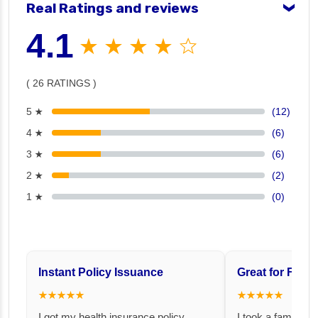
Real Ratings and reviews
❯
4.1
★ ★ ★ ★ ☆
( 26 RATINGS )
5 ★
(12)
4 ★
(6)
3 ★
(6)
2 ★
(2)
1 ★
(0)
Instant Policy Issuance
Great for Famil
★★★★★
★★★★★
I got my health insurance policy
I took a family fl