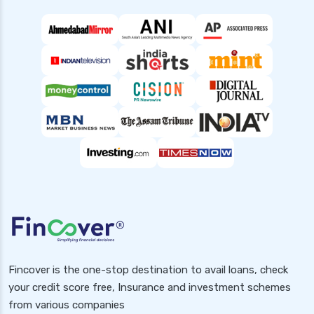
health insurance cancellation policy
health insurance chennai
health insurance claim process
health insurance claim rejection reasons
health insurance coimbatore
health insurance dehradun
health insurance delhi
health insurance gurgaon
health insurance guwahati
health insurance hubli
health insurance hyderabad
Fincover is the one-stop destination to avail loans, check
health insurance in rajasthan
your credit score free, Insurance and investment schemes
health insurance indore
from various companies