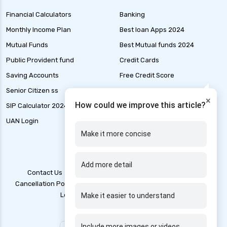
health insurance rajkot
Financial Calculators
Banking
health insurance renewal process
Monthly Income Plan
Best loan Apps 2024
health insurance stocks india
Mutual Funds
Best Mutual funds 2024
Public Provident fund
Credit Cards
health insurance surat
Saving Accounts
Free Credit Score
health insurance tax benefits 80d
Senior Citizen ss
Liability Insurance
health insurance thane
×
How could we improve this article?
SIP Calculator 2024
Loan Application Status
health insurance tirunelveli
UAN Login
Marine Insurance
health insurance top up plan comparison
Make it more concise
health insurance trichy
health insurance udaipur
Add more detail
Contact Us
Blogs
T&C
Account Deletion
health insurance vadodara
Cancellation Policy
Disclaimer
Grievance Redressal
health insurance varanasi
Legal Policy
Privacy Policy
Make it easier to understand
health insurance vs medical insurance
Include more images or videos