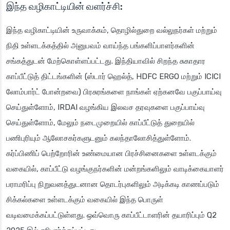
இந்த வழிகாட்டியின் வளர்ச்சி:
இந்த வழிகாட்டியின் உருவாக்கம், தொழில்துறை வல்லுநர்கள் மற்றும்
நிதி உள்ளடக்கத்தில் அனுபவம் வாய்ந்த பங்களிப்பாளர்களின்
சங்கத்துடன் மேற்கொள்ளப்பட்டது. இந்தியாவில் சிறந்த சுகாதார
காப்பீட்டுத் திட்டங்களின் (ஸ்டார் ஹெல்த், HDFC ERGO மற்றும் ICICI
லோம்பார்ட் போன்றவை) பிரசுரங்களை நாங்கள் ஏற்கனவே பகுப்பாய்வு
செய்துள்ளோம், IRDAI வழங்கிய இலவச தரவுகளை பகுப்பாய்வு
செய்துள்ளோம், மேலும் நடைமுறையில் காப்பீட்டுத் துறையில்
பணிபுரியும் ஆலோசகர்களுடனும் கலந்தாலோசித்துள்ளோம்.
கர்ப்பிணிப் பெற்றோரின் உண்மையான பிரச்சினைகளை உள்ளடக்கும்
வகையில், காப்பீட்டு வழங்குநர்களின் மன்றங்களிலும் வாடிக்கையாளர்
பராமரிப்பு நிறுவனத்துடனான தொடர்புகளிலும் அடிக்கடி காணப்படும்
சிக்கல்களை உள்ளடக்கும் வகையில் இந்த பொருள்
வடிவமைக்கப்பட்டுள்ளது. ஒவ்வொரு காப்பீட்டாளரின் தயாரிப்பும் Q2