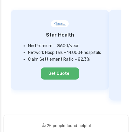
Star Health
Min Premium – ₹ 3600/year
Network Hospitals – 14,000+ hospitals
Mi
Claim Settlement Ratio – 82.3%
Ne
Cl
Get Quote
👍 26 people found helpful