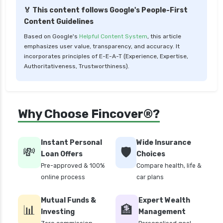
🏅 This content follows Google's People-First
compare health insurance plans
Content Guidelines
cost of 20 lakh health insurance
Based on Google's
Helpful Content System
, this article
emphasizes user value, transparency, and accuracy. It
covid 19 health insurance
incorporates principles of E-E-A-T (Experience, Expertise,
critical illness health insurance
Authoritativeness, Trustworthiness).
critical illness health insurance india
edelweiss health insurance
Why Choose Fincover®?
family health insurance
free look period for health insurance
Instant Personal
Wide Insurance
future generali aarogya bima insurance plan
💸
🛡️
Loan Offers
Choices
future generali criticare insurance plan
Pre-approved & 100%
Compare health, life &
online process
car plans
future generali group health insurance plan
future generali health suraksha family floater
Mutual Funds &
Expert Wealth
📊
plan
🏦
Investing
Management