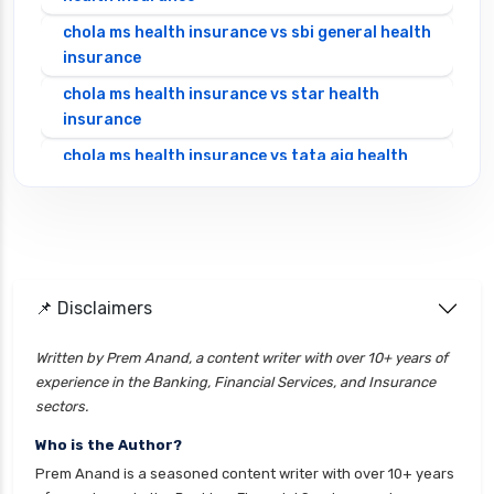
chola ms health insurance vs sbi general health
insurance
chola ms health insurance vs star health
insurance
chola ms health insurance vs tata aig health
insurance
cignattk health insurance vs edelweiss general
health insurance
cignattk health insurance vs future generali
health insurance
📌 Disclaimers
cignattk health insurance vs go digit health
Written by Prem Anand, a content writer with over 10+ years of
insurance
experience in the Banking, Financial Services, and Insurance
cignattk health insurance vs liberty general
sectors.
health insurance
Who is the Author?
cignattk health insurance vs magma hdi health
Prem Anand is a seasoned content writer with over 10+ years
insurance