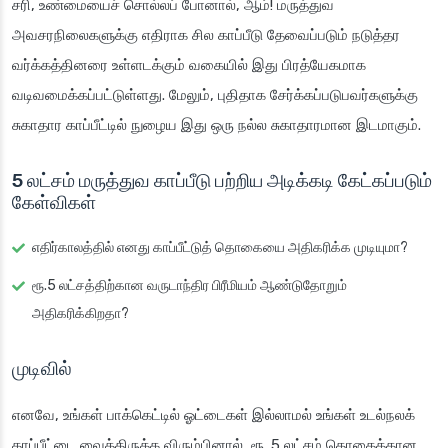
சரி, உண்மையைச் சொல்லப் போனால், ஆம்! மருத்துவ
அவசரநிலைகளுக்கு எதிராக சில காப்பீடு தேவைப்படும் நடுத்தர
வர்க்கத்தினரை உள்ளடக்கும் வகையில் இது பிரத்யேகமாக
வடிவமைக்கப்பட்டுள்ளது. மேலும், புதிதாக சேர்க்கப்படுபவர்களுக்கு
சுகாதார காப்பீட்டில் நுழைய இது ஒரு நல்ல சுகாதாரமான இடமாகும்.
5 லட்சம் மருத்துவ காப்பீடு பற்றிய அடிக்கடி கேட்கப்படும்
கேள்விகள்
எதிர்காலத்தில் எனது காப்பீட்டுத் தொகையை அதிகரிக்க முடியுமா?
ரூ.5 லட்சத்திற்கான வருடாந்திர பிரீமியம் ஆண்டுதோறும்
அதிகரிக்கிறதா?
முடிவில்
எனவே, உங்கள் பாக்கெட்டில் ஓட்டைகள் இல்லாமல் உங்கள் உடல்நலக்
காப்பீட்டை வைத்திருக்க விரும்பினால், ரூ. 5 லட்சம் தொகைக்கான