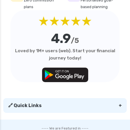
future generali health suraksha individual
Zero commission
Personalised goal-
insurance plan
plans
based planning
★★★★★
future generali health surplus insurance plan
future generali hospicash insurance plan
4.9
global health insurance for nris
/5
group health insurance
Loved by 1M+ users (web). Start your financial
group health insurance vs individual
journey today!
gst for health insurance
health and disability insurance
health insurance advantages and
disadvantages
health insurance ahmedabad
🔗 Quick Links
+
health insurance amritsar
health insurance bangalore
health insurance bhopal
---- We are Featured in ----