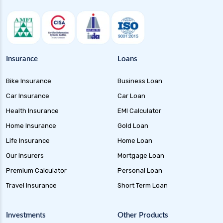
health insurance jabalpur
health insurance jaipur
health insurance jodhpur
health insurance kolkata
Insurance
Loans
health insurance lucknow
Bike Insurance
Business Loan
health insurance madurai
Car Insurance
Car Loan
health insurance mumbai
Health Insurance
EMI Calculator
health insurance mysore
Home Insurance
Gold Loan
health insurance nagpur
Life Insurance
Home Loan
health insurance noida
Our Insurers
Mortgage Loan
health insurance patna
Premium Calculator
Personal Loan
health insurance portability
Travel Insurance
Short Term Loan
health insurance premium calculator
Investments
Other Products
health insurance pune